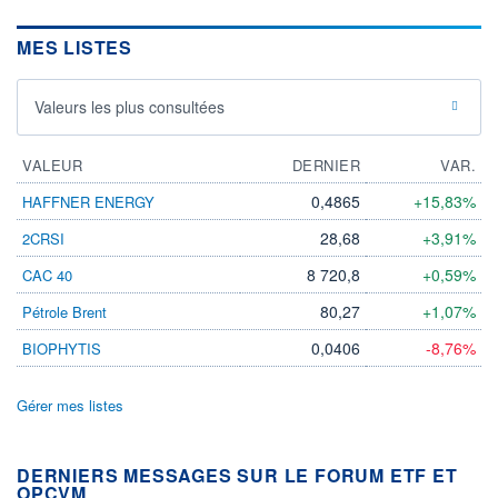
MES LISTES
Valeurs les plus consultées
VALEUR
DERNIER
VAR.
0,4865
+15,83%
HAFFNER ENERGY
28,68
+3,91%
2CRSI
8 720,8
+0,59%
CAC 40
80,27
+1,07%
Pétrole Brent
0,0406
-8,76%
BIOPHYTIS
Gérer mes listes
DERNIERS MESSAGES SUR LE FORUM ETF ET
OPCVM