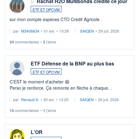
Rachat H2O Multibonds crédité ce jour
ETF ET OPCVM
sur mon compte espèces CTO Crédit Agricole .
par
M3406634
•
01 avr.
•
10:39
SAIQEN
•
29 juil. 2026
24
commentaires
•
2
j'aime
ETF Défense de la BNP au plus bas
ETF ET OPCVM
C'EST le moment d'acheter 😄​
Perso je renforce. Çà remonte en flèche à chaque
suspission d'accord dans.la guerre du moyen-orient.
par
Renaud.S.
•
30 avr.
•
13:20
SAIQEN
•
26 juil. 2026
Investissement long terme tip top pour sa retraite.
LU3 ...
15
commentaires
•
1
j'aime
L'OR