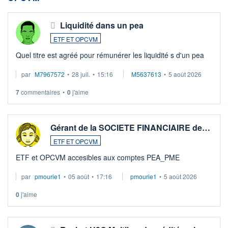
Liquidité dans un pea
ETF ET OPCVM
Quel titre est agréé pour rémunérer les liquidité s d'un pea
par
M7967572
•
28 juil.
•
15:16
M5637613
•
5 août 2026
7
commentaires
•
0
j'aime
Gérant de la SOCIETE FINANCIAIRE de…
ETF ET OPCVM
ETF et OPCVM accesibles aux comptes PEA_PME
par
pmourie1
•
05 août
•
17:16
pmourie1
•
5 août 2026
0
j'aime