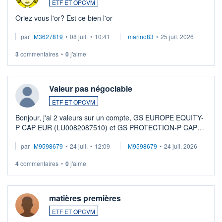
ETF ET OPCVM
Oriez vous l'or? Est ce bien l'or
par
M3627819
•
08 juil.
•
10:41
marino83
•
25 juil. 2026
3
commentaires
•
0
j'aime
Valeur pas négociable
ETF ET OPCVM
Bonjour, j'ai 2 valeurs sur un compte, GS EUROPE EQUITY-
P CAP EUR (LU0082087510) et GS PROTECTION-P CAP
EUR (LU0546913194), que je souhaite vendre. Lorsque je
par
M9598679
•
24 juil.
•
12:09
M9598679
•
24 juil. 2026
veux procéder à la vente, on me signale ...
4
commentaires
•
0
j'aime
matières premières
ETF ET OPCVM