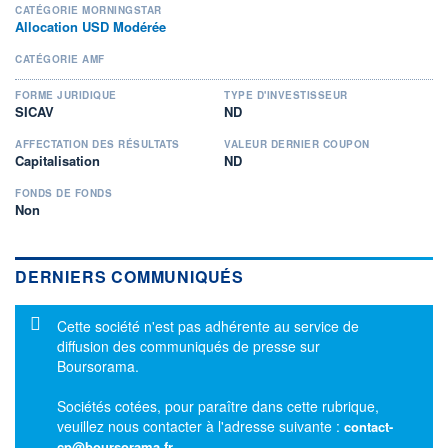
CATÉGORIE MORNINGSTAR
Allocation USD Modérée
CATÉGORIE AMF
FORME JURIDIQUE
TYPE D'INVESTISSEUR
SICAV
ND
AFFECTATION DES RÉSULTATS
VALEUR DERNIER COUPON
Capitalisation
ND
FONDS DE FONDS
Non
DERNIERS COMMUNIQUÉS
Message d'information
Cette société n'est pas adhérente au service de
diffusion des communiqués de presse sur
Boursorama.
Sociétés cotées, pour paraître dans cette rubrique,
veuillez nous contacter à l'adresse suivante :
contact-
cp@boursorama.fr