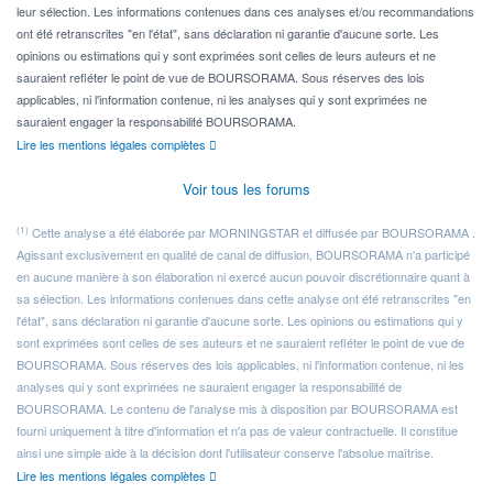
leur sélection. Les informations contenues dans ces analyses et/ou recommandations
ont été retranscrites "en l'état", sans déclaration ni garantie d'aucune sorte. Les
opinions ou estimations qui y sont exprimées sont celles de leurs auteurs et ne
sauraient refléter le point de vue de BOURSORAMA. Sous réserves des lois
applicables, ni l'information contenue, ni les analyses qui y sont exprimées ne
sauraient engager la responsabilité BOURSORAMA.
Lire les mentions légales complètes
Voir tous les forums
(1)
Cette analyse a été élaborée par MORNINGSTAR et diffusée par BOURSORAMA .
Agissant exclusivement en qualité de canal de diffusion, BOURSORAMA n'a participé
en aucune manière à son élaboration ni exercé aucun pouvoir discrétionnaire quant à
sa sélection. Les informations contenues dans cette analyse ont été retranscrites "en
l'état", sans déclaration ni garantie d'aucune sorte. Les opinions ou estimations qui y
sont exprimées sont celles de ses auteurs et ne sauraient refléter le point de vue de
BOURSORAMA. Sous réserves des lois applicables, ni l'information contenue, ni les
analyses qui y sont exprimées ne sauraient engager la responsabilité de
BOURSORAMA. Le contenu de l'analyse mis à disposition par BOURSORAMA est
fourni uniquement à titre d'information et n'a pas de valeur contractuelle. Il constitue
ainsi une simple aide à la décision dont l'utilisateur conserve l'absolue maîtrise.
Lire les mentions légales complètes