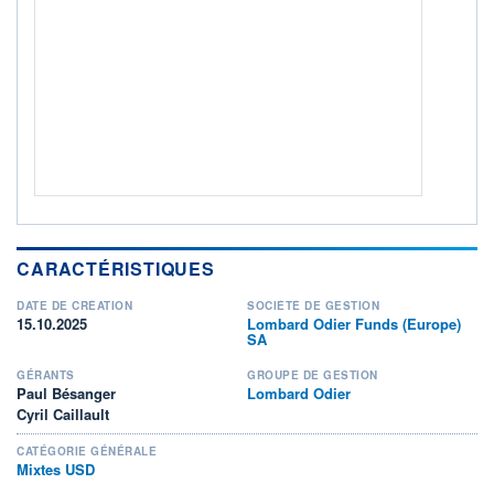
ACTIF NET (EUR)
374M / 31.07.26
NOTATION MORNINGSTAR ⁽¹⁾
RISQUE DU FONDS (SRI)
3
/7
+ PORTEFEUILLE
+ LISTE
CARACTÉRISTIQUES
DATE DE CRÉATION
SOCIÉTÉ DE GESTION
15.10.2025
Lombard Odier Funds (Europe)
SA
GÉRANTS
GROUPE DE GESTION
Paul Bésanger
Lombard Odier
Cyril Caillault
CATÉGORIE GÉNÉRALE
Mixtes USD