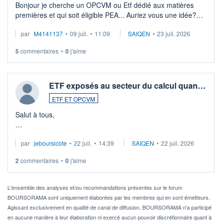
Bonjour je cherche un OPCVM ou Etf dédié aux matières
premières et qui soit éligible PEA... Auriez vous une idée?
Merci de vos conseils
par
M4141137
•
09 juil.
•
11:09
SAIQEN
•
23 juil. 2026
5
commentaires
•
0
j'aime
ETF exposés au secteur du calcul quan…
ETF ET OPCVM
Salut à tous,
Je cherche à investir sur le secteur du calcul quantique, mais
par
jeboursicote
•
22 juil.
•
14:39
SAIQEN
•
22 juil. 2026
via un ETF plutôt que des actions individuelles.
2
commentaires
•
0
j'aime
Idéalement, je voudrais qu'il soit éligible au PEA.
Pour l' ...
L'ensemble des analyses et/ou recommandations présentes sur le forum
BOURSORAMA sont uniquement élaborées par les membres qui en sont émetteurs.
Agissant exclusivement en qualité de canal de diffusion, BOURSORAMA n'a participé
en aucune manière à leur élaboration ni exercé aucun pouvoir discrétionnaire quant à