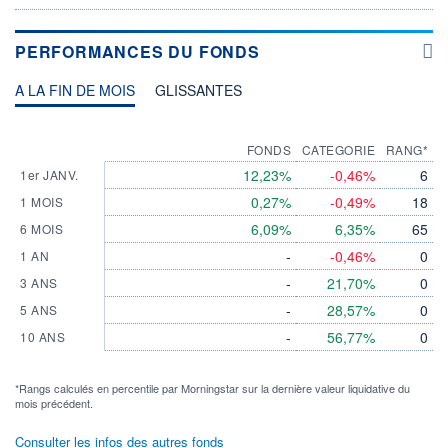
PERFORMANCES DU FONDS
A LA FIN DE MOIS
GLISSANTES
FONDS
CATEGORIE
RANG*
12,23%
-0,46%
6
1er JANV.
0,27%
-0,49%
18
1 MOIS
6,09%
6,35%
65
6 MOIS
-
-0,46%
0
1 AN
-
21,70%
0
3 ANS
-
28,57%
0
5 ANS
-
56,77%
0
10 ANS
*Rangs calculés en percentile par Morningstar sur la dernière valeur liquidative du
mois précédent.
Consulter les infos des autres fonds