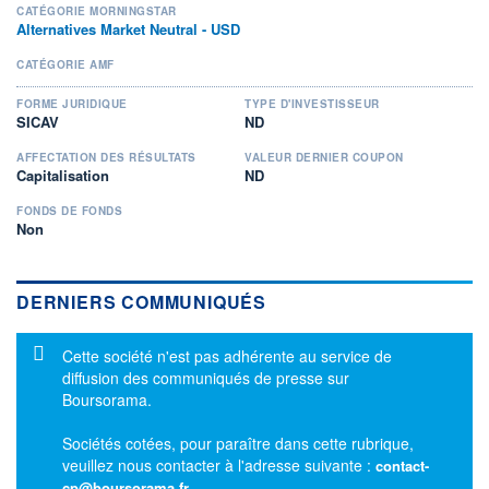
CATÉGORIE MORNINGSTAR
Alternatives Market Neutral - USD
CATÉGORIE AMF
FORME JURIDIQUE
TYPE D'INVESTISSEUR
SICAV
ND
AFFECTATION DES RÉSULTATS
VALEUR DERNIER COUPON
Capitalisation
ND
FONDS DE FONDS
Non
DERNIERS COMMUNIQUÉS
Message d'information
Cette société n'est pas adhérente au service de
diffusion des communiqués de presse sur
Boursorama.
Sociétés cotées, pour paraître dans cette rubrique,
veuillez nous contacter à l'adresse suivante :
contact-
cp@boursorama.fr