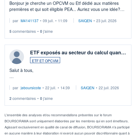
Bonjour je cherche un OPCVM ou Etf dédié aux matières
premières et qui soit éligible PEA... Auriez vous une idée?
Merci de vos conseils
par
M4141137
•
09 juil.
•
11:09
SAIQEN
•
23 juil. 2026
5
commentaires
•
0
j'aime
ETF exposés au secteur du calcul quan…
ETF ET OPCVM
Salut à tous,
Je cherche à investir sur le secteur du calcul quantique, mais
par
jeboursicote
•
22 juil.
•
14:39
SAIQEN
•
22 juil. 2026
via un ETF plutôt que des actions individuelles.
2
commentaires
•
0
j'aime
Idéalement, je voudrais qu'il soit éligible au PEA.
Pour l' ...
L'ensemble des analyses et/ou recommandations présentes sur le forum
BOURSORAMA sont uniquement élaborées par les membres qui en sont émetteurs.
Agissant exclusivement en qualité de canal de diffusion, BOURSORAMA n'a participé
en aucune manière à leur élaboration ni exercé aucun pouvoir discrétionnaire quant à