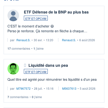
ETF Défense de la BNP au plus bas
ETF ET OPCVM
C'EST le moment d'acheter 😄​
Perso je renforce. Çà remonte en flèche à chaque
suspission d'accord dans.la guerre du moyen-orient.
par
Renaud.S.
•
30 avr.
•
13:20
Renaud.S.
•
6 août 2026
Investissement long terme tip top pour sa retraite.
LU3 ...
17
commentaires
•
1
j'aime
Liquidité dans un pea
ETF ET OPCVM
Quel titre est agréé pour rémunérer les liquidité s d'un pea
par
M7967572
•
28 juil.
•
15:16
M5637613
•
5 août 2026
7
commentaires
•
0
j'aime