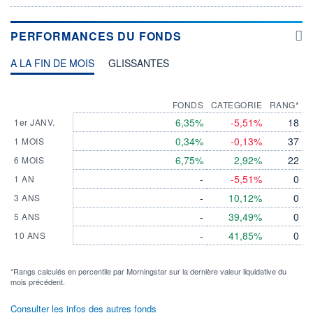
PERFORMANCES DU FONDS
A LA FIN DE MOIS
GLISSANTES
FONDS
CATEGORIE
RANG*
6,35%
-5,51%
18
1er JANV.
0,34%
-0,13%
37
1 MOIS
6,75%
2,92%
22
6 MOIS
-
-5,51%
0
1 AN
-
10,12%
0
3 ANS
-
39,49%
0
5 ANS
-
41,85%
0
10 ANS
*Rangs calculés en percentile par Morningstar sur la dernière valeur liquidative du
mois précédent.
Consulter les infos des autres fonds