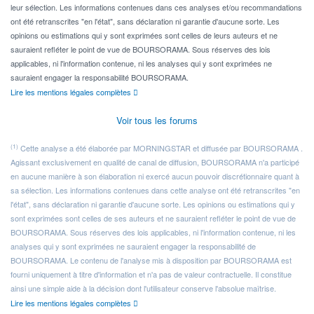
leur sélection. Les informations contenues dans ces analyses et/ou recommandations
ont été retranscrites "en l'état", sans déclaration ni garantie d'aucune sorte. Les
opinions ou estimations qui y sont exprimées sont celles de leurs auteurs et ne
sauraient refléter le point de vue de BOURSORAMA. Sous réserves des lois
applicables, ni l'information contenue, ni les analyses qui y sont exprimées ne
sauraient engager la responsabilité BOURSORAMA.
Lire les mentions légales complètes
Voir tous les forums
(1)
Cette analyse a été élaborée par MORNINGSTAR et diffusée par BOURSORAMA .
Agissant exclusivement en qualité de canal de diffusion, BOURSORAMA n'a participé
en aucune manière à son élaboration ni exercé aucun pouvoir discrétionnaire quant à
sa sélection. Les informations contenues dans cette analyse ont été retranscrites "en
l'état", sans déclaration ni garantie d'aucune sorte. Les opinions ou estimations qui y
sont exprimées sont celles de ses auteurs et ne sauraient refléter le point de vue de
BOURSORAMA. Sous réserves des lois applicables, ni l'information contenue, ni les
analyses qui y sont exprimées ne sauraient engager la responsabilité de
BOURSORAMA. Le contenu de l'analyse mis à disposition par BOURSORAMA est
fourni uniquement à titre d'information et n'a pas de valeur contractuelle. Il constitue
ainsi une simple aide à la décision dont l'utilisateur conserve l'absolue maîtrise.
Lire les mentions légales complètes