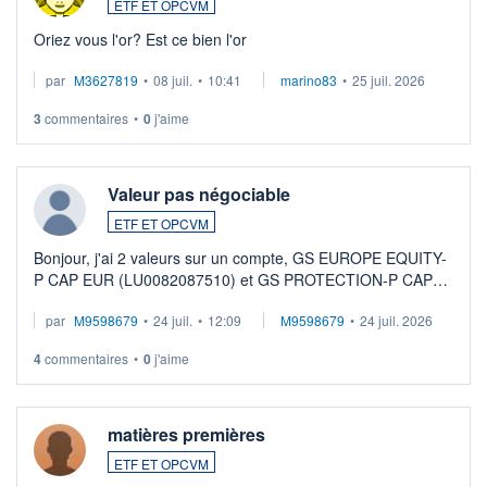
ETF ET OPCVM
Oriez vous l'or? Est ce bien l'or
par
M3627819
•
08 juil.
•
10:41
marino83
•
25 juil. 2026
3
commentaires
•
0
j'aime
Valeur pas négociable
ETF ET OPCVM
Bonjour, j'ai 2 valeurs sur un compte, GS EUROPE EQUITY-
P CAP EUR (LU0082087510) et GS PROTECTION-P CAP
EUR (LU0546913194), que je souhaite vendre. Lorsque je
par
M9598679
•
24 juil.
•
12:09
M9598679
•
24 juil. 2026
veux procéder à la vente, on me signale ...
4
commentaires
•
0
j'aime
matières premières
ETF ET OPCVM