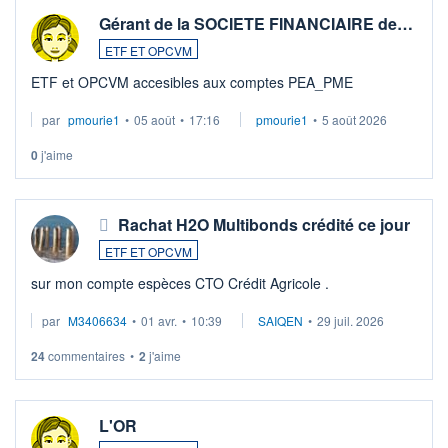
Gérant de la SOCIETE FINANCIAIRE de…
ETF ET OPCVM
ETF et OPCVM accesibles aux comptes PEA_PME
par
pmourie1
•
05 août
•
17:16
pmourie1
•
5 août 2026
0
j'aime
Rachat H2O Multibonds crédité ce jour
ETF ET OPCVM
sur mon compte espèces CTO Crédit Agricole .
par
M3406634
•
01 avr.
•
10:39
SAIQEN
•
29 juil. 2026
24
commentaires
•
2
j'aime
L'OR