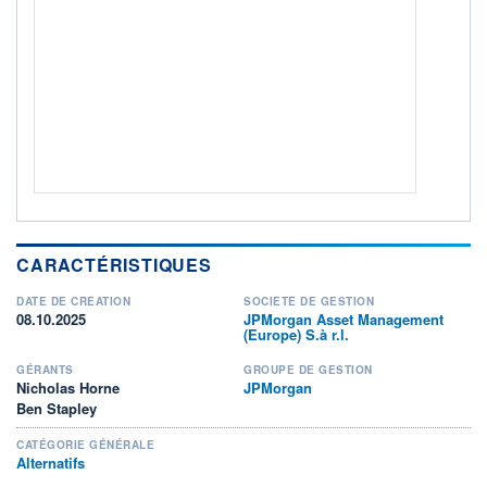
Non éligible Boursobank
ACTIF NET (EUR)
590M / 31.07.26
NOTATION MORNINGSTAR ⁽¹⁾
RISQUE DU FONDS (SRI)
3
/7
+ PORTEFEUILLE
+ LISTE
CARACTÉRISTIQUES
DATE DE CRÉATION
SOCIÉTÉ DE GESTION
08.10.2025
JPMorgan Asset Management
(Europe) S.à r.l.
GÉRANTS
GROUPE DE GESTION
Nicholas Horne
JPMorgan
Ben Stapley
CATÉGORIE GÉNÉRALE
Alternatifs