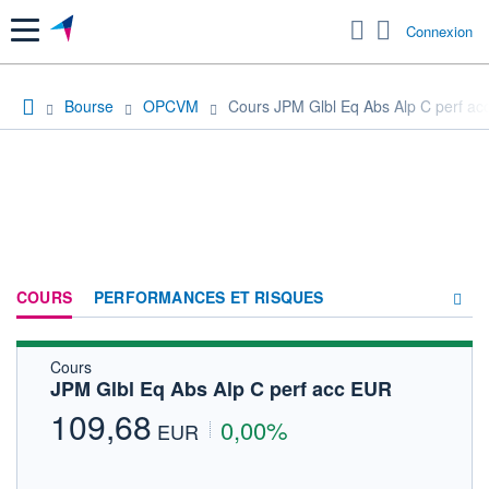
Menu
Connexion
Bourse
OPCVM
Cours JPM Glbl Eq Abs Alp C perf a
COURS
PERFORMANCES ET RISQUES
Cours
COMPOSITION
JPM Glbl Eq Abs Alp C perf acc EUR
ACTUALITÉS
109,68
0,00%
EUR
FORUM
HISTORIQUE