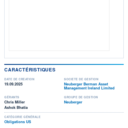
Non éligible Boursobank
ACTIF NET (EUR)
578M / 31.07.26
NOTATION MORNINGSTAR ⁽¹⁾
RISQUE DU FONDS (SRI)
2
/7
+ PORTEFEUILLE
+ LISTE
CARACTÉRISTIQUES
DATE DE CRÉATION
SOCIÉTÉ DE GESTION
19.09.2025
Neuberger Berman Asset
Management Ireland Limited
GÉRANTS
GROUPE DE GESTION
Chris Miller
Neuberger
Ashok Bhatia
CATÉGORIE GÉNÉRALE
Obligations US