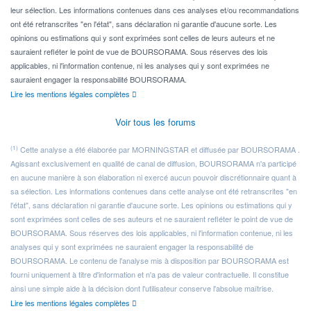
leur sélection. Les informations contenues dans ces analyses et/ou recommandations
ont été retranscrites "en l'état", sans déclaration ni garantie d'aucune sorte. Les
opinions ou estimations qui y sont exprimées sont celles de leurs auteurs et ne
sauraient refléter le point de vue de BOURSORAMA. Sous réserves des lois
applicables, ni l'information contenue, ni les analyses qui y sont exprimées ne
sauraient engager la responsabilité BOURSORAMA.
Lire les mentions légales complètes
Voir tous les forums
(1)
Cette analyse a été élaborée par MORNINGSTAR et diffusée par BOURSORAMA .
Agissant exclusivement en qualité de canal de diffusion, BOURSORAMA n'a participé
en aucune manière à son élaboration ni exercé aucun pouvoir discrétionnaire quant à
sa sélection. Les informations contenues dans cette analyse ont été retranscrites "en
l'état", sans déclaration ni garantie d'aucune sorte. Les opinions ou estimations qui y
sont exprimées sont celles de ses auteurs et ne sauraient refléter le point de vue de
BOURSORAMA. Sous réserves des lois applicables, ni l'information contenue, ni les
analyses qui y sont exprimées ne sauraient engager la responsabilité de
BOURSORAMA. Le contenu de l'analyse mis à disposition par BOURSORAMA est
fourni uniquement à titre d'information et n'a pas de valeur contractuelle. Il constitue
ainsi une simple aide à la décision dont l'utilisateur conserve l'absolue maîtrise.
Lire les mentions légales complètes