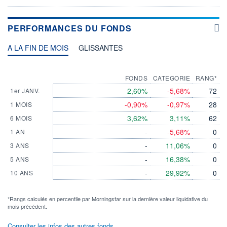
PERFORMANCES DU FONDS
A LA FIN DE MOIS
GLISSANTES
FONDS
CATEGORIE
RANG*
2,60%
-5,68%
72
1er JANV.
-0,90%
-0,97%
28
1 MOIS
3,62%
3,11%
62
6 MOIS
-
-5,68%
0
1 AN
-
11,06%
0
3 ANS
-
16,38%
0
5 ANS
-
29,92%
0
10 ANS
*Rangs calculés en percentile par Morningstar sur la dernière valeur liquidative du
mois précédent.
Consulter les infos des autres fonds