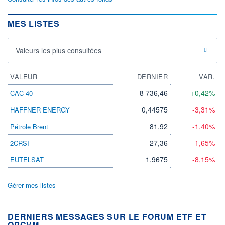
MES LISTES
Valeurs les plus consultées
VALEUR
DERNIER
VAR.
8 736,46
+0,42%
CAC 40
0,44575
-3,31%
HAFFNER ENERGY
81,92
-1,40%
Pétrole Brent
27,36
-1,65%
2CRSI
1,9675
-8,15%
EUTELSAT
Gérer mes listes
DERNIERS MESSAGES SUR LE FORUM ETF ET
OPCVM