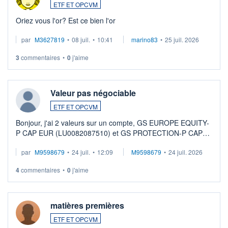
ETF ET OPCVM
Oriez vous l'or? Est ce bien l'or
par
M3627819
•
08 juil.
•
10:41
marino83
•
25 juil. 2026
3
commentaires
•
0
j'aime
Valeur pas négociable
ETF ET OPCVM
Bonjour, j'ai 2 valeurs sur un compte, GS EUROPE EQUITY-
P CAP EUR (LU0082087510) et GS PROTECTION-P CAP
EUR (LU0546913194), que je souhaite vendre. Lorsque je
par
M9598679
•
24 juil.
•
12:09
M9598679
•
24 juil. 2026
veux procéder à la vente, on me signale ...
4
commentaires
•
0
j'aime
matières premières
ETF ET OPCVM