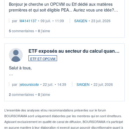
Bonjour je cherche un OPCVM ou Etf dédié aux matières
premières et qui soit éligible PEA... Auriez vous une idée?
Merci de vos conseils
par
M4141137
•
09 juil.
•
11:09
SAIQEN
•
23 juil. 2026
5
commentaires
•
0
j'aime
ETF exposés au secteur du calcul quan…
ETF ET OPCVM
Salut à tous,
Je cherche à investir sur le secteur du calcul quantique, mais
par
jeboursicote
•
22 juil.
•
14:39
SAIQEN
•
22 juil. 2026
via un ETF plutôt que des actions individuelles.
2
commentaires
•
0
j'aime
Idéalement, je voudrais qu'il soit éligible au PEA.
Pour l' ...
L'ensemble des analyses et/ou recommandations présentes sur le forum
BOURSORAMA sont uniquement élaborées par les membres qui en sont émetteurs.
Agissant exclusivement en qualité de canal de diffusion, BOURSORAMA n'a participé
en aucune manière à leur élaboration ni exercé aucun pouvoir discrétionnaire quant à