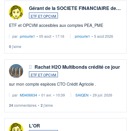
Gérant de la SOCIETE FINANCIAIRE de…
ETF ET OPCVM
ETF et OPCVM accesibles aux comptes PEA_PME
par
pmourie1
•
05 août
•
17:16
pmourie1
•
5 août 2026
0
j'aime
Rachat H2O Multibonds crédité ce jour
ETF ET OPCVM
sur mon compte espèces CTO Crédit Agricole .
par
M3406634
•
01 avr.
•
10:39
SAIQEN
•
29 juil. 2026
24
commentaires
•
2
j'aime
L'OR