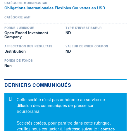
CATÉGORIE MORNINGSTAR
Obligations Internationales Flexibles Couvertes en USD
CATÉGORIE AMF
FORME JURIDIQUE
TYPE D'INVESTISSEUR
Open Ended Investment
ND
Company
AFFECTATION DES RÉSULTATS
VALEUR DERNIER COUPON
Distribution
ND
FONDS DE FONDS
Non
DERNIERS COMMUNIQUÉS
Message d'information
Cette société n'est pas adhérente au service de
diffusion des communiqués de presse sur
Boursorama.
Sociétés cotées, pour paraître dans cette rubrique,
veuillez nous contacter à l'adresse suivante :
contact-