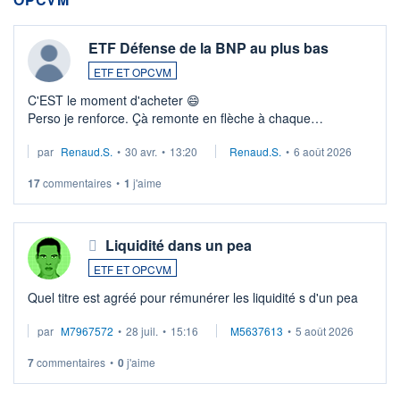
ETF Défense de la BNP au plus bas
ETF ET OPCVM
C'EST le moment d'acheter 😄​
Perso je renforce. Çà remonte en flèche à chaque
suspission d'accord dans.la guerre du moyen-orient.
par
Renaud.S.
•
30 avr.
•
13:20
Renaud.S.
•
6 août 2026
Investissement long terme tip top pour sa retraite.
LU3 ...
17
commentaires
•
1
j'aime
Liquidité dans un pea
ETF ET OPCVM
Quel titre est agréé pour rémunérer les liquidité s d'un pea
par
M7967572
•
28 juil.
•
15:16
M5637613
•
5 août 2026
7
commentaires
•
0
j'aime