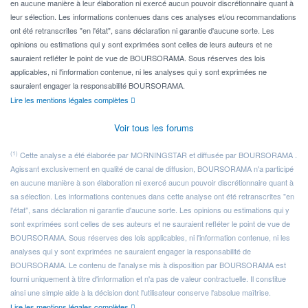
en aucune manière à leur élaboration ni exercé aucun pouvoir discrétionnaire quant à
leur sélection. Les informations contenues dans ces analyses et/ou recommandations
ont été retranscrites "en l'état", sans déclaration ni garantie d'aucune sorte. Les
opinions ou estimations qui y sont exprimées sont celles de leurs auteurs et ne
sauraient refléter le point de vue de BOURSORAMA. Sous réserves des lois
applicables, ni l'information contenue, ni les analyses qui y sont exprimées ne
sauraient engager la responsabilité BOURSORAMA.
Lire les mentions légales complètes
Voir tous les forums
(1)
Cette analyse a été élaborée par MORNINGSTAR et diffusée par BOURSORAMA .
Agissant exclusivement en qualité de canal de diffusion, BOURSORAMA n'a participé
en aucune manière à son élaboration ni exercé aucun pouvoir discrétionnaire quant à
sa sélection. Les informations contenues dans cette analyse ont été retranscrites "en
l'état", sans déclaration ni garantie d'aucune sorte. Les opinions ou estimations qui y
sont exprimées sont celles de ses auteurs et ne sauraient refléter le point de vue de
BOURSORAMA. Sous réserves des lois applicables, ni l'information contenue, ni les
analyses qui y sont exprimées ne sauraient engager la responsabilité de
BOURSORAMA. Le contenu de l'analyse mis à disposition par BOURSORAMA est
fourni uniquement à titre d'information et n'a pas de valeur contractuelle. Il constitue
ainsi une simple aide à la décision dont l'utilisateur conserve l'absolue maîtrise.
Lire les mentions légales complètes