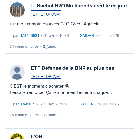
Rachat H2O Multibonds crédité ce jour
ETF ET OPCVM
sur mon compte espèces CTO Crédit Agricole .
par
M3406634
•
01 avr.
•
10:39
SAIQEN
•
29 juil. 2026
24
commentaires
•
2
j'aime
ETF Défense de la BNP au plus bas
ETF ET OPCVM
C'EST le moment d'acheter 😄​
Perso je renforce. Çà remonte en flèche à chaque
suspission d'accord dans.la guerre du moyen-orient.
par
Renaud.S.
•
30 avr.
•
13:20
SAIQEN
•
26 juil. 2026
Investissement long terme tip top pour sa retraite.
LU3 ...
15
commentaires
•
1
j'aime
L'OR