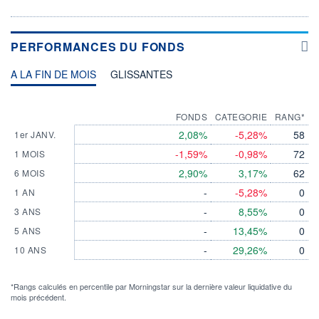
PERFORMANCES DU FONDS
A LA FIN DE MOIS
GLISSANTES
FONDS
CATEGORIE
RANG*
2,08%
-5,28%
58
1er JANV.
-1,59%
-0,98%
72
1 MOIS
2,90%
3,17%
62
6 MOIS
-
-5,28%
0
1 AN
-
8,55%
0
3 ANS
-
13,45%
0
5 ANS
-
29,26%
0
10 ANS
*Rangs calculés en percentile par Morningstar sur la dernière valeur liquidative du
mois précédent.