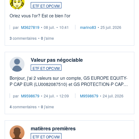
ETF ET OPCVM
Oriez vous l'or? Est ce bien l'or
par
M3627819
•
08 juil.
•
10:41
marino83
•
25 juil. 2026
3
commentaires
•
0
j'aime
Valeur pas négociable
ETF ET OPCVM
Bonjour, j'ai 2 valeurs sur un compte, GS EUROPE EQUITY-
P CAP EUR (LU0082087510) et GS PROTECTION-P CAP
EUR (LU0546913194), que je souhaite vendre. Lorsque je
par
M9598679
•
24 juil.
•
12:09
M9598679
•
24 juil. 2026
veux procéder à la vente, on me signale ...
4
commentaires
•
0
j'aime
matières premières
ETF ET OPCVM