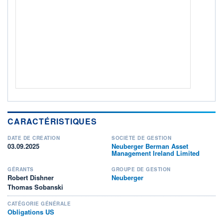
ACTIF NET (EUR)
6 604M / 31.07.26
NOTATION MORNINGSTAR ⁽¹⁾
RISQUE DU FONDS (SRI)
2
/7
+ PORTEFEUILLE
+ LISTE
CARACTÉRISTIQUES
DATE DE CRÉATION
SOCIÉTÉ DE GESTION
03.09.2025
Neuberger Berman Asset
Management Ireland Limited
GÉRANTS
GROUPE DE GESTION
Robert Dishner
Neuberger
Thomas Sobanski
CATÉGORIE GÉNÉRALE
Obligations US