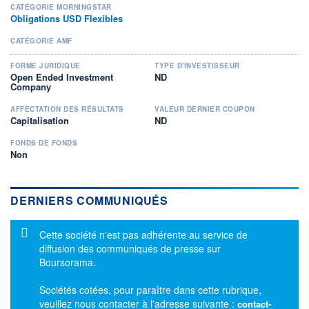
CATÉGORIE MORNINGSTAR
Obligations USD Flexibles
CATÉGORIE AMF
FORME JURIDIQUE
TYPE D'INVESTISSEUR
Open Ended Investment
ND
Company
AFFECTATION DES RÉSULTATS
VALEUR DERNIER COUPON
Capitalisation
ND
FONDS DE FONDS
Non
DERNIERS COMMUNIQUÉS
Message d'information
Cette société n'est pas adhérente au service de
diffusion des communiqués de presse sur
Boursorama.
Sociétés cotées, pour paraître dans cette rubrique,
veuillez nous contacter à l'adresse suivante :
contact-