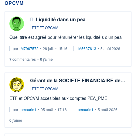
OPCVM
Liquidité dans un pea
ETF ET OPCVM
Quel titre est agréé pour rémunérer les liquidité s d'un pea
par
M7967572
•
28 juil.
•
15:16
M5637613
•
5 août 2026
7
commentaires
•
0
j'aime
Gérant de la SOCIETE FINANCIAIRE de…
ETF ET OPCVM
ETF et OPCVM accesibles aux comptes PEA_PME
par
pmourie1
•
05 août
•
17:16
pmourie1
•
5 août 2026
0
j'aime