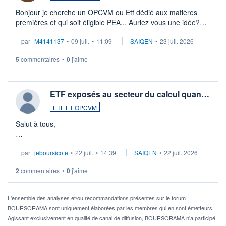
Bonjour je cherche un OPCVM ou Etf dédié aux matières
premières et qui soit éligible PEA... Auriez vous une idée?
Merci de vos conseils
par
M4141137
•
09 juil.
•
11:09
SAIQEN
•
23 juil. 2026
5
commentaires
•
0
j'aime
ETF exposés au secteur du calcul quan…
ETF ET OPCVM
Salut à tous,
Je cherche à investir sur le secteur du calcul quantique, mais
par
jeboursicote
•
22 juil.
•
14:39
SAIQEN
•
22 juil. 2026
via un ETF plutôt que des actions individuelles.
2
commentaires
•
0
j'aime
Idéalement, je voudrais qu'il soit éligible au PEA.
Pour l' ...
L'ensemble des analyses et/ou recommandations présentes sur le forum
BOURSORAMA sont uniquement élaborées par les membres qui en sont émetteurs.
Agissant exclusivement en qualité de canal de diffusion, BOURSORAMA n'a participé