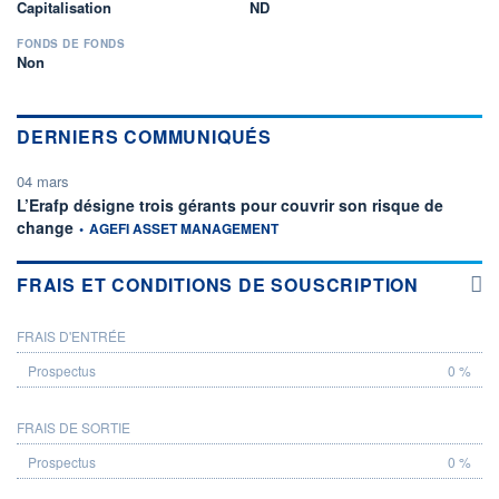
Capitalisation
ND
FONDS DE FONDS
Non
DERNIERS COMMUNIQUÉS
04 mars
L’Erafp désigne trois gérants pour couvrir son risque de
information fournie par
change
•
AGEFI ASSET MANAGEMENT
FRAIS ET CONDITIONS DE SOUSCRIPTION
FRAIS D'ENTRÉE
PROSPECTUS
0 %
FRAIS DE SORTIE
0 %