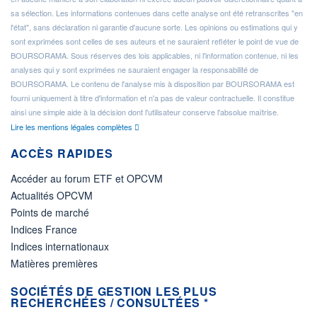
sa sélection. Les informations contenues dans cette analyse ont été retranscrites "en
l'état", sans déclaration ni garantie d'aucune sorte. Les opinions ou estimations qui y
sont exprimées sont celles de ses auteurs et ne sauraient refléter le point de vue de
BOURSORAMA. Sous réserves des lois applicables, ni l'information contenue, ni les
analyses qui y sont exprimées ne sauraient engager la responsabilité de
BOURSORAMA. Le contenu de l'analyse mis à disposition par BOURSORAMA est
fourni uniquement à titre d'information et n'a pas de valeur contractuelle. Il constitue
ainsi une simple aide à la décision dont l'utilisateur conserve l'absolue maîtrise.
Lire les mentions légales complètes
ACCÈS RAPIDES
Accéder au forum ETF et OPCVM
Actualités OPCVM
Points de marché
Indices France
Indices internationaux
Matières premières
SOCIÉTÉS DE GESTION LES PLUS
RECHERCHÉES / CONSULTÉES *