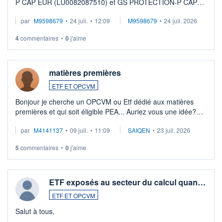
P CAP EUR (LU0082087510) et GS PROTECTION-P CAP
EUR (LU0546913194), que je souhaite vendre. Lorsque je
par
M9598679
•
24 juil.
•
12:09
M9598679
•
24 juil. 2026
veux procéder à la vente, on me signale ...
4
commentaires
•
0
j'aime
matières premières
ETF ET OPCVM
Bonjour je cherche un OPCVM ou Etf dédié aux matières
premières et qui soit éligible PEA... Auriez vous une idée?
Merci de vos conseils
par
M4141137
•
09 juil.
•
11:09
SAIQEN
•
23 juil. 2026
5
commentaires
•
0
j'aime
ETF exposés au secteur du calcul quan…
ETF ET OPCVM
Salut à tous,