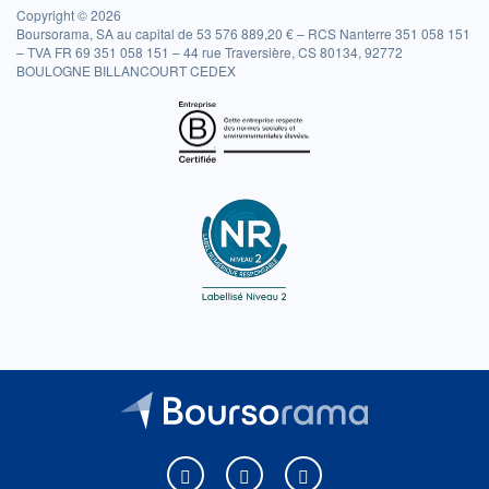
Copyright © 2026
Boursorama, SA au capital de 53 576 889,20 € – RCS Nanterre 351 058 151
– TVA FR 69 351 058 151 – 44 rue Traversière, CS 80134, 92772
BOULOGNE BILLANCOURT CEDEX
Boursorama sur Facebook
Boursorama sur X
Boursorama sur Youtu