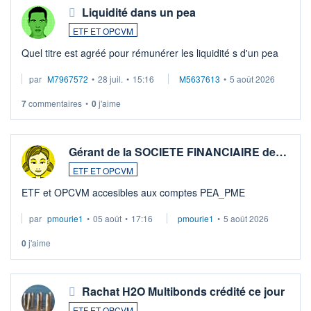
Liquidité dans un pea
ETF ET OPCVM
Quel titre est agréé pour rémunérer les liquidité s d'un pea
par
M7967572
•
28 juil.
•
15:16
M5637613
•
5 août 2026
7
commentaires
•
0
j'aime
Gérant de la SOCIETE FINANCIAIRE de…
ETF ET OPCVM
ETF et OPCVM accesibles aux comptes PEA_PME
par
pmourie1
•
05 août
•
17:16
pmourie1
•
5 août 2026
0
j'aime
Rachat H2O Multibonds crédité ce jour
ETF ET OPCVM