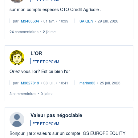
sur mon compte espèces CTO Crédit Agricole .
par
M3406634
•
01 avr.
•
10:39
SAIQEN
•
29 juil. 2026
24
commentaires
•
2
j'aime
L'OR
ETF ET OPCVM
Oriez vous l'or? Est ce bien l'or
par
M3627819
•
08 juil.
•
10:41
marino83
•
25 juil. 2026
3
commentaires
•
0
j'aime
Valeur pas négociable
ETF ET OPCVM
Bonjour, j'ai 2 valeurs sur un compte, GS EUROPE EQUITY-