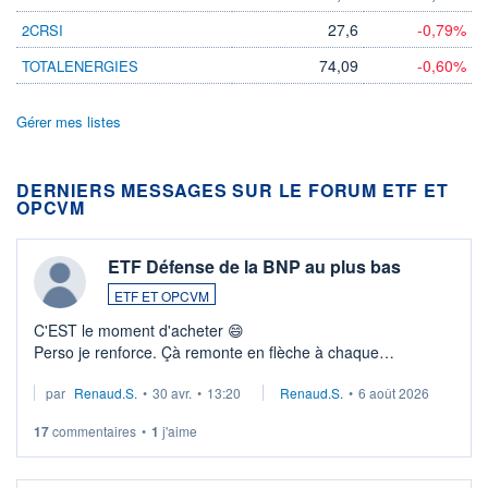
27,6
-0,79%
2CRSI
74,09
-0,60%
TOTALENERGIES
Gérer mes listes
DERNIERS MESSAGES SUR LE FORUM ETF ET
OPCVM
ETF Défense de la BNP au plus bas
ETF ET OPCVM
C'EST le moment d'acheter 😄​
Perso je renforce. Çà remonte en flèche à chaque
suspission d'accord dans.la guerre du moyen-orient.
par
Renaud.S.
•
30 avr.
•
13:20
Renaud.S.
•
6 août 2026
Investissement long terme tip top pour sa retraite.
LU3 ...
17
commentaires
•
1
j'aime