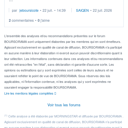
Je cherche à investir sur le secteur du calcul quantique, mais
par
jeboursicote
•
22 juil.
•
14:39
SAIQEN
•
22 juil. 2026
via un ETF plutôt que des actions individuelles.
2
commentaires
•
0
j'aime
Idéalement, je voudrais qu'il soit éligible au PEA.
Pour l' ...
L'ensemble des analyses et/ou recommandations présentes sur le forum
BOURSORAMA sont uniquement élaborées par les membres qui en sont émetteurs.
Agissant exclusivement en qualité de canal de diffusion, BOURSORAMA n'a participé
en aucune manière à leur élaboration ni exercé aucun pouvoir discrétionnaire quant à
leur sélection. Les informations contenues dans ces analyses et/ou recommandations
ont été retranscrites "en l'état", sans déclaration ni garantie d'aucune sorte. Les
opinions ou estimations qui y sont exprimées sont celles de leurs auteurs et ne
sauraient refléter le point de vue de BOURSORAMA. Sous réserves des lois
applicables, ni l'information contenue, ni les analyses qui y sont exprimées ne
sauraient engager la responsabilité BOURSORAMA.
Lire les mentions légales complètes
Voir tous les forums
(1)
Cette analyse a été élaborée par MORNINGSTAR et diffusée par BOURSORAMA .
Agissant exclusivement en qualité de canal de diffusion, BOURSORAMA n'a participé
en aucune manière à son élaboration ni exercé aucun pouvoir discrétionnaire quant à