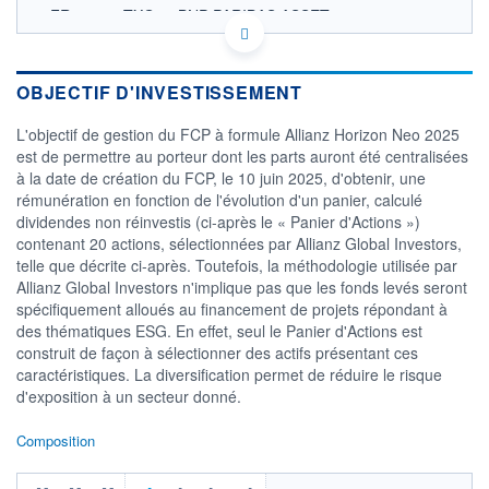
FR001400TXG8 - BNP PARIBAS ASSET
MANAGEMENT Europe
OPCVM DERNIER COURS CONNU AU 05/08/2026
Consulter le prospectus / DIC
OBJECTIF D'INVESTISSEMENT
1 150
L'objectif de gestion du FCP à formule Allianz Horizon Neo 2025
est de permettre au porteur dont les parts auront été centralisées
1 100
à la date de création du FCP, le 10 juin 2025, d'obtenir, une
1 050
rémunération en fonction de l'évolution d'un panier, calculé
1 000
dividendes non réinvestis (ci-après le « Panier d'Actions »)
950
contenant 20 actions, sélectionnées par Allianz Global Investors,
28/11
07/04
telle que décrite ci-après. Toutefois, la méthodologie utilisée par
Allianz Global Investors n'implique pas que les fonds levés seront
CATÉGORIE MORNINGSTAR
spécifiquement alloués au financement de projets répondant à
Fonds à Capital Protégé
des thématiques ESG. En effet, seul le Panier d'Actions est
construit de façon à sélectionner des actifs présentant ces
FONDS PARTENAIRES
TARIFS PRIVILÉGIÉS
0%
caractéristiques. La diversification permet de réduire le risque
d'exposition à un secteur donné.
ÉLIGIBILITÉ
PEA
PEA-PME
BOURSOVIE LUX
BOURSOVIE
Composition
CTO BUSINESS
Non éligible Boursobank