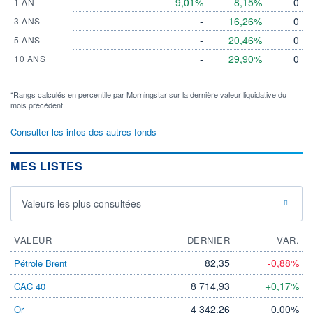
9,01%
8,15%
0
1 AN
-
16,26%
0
3 ANS
-
20,46%
0
5 ANS
-
29,90%
0
10 ANS
*Rangs calculés en percentile par Morningstar sur la dernière valeur liquidative du
mois précédent.
Consulter les infos des autres fonds
MES LISTES
Valeurs les plus consultées
VALEUR
DERNIER
VAR.
82,35
-0,88%
Pétrole Brent
8 714,93
+0,17%
CAC 40
4 342,26
0,00%
Or