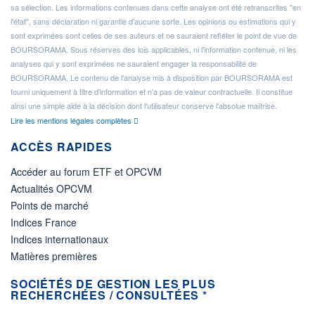
sa sélection. Les informations contenues dans cette analyse ont été retranscrites "en
l'état", sans déclaration ni garantie d'aucune sorte. Les opinions ou estimations qui y
sont exprimées sont celles de ses auteurs et ne sauraient refléter le point de vue de
BOURSORAMA. Sous réserves des lois applicables, ni l'information contenue, ni les
analyses qui y sont exprimées ne sauraient engager la responsabilité de
BOURSORAMA. Le contenu de l'analyse mis à disposition par BOURSORAMA est
fourni uniquement à titre d'information et n'a pas de valeur contractuelle. Il constitue
ainsi une simple aide à la décision dont l'utilisateur conserve l'absolue maîtrise.
Lire les mentions légales complètes
ACCÈS RAPIDES
Accéder au forum ETF et OPCVM
Actualités OPCVM
Points de marché
Indices France
Indices internationaux
Matières premières
SOCIÉTÉS DE GESTION LES PLUS
RECHERCHÉES / CONSULTÉES *