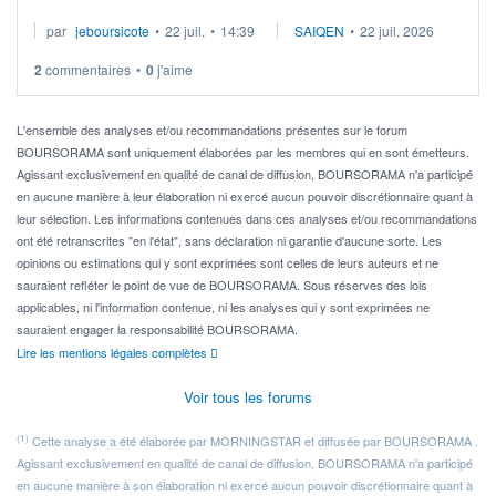
Je cherche à investir sur le secteur du calcul quantique, mais
par
jeboursicote
•
22 juil.
•
14:39
SAIQEN
•
22 juil. 2026
via un ETF plutôt que des actions individuelles.
2
commentaires
•
0
j'aime
Idéalement, je voudrais qu'il soit éligible au PEA.
Pour l' ...
L'ensemble des analyses et/ou recommandations présentes sur le forum
BOURSORAMA sont uniquement élaborées par les membres qui en sont émetteurs.
Agissant exclusivement en qualité de canal de diffusion, BOURSORAMA n'a participé
en aucune manière à leur élaboration ni exercé aucun pouvoir discrétionnaire quant à
leur sélection. Les informations contenues dans ces analyses et/ou recommandations
ont été retranscrites "en l'état", sans déclaration ni garantie d'aucune sorte. Les
opinions ou estimations qui y sont exprimées sont celles de leurs auteurs et ne
sauraient refléter le point de vue de BOURSORAMA. Sous réserves des lois
applicables, ni l'information contenue, ni les analyses qui y sont exprimées ne
sauraient engager la responsabilité BOURSORAMA.
Lire les mentions légales complètes
Voir tous les forums
(1)
Cette analyse a été élaborée par MORNINGSTAR et diffusée par BOURSORAMA .
Agissant exclusivement en qualité de canal de diffusion, BOURSORAMA n'a participé
en aucune manière à son élaboration ni exercé aucun pouvoir discrétionnaire quant à