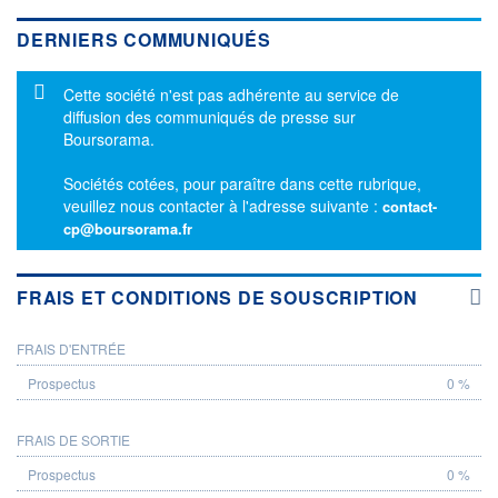
DERNIERS COMMUNIQUÉS
Message d'information
Cette société n'est pas adhérente au service de
diffusion des communiqués de presse sur
Boursorama.
Sociétés cotées, pour paraître dans cette rubrique,
veuillez nous contacter à l'adresse suivante :
contact-
cp@boursorama.fr
FRAIS ET CONDITIONS DE SOUSCRIPTION
FRAIS D'ENTRÉE
PROSPECTUS
0 %
FRAIS DE SORTIE
0 %