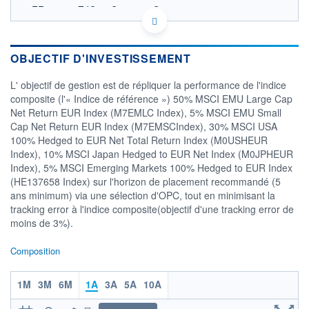
FR001400ZJO8 - Sapienta Gestion
OPCVM DERNIER COURS CONNU AU 05/08/2026
13 000
OBJECTIF D'INVESTISSEMENT
12 000
L' objectif de gestion est de répliquer la performance de l'indice
11 000
composite (l'« Indice de référence ») 50% MSCI EMU Large Cap
10 000
Net Return EUR Index (M7EMLC Index), 5% MSCI EMU Small
9 000
Cap Net Return EUR Index (M7EMSCIndex), 30% MSCI USA
04/12
07/04
04/08
100% Hedged to EUR Net Total Return Index (M0USHEUR
Index), 10% MSCI Japan Hedged to EUR Net Index (M0JPHEUR
CATÉGORIE MORNINGSTAR
Index), 5% MSCI Emerging Markets 100% Hedged to EUR Index
Actions International Gdes
(HE137658 Index) sur l'horizon de placement recommandé (5
Cap. Mixte
ans minimum) via une sélection d'OPC, tout en minimisant la
FONDS PARTENAIRES
tracking error à l'indice composite(objectif d'une tracking error de
TARIFS PRIVILÉGIÉS
0%
moins de 3%).
ÉLIGIBILITÉ
Composition
PEA
PEA-PME
BOURSOVIE LUX
BOURSOVIE
CTO BUSINESS
Non éligible Boursobank
1M
3M
6M
1A
3A
5A
10A
ACTIF NET (EUR)