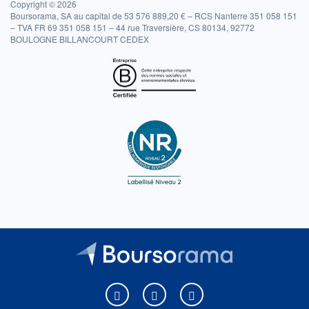
Copyright © 2026
Boursorama, SA au capital de 53 576 889,20 € – RCS Nanterre 351 058 151
– TVA FR 69 351 058 151 – 44 rue Traversière, CS 80134, 92772
BOULOGNE BILLANCOURT CEDEX
Boursorama sur Facebook
Boursorama sur X
Boursorama sur Youtu