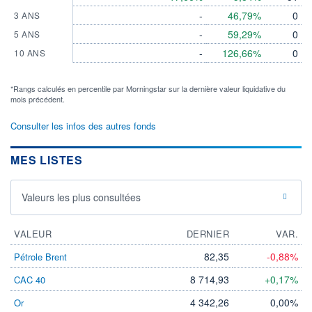
-
46,79%
0
3 ANS
-
59,29%
0
5 ANS
-
126,66%
0
10 ANS
*Rangs calculés en percentile par Morningstar sur la dernière valeur liquidative du
mois précédent.
Consulter les infos des autres fonds
MES LISTES
Valeurs les plus consultées
VALEUR
DERNIER
VAR.
82,35
-0,88%
Pétrole Brent
8 714,93
+0,17%
CAC 40
4 342,26
0,00%
Or