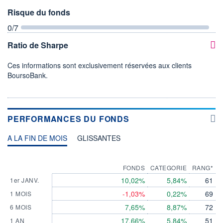
Risque du fonds
0
/7
Ratio de Sharpe
Ces informations sont exclusivement réservées aux clients
BoursoBank.
PERFORMANCES DU FONDS
A LA FIN DE MOIS
GLISSANTES
FONDS
CATEGORIE
RANG*
10,02%
5,84%
61
1er JANV.
-1,03%
0,22%
69
1 MOIS
7,65%
8,87%
72
6 MOIS
17,66%
5,84%
51
1 AN