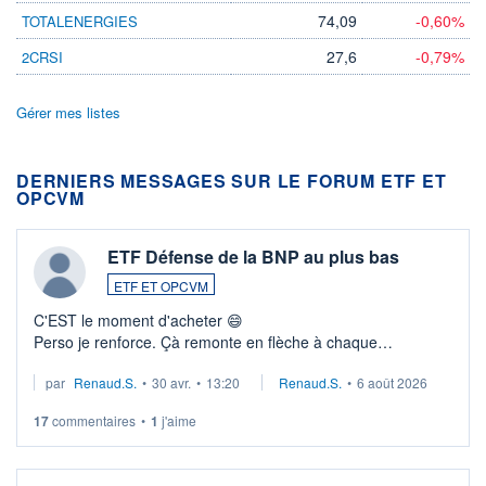
74,09
-0,60%
TOTALENERGIES
27,6
-0,79%
2CRSI
Gérer mes listes
DERNIERS MESSAGES SUR LE FORUM ETF ET
OPCVM
ETF Défense de la BNP au plus bas
ETF ET OPCVM
C'EST le moment d'acheter 😄​
Perso je renforce. Çà remonte en flèche à chaque
suspission d'accord dans.la guerre du moyen-orient.
par
Renaud.S.
•
30 avr.
•
13:20
Renaud.S.
•
6 août 2026
Investissement long terme tip top pour sa retraite.
LU3 ...
17
commentaires
•
1
j'aime