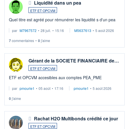
Liquidité dans un pea
ETF ET OPCVM
Quel titre est agréé pour rémunérer les liquidité s d'un pea
par
M7967572
•
28 juil.
•
15:16
M5637613
•
5 août 2026
7
commentaires
•
0
j'aime
Gérant de la SOCIETE FINANCIAIRE de…
ETF ET OPCVM
ETF et OPCVM accesibles aux comptes PEA_PME
par
pmourie1
•
05 août
•
17:16
pmourie1
•
5 août 2026
0
j'aime
Rachat H2O Multibonds crédité ce jour
ETF ET OPCVM