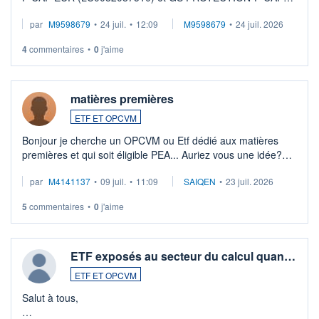
EUR (LU0546913194), que je souhaite vendre. Lorsque je
par
M9598679
•
24 juil.
•
12:09
M9598679
•
24 juil. 2026
veux procéder à la vente, on me signale ...
4
commentaires
•
0
j'aime
matières premières
ETF ET OPCVM
Bonjour je cherche un OPCVM ou Etf dédié aux matières
premières et qui soit éligible PEA... Auriez vous une idée?
Merci de vos conseils
par
M4141137
•
09 juil.
•
11:09
SAIQEN
•
23 juil. 2026
5
commentaires
•
0
j'aime
ETF exposés au secteur du calcul quan…
ETF ET OPCVM
Salut à tous,