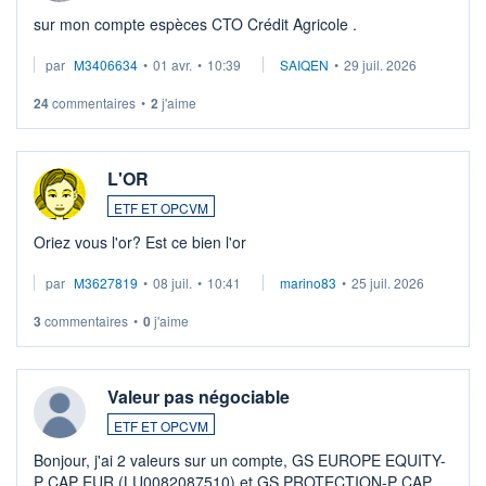
sur mon compte espèces CTO Crédit Agricole .
par
M3406634
•
01 avr.
•
10:39
SAIQEN
•
29 juil. 2026
24
commentaires
•
2
j'aime
L'OR
ETF ET OPCVM
Oriez vous l'or? Est ce bien l'or
par
M3627819
•
08 juil.
•
10:41
marino83
•
25 juil. 2026
3
commentaires
•
0
j'aime
Valeur pas négociable
ETF ET OPCVM
Bonjour, j'ai 2 valeurs sur un compte, GS EUROPE EQUITY-
P CAP EUR (LU0082087510) et GS PROTECTION-P CAP