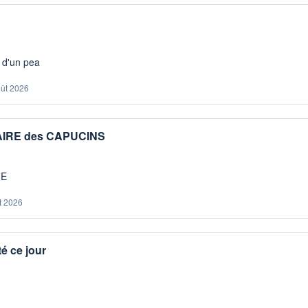
s d'un pea
oût 2026
IAIRE des CAPUCINS
ME
t 2026
é ce jour