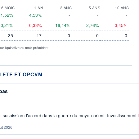
6 MOIS
1 AN
3 ANS
5 ANS
10 ANS
1,52%
4,53%
-
-
-
0,21%
-0,33%
16,44%
2,76%
-3,45%
35
17
0
0
0
eur liquidative du mois précédent.
 ETF ET OPCVM
 bas
 suspission d'accord dans.la guerre du moyen-orient. Investissement lo
ût 2026