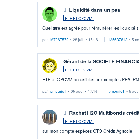
Liquidité dans un pea
ETF ET OPCVM
Quel titre est agréé pour rémunérer les liquidité 
par
M7967572
•
28 juil.
•
15:16
M5637613
•
5 a
Gérant de la SOCIETE FINANC
ETF ET OPCVM
ETF et OPCVM accesibles aux comptes PEA_P
par
pmourie1
•
05 août
•
17:16
pmourie1
•
5 aoû
Rachat H2O Multibonds crédit
ETF ET OPCVM
sur mon compte espèces CTO Crédit Agricole .