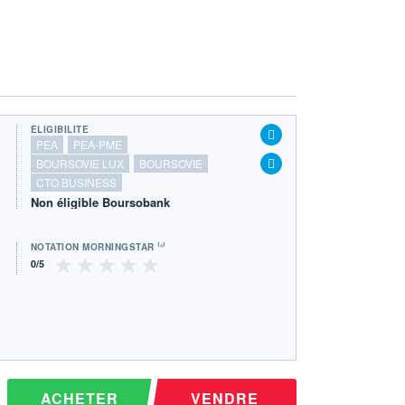
ÉLIGIBILITÉ
PEA
PEA-PME
BOURSOVIE LUX
BOURSOVIE
CTO BUSINESS
Non éligible Boursobank
NOTATION MORNINGSTAR ⁽¹⁾
ACHETER
VENDRE