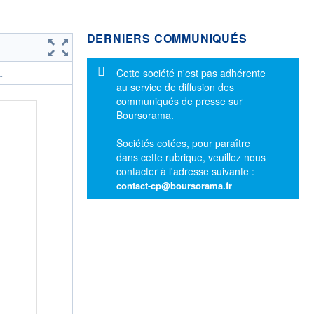
DERNIERS COMMUNIQUÉS
Message d'information
Cette société n'est pas adhérente
.
au service de diffusion des
communiqués de presse sur
Boursorama.
Sociétés cotées, pour paraître
dans cette rubrique, veuillez nous
contacter à l'adresse suivante :
contact-cp@boursorama.fr