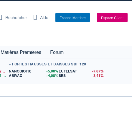
Rechercher
Aide
Espace Membre
Espace Client
Matières Premières
Forum
+ FORTES HAUSSES ET BAISSES SBF 120
1,1520
$US
NANOBIOTIX
+5,00%
EUTELSAT
-7,87%
5
$US
ABIVAX
+4,08%
SES
-3,41%