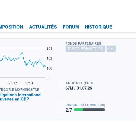
MPOSITION
ACTUALITÉS
FORUM
HISTORIQUE
FONDS PARTENAIRES
TARIFS PRIVILÉGIÉS
0%
104
102
100
98
ACTIF NET (EUR)
23/12
17/04
67M / 31.07.26
TÉGORIE MORNINGSTAR
ligations International
uvertes en GBP
RISQUE DU FONDS (SRI)
2
/7