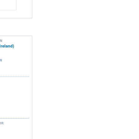
ON
reland)
N
UR