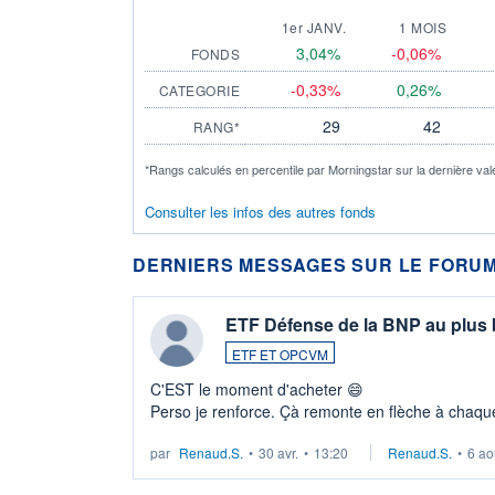
1er JANV.
1 MOIS
3,04%
-0,06%
FONDS
-0,33%
0,26%
CATEGORIE
29
42
RANG*
*Rangs calculés en percentile par Morningstar sur la dernière val
Consulter les infos des autres fonds
DERNIERS MESSAGES SUR LE FORUM
ETF Défense de la BNP au plus
ETF ET OPCVM
C'EST le moment d'acheter 😄​
Perso je renforce. Çà remonte en flèche à chaque
LU3 ...
par
Renaud.S.
•
30 avr.
•
13:20
Renaud.S.
•
6 ao