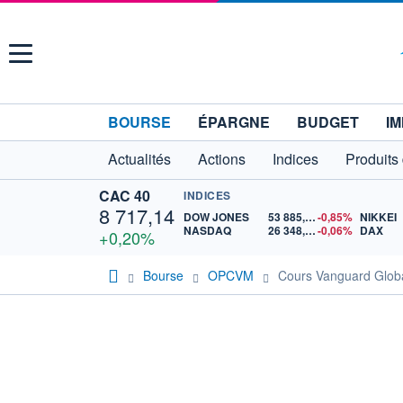
Menu
BOURSE
ÉPARGNE
BUDGET
IM
Actualités
Actions
Indices
Produits
CAC 40
INDICES
8 717,14
DOW JONES
53 885,10
-0,85%
NIKKEI
NASDAQ
26 348,35
-0,06%
DAX
+0,20%
Bourse
OPCVM
Cours Vanguard Glob