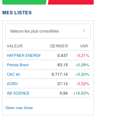
MES LISTES
Valeurs les plus consultées
VALEUR
DERNIER
VAR.
0,437
-5,21%
HAFFNER ENERGY
83,15
+0,08%
Pétrole Brent
8 717,14
+0,20%
CAC 40
27,12
-2,52%
2CRSI
0,94
+16,63%
AB SCIENCE
Gérer mes listes