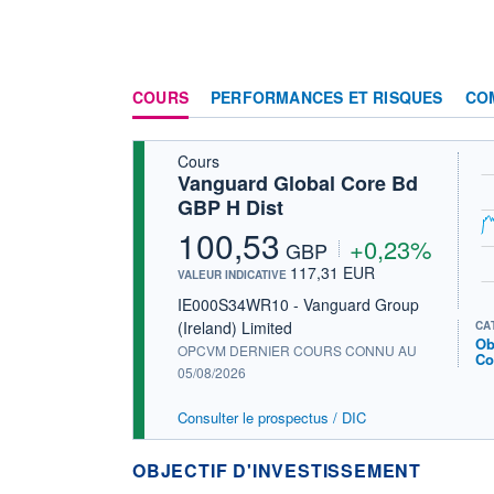
COURS
PERFORMANCES ET RISQUES
CO
Cours
Vanguard Global Core Bd
GBP H Dist
100,53
+0,23%
GBP
117,31 EUR
VALEUR INDICATIVE
IE000S34WR10 - Vanguard Group
(Ireland) Limited
CA
Ob
OPCVM DERNIER COURS CONNU AU
Co
05/08/2026
Consulter le prospectus / DIC
OBJECTIF D'INVESTISSEMENT