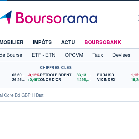
MOBILIER
IMPÔTS
ACTU
BOURSOBANK
 de Bourse
ETF - ETN
OPCVM
Taux
Devises
CHIFFRES-CLÉS
65 606,71
-0,12%
PÉTROLE BRENT
83,13
$US
EUR/USD
26 268,37
+0,49%
ONCE D'OR
4 295,48
$US
VIX INDEX
15,2
al Core Bd GBP H Dist