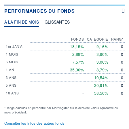
PERFORMANCES DU FONDS
A LA FIN DE MOIS
GLISSANTES
FONDS
CATEGORIE
RANG*
18,15%
9,16%
0
1er JANV.
2,88%
3,90%
0
1 MOIS
7,57%
3,00%
0
6 MOIS
35,90%
8,79%
0
1 AN
-
10,54%
0
3 ANS
-
30,91%
0
5 ANS
-
58,50%
0
10 ANS
*Rangs calculés en percentile par Morningstar sur la dernière valeur liquidative du
mois précédent.
Consulter les infos des autres fonds