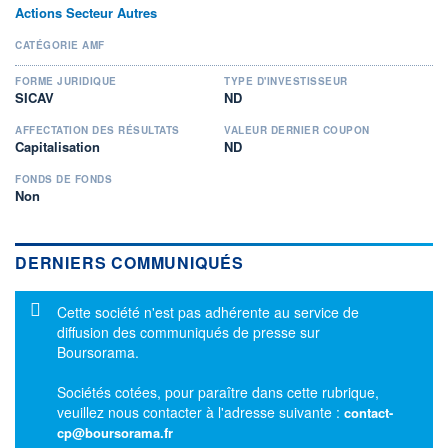
Actions Secteur Autres
CATÉGORIE AMF
FORME JURIDIQUE
TYPE D'INVESTISSEUR
SICAV
ND
AFFECTATION DES RÉSULTATS
VALEUR DERNIER COUPON
Capitalisation
ND
FONDS DE FONDS
Non
DERNIERS COMMUNIQUÉS
Message d'information
Cette société n'est pas adhérente au service de
diffusion des communiqués de presse sur
Boursorama.
Sociétés cotées, pour paraître dans cette rubrique,
veuillez nous contacter à l'adresse suivante :
contact-
cp@boursorama.fr