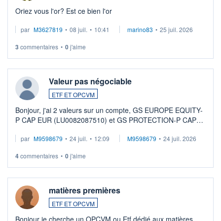
Oriez vous l'or? Est ce bien l'or
par
M3627819
•
08 juil.
•
10:41
marino83
•
25 juil. 2026
3
commentaires
•
0
j'aime
Valeur pas négociable
ETF ET OPCVM
Bonjour, j'ai 2 valeurs sur un compte, GS EUROPE EQUITY-
P CAP EUR (LU0082087510) et GS PROTECTION-P CAP
EUR (LU0546913194), que je souhaite vendre. Lorsque je
par
M9598679
•
24 juil.
•
12:09
M9598679
•
24 juil. 2026
veux procéder à la vente, on me signale ...
4
commentaires
•
0
j'aime
matières premières
ETF ET OPCVM
Bonjour je cherche un OPCVM ou Etf dédié aux matières