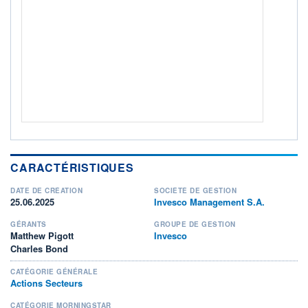
ACTIF NET (EUR)
3 073M / 31.07.26
NOTATION MORNINGSTAR ⁽¹⁾
RISQUE DU FONDS (SRI)
4
/7
+ PORTEFEUILLE
+ LISTE
CARACTÉRISTIQUES
DATE DE CRÉATION
SOCIÉTÉ DE GESTION
25.06.2025
Invesco Management S.A.
GÉRANTS
GROUPE DE GESTION
Matthew Pigott
Invesco
Charles Bond
CATÉGORIE GÉNÉRALE
Actions Secteurs
CATÉGORIE MORNINGSTAR