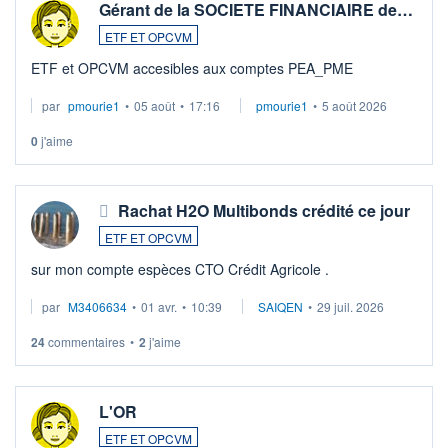
Gérant de la SOCIETE FINANCIAIRE de…
ETF ET OPCVM
ETF et OPCVM accesibles aux comptes PEA_PME
par
pmourie1
•
05 août
•
17:16
pmourie1
•
5 août 2026
0
j'aime
Rachat H2O Multibonds crédité ce jour
ETF ET OPCVM
sur mon compte espèces CTO Crédit Agricole .
par
M3406634
•
01 avr.
•
10:39
SAIQEN
•
29 juil. 2026
24
commentaires
•
2
j'aime
L'OR
ETF ET OPCVM