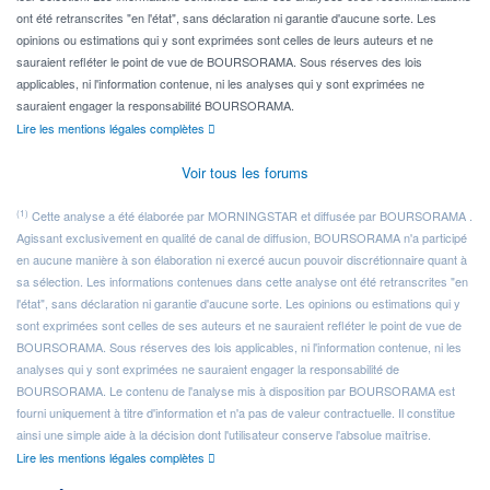
ont été retranscrites "en l'état", sans déclaration ni garantie d'aucune sorte. Les
opinions ou estimations qui y sont exprimées sont celles de leurs auteurs et ne
sauraient refléter le point de vue de BOURSORAMA. Sous réserves des lois
applicables, ni l'information contenue, ni les analyses qui y sont exprimées ne
sauraient engager la responsabilité BOURSORAMA.
Lire les mentions légales complètes
Voir tous les forums
(1)
Cette analyse a été élaborée par MORNINGSTAR et diffusée par BOURSORAMA .
Agissant exclusivement en qualité de canal de diffusion, BOURSORAMA n'a participé
en aucune manière à son élaboration ni exercé aucun pouvoir discrétionnaire quant à
sa sélection. Les informations contenues dans cette analyse ont été retranscrites "en
l'état", sans déclaration ni garantie d'aucune sorte. Les opinions ou estimations qui y
sont exprimées sont celles de ses auteurs et ne sauraient refléter le point de vue de
BOURSORAMA. Sous réserves des lois applicables, ni l'information contenue, ni les
analyses qui y sont exprimées ne sauraient engager la responsabilité de
BOURSORAMA. Le contenu de l'analyse mis à disposition par BOURSORAMA est
fourni uniquement à titre d'information et n'a pas de valeur contractuelle. Il constitue
ainsi une simple aide à la décision dont l'utilisateur conserve l'absolue maîtrise.
Lire les mentions légales complètes