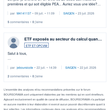
premières et qui soit éligible PEA... Auriez vous une idée?
Merci de vos conseils
par
M4141137
•
09 juil.
•
11:09
SAIQEN
•
23 juil. 2026
5
commentaires
•
0
j'aime
ETF exposés au secteur du calcul quan…
ETF ET OPCVM
Salut à tous,
Je cherche à investir sur le secteur du calcul quantique, mais
par
jeboursicote
•
22 juil.
•
14:39
SAIQEN
•
22 juil. 2026
via un ETF plutôt que des actions individuelles.
2
commentaires
•
0
j'aime
Idéalement, je voudrais qu'il soit éligible au PEA.
Pour l' ...
L'ensemble des analyses et/ou recommandations présentes sur le forum
BOURSORAMA sont uniquement élaborées par les membres qui en sont émetteurs.
Agissant exclusivement en qualité de canal de diffusion, BOURSORAMA n'a participé
en aucune manière à leur élaboration ni exercé aucun pouvoir discrétionnaire quant à
leur sélection. Les informations contenues dans ces analyses et/ou recommandations