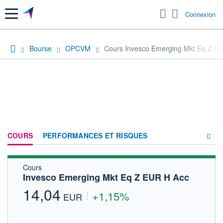
Menu
Connexion
Bourse
OPCVM
Cours Invesco Emerging Mkt Eq Z E
COURS
PERFORMANCES ET RISQUES
Cours
COMPOSITION
Invesco Emerging Mkt Eq Z EUR H Acc
ACTUALITÉS
14,04
+1,15%
EUR
FORUM
HISTORIQUE