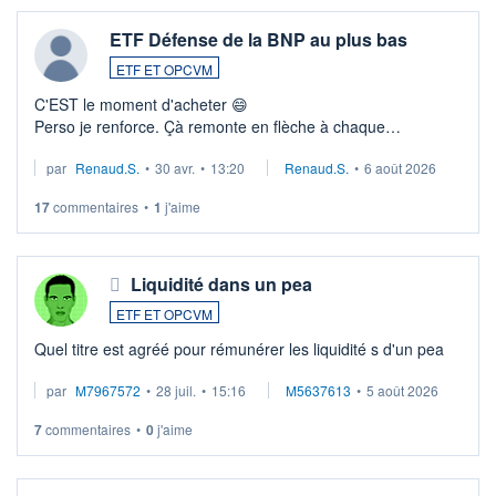
ETF Défense de la BNP au plus bas
ETF ET OPCVM
C'EST le moment d'acheter 😄​
Perso je renforce. Çà remonte en flèche à chaque
suspission d'accord dans.la guerre du moyen-orient.
par
Renaud.S.
•
30 avr.
•
13:20
Renaud.S.
•
6 août 2026
Investissement long terme tip top pour sa retraite.
LU3 ...
17
commentaires
•
1
j'aime
Liquidité dans un pea
ETF ET OPCVM
Quel titre est agréé pour rémunérer les liquidité s d'un pea
par
M7967572
•
28 juil.
•
15:16
M5637613
•
5 août 2026
7
commentaires
•
0
j'aime