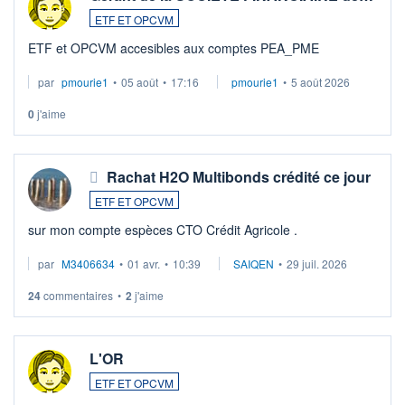
ETF ET OPCVM
ETF et OPCVM accesibles aux comptes PEA_PME
par
pmourie1
•
05 août
•
17:16
pmourie1
•
5 août 2026
0
j'aime
Rachat H2O Multibonds crédité ce jour
ETF ET OPCVM
sur mon compte espèces CTO Crédit Agricole .
par
M3406634
•
01 avr.
•
10:39
SAIQEN
•
29 juil. 2026
24
commentaires
•
2
j'aime
L'OR
ETF ET OPCVM