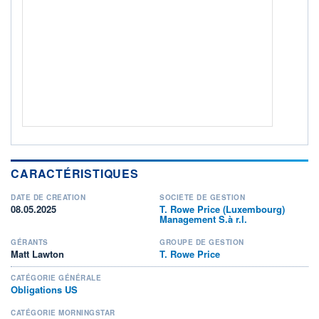
CTO BUSINESS
Non éligible Boursobank
ACTIF NET (EUR)
96M / 30.06.25
NOTATION MORNINGSTAR ⁽¹⁾
RISQUE DU FONDS (SRI)
6
/7
CARACTÉRISTIQUES
+ PORTEFEUILLE
+ LISTE
DATE DE CRÉATION
SOCIÉTÉ DE GESTION
08.05.2025
T. Rowe Price (Luxembourg)
Management S.à r.l.
GÉRANTS
GROUPE DE GESTION
Matt Lawton
T. Rowe Price
CATÉGORIE GÉNÉRALE
Obligations US
CATÉGORIE MORNINGSTAR