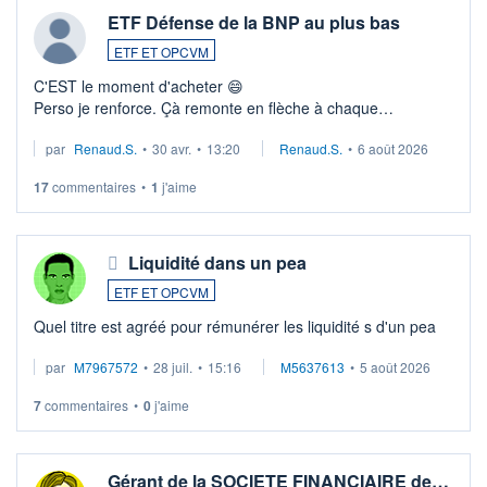
ETF Défense de la BNP au plus bas
ETF ET OPCVM
C'EST le moment d'acheter 😄​
Perso je renforce. Çà remonte en flèche à chaque
suspission d'accord dans.la guerre du moyen-orient.
par
Renaud.S.
•
30 avr.
•
13:20
Renaud.S.
•
6 août 2026
Investissement long terme tip top pour sa retraite.
LU3 ...
17
commentaires
•
1
j'aime
Liquidité dans un pea
ETF ET OPCVM
Quel titre est agréé pour rémunérer les liquidité s d'un pea
par
M7967572
•
28 juil.
•
15:16
M5637613
•
5 août 2026
7
commentaires
•
0
j'aime
Gérant de la SOCIETE FINANCIAIRE de…