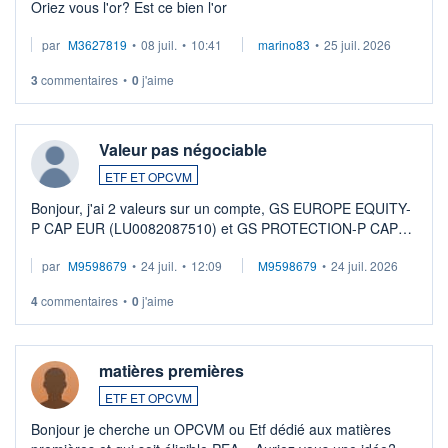
Oriez vous l'or? Est ce bien l'or
par
M3627819
•
08 juil.
•
10:41
marino83
•
25 juil. 2026
3
commentaires
•
0
j'aime
Valeur pas négociable
ETF ET OPCVM
Bonjour, j'ai 2 valeurs sur un compte, GS EUROPE EQUITY-
P CAP EUR (LU0082087510) et GS PROTECTION-P CAP
EUR (LU0546913194), que je souhaite vendre. Lorsque je
par
M9598679
•
24 juil.
•
12:09
M9598679
•
24 juil. 2026
veux procéder à la vente, on me signale ...
4
commentaires
•
0
j'aime
matières premières
ETF ET OPCVM
Bonjour je cherche un OPCVM ou Etf dédié aux matières