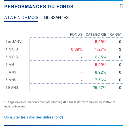
PERFORMANCES DU FONDS
A LA FIN DE MOIS
GLISSANTES
FONDS
CATEGORIE
RANG*
-
-5,95%
0
1er JANV.
-0,39%
-1,27%
3
1 MOIS
-
2,85%
0
6 MOIS
-
-5,95%
0
1 AN
-
8,92%
0
3 ANS
-
7,56%
0
5 ANS
-
25,97%
0
10 ANS
*Rangs calculés en percentile par Morningstar sur la dernière valeur liquidative du
mois précédent.
Consulter les infos des autres fonds