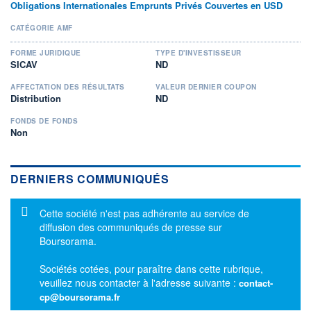
Obligations Internationales Emprunts Privés Couvertes en USD
CATÉGORIE AMF
FORME JURIDIQUE
TYPE D'INVESTISSEUR
SICAV
ND
AFFECTATION DES RÉSULTATS
VALEUR DERNIER COUPON
Distribution
ND
FONDS DE FONDS
Non
DERNIERS COMMUNIQUÉS
Message d'information
Cette société n'est pas adhérente au service de
diffusion des communiqués de presse sur
Boursorama.
Sociétés cotées, pour paraître dans cette rubrique,
veuillez nous contacter à l'adresse suivante :
contact-
cp@boursorama.fr