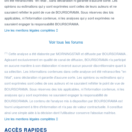
ont été retranscrites "en l'état", sans déclaration ni garantie d'aucune sorte. Les
opinions ou estimations qui y sont exprimées sont celles de leurs auteurs et ne
sauraient refléter le point de vue de BOURSORAMA. Sous réserves des lois
applicables, ni l'information contenue, ni les analyses qui y sont exprimées ne
sauraient engager la responsabilité BOURSORAMA.
Lire les mentions légales complètes
Voir tous les forums
(1)
Cette analyse a été élaborée par MORNINGSTAR et diffusée par BOURSORAMA .
Agissant exclusivement en qualité de canal de diffusion, BOURSORAMA n'a participé
en aucune manière à son élaboration ni exercé aucun pouvoir discrétionnaire quant à
sa sélection. Les informations contenues dans cette analyse ont été retranscrites "en
l'état", sans déclaration ni garantie d'aucune sorte. Les opinions ou estimations qui y
sont exprimées sont celles de ses auteurs et ne sauraient refléter le point de vue de
BOURSORAMA. Sous réserves des lois applicables, ni l'information contenue, ni les
analyses qui y sont exprimées ne sauraient engager la responsabilité de
BOURSORAMA. Le contenu de l'analyse mis à disposition par BOURSORAMA est
fourni uniquement à titre d'information et n'a pas de valeur contractuelle. Il constitue
ainsi une simple aide à la décision dont l'utilisateur conserve l'absolue maîtrise.
Lire les mentions légales complètes
ACCÈS RAPIDES