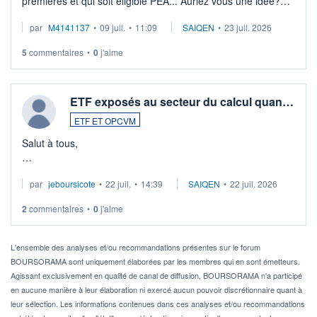
premières et qui soit éligible PEA... Auriez vous une idée?
Merci de vos conseils
par
M4141137
•
09 juil.
•
11:09
SAIQEN
•
23 juil. 2026
5
commentaires
•
0
j'aime
ETF exposés au secteur du calcul quan…
ETF ET OPCVM
Salut à tous,
Je cherche à investir sur le secteur du calcul quantique, mais
par
jeboursicote
•
22 juil.
•
14:39
SAIQEN
•
22 juil. 2026
via un ETF plutôt que des actions individuelles.
2
commentaires
•
0
j'aime
Idéalement, je voudrais qu'il soit éligible au PEA.
Pour l' ...
L'ensemble des analyses et/ou recommandations présentes sur le forum
BOURSORAMA sont uniquement élaborées par les membres qui en sont émetteurs.
Agissant exclusivement en qualité de canal de diffusion, BOURSORAMA n'a participé
en aucune manière à leur élaboration ni exercé aucun pouvoir discrétionnaire quant à
leur sélection. Les informations contenues dans ces analyses et/ou recommandations