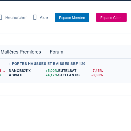
Rechercher
Aide
Espace Membre
Espace Client
Matières Premières
Forum
+ FORTES HAUSSES ET BAISSES SBF 120
1,1519
$US
NANOBIOTIX
+5,00%
EUTELSAT
-7,45%
7
$US
ABIVAX
+4,17%
STELLANTIS
-3,30%