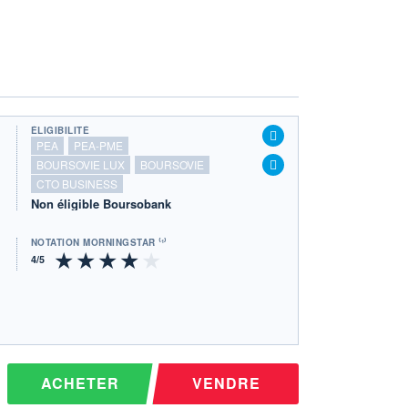
ÉLIGIBILITÉ
PEA
PEA-PME
BOURSOVIE LUX
BOURSOVIE
CTO BUSINESS
Non éligible Boursobank
NOTATION MORNINGSTAR ⁽¹⁾
ACHETER
VENDRE