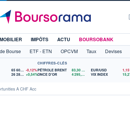
MOBILIER
IMPÔTS
ACTU
BOURSOBANK
 de Bourse
ETF - ETN
OPCVM
Taux
Devises
CHIFFRES-CLÉS
65 606,71
-0,12%
PÉTROLE BRENT
83,30
$US
EUR/USD
26 282,14
+0,54%
ONCE D'OR
4 295,91
$US
VIX INDEX
15,2
rtunities A CHF Acc