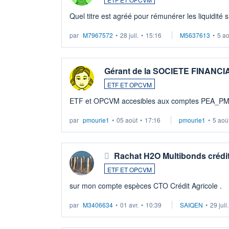
Quel titre est agréé pour rémunérer les liquidité 
par
M7967572
•
28 juil.
•
15:16
M5637613
•
5 a
Gérant de la SOCIETE FINANC
ETF ET OPCVM
ETF et OPCVM accesibles aux comptes PEA_P
par
pmourie1
•
05 août
•
17:16
pmourie1
•
5 aoû
Rachat H2O Multibonds crédit
ETF ET OPCVM
sur mon compte espèces CTO Crédit Agricole .
par
M3406634
•
01 avr.
•
10:39
SAIQEN
•
29 juil