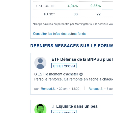
4,04%
0,35%
CATEGORIE
86
22
RANG*
*Rangs calculés en percentile par Morningstar sur la dernière val
Consulter les infos des autres fonds
DERNIERS MESSAGES SUR LE FORUM
ETF Défense de la BNP au plus
ETF ET OPCVM
C'EST le moment d'acheter 😄​
Perso je renforce. Çà remonte en flèche à chaque
LU3 ...
par
Renaud.S.
•
30 avr.
•
13:20
Renaud.S.
•
6 ao
Liquidité dans un pea
ETF ET OPCVM