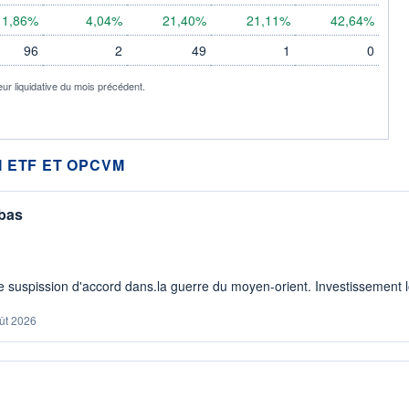
1,86%
4,04%
21,40%
21,11%
42,64%
96
2
49
1
0
eur liquidative du mois précédent.
 ETF ET OPCVM
 bas
 suspission d'accord dans.la guerre du moyen-orient. Investissement lo
ût 2026