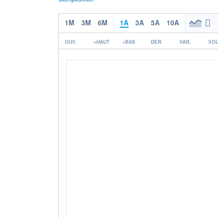
1M
3M
6M
1A
3A
5A
10A
OUV.
+HAUT
+BAS
DER.
VAR.
VOL