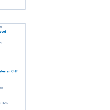
ON
sset
N
rtes en CHF
UR
OUPON