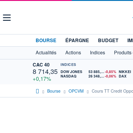
Menu
BOURSE
ÉPARGNE
BUDGET
IM
Actualités
Actions
Indices
Produits
CAC 40
INDICES
8 714,35
DOW JONES
53 885,10
-0,85%
NIKKEI
NASDAQ
26 348,35
-0,06%
DAX
+0,17%
Bourse
OPCVM
Cours TT Credit Oppo