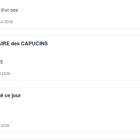
s d'un pea
oût 2026
IAIRE des CAPUCINS
ME
t 2026
é ce jour
. 2026