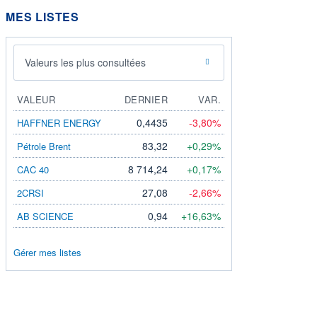
MES LISTES
Valeurs les plus consultées
VALEUR
DERNIER
VAR.
0,4435
-3,80%
HAFFNER ENERGY
83,32
+0,29%
Pétrole Brent
8 714,24
+0,17%
CAC 40
27,08
-2,66%
2CRSI
0,94
+16,63%
AB SCIENCE
Gérer mes listes