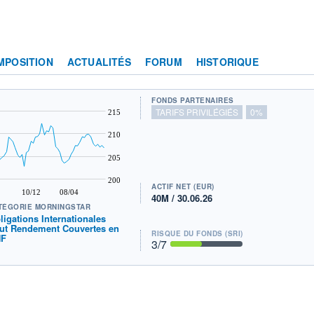
MPOSITION
ACTUALITÉS
FORUM
HISTORIQUE
FONDS PARTENAIRES
TARIFS PRIVILÉGIÉS
0%
215
210
205
200
ACTIF NET (EUR)
10/12
08/04
40M / 30.06.26
TÉGORIE MORNINGSTAR
ligations Internationales
ut Rendement Couvertes en
RISQUE DU FONDS (SRI)
HF
3
/7