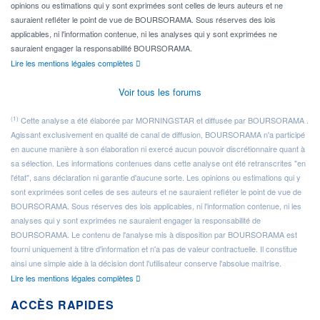
opinions ou estimations qui y sont exprimées sont celles de leurs auteurs et ne
sauraient refléter le point de vue de BOURSORAMA. Sous réserves des lois
applicables, ni l'information contenue, ni les analyses qui y sont exprimées ne
sauraient engager la responsabilité BOURSORAMA.
Lire les mentions légales complètes
Voir tous les forums
(1)
Cette analyse a été élaborée par MORNINGSTAR et diffusée par BOURSORAMA .
Agissant exclusivement en qualité de canal de diffusion, BOURSORAMA n'a participé
en aucune manière à son élaboration ni exercé aucun pouvoir discrétionnaire quant à
sa sélection. Les informations contenues dans cette analyse ont été retranscrites "en
l'état", sans déclaration ni garantie d'aucune sorte. Les opinions ou estimations qui y
sont exprimées sont celles de ses auteurs et ne sauraient refléter le point de vue de
BOURSORAMA. Sous réserves des lois applicables, ni l'information contenue, ni les
analyses qui y sont exprimées ne sauraient engager la responsabilité de
BOURSORAMA. Le contenu de l'analyse mis à disposition par BOURSORAMA est
fourni uniquement à titre d'information et n'a pas de valeur contractuelle. Il constitue
ainsi une simple aide à la décision dont l'utilisateur conserve l'absolue maîtrise.
Lire les mentions légales complètes
ACCÈS RAPIDES