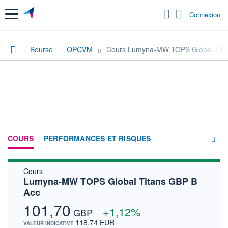
Menu
Connexion
Bourse
OPCVM
Cours Lumyna-MW TOPS Global Tita
COURS
PERFORMANCES ET RISQUES
Cours
COMPOSITION
Lumyna-MW TOPS Global Titans GBP B
Acc
ACTUALITÉS
101,70
+1,12%
FORUM
GBP
118,74 EUR
VALEUR INDICATIVE
HISTORIQUE