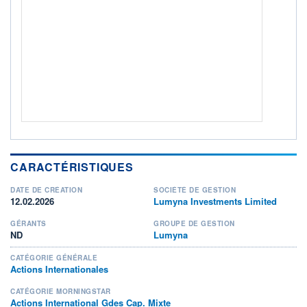
Non éligible Boursobank
ACTIF NET (EUR)
709M / 31.07.26
NOTATION MORNINGSTAR ⁽¹⁾
RISQUE DU FONDS (SRI)
0
/7
+ PORTEFEUILLE
+ LISTE
CARACTÉRISTIQUES
DATE DE CRÉATION
SOCIÉTÉ DE GESTION
12.02.2026
Lumyna Investments Limited
GÉRANTS
GROUPE DE GESTION
ND
Lumyna
CATÉGORIE GÉNÉRALE
Actions Internationales
CATÉGORIE MORNINGSTAR
Actions International Gdes Cap. Mixte