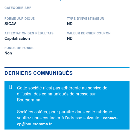
CATÉGORIE AMF
FORME JURIDIQUE
TYPE D'INVESTISSEUR
SICAV
ND
AFFECTATION DES RÉSULTATS
VALEUR DERNIER COUPON
Capitalisation
ND
FONDS DE FONDS
Non
DERNIERS COMMUNIQUÉS
Message d'information
Cette société n'est pas adhérente au service de
diffusion des communiqués de presse sur
Boursorama.
Sociétés cotées, pour paraître dans cette rubrique,
veuillez nous contacter à l'adresse suivante :
contact-
cp@boursorama.fr