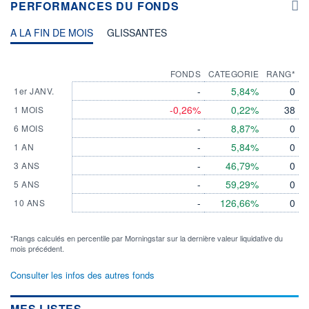
PERFORMANCES DU FONDS
A LA FIN DE MOIS
GLISSANTES
FONDS
CATEGORIE
RANG*
-
5,84%
0
1er JANV.
-0,26%
0,22%
38
1 MOIS
-
8,87%
0
6 MOIS
-
5,84%
0
1 AN
-
46,79%
0
3 ANS
-
59,29%
0
5 ANS
-
126,66%
0
10 ANS
*Rangs calculés en percentile par Morningstar sur la dernière valeur liquidative du
mois précédent.
Consulter les infos des autres fonds
MES LISTES