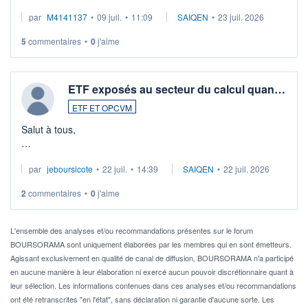
Merci de vos conseils
par
M4141137
•
09 juil.
•
11:09
SAIQEN
•
23 juil. 2026
5
commentaires
•
0
j'aime
ETF exposés au secteur du calcul quan…
ETF ET OPCVM
Salut à tous,
Je cherche à investir sur le secteur du calcul quantique, mais
par
jeboursicote
•
22 juil.
•
14:39
SAIQEN
•
22 juil. 2026
via un ETF plutôt que des actions individuelles.
2
commentaires
•
0
j'aime
Idéalement, je voudrais qu'il soit éligible au PEA.
Pour l' ...
L'ensemble des analyses et/ou recommandations présentes sur le forum
BOURSORAMA sont uniquement élaborées par les membres qui en sont émetteurs.
Agissant exclusivement en qualité de canal de diffusion, BOURSORAMA n'a participé
en aucune manière à leur élaboration ni exercé aucun pouvoir discrétionnaire quant à
leur sélection. Les informations contenues dans ces analyses et/ou recommandations
ont été retranscrites "en l'état", sans déclaration ni garantie d'aucune sorte. Les