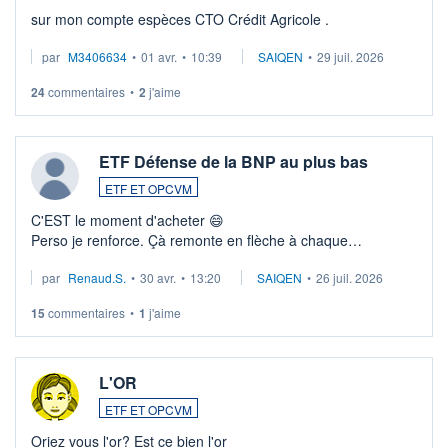
sur mon compte espèces CTO Crédit Agricole .
par
M3406634
•
01 avr.
•
10:39
SAIQEN
•
29 juil. 2026
24
commentaires
•
2
j'aime
ETF Défense de la BNP au plus bas
ETF ET OPCVM
C'EST le moment d'acheter 😄​
Perso je renforce. Çà remonte en flèche à chaque
suspission d'accord dans.la guerre du moyen-orient.
par
Renaud.S.
•
30 avr.
•
13:20
SAIQEN
•
26 juil. 2026
Investissement long terme tip top pour sa retraite.
LU3 ...
15
commentaires
•
1
j'aime
L'OR
ETF ET OPCVM
Oriez vous l'or? Est ce bien l'or