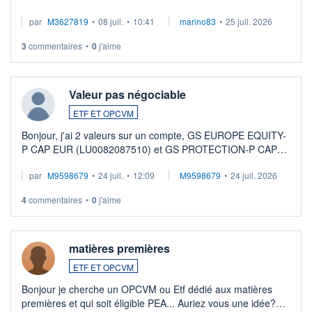
par
M3627819
•
08 juil.
•
10:41
marino83
•
25 juil. 2026
3
commentaires
•
0
j'aime
Valeur pas négociable
ETF ET OPCVM
Bonjour, j'ai 2 valeurs sur un compte, GS EUROPE EQUITY-
P CAP EUR (LU0082087510) et GS PROTECTION-P CAP
EUR (LU0546913194), que je souhaite vendre. Lorsque je
par
M9598679
•
24 juil.
•
12:09
M9598679
•
24 juil. 2026
veux procéder à la vente, on me signale ...
4
commentaires
•
0
j'aime
matières premières
ETF ET OPCVM
Bonjour je cherche un OPCVM ou Etf dédié aux matières
premières et qui soit éligible PEA... Auriez vous une idée?