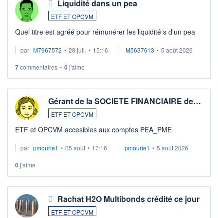
Liquidité dans un pea
ETF ET OPCVM
Quel titre est agréé pour rémunérer les liquidité s d'un pea
par
M7967572
•
28 juil.
•
15:16
M5637613
•
5 août 2026
7
commentaires
•
0
j'aime
Gérant de la SOCIETE FINANCIAIRE de…
ETF ET OPCVM
ETF et OPCVM accesibles aux comptes PEA_PME
par
pmourie1
•
05 août
•
17:16
pmourie1
•
5 août 2026
0
j'aime
Rachat H2O Multibonds crédité ce jour
ETF ET OPCVM