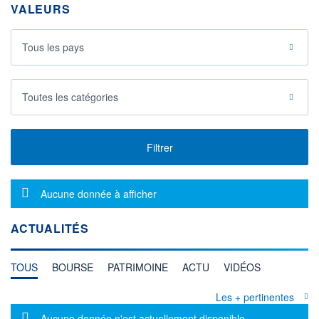
VALEURS
Tous les pays
Toutes les catégories
Filtrer
Message d'information
Aucune donnée à afficher
ACTUALITÉS
TOUS
BOURSE
PATRIMOINE
ACTU
VIDÉOS
Les + pertinentes
Message d'information
Aucune donnée n'est actuellement disponible.