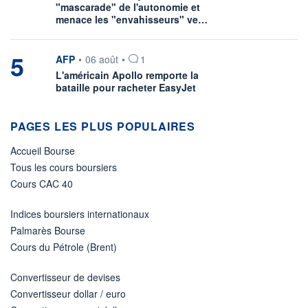
"mascarade" de l'autonomie et
menace les "envahisseurs" ve…
5
information fournie par
AFP
•
06 août
•
1
L'américain Apollo remporte la
bataille pour racheter EasyJet
PAGES LES PLUS POPULAIRES
Accueil Bourse
Tous les cours boursiers
Cours CAC 40
Indices boursiers internationaux
Palmarès Bourse
Cours du Pétrole (Brent)
Convertisseur de devises
Convertisseur dollar / euro