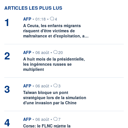
ARTICLES LES PLUS LUS
1
information fournie par
AFP
•
01:18
•
4
A Ceuta, les enfants migrants
risquent d'être victimes de
maltraitance et d'exploitation, a…
2
information fournie par
AFP
•
06 août
•
20
A huit mois de la présidentielle,
les ingérences russes se
multiplient
3
information fournie par
AFP
•
06 août
•
3
Taïwan bloque un pont
stratégique lors de la simulation
d'une invasion par la Chine
4
information fournie par
AFP
•
06 août
•
7
Corse: le FLNC rejette la