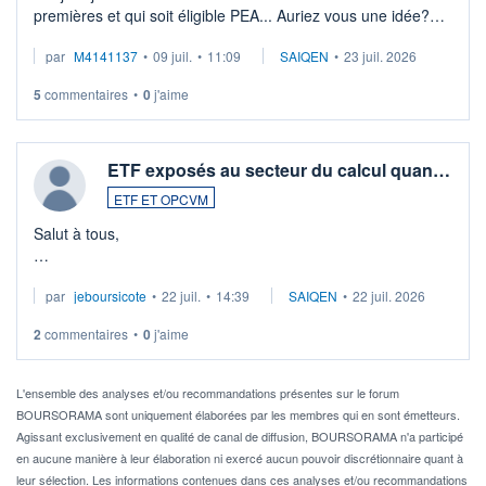
premières et qui soit éligible PEA... Auriez vous une idée?
Merci de vos conseils
par
M4141137
•
09 juil.
•
11:09
SAIQEN
•
23 juil. 2026
5
commentaires
•
0
j'aime
ETF exposés au secteur du calcul quan…
ETF ET OPCVM
Salut à tous,
Je cherche à investir sur le secteur du calcul quantique, mais
par
jeboursicote
•
22 juil.
•
14:39
SAIQEN
•
22 juil. 2026
via un ETF plutôt que des actions individuelles.
2
commentaires
•
0
j'aime
Idéalement, je voudrais qu'il soit éligible au PEA.
Pour l' ...
L'ensemble des analyses et/ou recommandations présentes sur le forum
BOURSORAMA sont uniquement élaborées par les membres qui en sont émetteurs.
Agissant exclusivement en qualité de canal de diffusion, BOURSORAMA n'a participé
en aucune manière à leur élaboration ni exercé aucun pouvoir discrétionnaire quant à
leur sélection. Les informations contenues dans ces analyses et/ou recommandations