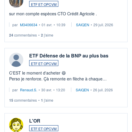
ETF ET OPCVM
sur mon compte espèces CTO Crédit Agricole .
par
M3406634
•
01 avr.
•
10:39
SAIQEN
•
29 juil. 2026
24
commentaires
•
2
j'aime
ETF Défense de la BNP au plus bas
ETF ET OPCVM
C'EST le moment d'acheter 😄​
Perso je renforce. Çà remonte en flèche à chaque
suspission d'accord dans.la guerre du moyen-orient.
par
Renaud.S.
•
30 avr.
•
13:20
SAIQEN
•
26 juil. 2026
Investissement long terme tip top pour sa retraite.
LU3 ...
15
commentaires
•
1
j'aime
L'OR
ETF ET OPCVM