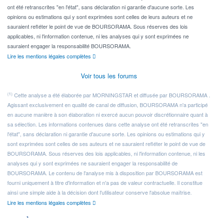
ont été retranscrites "en l'état", sans déclaration ni garantie d'aucune sorte. Les
opinions ou estimations qui y sont exprimées sont celles de leurs auteurs et ne
sauraient refléter le point de vue de BOURSORAMA. Sous réserves des lois
applicables, ni l'information contenue, ni les analyses qui y sont exprimées ne
sauraient engager la responsabilité BOURSORAMA.
Lire les mentions légales complètes
Voir tous les forums
(1)
Cette analyse a été élaborée par MORNINGSTAR et diffusée par BOURSORAMA .
Agissant exclusivement en qualité de canal de diffusion, BOURSORAMA n'a participé
en aucune manière à son élaboration ni exercé aucun pouvoir discrétionnaire quant à
sa sélection. Les informations contenues dans cette analyse ont été retranscrites "en
l'état", sans déclaration ni garantie d'aucune sorte. Les opinions ou estimations qui y
sont exprimées sont celles de ses auteurs et ne sauraient refléter le point de vue de
BOURSORAMA. Sous réserves des lois applicables, ni l'information contenue, ni les
analyses qui y sont exprimées ne sauraient engager la responsabilité de
BOURSORAMA. Le contenu de l'analyse mis à disposition par BOURSORAMA est
fourni uniquement à titre d'information et n'a pas de valeur contractuelle. Il constitue
ainsi une simple aide à la décision dont l'utilisateur conserve l'absolue maîtrise.
Lire les mentions légales complètes