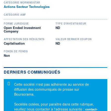
CATÉGORIE MORNINGSTAR
Actions Secteur Technologies
CATÉGORIE AMF
FORME JURIDIQUE
TYPE D'INVESTISSEUR
Open Ended Investment
ND
Company
AFFECTATION DES RÉSULTATS
VALEUR DERNIER COUPON
Capitalisation
ND
FONDS DE FONDS
Non
DERNIERS COMMUNIQUÉS
Message d'information
Cette société n'est pas adhérente au service de
diffusion des communiqués de presse sur
Boursorama.
Sociétés cotées, pour paraître dans cette rubrique,
veuillez nous contacter à l'adresse suivante :
contact-