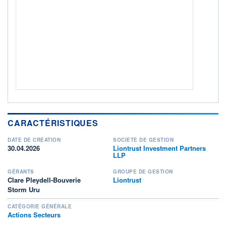
649K / 31.07.26
NOTATION MORNINGSTAR ⁽¹⁾
RISQUE DU FONDS (SRI)
0
/7
+ PORTEFEUILLE
+ LISTE
CARACTÉRISTIQUES
DATE DE CRÉATION
SOCIÉTÉ DE GESTION
30.04.2026
Liontrust Investment Partners
LLP
GÉRANTS
GROUPE DE GESTION
Clare Pleydell-Bouverie
Liontrust
Storm Uru
CATÉGORIE GÉNÉRALE
Actions Secteurs