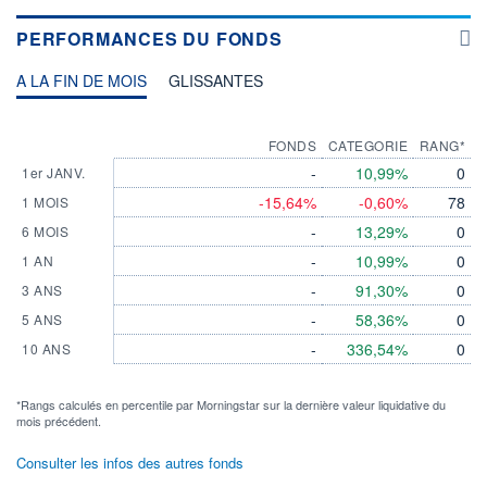
PERFORMANCES DU FONDS
A LA FIN DE MOIS
GLISSANTES
FONDS
CATEGORIE
RANG*
-
10,99%
0
1er JANV.
-15,64%
-0,60%
78
1 MOIS
-
13,29%
0
6 MOIS
-
10,99%
0
1 AN
-
91,30%
0
3 ANS
-
58,36%
0
5 ANS
-
336,54%
0
10 ANS
*Rangs calculés en percentile par Morningstar sur la dernière valeur liquidative du
mois précédent.
Consulter les infos des autres fonds