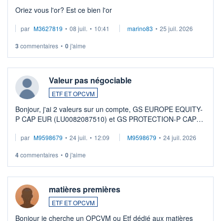
Oriez vous l'or? Est ce bien l'or
par
M3627819
•
08 juil.
•
10:41
marino83
•
25 juil. 2026
3
commentaires
•
0
j'aime
Valeur pas négociable
ETF ET OPCVM
Bonjour, j'ai 2 valeurs sur un compte, GS EUROPE EQUITY-
P CAP EUR (LU0082087510) et GS PROTECTION-P CAP
EUR (LU0546913194), que je souhaite vendre. Lorsque je
par
M9598679
•
24 juil.
•
12:09
M9598679
•
24 juil. 2026
veux procéder à la vente, on me signale ...
4
commentaires
•
0
j'aime
matières premières
ETF ET OPCVM
Bonjour je cherche un OPCVM ou Etf dédié aux matières