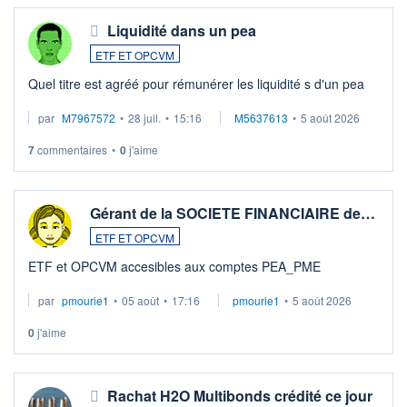
Liquidité dans un pea
ETF ET OPCVM
Quel titre est agréé pour rémunérer les liquidité s d'un pea
par
M7967572
•
28 juil.
•
15:16
M5637613
•
5 août 2026
7
commentaires
•
0
j'aime
Gérant de la SOCIETE FINANCIAIRE de…
ETF ET OPCVM
ETF et OPCVM accesibles aux comptes PEA_PME
par
pmourie1
•
05 août
•
17:16
pmourie1
•
5 août 2026
0
j'aime
Rachat H2O Multibonds crédité ce jour