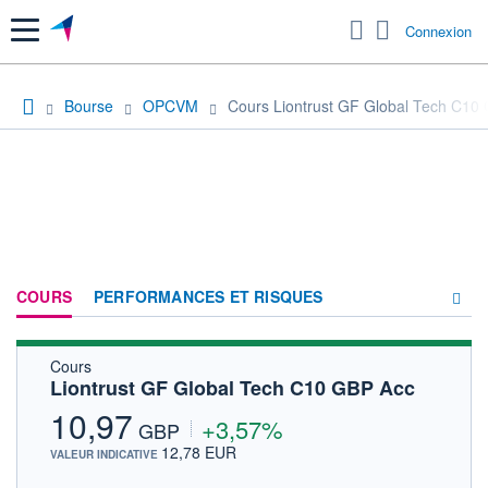
Menu
Connexion
Bourse
OPCVM
Cours Liontrust GF Global Tech C10
COURS
PERFORMANCES ET RISQUES
Cours
COMPOSITION
Liontrust GF Global Tech C10 GBP Acc
ACTUALITÉS
10,97
+3,57%
GBP
FORUM
12,78 EUR
VALEUR INDICATIVE
HISTORIQUE