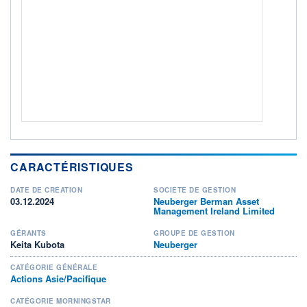
Non éligible Boursobank
ACTIF NET (EUR)
364M / 31.07.26
NOTATION MORNINGSTAR ⁽¹⁾
RISQUE DU FONDS (SRI)
4
/7
+ PORTEFEUILLE
+ LISTE
CARACTÉRISTIQUES
DATE DE CRÉATION
SOCIÉTÉ DE GESTION
03.12.2024
Neuberger Berman Asset
Management Ireland Limited
GÉRANTS
GROUPE DE GESTION
Keita Kubota
Neuberger
CATÉGORIE GÉNÉRALE
Actions Asie/Pacifique
CATÉGORIE MORNINGSTAR