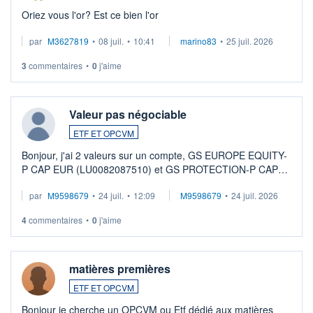
Oriez vous l'or? Est ce bien l'or
par
M3627819
•
08 juil.
•
10:41
marino83
•
25 juil. 2026
3
commentaires
•
0
j'aime
Valeur pas négociable
ETF ET OPCVM
Bonjour, j'ai 2 valeurs sur un compte, GS EUROPE EQUITY-
P CAP EUR (LU0082087510) et GS PROTECTION-P CAP
EUR (LU0546913194), que je souhaite vendre. Lorsque je
par
M9598679
•
24 juil.
•
12:09
M9598679
•
24 juil. 2026
veux procéder à la vente, on me signale ...
4
commentaires
•
0
j'aime
matières premières
ETF ET OPCVM
Bonjour je cherche un OPCVM ou Etf dédié aux matières