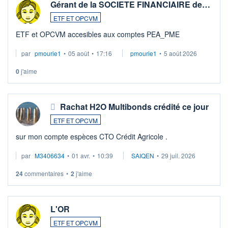
Gérant de la SOCIETE FINANCIAIRE de…
ETF ET OPCVM
ETF et OPCVM accesibles aux comptes PEA_PME
par
pmourie1
•
05 août
•
17:16
pmourie1
•
5 août 2026
0
j'aime
Rachat H2O Multibonds crédité ce jour
ETF ET OPCVM
sur mon compte espèces CTO Crédit Agricole .
par
M3406634
•
01 avr.
•
10:39
SAIQEN
•
29 juil. 2026
24
commentaires
•
2
j'aime
L'OR
ETF ET OPCVM