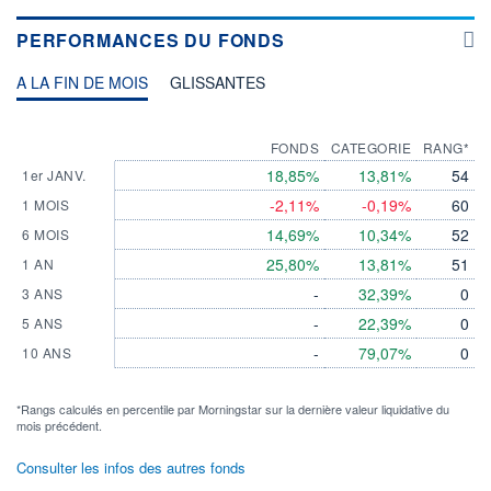
PERFORMANCES DU FONDS
A LA FIN DE MOIS
GLISSANTES
FONDS
CATEGORIE
RANG*
18,85%
13,81%
54
1er JANV.
-2,11%
-0,19%
60
1 MOIS
14,69%
10,34%
52
6 MOIS
25,80%
13,81%
51
1 AN
-
32,39%
0
3 ANS
-
22,39%
0
5 ANS
-
79,07%
0
10 ANS
*Rangs calculés en percentile par Morningstar sur la dernière valeur liquidative du
mois précédent.
Consulter les infos des autres fonds