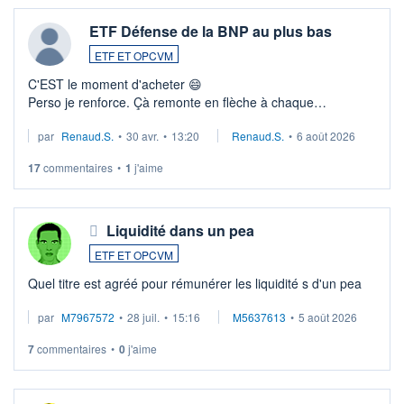
ETF Défense de la BNP au plus bas
ETF ET OPCVM
C'EST le moment d'acheter 😄​
Perso je renforce. Çà remonte en flèche à chaque
suspission d'accord dans.la guerre du moyen-orient.
par
Renaud.S.
•
30 avr.
•
13:20
Renaud.S.
•
6 août 2026
Investissement long terme tip top pour sa retraite.
LU3 ...
17
commentaires
•
1
j'aime
Liquidité dans un pea
ETF ET OPCVM
Quel titre est agréé pour rémunérer les liquidité s d'un pea
par
M7967572
•
28 juil.
•
15:16
M5637613
•
5 août 2026
7
commentaires
•
0
j'aime