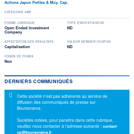
Actions Japon Petites & Moy. Cap.
CATÉGORIE AMF
FORME JURIDIQUE
TYPE D'INVESTISSEUR
Open Ended Investment
ND
Company
AFFECTATION DES RÉSULTATS
VALEUR DERNIER COUPON
Capitalisation
ND
FONDS DE FONDS
Non
DERNIERS COMMUNIQUÉS
Message d'information
Cette société n'est pas adhérente au service de
diffusion des communiqués de presse sur
Boursorama.
Sociétés cotées, pour paraître dans cette rubrique,
veuillez nous contacter à l'adresse suivante :
contact-
cp@boursorama.fr