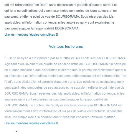
ont été retranscrites "en l'état", sans déclaration ni garantie d'aucune sorte. Les
opinions ou estimations qui y sont exprimées sont celles de leurs auteurs et ne
sauraient refléter le point de vue de BOURSORAMA. Sous réserves des lois
applicables, ni l'information contenue, ni les analyses qui y sont exprimées ne
sauraient engager la responsabilité BOURSORAMA.
Lire les mentions légales complètes
Voir tous les forums
(1)
Cette analyse a été élaborée par MORNINGSTAR et diffusée par BOURSORAMA .
Agissant exclusivement en qualité de canal de diffusion, BOURSORAMA n'a participé
en aucune manière à son élaboration ni exercé aucun pouvoir discrétionnaire quant à
sa sélection. Les informations contenues dans cette analyse ont été retranscrites "en
l'état", sans déclaration ni garantie d'aucune sorte. Les opinions ou estimations qui y
sont exprimées sont celles de ses auteurs et ne sauraient refléter le point de vue de
BOURSORAMA. Sous réserves des lois applicables, ni l'information contenue, ni les
analyses qui y sont exprimées ne sauraient engager la responsabilité de
BOURSORAMA. Le contenu de l'analyse mis à disposition par BOURSORAMA est
fourni uniquement à titre d'information et n'a pas de valeur contractuelle. Il constitue
ainsi une simple aide à la décision dont l'utilisateur conserve l'absolue maîtrise.
Lire les mentions légales complètes