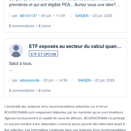
premières et qui soit éligible PEA... Auriez vous une idée?
Merci de vos conseils
par
M4141137
•
09 juil.
•
11:09
SAIQEN
•
23 juil. 2026
5
commentaires
•
0
j'aime
ETF exposés au secteur du calcul quan…
ETF ET OPCVM
Salut à tous,
Je cherche à investir sur le secteur du calcul quantique, mais
par
jeboursicote
•
22 juil.
•
14:39
SAIQEN
•
22 juil. 2026
via un ETF plutôt que des actions individuelles.
2
commentaires
•
0
j'aime
Idéalement, je voudrais qu'il soit éligible au PEA.
Pour l' ...
L'ensemble des analyses et/ou recommandations présentes sur le forum
BOURSORAMA sont uniquement élaborées par les membres qui en sont émetteurs.
Agissant exclusivement en qualité de canal de diffusion, BOURSORAMA n'a participé
en aucune manière à leur élaboration ni exercé aucun pouvoir discrétionnaire quant à
leur sélection. Les informations contenues dans ces analyses et/ou recommandations