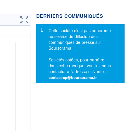
DERNIERS COMMUNIQUÉS
Message d'information
Cette société n'est pas adhérente
.
au service de diffusion des
communiqués de presse sur
Boursorama.
Sociétés cotées, pour paraître
dans cette rubrique, veuillez nous
contacter à l'adresse suivante :
contact-cp@boursorama.fr