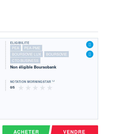
ÉLIGIBILITÉ
PEA
PEA-PME
BOURSOVIE LUX
BOURSOVIE
CTO BUSINESS
Non éligible Boursobank
NOTATION MORNINGSTAR ⁽¹⁾
ACHETER
VENDRE