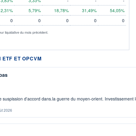
3,83%
3,33%
-
-
-
2,31%
5,79%
18,78%
31,49%
54,05%
0
0
0
0
0
eur liquidative du mois précédent.
 ETF ET OPCVM
 bas
 suspission d'accord dans.la guerre du moyen-orient. Investissement lo
ût 2026