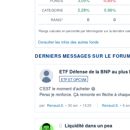
3,05%
-0,85%
FONDS
2,28%
0,96%
CATEGORIE
0
0
RANG*
*Rangs calculés en percentile par Morningstar sur la dernière val
Consulter les infos des autres fonds
DERNIERS MESSAGES SUR LE FORUM
ETF Défense de la BNP au plus
ETF ET OPCVM
C'EST le moment d'acheter 😄​
Perso je renforce. Çà remonte en flèche à chaque
LU3 ...
par
Renaud.S.
•
30 avr.
•
13:20
Renaud.S.
•
6 ao
Liquidité dans un pea