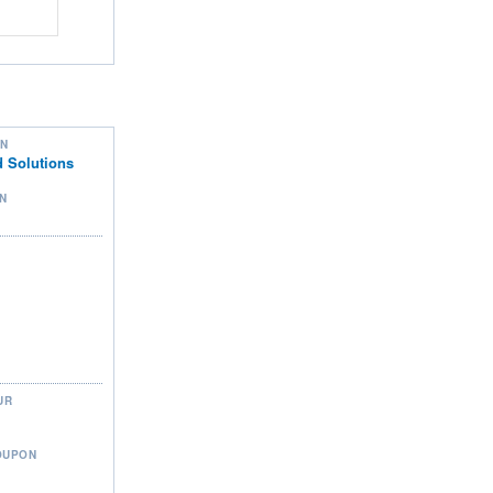
ON
 Solutions
N
UR
OUPON