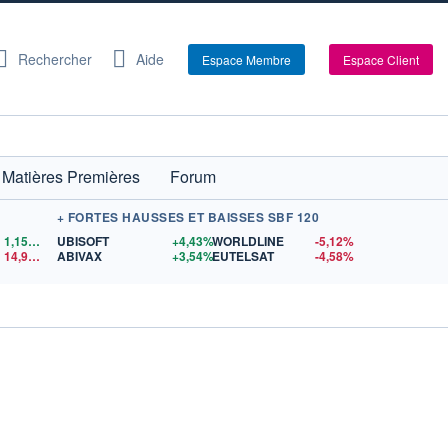
Rechercher
Aide
Espace Membre
Espace Client
Matières Premières
Forum
+ FORTES HAUSSES ET BAISSES SBF 120
1,1559
$US
UBISOFT
+4,43%
WORLDLINE
-5,12%
14,90
$US
ABIVAX
+3,54%
EUTELSAT
-4,58%