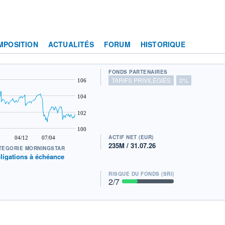
MPOSITION
ACTUALITÉS
FORUM
HISTORIQUE
FONDS PARTENAIRES
TARIFS PRIVILÉGIÉS
0%
106
104
102
100
ACTIF NET (EUR)
04/12
07/04
235M / 31.07.26
TÉGORIE MORNINGSTAR
ligations à échéance
RISQUE DU FONDS (SRI)
2
/7