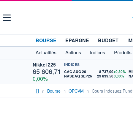
Menu
BOURSE
ÉPARGNE
BUDGET
IM
Actualités
Actions
Indices
Produits
Nikkei 225
INDICES
65 606,71
CAC AUG 26
8 737,00
+0,30%
MI
NASDAQ SEP26
29 839,50
0,00%
N
0,00%
Bourse
OPCVM
Cours Indosuez Fun