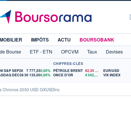
MOBILIER
IMPÔTS
ACTU
BOURSOBANK
 de Bourse
ETF - ETN
OPCVM
Taux
Devises
CHIFFRES-CLÉS
NI S&P SEP26
7 777,25
0,00%
PÉTROLE BRENT
82,35
$US
EUR/USD
ASDAQ DEC26
30 135,00
0,00%
ONCE D'OR
4 342,26
$US
VIX INDEX
ds Chronos 2030 USD GXUSDInc