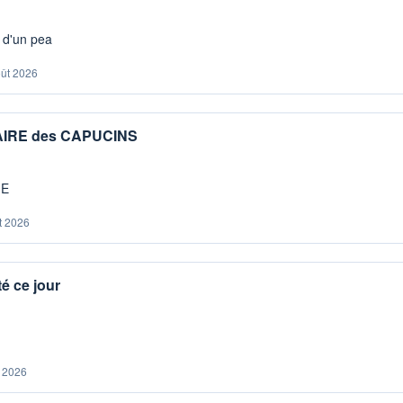
s d'un pea
oût 2026
IAIRE des CAPUCINS
ME
t 2026
é ce jour
. 2026