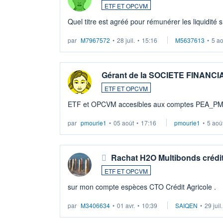
ETF ET OPCVM
Quel titre est agréé pour rémunérer les liquidité 
par
M7967572
•
28 juil.
•
15:16
M5637613
•
5 a
Gérant de la SOCIETE FINANC
ETF ET OPCVM
ETF et OPCVM accesibles aux comptes PEA_P
par
pmourie1
•
05 août
•
17:16
pmourie1
•
5 aoû
Rachat H2O Multibonds crédit
ETF ET OPCVM
sur mon compte espèces CTO Crédit Agricole .
par
M3406634
•
01 avr.
•
10:39
SAIQEN
•
29 juil