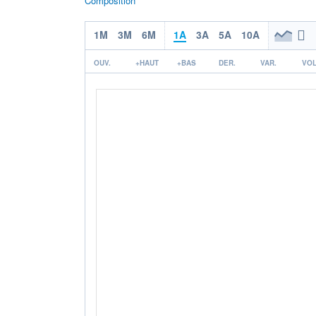
Composition
1M
3M
6M
1A
3A
5A
10A
OUV.
+HAUT
+BAS
DER.
VAR.
VOL