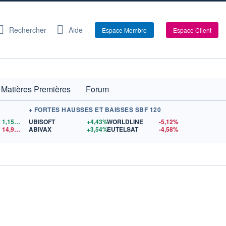
Rechercher
Aide
Espace Membre
Espace Client
Matières Premières
Forum
+ FORTES HAUSSES ET BAISSES SBF 120
1,1559
$US
UBISOFT
+4,43%
WORLDLINE
-5,12%
14,90
$US
ABIVAX
+3,54%
EUTELSAT
-4,58%