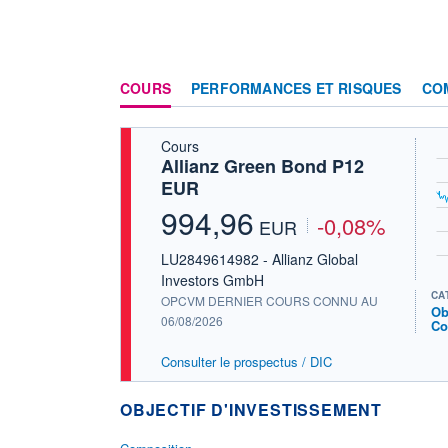
COURS
PERFORMANCES ET RISQUES
CO
Cours
Allianz Green Bond P12
EUR
994,96
-0,08%
EUR
LU2849614982 - Allianz Global
Investors GmbH
CA
OPCVM DERNIER COURS CONNU AU
Ob
06/08/2026
Co
Consulter le prospectus / DIC
OBJECTIF D'INVESTISSEMENT