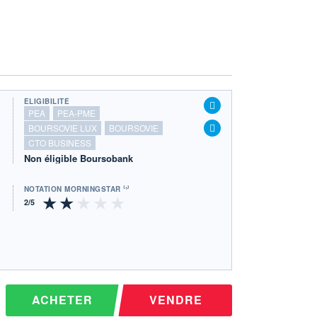
ÉLIGIBILITÉ
PEA
PEA-PME
BOURSOVIE LUX
BOURSOVIE
CTO BUSINESS
Non éligible Boursobank
NOTATION MORNINGSTAR ⁽¹⁾
ACHETER
VENDRE