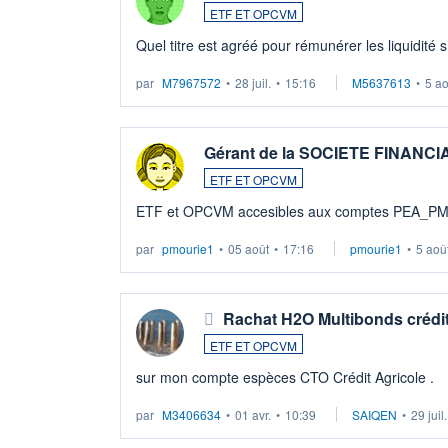
ETF ET OPCVM
Quel titre est agréé pour rémunérer les liquidité 
par
M7967572
•
28 juil.
•
15:16
M5637613
•
5 a
Gérant de la SOCIETE FINANC
ETF ET OPCVM
ETF et OPCVM accesibles aux comptes PEA_P
par
pmourie1
•
05 août
•
17:16
pmourie1
•
5 aoû
Rachat H2O Multibonds crédit
ETF ET OPCVM
sur mon compte espèces CTO Crédit Agricole .
par
M3406634
•
01 avr.
•
10:39
SAIQEN
•
29 juil