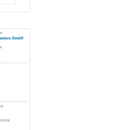
ON
nvestors GmbH
N
UR
OUPON