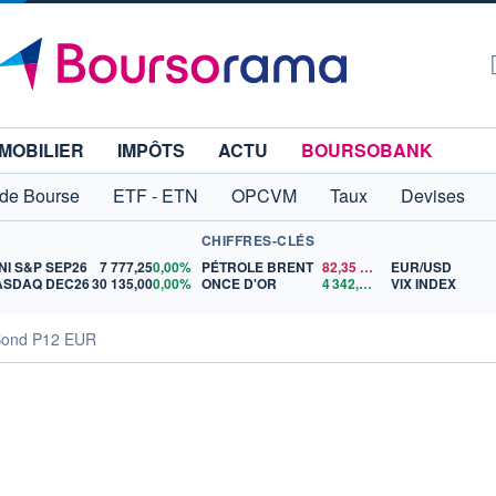
MOBILIER
IMPÔTS
ACTU
BOURSOBANK
 de Bourse
ETF - ETN
OPCVM
Taux
Devises
CHIFFRES-CLÉS
NI S&P SEP26
7 777,25
0,00%
PÉTROLE BRENT
82,35
$US
EUR/USD
ASDAQ DEC26
30 135,00
0,00%
ONCE D'OR
4 342,26
$US
VIX INDEX
 Bond P12 EUR