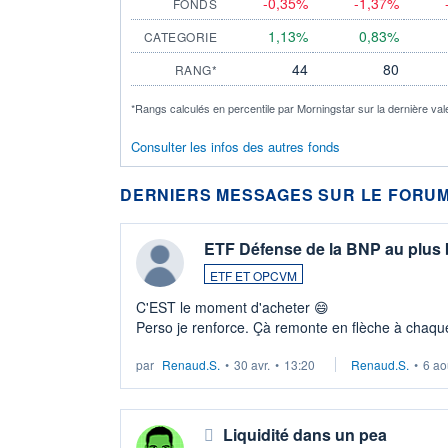
-0,35%
-1,37%
FONDS
1,13%
0,83%
CATEGORIE
44
80
RANG*
*Rangs calculés en percentile par Morningstar sur la dernière val
Consulter les infos des autres fonds
DERNIERS MESSAGES SUR LE FORUM
ETF Défense de la BNP au plus
ETF ET OPCVM
C'EST le moment d'acheter 😄​
Perso je renforce. Çà remonte en flèche à chaque
LU3 ...
par
Renaud.S.
•
30 avr.
•
13:20
Renaud.S.
•
6 ao
Liquidité dans un pea