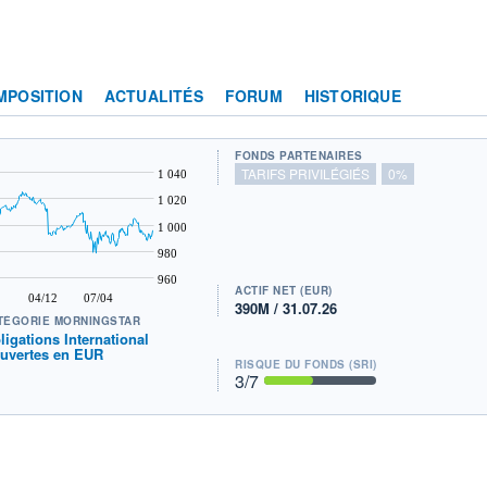
MPOSITION
ACTUALITÉS
FORUM
HISTORIQUE
FONDS PARTENAIRES
TARIFS PRIVILÉGIÉS
0%
1 040
1 020
1 000
980
960
ACTIF NET (EUR)
04/12
07/04
390M / 31.07.26
TÉGORIE MORNINGSTAR
ligations International
uvertes en EUR
RISQUE DU FONDS (SRI)
3
/7