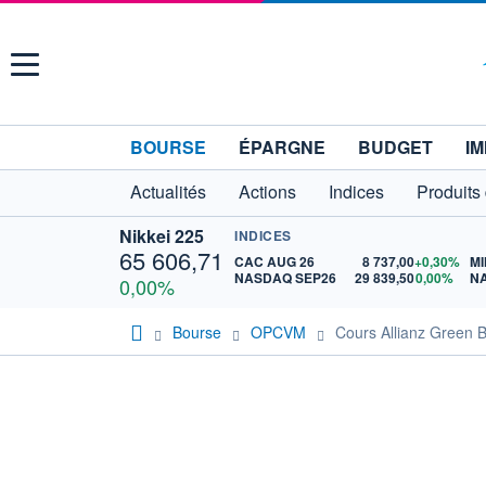
Menu
BOURSE
ÉPARGNE
BUDGET
IM
Actualités
Actions
Indices
Produits
Nikkei 225
INDICES
65 606,71
CAC AUG 26
8 737,00
+0,30%
MI
NASDAQ SEP26
29 839,50
0,00%
N
0,00%
Bourse
OPCVM
Cours Allianz Green