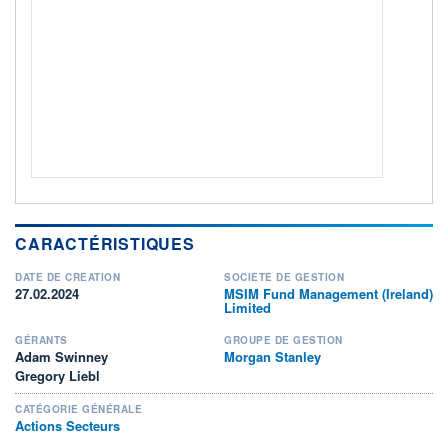
Non éligible Boursobank
ACTIF NET (EUR)
58M / 31.07.26
NOTATION MORNINGSTAR ⁽¹⁾
RISQUE DU FONDS (SRI)
4
/7
+ PORTEFEUILLE
+ LISTE
CARACTÉRISTIQUES
DATE DE CRÉATION
SOCIÉTÉ DE GESTION
27.02.2024
MSIM Fund Management (Ireland)
Limited
GÉRANTS
GROUPE DE GESTION
Adam Swinney
Morgan Stanley
Gregory Liebl
CATÉGORIE GÉNÉRALE
Actions Secteurs