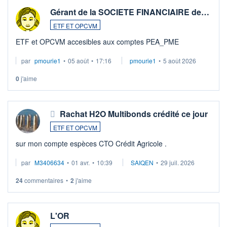
Gérant de la SOCIETE FINANCIAIRE de…
ETF ET OPCVM
ETF et OPCVM accesibles aux comptes PEA_PME
par
pmourie1
•
05 août
•
17:16
pmourie1
•
5 août 2026
0
j'aime
Rachat H2O Multibonds crédité ce jour
ETF ET OPCVM
sur mon compte espèces CTO Crédit Agricole .
par
M3406634
•
01 avr.
•
10:39
SAIQEN
•
29 juil. 2026
24
commentaires
•
2
j'aime
L'OR