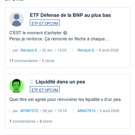
ETF Défense de la BNP au plus bas
ETF ET OPCVM
C'EST le moment d'acheter 😄​
Perso je renforce. Çà remonte en flèche à chaque
suspission d'accord dans.la guerre du moyen-orient.
par
Renaud.S.
•
30 avr.
•
13:20
Renaud.S.
•
6 août 2026
Investissement long terme tip top pour sa retraite.
LU3 ...
17
commentaires
•
1
j'aime
Liquidité dans un pea
ETF ET OPCVM
Quel titre est agréé pour rémunérer les liquidité s d'un pea
par
M7967572
•
28 juil.
•
15:16
M5637613
•
5 août 2026
7
commentaires
•
0
j'aime