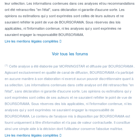
leur sélection. Les informations contenues dans ces analyses et/ou recommandations
ont été retranscrites "en l'état", sans déclaration ni garantie d'aucune sorte. Les
opinions ou estimations qui y sont exprimées sont celles de leurs auteurs et ne
sauraient refléter le point de vue de BOURSORAMA. Sous réserves des lois
applicables, ni l'information contenue, ni les analyses qui y sont exprimées ne
sauraient engager la responsabilité BOURSORAMA.
Lire les mentions légales complètes
Voir tous les forums
(1)
Cette analyse a été élaborée par MORNINGSTAR et diffusée par BOURSORAMA .
Agissant exclusivement en qualité de canal de diffusion, BOURSORAMA n'a participé
en aucune manière à son élaboration ni exercé aucun pouvoir discrétionnaire quant à
sa sélection. Les informations contenues dans cette analyse ont été retranscrites "en
l'état", sans déclaration ni garantie d'aucune sorte. Les opinions ou estimations qui y
sont exprimées sont celles de ses auteurs et ne sauraient refléter le point de vue de
BOURSORAMA. Sous réserves des lois applicables, ni l'information contenue, ni les
analyses qui y sont exprimées ne sauraient engager la responsabilité de
BOURSORAMA. Le contenu de l'analyse mis à disposition par BOURSORAMA est
fourni uniquement à titre d'information et n'a pas de valeur contractuelle. Il constitue
ainsi une simple aide à la décision dont l'utilisateur conserve l'absolue maîtrise.
Lire les mentions légales complètes