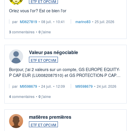
ETF ET OPCVM
Oriez vous l'or? Est ce bien l'or
par
M3627819
•
08 juil.
•
10:41
marino83
•
25 juil. 2026
3
commentaires
•
0
j'aime
Valeur pas négociable
ETF ET OPCVM
Bonjour, j'ai 2 valeurs sur un compte, GS EUROPE EQUITY-
P CAP EUR (LU0082087510) et GS PROTECTION-P CAP
EUR (LU0546913194), que je souhaite vendre. Lorsque je
par
M9598679
•
24 juil.
•
12:09
M9598679
•
24 juil. 2026
veux procéder à la vente, on me signale ...
4
commentaires
•
0
j'aime
matières premières
ETF ET OPCVM