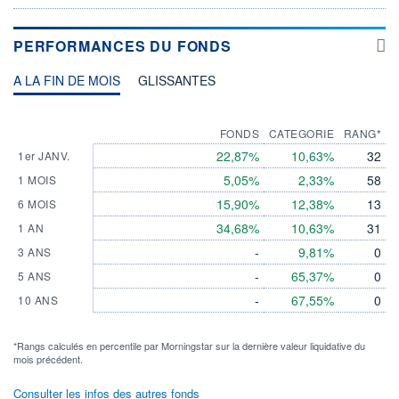
PERFORMANCES DU FONDS
A LA FIN DE MOIS
GLISSANTES
FONDS
CATEGORIE
RANG*
22,87%
10,63%
32
1er JANV.
5,05%
2,33%
58
1 MOIS
15,90%
12,38%
13
6 MOIS
34,68%
10,63%
31
1 AN
-
9,81%
0
3 ANS
-
65,37%
0
5 ANS
-
67,55%
0
10 ANS
*Rangs calculés en percentile par Morningstar sur la dernière valeur liquidative du
mois précédent.
Consulter les infos des autres fonds