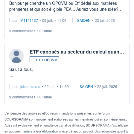
Bonjour je cherche un OPCVM ou Etf dédié aux matières
premières et qui soit éligible PEA... Auriez vous une idée?
Merci de vos conseils
par
M4141137
•
09 juil.
•
11:09
SAIQEN
•
23 juil. 2026
5
commentaires
•
0
j'aime
ETF exposés au secteur du calcul quan…
ETF ET OPCVM
Salut à tous,
Je cherche à investir sur le secteur du calcul quantique, mais
par
jeboursicote
•
22 juil.
•
14:39
SAIQEN
•
22 juil. 2026
via un ETF plutôt que des actions individuelles.
2
commentaires
•
0
j'aime
Idéalement, je voudrais qu'il soit éligible au PEA.
Pour l' ...
L'ensemble des analyses et/ou recommandations présentes sur le forum
BOURSORAMA sont uniquement élaborées par les membres qui en sont émetteurs.
Agissant exclusivement en qualité de canal de diffusion, BOURSORAMA n'a participé
en aucune manière à leur élaboration ni exercé aucun pouvoir discrétionnaire quant à