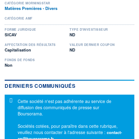
CATÉGORIE MORNINGSTAR
Matières Premières - Divers
CATÉGORIE AMF
FORME JURIDIQUE
TYPE D'INVESTISSEUR
SICAV
ND
AFFECTATION DES RÉSULTATS
VALEUR DERNIER COUPON
Capitalisation
ND
FONDS DE FONDS
Non
DERNIERS COMMUNIQUÉS
Message d'information
Cette société n'est pas adhérente au service de
diffusion des communiqués de presse sur
Boursorama.
Sociétés cotées, pour paraître dans cette rubrique,
veuillez nous contacter à l'adresse suivante :
contact-
cp@boursorama.fr