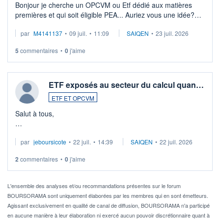
Bonjour je cherche un OPCVM ou Etf dédié aux matières
premières et qui soit éligible PEA... Auriez vous une idée?
Merci de vos conseils
par
M4141137
•
09 juil.
•
11:09
SAIQEN
•
23 juil. 2026
5
commentaires
•
0
j'aime
ETF exposés au secteur du calcul quan…
ETF ET OPCVM
Salut à tous,
Je cherche à investir sur le secteur du calcul quantique, mais
par
jeboursicote
•
22 juil.
•
14:39
SAIQEN
•
22 juil. 2026
via un ETF plutôt que des actions individuelles.
2
commentaires
•
0
j'aime
Idéalement, je voudrais qu'il soit éligible au PEA.
Pour l' ...
L'ensemble des analyses et/ou recommandations présentes sur le forum
BOURSORAMA sont uniquement élaborées par les membres qui en sont émetteurs.
Agissant exclusivement en qualité de canal de diffusion, BOURSORAMA n'a participé
en aucune manière à leur élaboration ni exercé aucun pouvoir discrétionnaire quant à