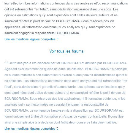
leur sélection. Les informations contenues dans ces analyses et/ou recommandations
ont été retranscrites "en l'état", sans déclaration ni garantie d'aucune sorte. Les
opinions ou estimations qui y sont exprimées sont celles de leurs auteurs et ne
sauraient refléter le point de vue de BOURSORAMA. Sous réserves des lois
applicables, ni l'information contenue, ni les analyses qui y sont exprimées ne
sauraient engager la responsabilité BOURSORAMA.
Lire les mentions légales complètes
Voir tous les forums
(1)
Cette analyse a été élaborée par MORNINGSTAR et diffusée par BOURSORAMA .
Agissant exclusivement en qualité de canal de diffusion, BOURSORAMA n'a participé
en aucune manière à son élaboration ni exercé aucun pouvoir discrétionnaire quant à
sa sélection. Les informations contenues dans cette analyse ont été retranscrites "en
l'état", sans déclaration ni garantie d'aucune sorte. Les opinions ou estimations qui y
sont exprimées sont celles de ses auteurs et ne sauraient refléter le point de vue de
BOURSORAMA. Sous réserves des lois applicables, ni l'information contenue, ni les
analyses qui y sont exprimées ne sauraient engager la responsabilité de
BOURSORAMA. Le contenu de l'analyse mis à disposition par BOURSORAMA est
fourni uniquement à titre d'information et n'a pas de valeur contractuelle. Il constitue
ainsi une simple aide à la décision dont l'utilisateur conserve l'absolue maîtrise.
Lire les mentions légales complètes