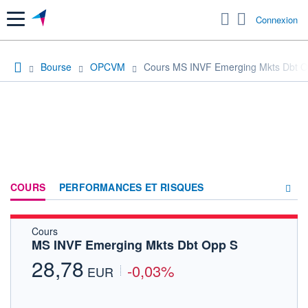
Menu
Connexion
Bourse
OPCVM
Cours MS INVF Emerging Mkts Dbt 
COURS
PERFORMANCES ET RISQUES
Cours
COMPOSITION
MS INVF Emerging Mkts Dbt Opp S
ACTUALITÉS
28,78
-0,03%
EUR
FORUM
HISTORIQUE