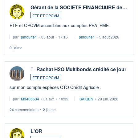
Gérant de la SOCIETE FINANCIAIRE de…
ETF ET OPCVM
ETF et OPCVM accesibles aux comptes PEA_PME
par
pmourie1
•
05 août
•
17:16
pmourie1
•
5 août 2026
0
j'aime
Rachat H2O Multibonds crédité ce jour
ETF ET OPCVM
sur mon compte espèces CTO Crédit Agricole .
par
M3406634
•
01 avr.
•
10:39
SAIQEN
•
29 juil. 2026
24
commentaires
•
2
j'aime
L'OR