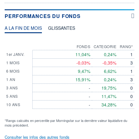
PERFORMANCES DU FONDS
A LA FIN DE MOIS
GLISSANTES
FONDS
CATEGORIE
RANG*
11,04%
0,24%
1
1er JANV.
-0,03%
-0,35%
3
1 MOIS
9,47%
6,62%
1
6 MOIS
15,91%
0,24%
3
1 AN
-
19,75%
0
3 ANS
-
11,47%
0
5 ANS
-
34,28%
0
10 ANS
*Rangs calculés en percentile par Morningstar sur la dernière valeur liquidative du
mois précédent.
Consulter les infos des autres fonds