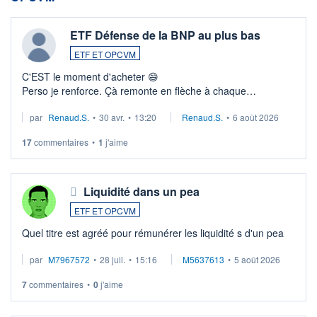
ETF Défense de la BNP au plus bas
ETF ET OPCVM
C'EST le moment d'acheter 😄​
Perso je renforce. Çà remonte en flèche à chaque
suspission d'accord dans.la guerre du moyen-orient.
par
Renaud.S.
•
30 avr.
•
13:20
Renaud.S.
•
6 août 2026
Investissement long terme tip top pour sa retraite.
LU3 ...
17
commentaires
•
1
j'aime
Liquidité dans un pea
ETF ET OPCVM
Quel titre est agréé pour rémunérer les liquidité s d'un pea
par
M7967572
•
28 juil.
•
15:16
M5637613
•
5 août 2026
7
commentaires
•
0
j'aime