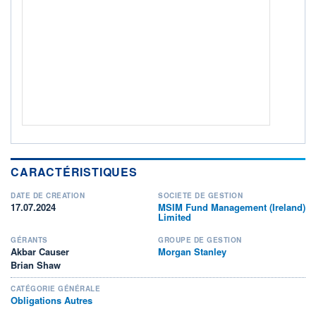
Non éligible Boursobank
ACTIF NET (EUR)
3 617M / 31.07.26
NOTATION MORNINGSTAR ⁽¹⁾
RISQUE DU FONDS (SRI)
0
/7
+ PORTEFEUILLE
+ LISTE
CARACTÉRISTIQUES
DATE DE CRÉATION
SOCIÉTÉ DE GESTION
17.07.2024
MSIM Fund Management (Ireland)
Limited
GÉRANTS
GROUPE DE GESTION
Akbar Causer
Morgan Stanley
Brian Shaw
CATÉGORIE GÉNÉRALE
Obligations Autres