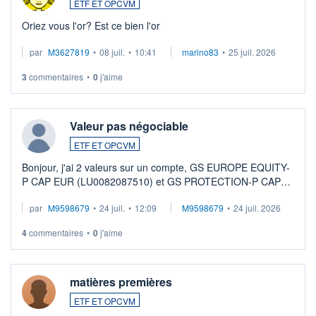
ETF ET OPCVM
Oriez vous l'or? Est ce bien l'or
par
M3627819
•
08 juil.
•
10:41
marino83
•
25 juil. 2026
3
commentaires
•
0
j'aime
Valeur pas négociable
ETF ET OPCVM
Bonjour, j'ai 2 valeurs sur un compte, GS EUROPE EQUITY-
P CAP EUR (LU0082087510) et GS PROTECTION-P CAP
EUR (LU0546913194), que je souhaite vendre. Lorsque je
par
M9598679
•
24 juil.
•
12:09
M9598679
•
24 juil. 2026
veux procéder à la vente, on me signale ...
4
commentaires
•
0
j'aime
matières premières
ETF ET OPCVM