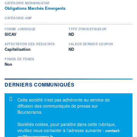
CATÉGORIE MORNINGSTAR
Obligations Marchés Emergents
CATÉGORIE AMF
FORME JURIDIQUE
TYPE D'INVESTISSEUR
SICAV
ND
AFFECTATION DES RÉSULTATS
VALEUR DERNIER COUPON
Capitalisation
ND
FONDS DE FONDS
Non
DERNIERS COMMUNIQUÉS
Message d'information
Cette société n'est pas adhérente au service de
diffusion des communiqués de presse sur
Boursorama.
Sociétés cotées, pour paraître dans cette rubrique,
veuillez nous contacter à l'adresse suivante :
contact-
cp@boursorama.fr