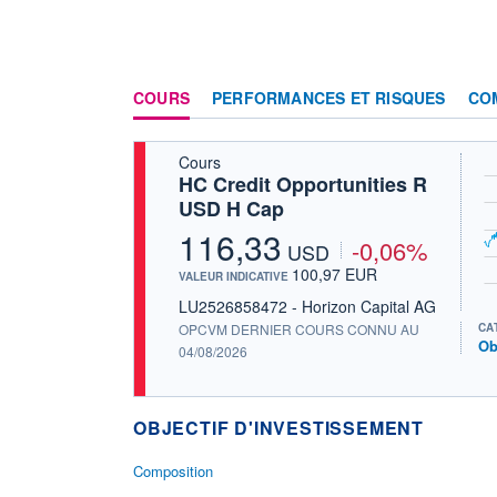
COURS
PERFORMANCES ET RISQUES
CO
Cours
HC Credit Opportunities R
USD H Cap
116,33
-0,06%
USD
100,97 EUR
VALEUR INDICATIVE
LU2526858472 - Horizon Capital AG
OPCVM DERNIER COURS CONNU AU
CA
Ob
04/08/2026
OBJECTIF D'INVESTISSEMENT
Composition