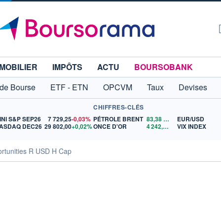
MOBILIER
IMPÔTS
ACTU
BOURSOBANK
 de Bourse
ETF - ETN
OPCVM
Taux
Devises
CHIFFRES-CLÉS
INI S&P SEP26
7 729,25
-0,03%
PÉTROLE BRENT
83,38
$US
EUR/USD
ASDAQ DEC26
29 802,00
+0,02%
ONCE D'OR
4 242,22
$US
VIX INDEX
rtunities R USD H Cap