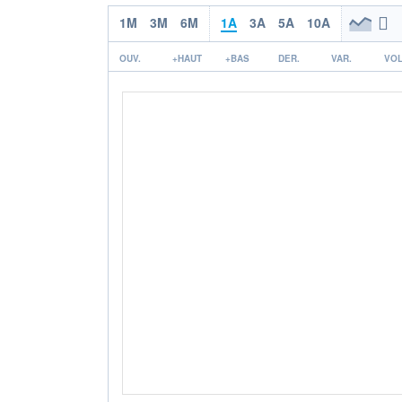
1M
3M
6M
1A
3A
5A
10A
OUV.
+HAUT
+BAS
DER.
VAR.
VOL