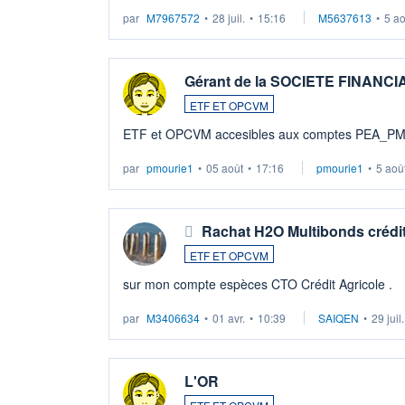
par
M7967572
•
28 juil.
•
15:16
M5637613
•
5 a
Gérant de la SOCIETE FINANC
ETF ET OPCVM
ETF et OPCVM accesibles aux comptes PEA_P
par
pmourie1
•
05 août
•
17:16
pmourie1
•
5 aoû
Rachat H2O Multibonds crédit
ETF ET OPCVM
sur mon compte espèces CTO Crédit Agricole .
par
M3406634
•
01 avr.
•
10:39
SAIQEN
•
29 juil
L'OR