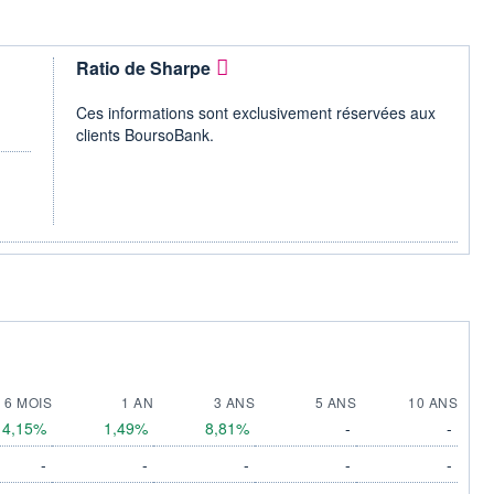
Ratio de Sharpe
Ces informations sont exclusivement réservées aux
clients BoursoBank.
6 MOIS
1 AN
3 ANS
5 ANS
10 ANS
4,15%
1,49%
8,81%
-
-
-
-
-
-
-