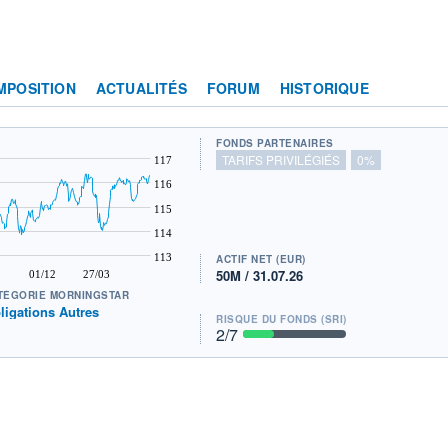
MPOSITION
ACTUALITÉS
FORUM
HISTORIQUE
FONDS PARTENAIRES
TARIFS PRIVILÉGIÉS
0%
117
116
115
114
113
ACTIF NET (EUR)
50M / 31.07.26
01/12
27/03
TÉGORIE MORNINGSTAR
ligations Autres
RISQUE DU FONDS (SRI)
2
/7