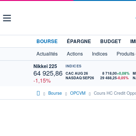
Menu
BOURSE
ÉPARGNE
BUDGET
IM
Actualités
Actions
Indices
Produits
Nikkei 225
INDICES
64 925,86
CAC AUG 26
8 718,00
+0,08%
M
NASDAQ SEP26
29 488,25
-0,05%
N
-1,15%
Bourse
OPCVM
Cours HC Credit Oppo