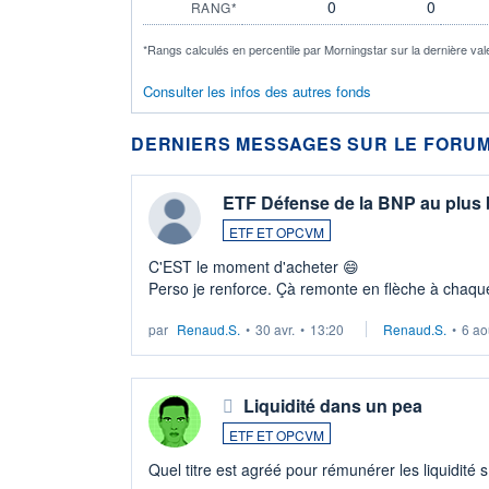
0
0
RANG*
*Rangs calculés en percentile par Morningstar sur la dernière val
Consulter les infos des autres fonds
DERNIERS MESSAGES SUR LE FORUM
ETF Défense de la BNP au plus
ETF ET OPCVM
C'EST le moment d'acheter 😄​
Perso je renforce. Çà remonte en flèche à chaque
LU3 ...
par
Renaud.S.
•
30 avr.
•
13:20
Renaud.S.
•
6 ao
Liquidité dans un pea
ETF ET OPCVM
Quel titre est agréé pour rémunérer les liquidité 