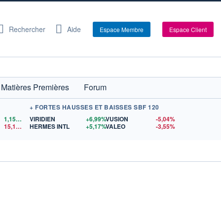
Rechercher
Aide
Espace Membre
Espace Client
Matières Premières
Forum
+ FORTES HAUSSES ET BAISSES SBF 120
1,1521
$US
VIRIDIEN
+6,99%
VUSION
-5,04%
15,15
$US
HERMES INTL
+5,17%
VALEO
-3,55%