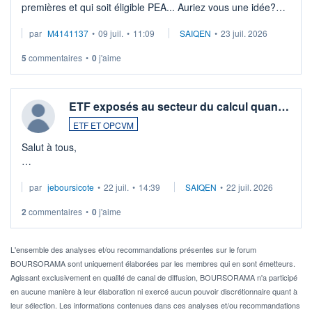
premières et qui soit éligible PEA... Auriez vous une idée?
Merci de vos conseils
par
M4141137
•
09 juil.
•
11:09
SAIQEN
•
23 juil. 2026
5
commentaires
•
0
j'aime
ETF exposés au secteur du calcul quan…
ETF ET OPCVM
Salut à tous,
Je cherche à investir sur le secteur du calcul quantique, mais
par
jeboursicote
•
22 juil.
•
14:39
SAIQEN
•
22 juil. 2026
via un ETF plutôt que des actions individuelles.
2
commentaires
•
0
j'aime
Idéalement, je voudrais qu'il soit éligible au PEA.
Pour l' ...
L'ensemble des analyses et/ou recommandations présentes sur le forum
BOURSORAMA sont uniquement élaborées par les membres qui en sont émetteurs.
Agissant exclusivement en qualité de canal de diffusion, BOURSORAMA n'a participé
en aucune manière à leur élaboration ni exercé aucun pouvoir discrétionnaire quant à
leur sélection. Les informations contenues dans ces analyses et/ou recommandations