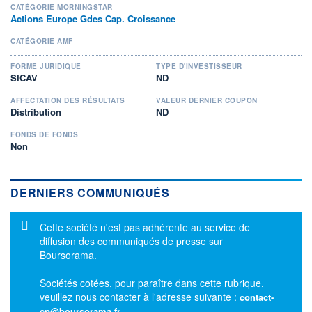
CATÉGORIE MORNINGSTAR
Actions Europe Gdes Cap. Croissance
CATÉGORIE AMF
FORME JURIDIQUE
TYPE D'INVESTISSEUR
SICAV
ND
AFFECTATION DES RÉSULTATS
VALEUR DERNIER COUPON
Distribution
ND
FONDS DE FONDS
Non
DERNIERS COMMUNIQUÉS
Message d'information
Cette société n'est pas adhérente au service de
diffusion des communiqués de presse sur
Boursorama.
Sociétés cotées, pour paraître dans cette rubrique,
veuillez nous contacter à l'adresse suivante :
contact-
cp@boursorama.fr