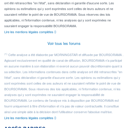
ont été retranscrites "en l'état", sans déclaration ni garantie d'aucune sorte. Les
opinions ou estimations qui y sont exprimées sont celles de leurs auteurs et ne
sauraient refléter le point de vue de BOURSORAMA. Sous réserves des lois
applicables, ni l'information contenue, ni les analyses qui y sont exprimées ne
sauraient engager la responsabilité BOURSORAMA.
Lire les mentions légales complètes
Voir tous les forums
(1)
Cette analyse a été élaborée par MORNINGSTAR et diffusée par BOURSORAMA .
Agissant exclusivement en qualité de canal de diffusion, BOURSORAMA n'a participé
en aucune manière à son élaboration ni exercé aucun pouvoir discrétionnaire quant à
sa sélection. Les informations contenues dans cette analyse ont été retranscrites "en
l'état", sans déclaration ni garantie d'aucune sorte. Les opinions ou estimations qui y
sont exprimées sont celles de ses auteurs et ne sauraient refléter le point de vue de
BOURSORAMA. Sous réserves des lois applicables, ni l'information contenue, ni les
analyses qui y sont exprimées ne sauraient engager la responsabilité de
BOURSORAMA. Le contenu de l'analyse mis à disposition par BOURSORAMA est
fourni uniquement à titre d'information et n'a pas de valeur contractuelle. Il constitue
ainsi une simple aide à la décision dont l'utilisateur conserve l'absolue maîtrise.
Lire les mentions légales complètes