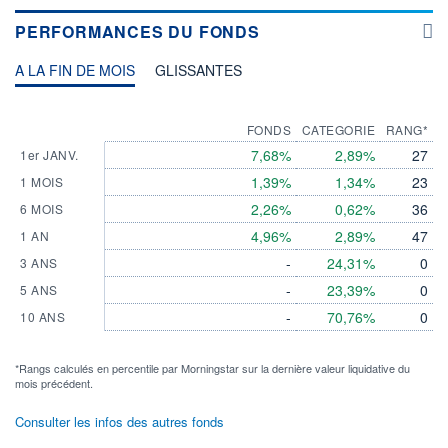
PERFORMANCES DU FONDS
A LA FIN DE MOIS
GLISSANTES
FONDS
CATEGORIE
RANG*
7,68%
2,89%
27
1er JANV.
1,39%
1,34%
23
1 MOIS
2,26%
0,62%
36
6 MOIS
4,96%
2,89%
47
1 AN
-
24,31%
0
3 ANS
-
23,39%
0
5 ANS
-
70,76%
0
10 ANS
*Rangs calculés en percentile par Morningstar sur la dernière valeur liquidative du
mois précédent.
Consulter les infos des autres fonds