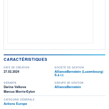
ACTIF NET (EUR)
110M / 28.02.25
NOTATION MORNINGSTAR ⁽¹⁾
RISQUE DU FONDS (SRI)
4
/7
+ PORTEFEUILLE
+ LISTE
CARACTÉRISTIQUES
DATE DE CRÉATION
SOCIÉTÉ DE GESTION
27.02.2024
AllianceBernstein (Luxembourg)
S.à r.l.
GÉRANTS
GROUPE DE GESTION
Darina Valkova
AllianceBernstein
Marcus Morris-Eyton
CATÉGORIE GÉNÉRALE
Actions Europe