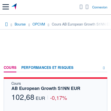
Menu
Connexion
Bourse
OPCVM
Cours AB European Growth S1NN E
COURS
PERFORMANCES ET RISQUES
Cours
COMPOSITION
AB European Growth S1NN EUR
ACTUALITÉS
102,68
-0,17%
EUR
FORUM
HISTORIQUE