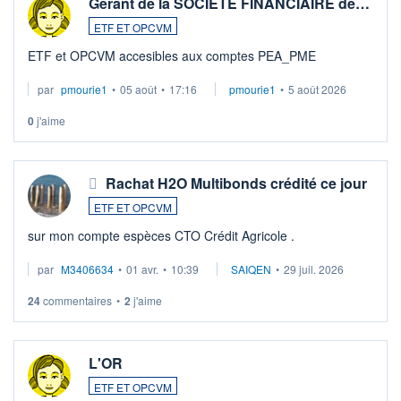
Gérant de la SOCIETE FINANCIAIRE de…
ETF ET OPCVM
ETF et OPCVM accesibles aux comptes PEA_PME
par
pmourie1
•
05 août
•
17:16
pmourie1
•
5 août 2026
0
j'aime
Rachat H2O Multibonds crédité ce jour
ETF ET OPCVM
sur mon compte espèces CTO Crédit Agricole .
par
M3406634
•
01 avr.
•
10:39
SAIQEN
•
29 juil. 2026
24
commentaires
•
2
j'aime
L'OR
ETF ET OPCVM