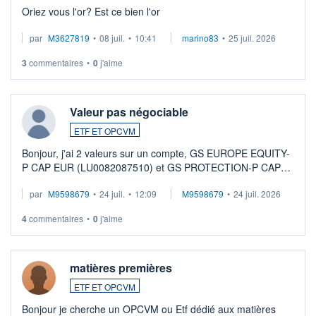
Oriez vous l'or? Est ce bien l'or
par
M3627819
•
08 juil.
•
10:41
marino83
•
25 juil. 2026
3
commentaires
•
0
j'aime
Valeur pas négociable
ETF ET OPCVM
Bonjour, j'ai 2 valeurs sur un compte, GS EUROPE EQUITY-
P CAP EUR (LU0082087510) et GS PROTECTION-P CAP
EUR (LU0546913194), que je souhaite vendre. Lorsque je
par
M9598679
•
24 juil.
•
12:09
M9598679
•
24 juil. 2026
veux procéder à la vente, on me signale ...
4
commentaires
•
0
j'aime
matières premières
ETF ET OPCVM
Bonjour je cherche un OPCVM ou Etf dédié aux matières