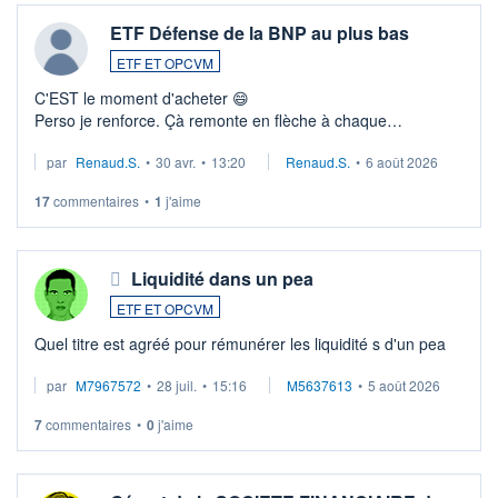
ETF Défense de la BNP au plus bas
ETF ET OPCVM
C'EST le moment d'acheter 😄​
Perso je renforce. Çà remonte en flèche à chaque
suspission d'accord dans.la guerre du moyen-orient.
par
Renaud.S.
•
30 avr.
•
13:20
Renaud.S.
•
6 août 2026
Investissement long terme tip top pour sa retraite.
LU3 ...
17
commentaires
•
1
j'aime
Liquidité dans un pea
ETF ET OPCVM
Quel titre est agréé pour rémunérer les liquidité s d'un pea
par
M7967572
•
28 juil.
•
15:16
M5637613
•
5 août 2026
7
commentaires
•
0
j'aime