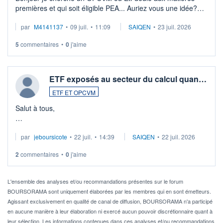
premières et qui soit éligible PEA... Auriez vous une idée?
Merci de vos conseils
par
M4141137
•
09 juil.
•
11:09
SAIQEN
•
23 juil. 2026
5
commentaires
•
0
j'aime
ETF exposés au secteur du calcul quan…
ETF ET OPCVM
Salut à tous,
Je cherche à investir sur le secteur du calcul quantique, mais
par
jeboursicote
•
22 juil.
•
14:39
SAIQEN
•
22 juil. 2026
via un ETF plutôt que des actions individuelles.
2
commentaires
•
0
j'aime
Idéalement, je voudrais qu'il soit éligible au PEA.
Pour l' ...
L'ensemble des analyses et/ou recommandations présentes sur le forum
BOURSORAMA sont uniquement élaborées par les membres qui en sont émetteurs.
Agissant exclusivement en qualité de canal de diffusion, BOURSORAMA n'a participé
en aucune manière à leur élaboration ni exercé aucun pouvoir discrétionnaire quant à
leur sélection. Les informations contenues dans ces analyses et/ou recommandations