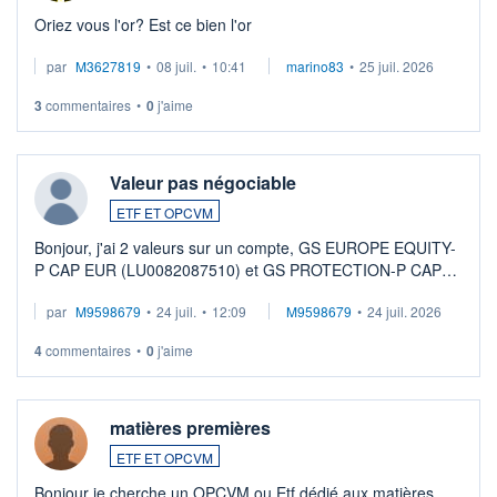
Oriez vous l'or? Est ce bien l'or
par
M3627819
•
08 juil.
•
10:41
marino83
•
25 juil. 2026
3
commentaires
•
0
j'aime
Valeur pas négociable
ETF ET OPCVM
Bonjour, j'ai 2 valeurs sur un compte, GS EUROPE EQUITY-
P CAP EUR (LU0082087510) et GS PROTECTION-P CAP
EUR (LU0546913194), que je souhaite vendre. Lorsque je
par
M9598679
•
24 juil.
•
12:09
M9598679
•
24 juil. 2026
veux procéder à la vente, on me signale ...
4
commentaires
•
0
j'aime
matières premières
ETF ET OPCVM
Bonjour je cherche un OPCVM ou Etf dédié aux matières