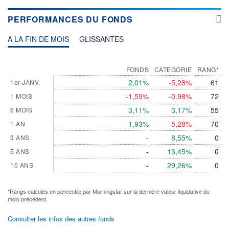
PERFORMANCES DU FONDS
A LA FIN DE MOIS
GLISSANTES
FONDS
CATEGORIE
RANG*
2,01%
-5,28%
61
1er JANV.
-1,59%
-0,98%
72
1 MOIS
3,11%
3,17%
55
6 MOIS
1,93%
-5,28%
70
1 AN
-
8,55%
0
3 ANS
-
13,45%
0
5 ANS
-
29,26%
0
10 ANS
*Rangs calculés en percentile par Morningstar sur la dernière valeur liquidative du
mois précédent.
Consulter les infos des autres fonds