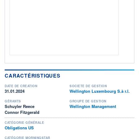
ACTIF NET (EUR)
1 263M / 31.07.26
NOTATION MORNINGSTAR ⁽¹⁾
RISQUE DU FONDS (SRI)
2
/7
+ PORTEFEUILLE
+ LISTE
CARACTÉRISTIQUES
DATE DE CRÉATION
SOCIÉTÉ DE GESTION
31.01.2024
Wellington Luxembourg S.à r.l.
GÉRANTS
GROUPE DE GESTION
Schuyler Reece
Wellington Management
Connor Fitzgerald
CATÉGORIE GÉNÉRALE
Obligations US
CATÉGORIE MORNINGSTAR