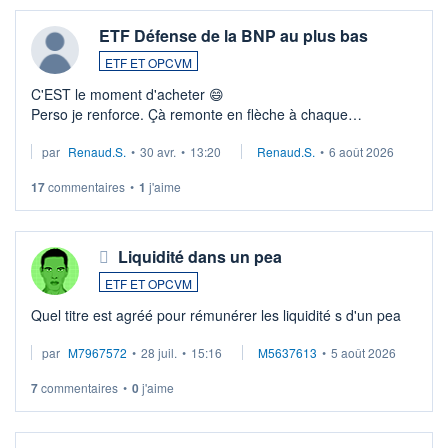
ETF Défense de la BNP au plus bas
ETF ET OPCVM
C'EST le moment d'acheter 😄​
Perso je renforce. Çà remonte en flèche à chaque
suspission d'accord dans.la guerre du moyen-orient.
par
Renaud.S.
•
30 avr.
•
13:20
Renaud.S.
•
6 août 2026
Investissement long terme tip top pour sa retraite.
LU3 ...
17
commentaires
•
1
j'aime
Liquidité dans un pea
ETF ET OPCVM
Quel titre est agréé pour rémunérer les liquidité s d'un pea
par
M7967572
•
28 juil.
•
15:16
M5637613
•
5 août 2026
7
commentaires
•
0
j'aime