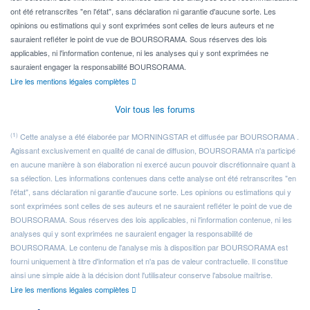
ont été retranscrites "en l'état", sans déclaration ni garantie d'aucune sorte. Les
opinions ou estimations qui y sont exprimées sont celles de leurs auteurs et ne
sauraient refléter le point de vue de BOURSORAMA. Sous réserves des lois
applicables, ni l'information contenue, ni les analyses qui y sont exprimées ne
sauraient engager la responsabilité BOURSORAMA.
Lire les mentions légales complètes
Voir tous les forums
(1)
Cette analyse a été élaborée par MORNINGSTAR et diffusée par BOURSORAMA .
Agissant exclusivement en qualité de canal de diffusion, BOURSORAMA n'a participé
en aucune manière à son élaboration ni exercé aucun pouvoir discrétionnaire quant à
sa sélection. Les informations contenues dans cette analyse ont été retranscrites "en
l'état", sans déclaration ni garantie d'aucune sorte. Les opinions ou estimations qui y
sont exprimées sont celles de ses auteurs et ne sauraient refléter le point de vue de
BOURSORAMA. Sous réserves des lois applicables, ni l'information contenue, ni les
analyses qui y sont exprimées ne sauraient engager la responsabilité de
BOURSORAMA. Le contenu de l'analyse mis à disposition par BOURSORAMA est
fourni uniquement à titre d'information et n'a pas de valeur contractuelle. Il constitue
ainsi une simple aide à la décision dont l'utilisateur conserve l'absolue maîtrise.
Lire les mentions légales complètes