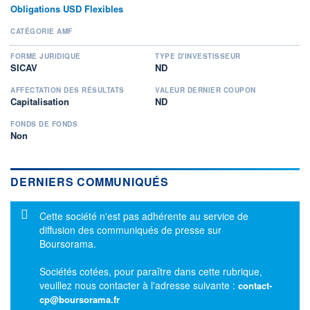
Obligations USD Flexibles
CATÉGORIE AMF
FORME JURIDIQUE
TYPE D'INVESTISSEUR
SICAV
ND
AFFECTATION DES RÉSULTATS
VALEUR DERNIER COUPON
Capitalisation
ND
FONDS DE FONDS
Non
DERNIERS COMMUNIQUÉS
Message d'information
Cette société n'est pas adhérente au service de
diffusion des communiqués de presse sur
Boursorama.
Sociétés cotées, pour paraître dans cette rubrique,
veuillez nous contacter à l'adresse suivante :
contact-
cp@boursorama.fr