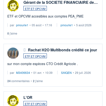
Gérant de la SOCIETE FINANCIAIRE de…
ETF ET OPCVM
ETF et OPCVM accesibles aux comptes PEA_PME
par
pmourie1
•
05 août
•
17:16
pmourie1
•
5 août 2026
0
j'aime
Rachat H2O Multibonds crédité ce jour
ETF ET OPCVM
sur mon compte espèces CTO Crédit Agricole .
par
M3406634
•
01 avr.
•
10:39
SAIQEN
•
29 juil. 2026
24
commentaires
•
2
j'aime
L'OR
ETF ET OPCVM