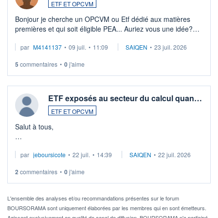
ETF ET OPCVM
Bonjour je cherche un OPCVM ou Etf dédié aux matières
premières et qui soit éligible PEA... Auriez vous une idée?
Merci de vos conseils
par
M4141137
•
09 juil.
•
11:09
SAIQEN
•
23 juil. 2026
5
commentaires
•
0
j'aime
ETF exposés au secteur du calcul quan…
ETF ET OPCVM
Salut à tous,
Je cherche à investir sur le secteur du calcul quantique, mais
par
jeboursicote
•
22 juil.
•
14:39
SAIQEN
•
22 juil. 2026
via un ETF plutôt que des actions individuelles.
2
commentaires
•
0
j'aime
Idéalement, je voudrais qu'il soit éligible au PEA.
Pour l' ...
L'ensemble des analyses et/ou recommandations présentes sur le forum
BOURSORAMA sont uniquement élaborées par les membres qui en sont émetteurs.
Agissant exclusivement en qualité de canal de diffusion, BOURSORAMA n'a participé