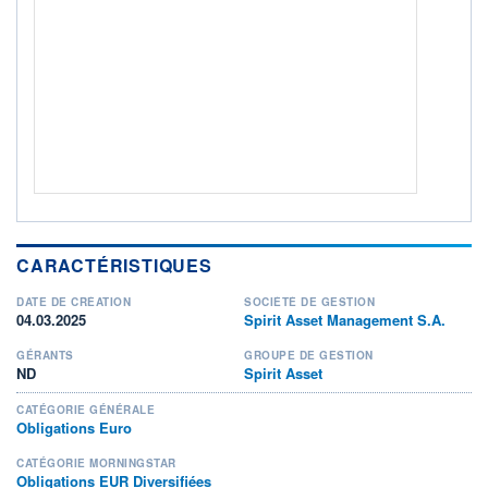
Non éligible Boursobank
ACTIF NET (EUR)
82M / 31.07.26
NOTATION MORNINGSTAR ⁽¹⁾
RISQUE DU FONDS (SRI)
3
/7
+ PORTEFEUILLE
+ LISTE
CARACTÉRISTIQUES
DATE DE CRÉATION
SOCIÉTÉ DE GESTION
04.03.2025
Spirit Asset Management S.A.
GÉRANTS
GROUPE DE GESTION
ND
Spirit Asset
CATÉGORIE GÉNÉRALE
Obligations Euro
CATÉGORIE MORNINGSTAR
Obligations EUR Diversifiées