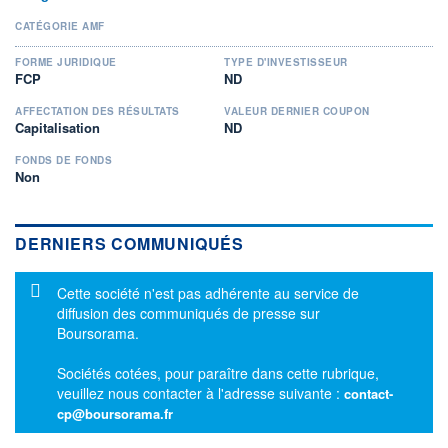
CATÉGORIE AMF
FORME JURIDIQUE
TYPE D'INVESTISSEUR
FCP
ND
AFFECTATION DES RÉSULTATS
VALEUR DERNIER COUPON
Capitalisation
ND
FONDS DE FONDS
Non
DERNIERS COMMUNIQUÉS
Message d'information
Cette société n'est pas adhérente au service de
diffusion des communiqués de presse sur
Boursorama.
Sociétés cotées, pour paraître dans cette rubrique,
veuillez nous contacter à l'adresse suivante :
contact-
cp@boursorama.fr