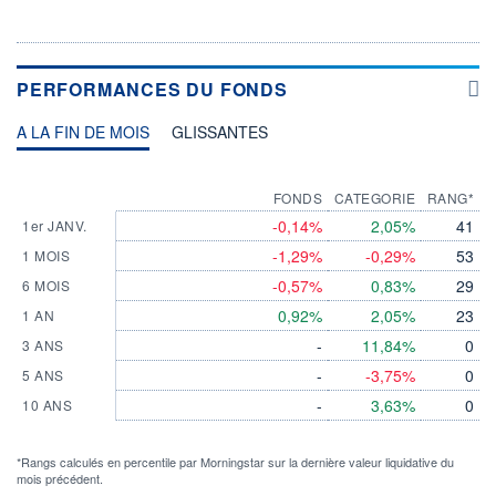
PERFORMANCES DU FONDS
A LA FIN DE MOIS
GLISSANTES
FONDS
CATEGORIE
RANG*
-0,14%
2,05%
41
1er JANV.
-1,29%
-0,29%
53
1 MOIS
-0,57%
0,83%
29
6 MOIS
0,92%
2,05%
23
1 AN
-
11,84%
0
3 ANS
-
-3,75%
0
5 ANS
-
3,63%
0
10 ANS
*Rangs calculés en percentile par Morningstar sur la dernière valeur liquidative du
mois précédent.