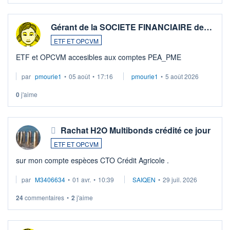
Gérant de la SOCIETE FINANCIAIRE de…
ETF ET OPCVM
ETF et OPCVM accesibles aux comptes PEA_PME
par
pmourie1
•
05 août
•
17:16
pmourie1
•
5 août 2026
0
j'aime
Rachat H2O Multibonds crédité ce jour
ETF ET OPCVM
sur mon compte espèces CTO Crédit Agricole .
par
M3406634
•
01 avr.
•
10:39
SAIQEN
•
29 juil. 2026
24
commentaires
•
2
j'aime