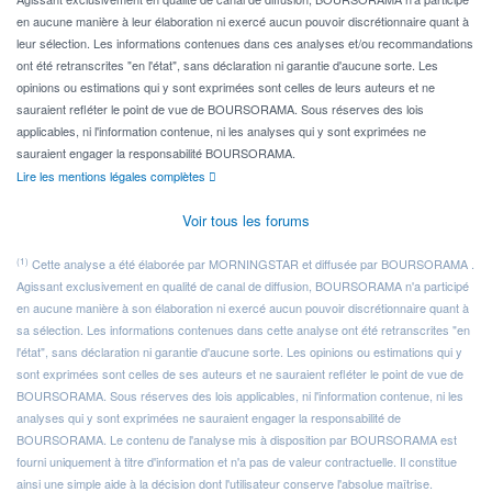
en aucune manière à leur élaboration ni exercé aucun pouvoir discrétionnaire quant à
leur sélection. Les informations contenues dans ces analyses et/ou recommandations
ont été retranscrites "en l'état", sans déclaration ni garantie d'aucune sorte. Les
opinions ou estimations qui y sont exprimées sont celles de leurs auteurs et ne
sauraient refléter le point de vue de BOURSORAMA. Sous réserves des lois
applicables, ni l'information contenue, ni les analyses qui y sont exprimées ne
sauraient engager la responsabilité BOURSORAMA.
Lire les mentions légales complètes
Voir tous les forums
(1)
Cette analyse a été élaborée par MORNINGSTAR et diffusée par BOURSORAMA .
Agissant exclusivement en qualité de canal de diffusion, BOURSORAMA n'a participé
en aucune manière à son élaboration ni exercé aucun pouvoir discrétionnaire quant à
sa sélection. Les informations contenues dans cette analyse ont été retranscrites "en
l'état", sans déclaration ni garantie d'aucune sorte. Les opinions ou estimations qui y
sont exprimées sont celles de ses auteurs et ne sauraient refléter le point de vue de
BOURSORAMA. Sous réserves des lois applicables, ni l'information contenue, ni les
analyses qui y sont exprimées ne sauraient engager la responsabilité de
BOURSORAMA. Le contenu de l'analyse mis à disposition par BOURSORAMA est
fourni uniquement à titre d'information et n'a pas de valeur contractuelle. Il constitue
ainsi une simple aide à la décision dont l'utilisateur conserve l'absolue maîtrise.