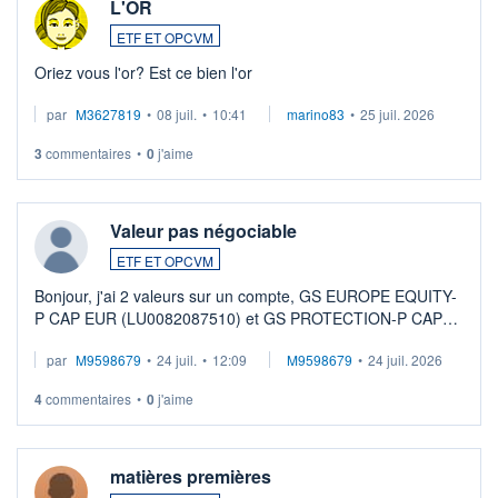
L'OR
ETF ET OPCVM
Oriez vous l'or? Est ce bien l'or
par
M3627819
•
08 juil.
•
10:41
marino83
•
25 juil. 2026
3
commentaires
•
0
j'aime
Valeur pas négociable
ETF ET OPCVM
Bonjour, j'ai 2 valeurs sur un compte, GS EUROPE EQUITY-
P CAP EUR (LU0082087510) et GS PROTECTION-P CAP
EUR (LU0546913194), que je souhaite vendre. Lorsque je
par
M9598679
•
24 juil.
•
12:09
M9598679
•
24 juil. 2026
veux procéder à la vente, on me signale ...
4
commentaires
•
0
j'aime
matières premières