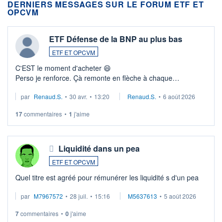
DERNIERS MESSAGES SUR LE FORUM ETF ET
OPCVM
ETF Défense de la BNP au plus bas
ETF ET OPCVM
C'EST le moment d'acheter 😄​
Perso je renforce. Çà remonte en flèche à chaque
suspission d'accord dans.la guerre du moyen-orient.
par
Renaud.S.
•
30 avr.
•
13:20
Renaud.S.
•
6 août 2026
Investissement long terme tip top pour sa retraite.
LU3 ...
17
commentaires
•
1
j'aime
Liquidité dans un pea
ETF ET OPCVM
Quel titre est agréé pour rémunérer les liquidité s d'un pea
par
M7967572
•
28 juil.
•
15:16
M5637613
•
5 août 2026
7
commentaires
•
0
j'aime