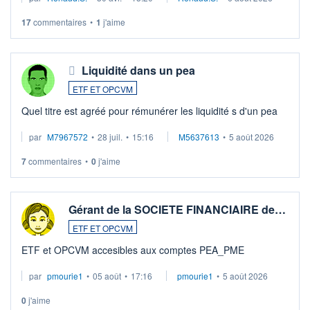
LU3 ...
17
commentaires
•
1
j'aime
Liquidité dans un pea
ETF ET OPCVM
Quel titre est agréé pour rémunérer les liquidité s d'un pea
par
M7967572
•
28 juil.
•
15:16
M5637613
•
5 août 2026
7
commentaires
•
0
j'aime
Gérant de la SOCIETE FINANCIAIRE de…
ETF ET OPCVM
ETF et OPCVM accesibles aux comptes PEA_PME
par
pmourie1
•
05 août
•
17:16
pmourie1
•
5 août 2026
0
j'aime