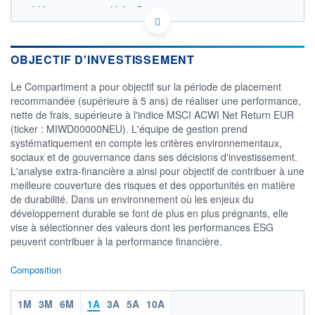
LU2595693206 - Uzès Gestion
OPCVM DERNIER COURS CONNU AU 09/04/2026
Consulter le prospectus / DIC
OBJECTIF D'INVESTISSEMENT
140
Le Compartiment a pour objectif sur la période de placement
130
recommandée (supérieure à 5 ans) de réaliser une performance,
nette de frais, supérieure à l'indice MSCI ACWI Net Return EUR
120
(ticker : MIWD00000NEU). L'équipe de gestion prend
110
systématiquement en compte les critères environnementaux,
27/10
19/01
08/04
sociaux et de gouvernance dans ses décisions d'investissement.
L'analyse extra-financière a ainsi pour objectif de contribuer à une
CATÉGORIE MORNINGSTAR
meilleure couverture des risques et des opportunités en matière
Actions Secteur Biens
de durabilité. Dans un environnement où les enjeux du
Conso. & Services
développement durable se font de plus en plus prégnants, elle
FONDS PARTENAIRES
vise à sélectionner des valeurs dont les performances ESG
TARIFS PRIVILÉGIÉS
0%
peuvent contribuer à la performance financière.
ÉLIGIBILITÉ
Composition
PEA
PEA-PME
BOURSOVIE LUX
BOURSOVIE
CTO BUSINESS
Non éligible Boursobank
1M
3M
6M
1A
3A
5A
10A