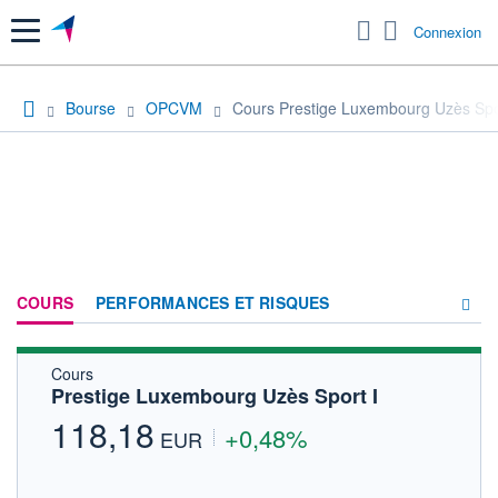
Menu
Connexion
Bourse
OPCVM
Cours Prestige Luxembourg Uzès Spo
COURS
PERFORMANCES ET RISQUES
Cours
COMPOSITION
Prestige Luxembourg Uzès Sport I
ACTUALITÉS
118,18
+0,48%
EUR
FORUM
HISTORIQUE