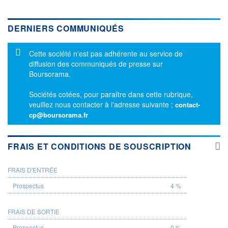
DERNIERS COMMUNIQUÉS
Message d'information
Cette société n'est pas adhérente au service de
diffusion des communiqués de presse sur
Boursorama.
Sociétés cotées, pour paraître dans cette rubrique,
veuillez nous contacter à l'adresse suivante :
contact-
cp@boursorama.fr
FRAIS ET CONDITIONS DE SOUSCRIPTION
FRAIS D'ENTRÉE
PROSPECTUS
4 %
FRAIS DE SORTIE
0 %