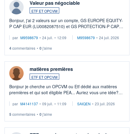
Valeur pas négociable
ETF ET OPCVM
Bonjour, j'ai 2 valeurs sur un compte, GS EUROPE EQUITY-
P CAP EUR (LU0082087510) et GS PROTECTION-P CAP
EUR (LU0546913194), que je souhaite vendre. Lorsque je
par
M9598679
•
24 juil.
•
12:09
M9598679
•
24 juil. 2026
veux procéder à la vente, on me signale ...
4
commentaires
•
0
j'aime
matières premières
ETF ET OPCVM
Bonjour je cherche un OPCVM ou Etf dédié aux matières
premières et qui soit éligible PEA... Auriez vous une idée?
Merci de vos conseils
par
M4141137
•
09 juil.
•
11:09
SAIQEN
•
23 juil. 2026
5
commentaires
•
0
j'aime