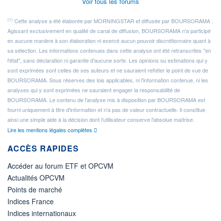
Voir tous les forums
(1)
Cette analyse a été élaborée par MORNINGSTAR et diffusée par BOURSORAMA .
Agissant exclusivement en qualité de canal de diffusion, BOURSORAMA n'a participé
en aucune manière à son élaboration ni exercé aucun pouvoir discrétionnaire quant à
sa sélection. Les informations contenues dans cette analyse ont été retranscrites "en
l'état", sans déclaration ni garantie d'aucune sorte. Les opinions ou estimations qui y
sont exprimées sont celles de ses auteurs et ne sauraient refléter le point de vue de
BOURSORAMA. Sous réserves des lois applicables, ni l'information contenue, ni les
analyses qui y sont exprimées ne sauraient engager la responsabilité de
BOURSORAMA. Le contenu de l'analyse mis à disposition par BOURSORAMA est
fourni uniquement à titre d'information et n'a pas de valeur contractuelle. Il constitue
ainsi une simple aide à la décision dont l'utilisateur conserve l'absolue maîtrise.
Lire les mentions légales complètes
ACCÈS RAPIDES
Accéder au forum ETF et OPCVM
Actualités OPCVM
Points de marché
Indices France
Indices internationaux