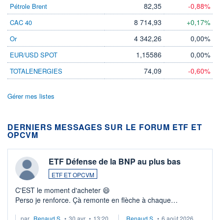
82,35
-0,88%
Pétrole Brent
8 714,93
+0,17%
CAC 40
4 342,26
0,00%
Or
1,15586
0,00%
EUR/USD SPOT
74,09
-0,60%
TOTALENERGIES
Gérer mes listes
DERNIERS MESSAGES SUR LE FORUM ETF ET
OPCVM
ETF Défense de la BNP au plus bas
ETF ET OPCVM
C'EST le moment d'acheter 😄​
Perso je renforce. Çà remonte en flèche à chaque
suspission d'accord dans.la guerre du moyen-orient.
par
Renaud.S.
•
30 avr.
•
13:20
Renaud.S.
•
6 août 2026
Investissement long terme tip top pour sa retraite.