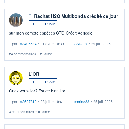
Rachat H2O Multibonds crédité ce jour
ETF ET OPCVM
sur mon compte espèces CTO Crédit Agricole .
par
M3406634
•
01 avr.
•
10:39
SAIQEN
•
29 juil. 2026
24
commentaires
•
2
j'aime
L'OR
ETF ET OPCVM
Oriez vous l'or? Est ce bien l'or
par
M3627819
•
08 juil.
•
10:41
marino83
•
25 juil. 2026
3
commentaires
•
0
j'aime