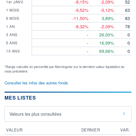
-8,15%
-2,09%
52
1er JANV.
-9,52%
-0,12%
63
1 MOIS
-11,50%
3,89%
83
6 MOIS
-8,32%
-2,09%
78
1 AN
-
26,00%
0
3 ANS
-
16,99%
0
5 ANS
-
69,66%
0
10 ANS
*Rangs calculés en percentile par Morningstar sur la dernière valeur liquidative du
mois précédent.
Consulter les infos des autres fonds
MES LISTES
Valeurs les plus consultées
VALEUR
DERNIER
VAR.