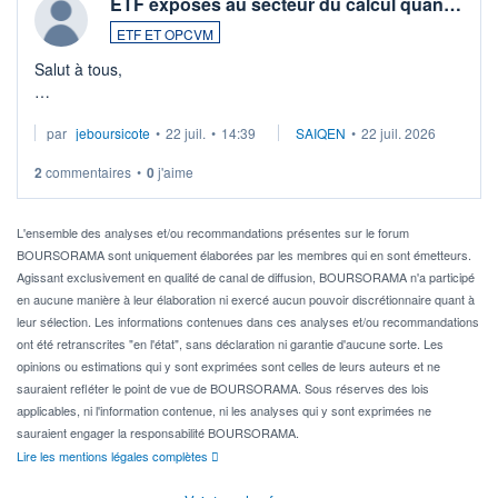
ETF exposés au secteur du calcul quan…
ETF ET OPCVM
Salut à tous,
Je cherche à investir sur le secteur du calcul quantique, mais
par
jeboursicote
•
22 juil.
•
14:39
SAIQEN
•
22 juil. 2026
via un ETF plutôt que des actions individuelles.
2
commentaires
•
0
j'aime
Idéalement, je voudrais qu'il soit éligible au PEA.
Pour l' ...
L'ensemble des analyses et/ou recommandations présentes sur le forum
BOURSORAMA sont uniquement élaborées par les membres qui en sont émetteurs.
Agissant exclusivement en qualité de canal de diffusion, BOURSORAMA n'a participé
en aucune manière à leur élaboration ni exercé aucun pouvoir discrétionnaire quant à
leur sélection. Les informations contenues dans ces analyses et/ou recommandations
ont été retranscrites "en l'état", sans déclaration ni garantie d'aucune sorte. Les
opinions ou estimations qui y sont exprimées sont celles de leurs auteurs et ne
sauraient refléter le point de vue de BOURSORAMA. Sous réserves des lois
applicables, ni l'information contenue, ni les analyses qui y sont exprimées ne
sauraient engager la responsabilité BOURSORAMA.
Lire les mentions légales complètes