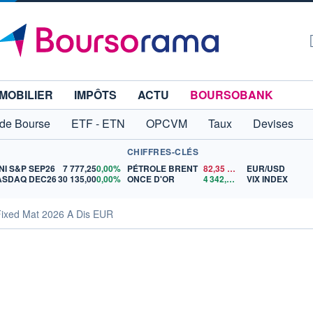
MOBILIER
IMPÔTS
ACTU
BOURSOBANK
 de Bourse
ETF - ETN
OPCVM
Taux
Devises
CHIFFRES-CLÉS
NI S&P SEP26
7 777,25
0,00%
PÉTROLE BRENT
82,35
$US
EUR/USD
ASDAQ DEC26
30 135,00
0,00%
ONCE D'OR
4 342,26
$US
VIX INDEX
ixed Mat 2026 A Dis EUR