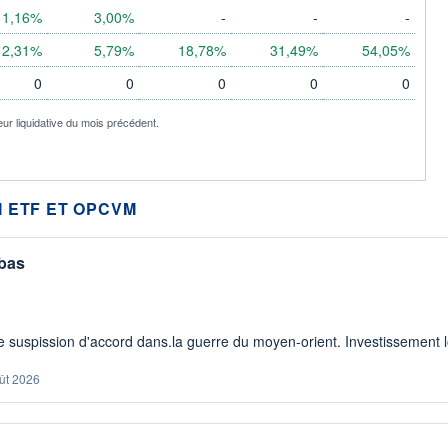
1,16%
3,00%
-
-
-
2,31%
5,79%
18,78%
31,49%
54,05%
0
0
0
0
0
eur liquidative du mois précédent.
 ETF ET OPCVM
 bas
 suspission d'accord dans.la guerre du moyen-orient. Investissement lo
ût 2026