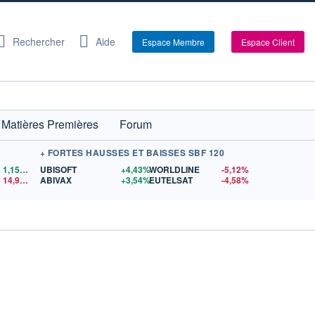
Rechercher
Aide
Espace Membre
Espace Client
Matières Premières
Forum
+ FORTES HAUSSES ET BAISSES SBF 120
1,1559
$US
UBISOFT
+4,43%
WORLDLINE
-5,12%
14,90
$US
ABIVAX
+3,54%
EUTELSAT
-4,58%