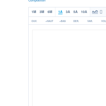
Composition
1M
3M
6M
1A
3A
5A
10A
OUV.
+HAUT
+BAS
DER.
VAR.
VOL