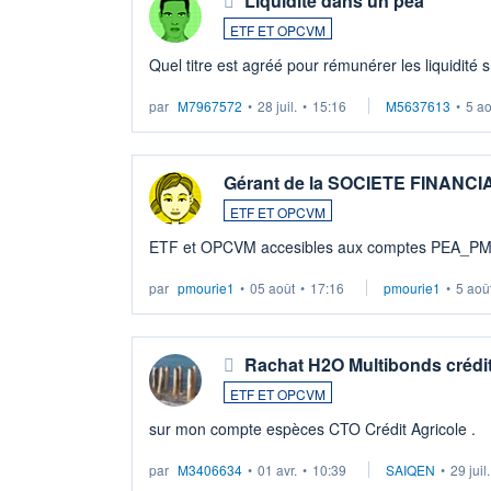
Liquidité dans un pea
ETF ET OPCVM
Quel titre est agréé pour rémunérer les liquidité 
par
M7967572
•
28 juil.
•
15:16
M5637613
•
5 a
Gérant de la SOCIETE FINANC
ETF ET OPCVM
ETF et OPCVM accesibles aux comptes PEA_P
par
pmourie1
•
05 août
•
17:16
pmourie1
•
5 aoû
Rachat H2O Multibonds crédit
ETF ET OPCVM
sur mon compte espèces CTO Crédit Agricole .
par
M3406634
•
01 avr.
•
10:39
SAIQEN
•
29 juil