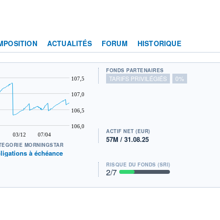
MPOSITION
ACTUALITÉS
FORUM
HISTORIQUE
FONDS PARTENAIRES
TARIFS PRIVILÉGIÉS
0%
107,5
107,0
106,5
106,0
ACTIF NET (EUR)
03/12
07/04
57M / 31.08.25
TÉGORIE MORNINGSTAR
ligations à échéance
RISQUE DU FONDS (SRI)
2
/7