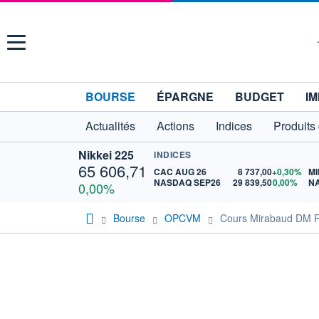
Menu
BOURSE
ÉPARGNE
BUDGET
IM
Actualités
Actions
Indices
Produits
Nikkei 225
INDICES
65 606,71
CAC AUG 26
8 737,00
+0,30%
MI
NASDAQ SEP26
29 839,50
0,00%
N
0,00%
Bourse
OPCVM
Cours Mirabaud DM F