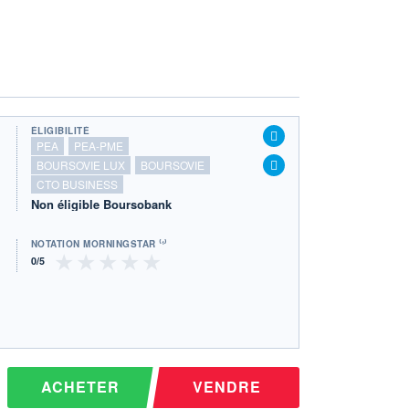
ÉLIGIBILITÉ
PEA
PEA-PME
BOURSOVIE LUX
BOURSOVIE
CTO BUSINESS
Non éligible Boursobank
NOTATION MORNINGSTAR ⁽¹⁾
ACHETER
VENDRE