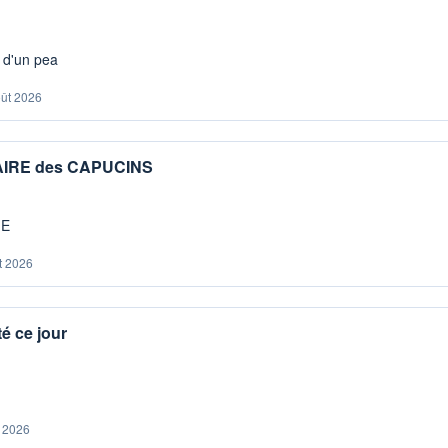
s d'un pea
oût 2026
IAIRE des CAPUCINS
ME
t 2026
é ce jour
. 2026