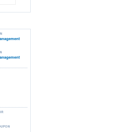
ON
Management
N
Management
UR
OUPON