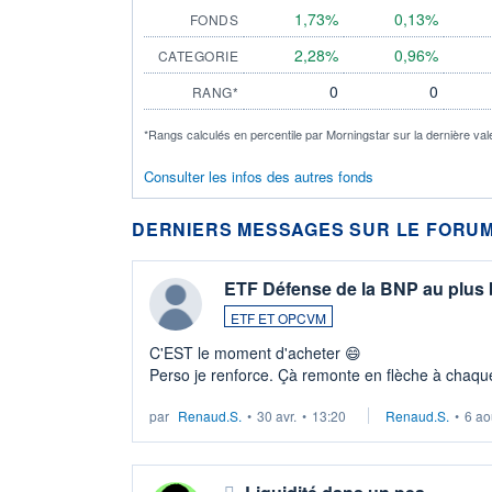
1,73%
0,13%
FONDS
2,28%
0,96%
CATEGORIE
0
0
RANG*
*Rangs calculés en percentile par Morningstar sur la dernière val
Consulter les infos des autres fonds
DERNIERS MESSAGES SUR LE FORUM
ETF Défense de la BNP au plus
ETF ET OPCVM
C'EST le moment d'acheter 😄​
Perso je renforce. Çà remonte en flèche à chaque
LU3 ...
par
Renaud.S.
•
30 avr.
•
13:20
Renaud.S.
•
6 ao