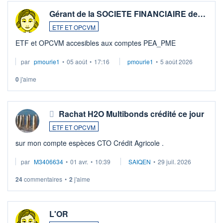
Gérant de la SOCIETE FINANCIAIRE de…
ETF ET OPCVM
ETF et OPCVM accesibles aux comptes PEA_PME
par
pmourie1
•
05 août
•
17:16
pmourie1
•
5 août 2026
0
j'aime
Rachat H2O Multibonds crédité ce jour
ETF ET OPCVM
sur mon compte espèces CTO Crédit Agricole .
par
M3406634
•
01 avr.
•
10:39
SAIQEN
•
29 juil. 2026
24
commentaires
•
2
j'aime
L'OR