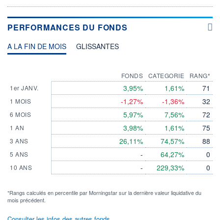
PERFORMANCES DU FONDS
A LA FIN DE MOIS
GLISSANTES
FONDS
CATEGORIE
RANG*
3,95%
1,61%
71
1er JANV.
-1,27%
-1,36%
32
1 MOIS
5,97%
7,56%
72
6 MOIS
3,98%
1,61%
75
1 AN
26,11%
74,57%
88
3 ANS
-
64,27%
0
5 ANS
-
229,33%
0
10 ANS
*Rangs calculés en percentile par Morningstar sur la dernière valeur liquidative du
mois précédent.
Consulter les infos des autres fonds