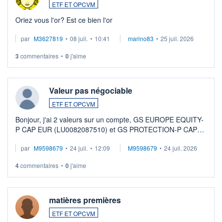
ETF ET OPCVM
Oriez vous l'or? Est ce bien l'or
par
M3627819
•
08 juil.
•
10:41
marino83
•
25 juil. 2026
3
commentaires
•
0
j'aime
Valeur pas négociable
ETF ET OPCVM
Bonjour, j'ai 2 valeurs sur un compte, GS EUROPE EQUITY-
P CAP EUR (LU0082087510) et GS PROTECTION-P CAP
EUR (LU0546913194), que je souhaite vendre. Lorsque je
par
M9598679
•
24 juil.
•
12:09
M9598679
•
24 juil. 2026
veux procéder à la vente, on me signale ...
4
commentaires
•
0
j'aime
matières premières
ETF ET OPCVM