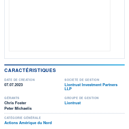
ACTIF NET (EUR)
7K / 31.07.26
NOTATION MORNINGSTAR ⁽¹⁾
RISQUE DU FONDS (SRI)
4
/7
+ PORTEFEUILLE
+ LISTE
CARACTÉRISTIQUES
DATE DE CRÉATION
SOCIÉTÉ DE GESTION
07.07.2023
Liontrust Investment Partners
LLP
GÉRANTS
GROUPE DE GESTION
Chris Foster
Liontrust
Peter Michaelis
CATÉGORIE GÉNÉRALE
Actions Amérique du Nord