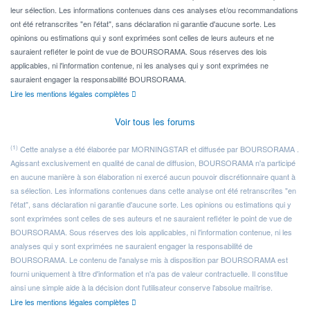
leur sélection. Les informations contenues dans ces analyses et/ou recommandations
ont été retranscrites "en l'état", sans déclaration ni garantie d'aucune sorte. Les
opinions ou estimations qui y sont exprimées sont celles de leurs auteurs et ne
sauraient refléter le point de vue de BOURSORAMA. Sous réserves des lois
applicables, ni l'information contenue, ni les analyses qui y sont exprimées ne
sauraient engager la responsabilité BOURSORAMA.
Lire les mentions légales complètes
Voir tous les forums
(1)
Cette analyse a été élaborée par MORNINGSTAR et diffusée par BOURSORAMA .
Agissant exclusivement en qualité de canal de diffusion, BOURSORAMA n'a participé
en aucune manière à son élaboration ni exercé aucun pouvoir discrétionnaire quant à
sa sélection. Les informations contenues dans cette analyse ont été retranscrites "en
l'état", sans déclaration ni garantie d'aucune sorte. Les opinions ou estimations qui y
sont exprimées sont celles de ses auteurs et ne sauraient refléter le point de vue de
BOURSORAMA. Sous réserves des lois applicables, ni l'information contenue, ni les
analyses qui y sont exprimées ne sauraient engager la responsabilité de
BOURSORAMA. Le contenu de l'analyse mis à disposition par BOURSORAMA est
fourni uniquement à titre d'information et n'a pas de valeur contractuelle. Il constitue
ainsi une simple aide à la décision dont l'utilisateur conserve l'absolue maîtrise.
Lire les mentions légales complètes