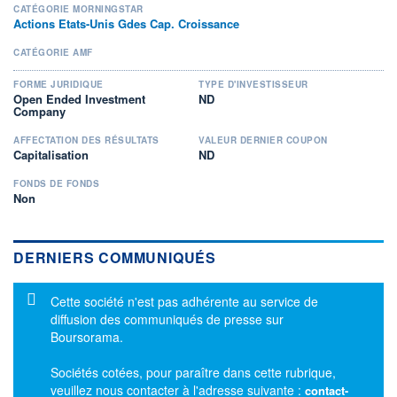
CATÉGORIE MORNINGSTAR
Actions Etats-Unis Gdes Cap. Croissance
CATÉGORIE AMF
FORME JURIDIQUE
TYPE D'INVESTISSEUR
Open Ended Investment
ND
Company
AFFECTATION DES RÉSULTATS
VALEUR DERNIER COUPON
Capitalisation
ND
FONDS DE FONDS
Non
DERNIERS COMMUNIQUÉS
Message d'information
Cette société n'est pas adhérente au service de
diffusion des communiqués de presse sur
Boursorama.
Sociétés cotées, pour paraître dans cette rubrique,
veuillez nous contacter à l'adresse suivante :
contact-