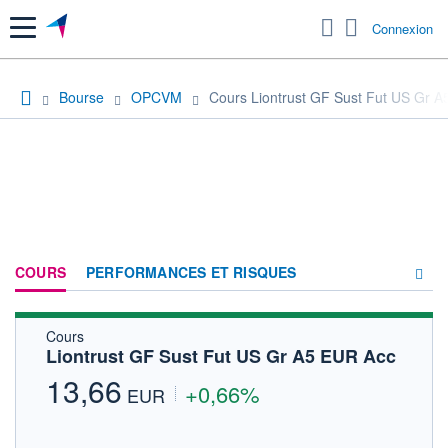
Menu
Connexion
Bourse
OPCVM
Cours Liontrust GF Sust Fut US Gr 
COURS
PERFORMANCES ET RISQUES
Cours
COMPOSITION
Liontrust GF Sust Fut US Gr A5 EUR Acc
ACTUALITÉS
13,66
+0,66%
EUR
FORUM
HISTORIQUE