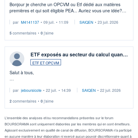
Bonjour je cherche un OPCVM ou Etf dédié aux matières
premières et qui soit éligible PEA... Auriez vous une idée?
Merci de vos conseils
par
M4141137
•
09 juil.
•
11:09
SAIQEN
•
23 juil. 2026
5
commentaires
•
0
j'aime
ETF exposés au secteur du calcul quan…
ETF ET OPCVM
Salut à tous,
Je cherche à investir sur le secteur du calcul quantique, mais
par
jeboursicote
•
22 juil.
•
14:39
SAIQEN
•
22 juil. 2026
via un ETF plutôt que des actions individuelles.
2
commentaires
•
0
j'aime
Idéalement, je voudrais qu'il soit éligible au PEA.
Pour l' ...
L'ensemble des analyses et/ou recommandations présentes sur le forum
BOURSORAMA sont uniquement élaborées par les membres qui en sont émetteurs.
Agissant exclusivement en qualité de canal de diffusion, BOURSORAMA n'a participé
en aucune manière à leur élaboration ni exercé aucun pouvoir discrétionnaire quant à