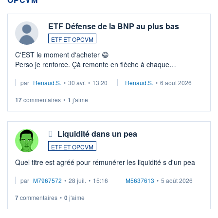
ETF Défense de la BNP au plus bas
ETF ET OPCVM
C'EST le moment d'acheter 😄​
Perso je renforce. Çà remonte en flèche à chaque
suspission d'accord dans.la guerre du moyen-orient.
par
Renaud.S.
•
30 avr.
•
13:20
Renaud.S.
•
6 août 2026
Investissement long terme tip top pour sa retraite.
LU3 ...
17
commentaires
•
1
j'aime
Liquidité dans un pea
ETF ET OPCVM
Quel titre est agréé pour rémunérer les liquidité s d'un pea
par
M7967572
•
28 juil.
•
15:16
M5637613
•
5 août 2026
7
commentaires
•
0
j'aime