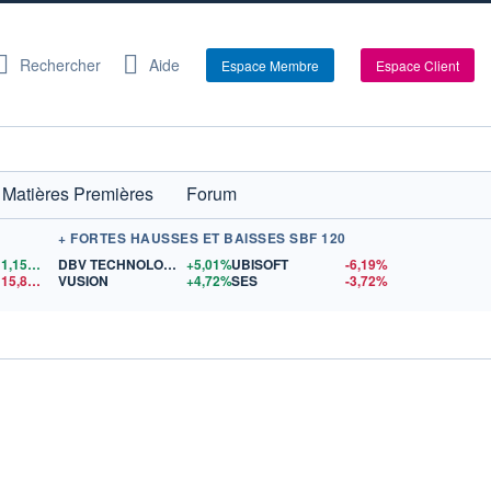
Rechercher
Aide
Espace Membre
Espace Client
Matières Premières
Forum
+ FORTES HAUSSES ET BAISSES SBF 120
1,1556
$US
DBV TECHNOLOGIES
+5,01%
UBISOFT
-6,19%
15,81
$US
VUSION
+4,72%
SES
-3,72%