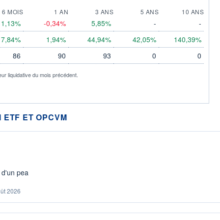
6 MOIS
1 AN
3 ANS
5 ANS
10 ANS
1,13%
-0,34%
5,85%
-
-
7,84%
1,94%
44,94%
42,05%
140,39%
86
90
93
0
0
eur liquidative du mois précédent.
 ETF ET OPCVM
s d'un pea
oût 2026