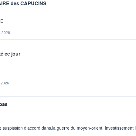
IAIRE des CAPUCINS
ME
t 2026
é ce jour
. 2026
 bas
 suspission d'accord dans.la guerre du moyen-orient. Investissement lo