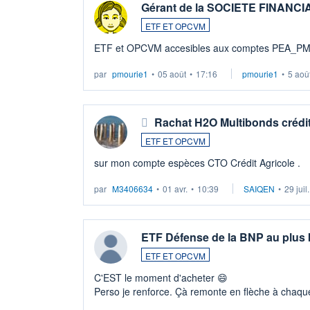
Gérant de la SOCIETE FINANC
ETF ET OPCVM
ETF et OPCVM accesibles aux comptes PEA_P
par
pmourie1
•
05 août
•
17:16
pmourie1
•
5 aoû
Rachat H2O Multibonds crédit
ETF ET OPCVM
sur mon compte espèces CTO Crédit Agricole .
par
M3406634
•
01 avr.
•
10:39
SAIQEN
•
29 juil
ETF Défense de la BNP au plus
ETF ET OPCVM
C'EST le moment d'acheter 😄​
Perso je renforce. Çà remonte en flèche à chaque
LU3 ...