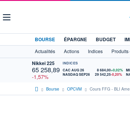
Menu
BOURSE
ÉPARGNE
BUDGET
IM
Actualités
Actions
Indices
Produits
Nikkei 225
INDICES
65 258,89
CAC AUG 26
8 684,00
+0,02%
MI
NASDAQ SEP26
29 542,25
-0,20%
N
-1,57%
Bourse
OPCVM
Cours FFG - BLI Amer