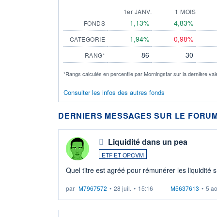
1er JANV.
1 MOIS
1,13%
4,83%
FONDS
1,94%
-0,98%
CATEGORIE
86
30
RANG*
*Rangs calculés en percentile par Morningstar sur la dernière val
Consulter les infos des autres fonds
DERNIERS MESSAGES SUR LE FORUM
Liquidité dans un pea
ETF ET OPCVM
Quel titre est agréé pour rémunérer les liquidité 
par
M7967572
•
28 juil.
•
15:16
M5637613
•
5 a