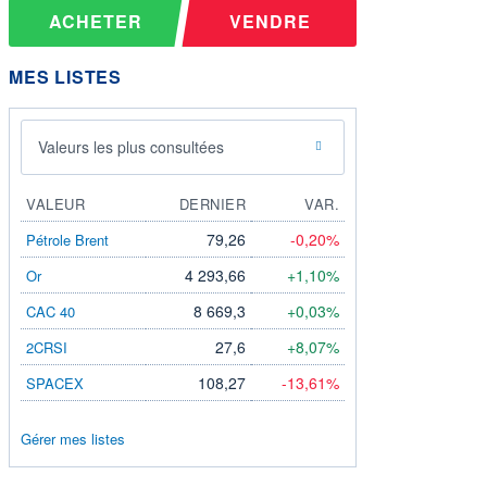
ACHETER
VENDRE
MES LISTES
Valeurs les plus consultées
VALEUR
DERNIER
VAR.
79,26
-0,20%
Pétrole Brent
4 293,66
+1,10%
Or
8 669,3
+0,03%
CAC 40
27,6
+8,07%
2CRSI
108,27
-13,61%
SPACEX
Gérer mes listes