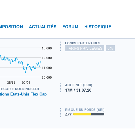
MPOSITION
ACTUALITÉS
FORUM
HISTORIQUE
FONDS PARTENAIRES
TARIFS PRIVILÉGIÉS
0%
13 000
12 000
11 000
10 000
28/11
02/04
ACTIF NET (EUR)
TÉGORIE MORNINGSTAR
17M / 31.07.26
tions Etats-Unis Flex Cap
RISQUE DU FONDS (SRI)
4
/7