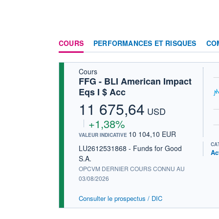
COURS
PERFORMANCES ET RISQUES
CO
Cours
FFG - BLI American Impact
Eqs I $ Acc
11 675,64
USD
+1,38%
10 104,10 EUR
VALEUR INDICATIVE
CA
LU2612531868 - Funds for Good
Ac
S.A.
OPCVM DERNIER COURS CONNU AU
03/08/2026
Consulter le prospectus / DIC