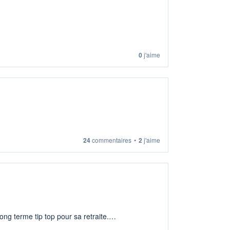
0
j'aime
24
commentaires
•
2
j'aime
ng terme tip top pour sa retraite.