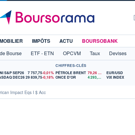
MOBILIER
IMPÔTS
ACTU
BOURSOBANK
 de Bourse
ETF - ETN
OPCVM
Taux
Devises
CHIFFRES-CLÉS
NI S&P SEP26
7 757,75
-0,01%
PÉTROLE BRENT
79,26
$US
EUR/USD
ASDAQ DEC26
29 839,75
-0,18%
ONCE D'OR
4 293,66
$US
VIX INDEX
ican Impact Eqs I $ Acc