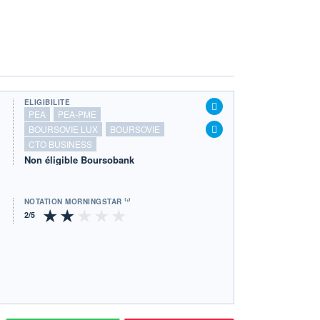
ÉLIGIBILITÉ
PEA
PEA-PME
BOURSOVIE LUX
BOURSOVIE
CTO BUSINESS
Non éligible Boursobank
NOTATION MORNINGSTAR ⁽¹⁾