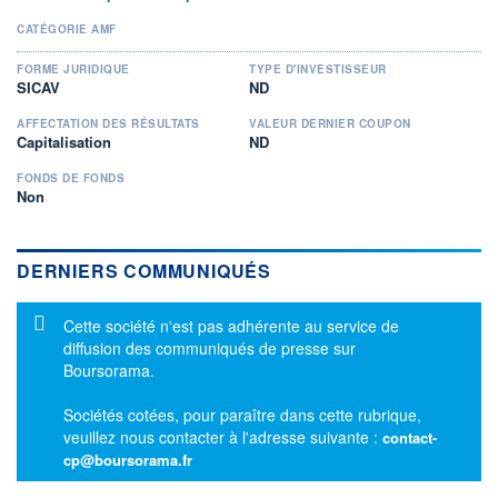
CATÉGORIE AMF
FORME JURIDIQUE
TYPE D'INVESTISSEUR
SICAV
ND
AFFECTATION DES RÉSULTATS
VALEUR DERNIER COUPON
Capitalisation
ND
FONDS DE FONDS
Non
DERNIERS COMMUNIQUÉS
Message d'information
Cette société n'est pas adhérente au service de
diffusion des communiqués de presse sur
Boursorama.
Sociétés cotées, pour paraître dans cette rubrique,
veuillez nous contacter à l'adresse suivante :
contact-
cp@boursorama.fr