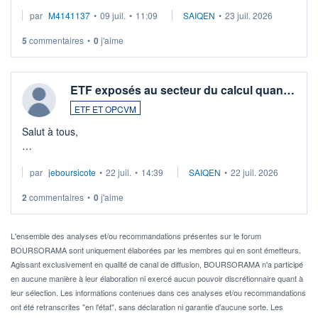
Merci de vos conseils
par
M4141137
•
09 juil.
•
11:09
SAIQEN
•
23 juil. 2026
5
commentaires
•
0
j'aime
ETF exposés au secteur du calcul quan…
ETF ET OPCVM
Salut à tous,
Je cherche à investir sur le secteur du calcul quantique, mais
par
jeboursicote
•
22 juil.
•
14:39
SAIQEN
•
22 juil. 2026
via un ETF plutôt que des actions individuelles.
2
commentaires
•
0
j'aime
Idéalement, je voudrais qu'il soit éligible au PEA.
Pour l' ...
L'ensemble des analyses et/ou recommandations présentes sur le forum
BOURSORAMA sont uniquement élaborées par les membres qui en sont émetteurs.
Agissant exclusivement en qualité de canal de diffusion, BOURSORAMA n'a participé
en aucune manière à leur élaboration ni exercé aucun pouvoir discrétionnaire quant à
leur sélection. Les informations contenues dans ces analyses et/ou recommandations
ont été retranscrites "en l'état", sans déclaration ni garantie d'aucune sorte. Les