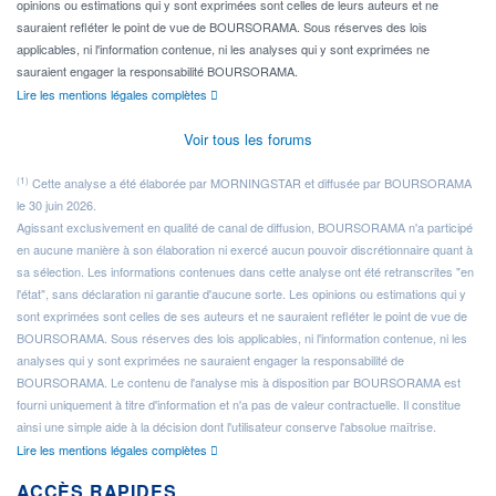
opinions ou estimations qui y sont exprimées sont celles de leurs auteurs et ne
sauraient refléter le point de vue de BOURSORAMA. Sous réserves des lois
applicables, ni l'information contenue, ni les analyses qui y sont exprimées ne
sauraient engager la responsabilité BOURSORAMA.
Lire les mentions légales complètes
Voir tous les forums
(1)
Cette analyse a été élaborée par MORNINGSTAR et diffusée par BOURSORAMA
le 30 juin 2026.
Agissant exclusivement en qualité de canal de diffusion, BOURSORAMA n'a participé
en aucune manière à son élaboration ni exercé aucun pouvoir discrétionnaire quant à
sa sélection. Les informations contenues dans cette analyse ont été retranscrites "en
l'état", sans déclaration ni garantie d'aucune sorte. Les opinions ou estimations qui y
sont exprimées sont celles de ses auteurs et ne sauraient refléter le point de vue de
BOURSORAMA. Sous réserves des lois applicables, ni l'information contenue, ni les
analyses qui y sont exprimées ne sauraient engager la responsabilité de
BOURSORAMA. Le contenu de l'analyse mis à disposition par BOURSORAMA est
fourni uniquement à titre d'information et n'a pas de valeur contractuelle. Il constitue
ainsi une simple aide à la décision dont l'utilisateur conserve l'absolue maîtrise.
Lire les mentions légales complètes
ACCÈS RAPIDES