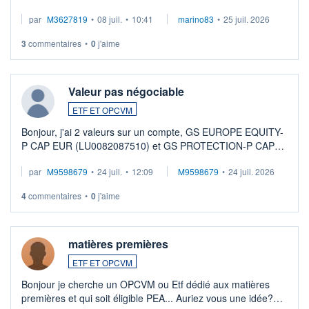
par
M3627819
•
08 juil.
•
10:41
marino83
•
25 juil. 2026
3
commentaires
•
0
j'aime
Valeur pas négociable
ETF ET OPCVM
Bonjour, j'ai 2 valeurs sur un compte, GS EUROPE EQUITY-
P CAP EUR (LU0082087510) et GS PROTECTION-P CAP
EUR (LU0546913194), que je souhaite vendre. Lorsque je
par
M9598679
•
24 juil.
•
12:09
M9598679
•
24 juil. 2026
veux procéder à la vente, on me signale ...
4
commentaires
•
0
j'aime
matières premières
ETF ET OPCVM
Bonjour je cherche un OPCVM ou Etf dédié aux matières
premières et qui soit éligible PEA... Auriez vous une idée?