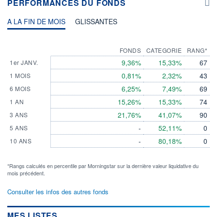
PERFORMANCES DU FONDS
A LA FIN DE MOIS
GLISSANTES
FONDS
CATEGORIE
RANG*
9,36%
15,33%
67
1er JANV.
0,81%
2,32%
43
1 MOIS
6,25%
7,49%
69
6 MOIS
15,26%
15,33%
74
1 AN
21,76%
41,07%
90
3 ANS
-
52,11%
0
5 ANS
-
80,18%
0
10 ANS
*Rangs calculés en percentile par Morningstar sur la dernière valeur liquidative du
mois précédent.
Consulter les infos des autres fonds
MES LISTES