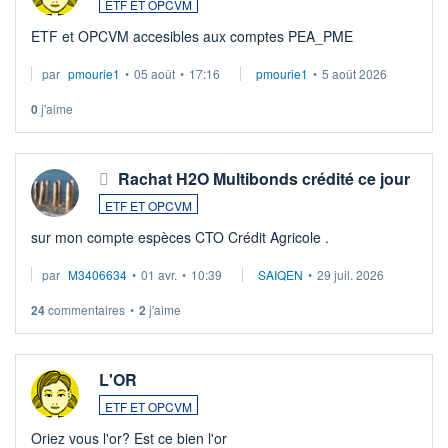
ETF ET OPCVM
ETF et OPCVM accesibles aux comptes PEA_PME
par
pmourie1
•
05 août
•
17:16
pmourie1
•
5 août 2026
0
j'aime
Rachat H2O Multibonds crédité ce jour
ETF ET OPCVM
sur mon compte espèces CTO Crédit Agricole .
par
M3406634
•
01 avr.
•
10:39
SAIQEN
•
29 juil. 2026
24
commentaires
•
2
j'aime
L'OR
ETF ET OPCVM
Oriez vous l'or? Est ce bien l'or