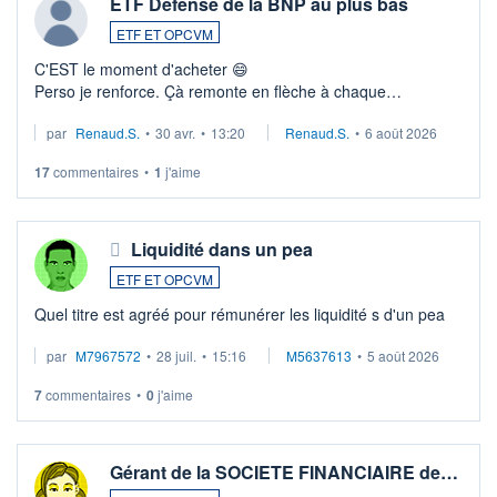
ETF Défense de la BNP au plus bas
ETF ET OPCVM
C'EST le moment d'acheter 😄​
Perso je renforce. Çà remonte en flèche à chaque
suspission d'accord dans.la guerre du moyen-orient.
par
Renaud.S.
•
30 avr.
•
13:20
Renaud.S.
•
6 août 2026
Investissement long terme tip top pour sa retraite.
LU3 ...
17
commentaires
•
1
j'aime
Liquidité dans un pea
ETF ET OPCVM
Quel titre est agréé pour rémunérer les liquidité s d'un pea
par
M7967572
•
28 juil.
•
15:16
M5637613
•
5 août 2026
7
commentaires
•
0
j'aime
Gérant de la SOCIETE FINANCIAIRE de…