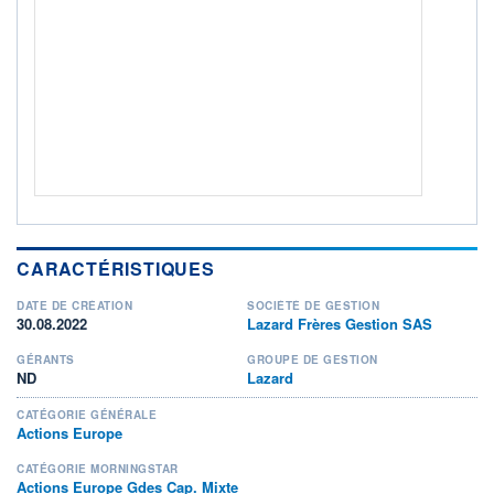
ACTIF NET (EUR)
34M / 31.07.26
NOTATION MORNINGSTAR ⁽¹⁾
RISQUE DU FONDS (SRI)
4
/7
+ PORTEFEUILLE
+ LISTE
CARACTÉRISTIQUES
DATE DE CRÉATION
SOCIÉTÉ DE GESTION
30.08.2022
Lazard Frères Gestion SAS
GÉRANTS
GROUPE DE GESTION
ND
Lazard
CATÉGORIE GÉNÉRALE
Actions Europe
CATÉGORIE MORNINGSTAR
Actions Europe Gdes Cap. Mixte