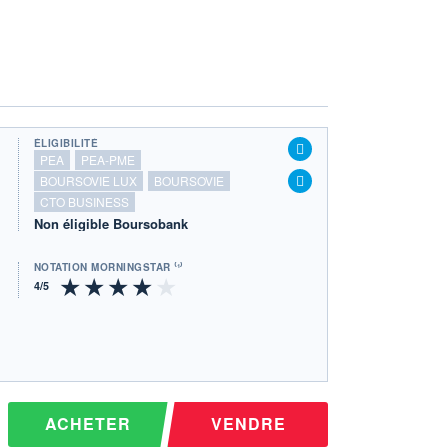
ÉLIGIBILITÉ
PEA
PEA-PME
BOURSOVIE LUX
BOURSOVIE
CTO BUSINESS
Non éligible Boursobank
NOTATION MORNINGSTAR ⁽¹⁾
ACHETER
VENDRE