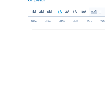
Composition
1M
3M
6M
1A
3A
5A
10A
OUV.
+HAUT
+BAS
DER.
VAR.
VOL