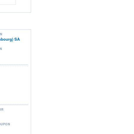
ON
mbourg) SA
N
UR
OUPON