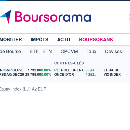
MOBILIER
IMPÔTS
ACTU
BOURSOBANK
 de Bourse
ETF - ETN
OPCVM
Taux
Devises
CHIFFRES-CLÉS
INI S&P SEP26
7 732,00
0,00%
PÉTROLE BRENT
83,44
$US
EUR/USD
ASDAQ DEC26
29 798,00
0,00%
ONCE D'OR
4 252,36
$US
VIX INDEX
Equity Index (LU) A2 EUR