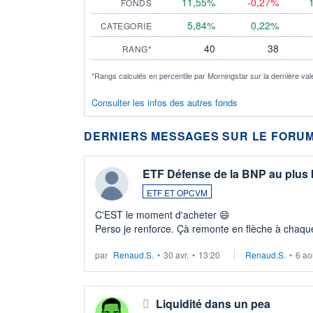
11,55%
-0,27%
FONDS
5,84%
0,22%
CATEGORIE
40
38
RANG*
*Rangs calculés en percentile par Morningstar sur la dernière val
Consulter les infos des autres fonds
DERNIERS MESSAGES SUR LE FORUM
ETF Défense de la BNP au plus
ETF ET OPCVM
C'EST le moment d'acheter 😄​
Perso je renforce. Çà remonte en flèche à chaque
LU3 ...
par
Renaud.S.
•
30 avr.
•
13:20
Renaud.S.
•
6 ao
Liquidité dans un pea