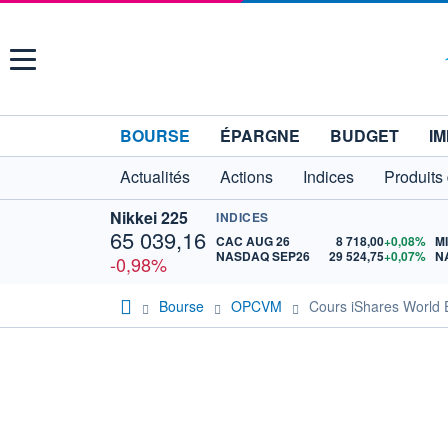
Menu
BOURSE
ÉPARGNE
BUDGET
IM
Actualités
Actions
Indices
Produits
Nikkei 225
INDICES
65 039,16
CAC AUG 26
8 718,00
+0,08%
M
NASDAQ SEP26
29 524,75
+0,07%
N
-0,98%
Bourse
OPCVM
Cours iShares World 