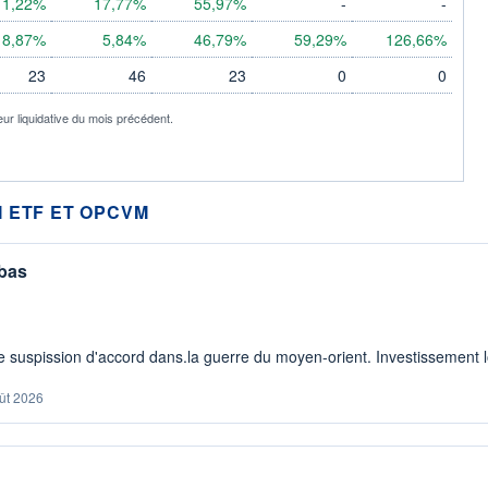
11,22%
17,77%
55,97%
-
-
8,87%
5,84%
46,79%
59,29%
126,66%
23
46
23
0
0
eur liquidative du mois précédent.
 ETF ET OPCVM
 bas
 suspission d'accord dans.la guerre du moyen-orient. Investissement lo
ût 2026