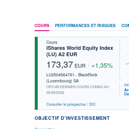
COURS
PERFORMANCES ET RISQUES
CO
Cours
iShares World Equity Index
(LU) A2 EUR
173,37
+1,35%
EUR
LU2504564761 - BlackRock
(Luxembourg) SA
CA
OPCVM DERNIER COURS CONNU AU
Ac
05/08/2026
Ca
Consulter le prospectus / DIC
OBJECTIF D'INVESTISSEMENT