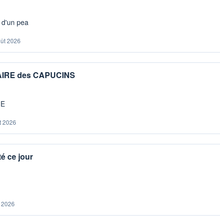
s d'un pea
oût 2026
IAIRE des CAPUCINS
ME
t 2026
é ce jour
. 2026