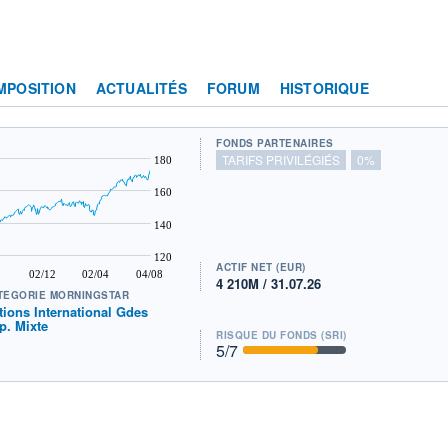
MPOSITION
ACTUALITÉS
FORUM
HISTORIQUE
FONDS PARTENAIRES
TARIFS PRIVILÉGIÉS
0%
180
160
140
120
ACTIF NET (EUR)
02/12
02/04
04/08
4 210M / 31.07.26
TÉGORIE MORNINGSTAR
tions International Gdes
p. Mixte
RISQUE DU FONDS (SRI)
5
/7