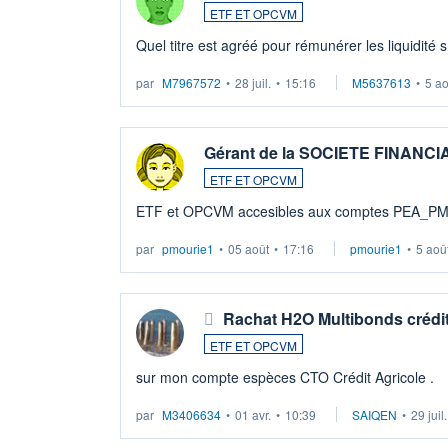
ETF ET OPCVM
Quel titre est agréé pour rémunérer les liquidité 
par
M7967572
•
28 juil.
•
15:16
M5637613
•
5 a
Gérant de la SOCIETE FINANC
ETF ET OPCVM
ETF et OPCVM accesibles aux comptes PEA_P
par
pmourie1
•
05 août
•
17:16
pmourie1
•
5 aoû
Rachat H2O Multibonds crédit
ETF ET OPCVM
sur mon compte espèces CTO Crédit Agricole .
par
M3406634
•
01 avr.
•
10:39
SAIQEN
•
29 juil