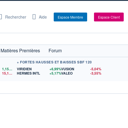
Rechercher
Aide
Espace Membre
Espace Client
Matières Premières
Forum
+ FORTES HAUSSES ET BAISSES SBF 120
1,1522
$US
VIRIDIEN
+6,99%
VUSION
-5,04%
15,15
$US
HERMES INTL
+5,17%
VALEO
-3,55%