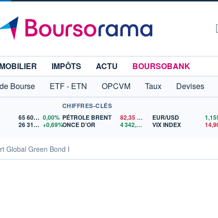
MOBILIER
IMPÔTS
ACTU
BOURSOBANK
 de Bourse
ETF - ETN
OPCVM
Taux
Devises
CHIFFRES-CLÉS
65 606,71
0,00%
PÉTROLE BRENT
82,35
$US
EUR/USD
26 319,45
+0,69%
ONCE D'OR
4 342,26
$US
VIX INDEX
14,9
t Global Green Bond I