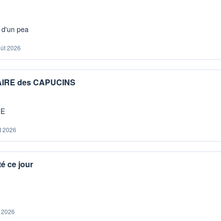
s d'un pea
oût 2026
IAIRE des CAPUCINS
ME
t 2026
é ce jour
. 2026