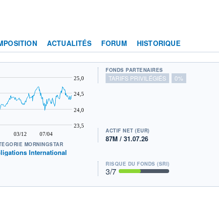
MPOSITION
ACTUALITÉS
FORUM
HISTORIQUE
FONDS PARTENAIRES
TARIFS PRIVILÉGIÉS
0%
25,0
24,5
24,0
23,5
ACTIF NET (EUR)
03/12
07/04
87M / 31.07.26
TÉGORIE MORNINGSTAR
ligations International
RISQUE DU FONDS (SRI)
3
/7