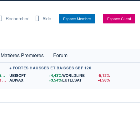
Rechercher
Aide
Espace Membre
Espace Client
Matières Premières
Forum
+ FORTES HAUSSES ET BAISSES SBF 120
1,1559
$US
UBISOFT
+4,43%
WORLDLINE
-5,12%
0
$US
ABIVAX
+3,54%
EUTELSAT
-4,58%