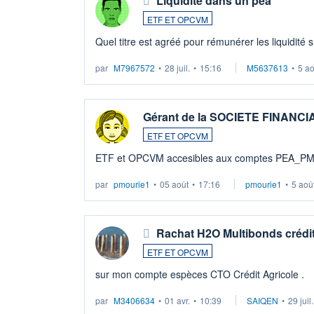
Liquidité dans un pea
ETF ET OPCVM
Quel titre est agréé pour rémunérer les liquidité 
par
M7967572
•
28 juil.
•
15:16
M5637613
•
5 a
Gérant de la SOCIETE FINANC
ETF ET OPCVM
ETF et OPCVM accesibles aux comptes PEA_P
par
pmourie1
•
05 août
•
17:16
pmourie1
•
5 aoû
Rachat H2O Multibonds crédit
ETF ET OPCVM
sur mon compte espèces CTO Crédit Agricole .
par
M3406634
•
01 avr.
•
10:39
SAIQEN
•
29 juil