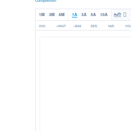
Composition
1M
3M
6M
1A
3A
5A
10A
OUV.
+HAUT
+BAS
DER.
VAR.
VOL