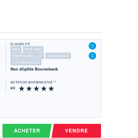
ÉLIGIBILITÉ
PEA
PEA-PME
BOURSOVIE LUX
BOURSOVIE
CTO BUSINESS
Non éligible Boursobank
NOTATION MORNINGSTAR ⁽¹⁾
ACHETER
VENDRE