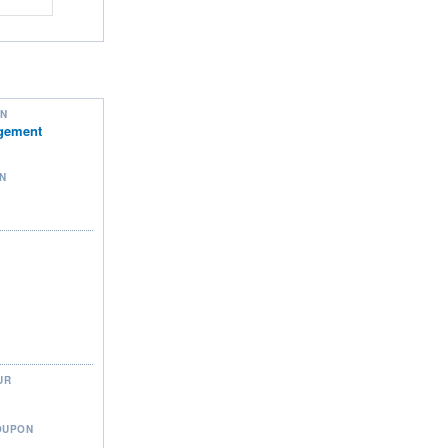
ON
gement
N
UR
OUPON