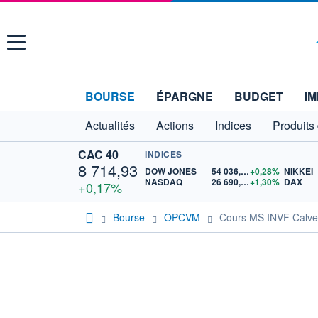
Menu
BOURSE
ÉPARGNE
BUDGET
IM
Actualités
Actions
Indices
Produits
CAC 40
INDICES
8 714,93
DOW JONES
54 036,93
+0,28%
NIKKEI
NASDAQ
26 690,62
+1,30%
DAX
+0,17%
Bourse
OPCVM
Cours MS INVF Calver