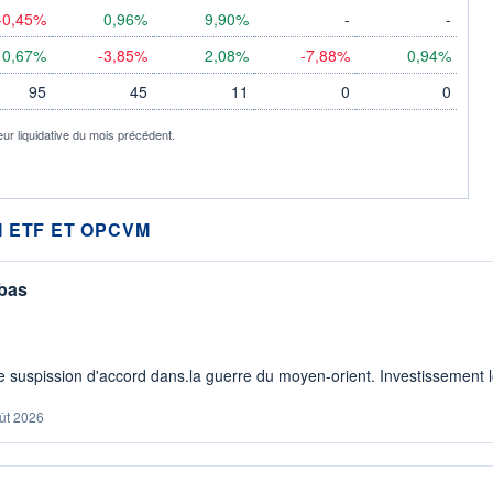
-0,45%
0,96%
9,90%
-
-
0,67%
-3,85%
2,08%
-7,88%
0,94%
95
45
11
0
0
eur liquidative du mois précédent.
 ETF ET OPCVM
 bas
 suspission d'accord dans.la guerre du moyen-orient. Investissement lo
ût 2026