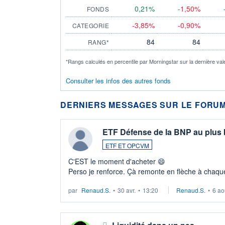
0,21%
-1,50%
FONDS
-3,85%
-0,90%
CATEGORIE
84
84
RANG*
*Rangs calculés en percentile par Morningstar sur la dernière val
Consulter les infos des autres fonds
DERNIERS MESSAGES SUR LE FORUM
ETF Défense de la BNP au plus
ETF ET OPCVM
C'EST le moment d'acheter 😄​
Perso je renforce. Çà remonte en flèche à chaque
LU3 ...
par
Renaud.S.
•
30 avr.
•
13:20
Renaud.S.
•
6 ao