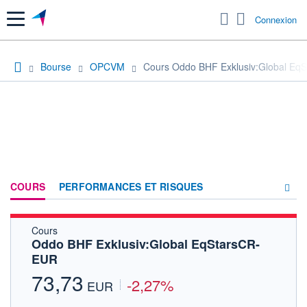
Menu
Connexion
Bourse
OPCVM
Cours Oddo BHF Exklusiv:Global Eq
COURS
PERFORMANCES ET RISQUES
Cours
COMPOSITION
Oddo BHF Exklusiv:Global EqStarsCR-
EUR
ACTUALITÉS
73,73
-2,27%
FORUM
EUR
HISTORIQUE