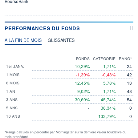
BoursoBank.
PERFORMANCES DU FONDS
A LA FIN DE MOIS
GLISSANTES
FONDS
CATEGORIE
RANG*
10,29%
1,71%
24
1er JANV.
-1,39%
-0,43%
42
1 MOIS
12,45%
5,78%
13
6 MOIS
9,02%
1,71%
48
1 AN
30,69%
45,74%
54
3 ANS
-
38,34%
0
5 ANS
-
133,79%
0
10 ANS
*Rangs calculés en percentile par Morningstar sur la dernière valeur liquidative du
mois précédent.