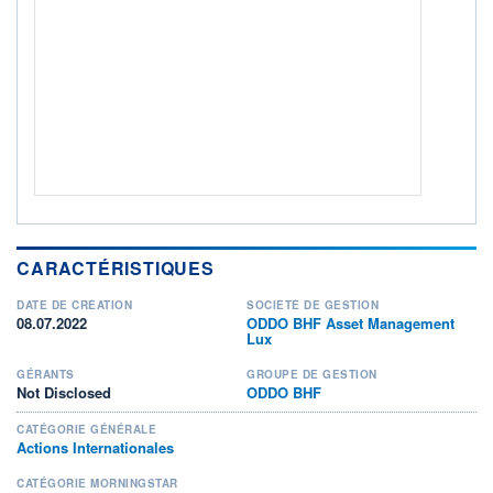
Non éligible Boursobank
ACTIF NET (EUR)
142M / 31.07.26
NOTATION MORNINGSTAR ⁽¹⁾
RISQUE DU FONDS (SRI)
4
/7
+ PORTEFEUILLE
+ LISTE
CARACTÉRISTIQUES
DATE DE CRÉATION
SOCIÉTÉ DE GESTION
08.07.2022
ODDO BHF Asset Management
Lux
GÉRANTS
GROUPE DE GESTION
Not Disclosed
ODDO BHF
CATÉGORIE GÉNÉRALE
Actions Internationales
CATÉGORIE MORNINGSTAR