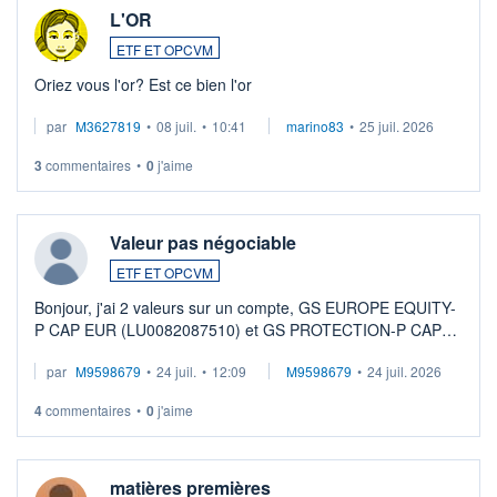
L'OR
ETF ET OPCVM
Oriez vous l'or? Est ce bien l'or
par
M3627819
•
08 juil.
•
10:41
marino83
•
25 juil. 2026
3
commentaires
•
0
j'aime
Valeur pas négociable
ETF ET OPCVM
Bonjour, j'ai 2 valeurs sur un compte, GS EUROPE EQUITY-
P CAP EUR (LU0082087510) et GS PROTECTION-P CAP
EUR (LU0546913194), que je souhaite vendre. Lorsque je
par
M9598679
•
24 juil.
•
12:09
M9598679
•
24 juil. 2026
veux procéder à la vente, on me signale ...
4
commentaires
•
0
j'aime
matières premières