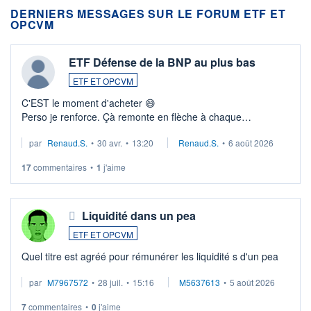
DERNIERS MESSAGES SUR LE FORUM ETF ET
OPCVM
ETF Défense de la BNP au plus bas
ETF ET OPCVM
C'EST le moment d'acheter 😄​
Perso je renforce. Çà remonte en flèche à chaque
suspission d'accord dans.la guerre du moyen-orient.
par
Renaud.S.
•
30 avr.
•
13:20
Renaud.S.
•
6 août 2026
Investissement long terme tip top pour sa retraite.
LU3 ...
17
commentaires
•
1
j'aime
Liquidité dans un pea
ETF ET OPCVM
Quel titre est agréé pour rémunérer les liquidité s d'un pea
par
M7967572
•
28 juil.
•
15:16
M5637613
•
5 août 2026
7
commentaires
•
0
j'aime