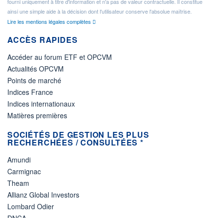
fourni uniquement à titre d'information et n'a pas de valeur contractuelle. Il constitue
ainsi une simple aide à la décision dont l'utilisateur conserve l'absolue maîtrise.
Lire les mentions légales complètes
ACCÈS RAPIDES
Accéder au forum ETF et OPCVM
Actualités OPCVM
Points de marché
Indices France
Indices internationaux
Matières premières
SOCIÉTÉS DE GESTION LES PLUS
RECHERCHÉES / CONSULTÉES *
Amundi
Carmignac
Theam
Allianz Global Investors
Lombard Odier