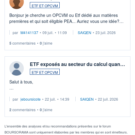
ETF ET OPCVM
Bonjour je cherche un OPCVM ou Etf dédié aux matières
premières et qui soit éligible PEA... Auriez vous une idée?
Merci de vos conseils
par
M4141137
•
09 juil.
•
11:09
SAIQEN
•
23 juil. 2026
5
commentaires
•
0
j'aime
ETF exposés au secteur du calcul quan…
ETF ET OPCVM
Salut à tous,
Je cherche à investir sur le secteur du calcul quantique, mais
par
jeboursicote
•
22 juil.
•
14:39
SAIQEN
•
22 juil. 2026
via un ETF plutôt que des actions individuelles.
2
commentaires
•
0
j'aime
Idéalement, je voudrais qu'il soit éligible au PEA.
Pour l' ...
L'ensemble des analyses et/ou recommandations présentes sur le forum
BOURSORAMA sont uniquement élaborées par les membres qui en sont émetteurs.