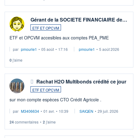
Gérant de la SOCIETE FINANCIAIRE de…
ETF ET OPCVM
ETF et OPCVM accesibles aux comptes PEA_PME
par
pmourie1
•
05 août
•
17:16
pmourie1
•
5 août 2026
0
j'aime
Rachat H2O Multibonds crédité ce jour
ETF ET OPCVM
sur mon compte espèces CTO Crédit Agricole .
par
M3406634
•
01 avr.
•
10:39
SAIQEN
•
29 juil. 2026
24
commentaires
•
2
j'aime