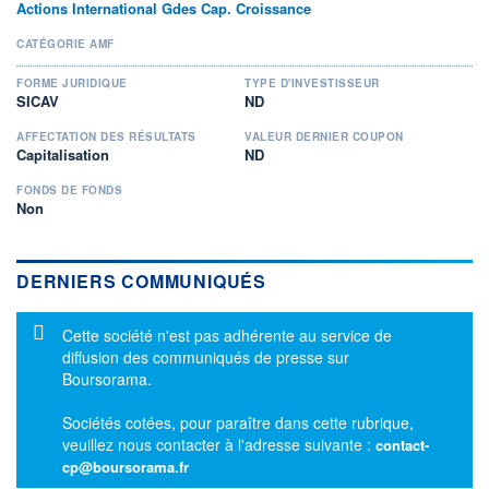
Actions International Gdes Cap. Croissance
CATÉGORIE AMF
FORME JURIDIQUE
TYPE D'INVESTISSEUR
SICAV
ND
AFFECTATION DES RÉSULTATS
VALEUR DERNIER COUPON
Capitalisation
ND
FONDS DE FONDS
Non
DERNIERS COMMUNIQUÉS
Message d'information
Cette société n'est pas adhérente au service de
diffusion des communiqués de presse sur
Boursorama.
Sociétés cotées, pour paraître dans cette rubrique,
veuillez nous contacter à l'adresse suivante :
contact-
cp@boursorama.fr