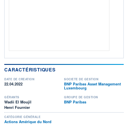
Non éligible Boursobank
ACTIF NET (EUR)
1 591M / 31.07.26
NOTATION MORNINGSTAR ⁽¹⁾
RISQUE DU FONDS (SRI)
4
/7
+ PORTEFEUILLE
+ LISTE
CARACTÉRISTIQUES
DATE DE CRÉATION
SOCIÉTÉ DE GESTION
22.04.2022
BNP Paribas Asset Management
Luxembourg
GÉRANTS
GROUPE DE GESTION
Wadii El Moujil
BNP Paribas
Henri Fournier
CATÉGORIE GÉNÉRALE
Actions Amérique du Nord