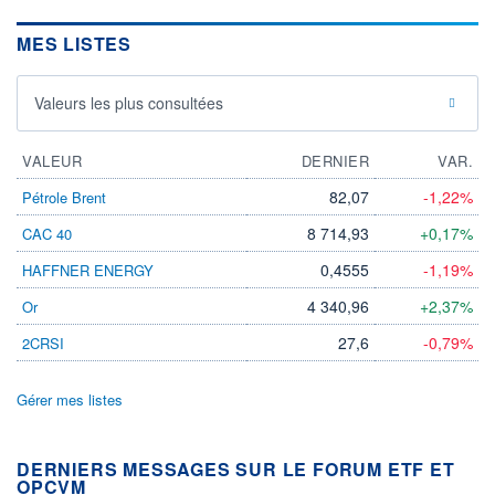
MES LISTES
Valeurs les plus consultées
VALEUR
DERNIER
VAR.
82,07
-1,22%
Pétrole Brent
8 714,93
+0,17%
CAC 40
0,4555
-1,19%
HAFFNER ENERGY
4 340,96
+2,37%
Or
27,6
-0,79%
2CRSI
Gérer mes listes
DERNIERS MESSAGES SUR LE FORUM ETF ET
OPCVM