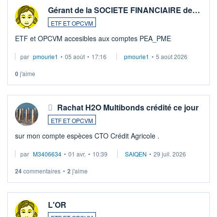
Gérant de la SOCIETE FINANCIAIRE de…
ETF ET OPCVM
ETF et OPCVM accesibles aux comptes PEA_PME
par
pmourie1
•
05 août
•
17:16
pmourie1
•
5 août 2026
0
j'aime
Rachat H2O Multibonds crédité ce jour
ETF ET OPCVM
sur mon compte espèces CTO Crédit Agricole .
par
M3406634
•
01 avr.
•
10:39
SAIQEN
•
29 juil. 2026
24
commentaires
•
2
j'aime
L'OR