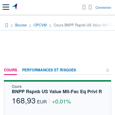
Menu
Connexion
Bourse
OPCVM
Cours BNPP Rspnb US Value Mlt-Fac E
COURS
PERFORMANCES ET RISQUES
Cours
COMPOSITION
BNPP Rspnb US Value Mlt-Fac Eq Privl R
ACTUALITÉS
168,93
+0,01%
EUR
FORUM
HISTORIQUE