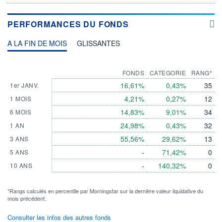
PERFORMANCES DU FONDS
A LA FIN DE MOIS
GLISSANTES
FONDS
CATEGORIE
RANG*
16,61%
0,43%
35
1er JANV.
4,21%
0,27%
12
1 MOIS
14,83%
9,01%
34
6 MOIS
24,98%
0,43%
32
1 AN
55,56%
29,62%
13
3 ANS
-
71,42%
0
5 ANS
-
140,32%
0
10 ANS
*Rangs calculés en percentile par Morningstar sur la dernière valeur liquidative du
mois précédent.
Consulter les infos des autres fonds