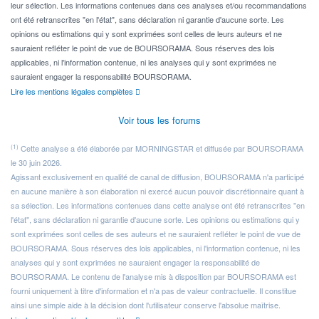
leur sélection. Les informations contenues dans ces analyses et/ou recommandations
ont été retranscrites "en l'état", sans déclaration ni garantie d'aucune sorte. Les
opinions ou estimations qui y sont exprimées sont celles de leurs auteurs et ne
sauraient refléter le point de vue de BOURSORAMA. Sous réserves des lois
applicables, ni l'information contenue, ni les analyses qui y sont exprimées ne
sauraient engager la responsabilité BOURSORAMA.
Lire les mentions légales complètes
Voir tous les forums
(1)
Cette analyse a été élaborée par MORNINGSTAR et diffusée par BOURSORAMA
le 30 juin 2026.
Agissant exclusivement en qualité de canal de diffusion, BOURSORAMA n'a participé
en aucune manière à son élaboration ni exercé aucun pouvoir discrétionnaire quant à
sa sélection. Les informations contenues dans cette analyse ont été retranscrites "en
l'état", sans déclaration ni garantie d'aucune sorte. Les opinions ou estimations qui y
sont exprimées sont celles de ses auteurs et ne sauraient refléter le point de vue de
BOURSORAMA. Sous réserves des lois applicables, ni l'information contenue, ni les
analyses qui y sont exprimées ne sauraient engager la responsabilité de
BOURSORAMA. Le contenu de l'analyse mis à disposition par BOURSORAMA est
fourni uniquement à titre d'information et n'a pas de valeur contractuelle. Il constitue
ainsi une simple aide à la décision dont l'utilisateur conserve l'absolue maîtrise.