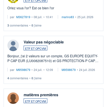
ETF ET OPCVM
Oriez vous l'or? Est ce bien l'or
par
M3627819
•
08 juil.
•
10:41
marino83
•
25 juil. 2026
3
commentaires
•
0
j'aime
Valeur pas négociable
ETF ET OPCVM
Bonjour, j'ai 2 valeurs sur un compte, GS EUROPE EQUITY-
P CAP EUR (LU0082087510) et GS PROTECTION-P CAP
EUR (LU0546913194), que je souhaite vendre. Lorsque je
par
M9598679
•
24 juil.
•
12:09
M9598679
•
24 juil. 2026
veux procéder à la vente, on me signale ...
4
commentaires
•
0
j'aime
matières premières
ETF ET OPCVM