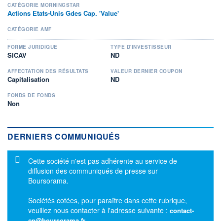
CATÉGORIE MORNINGSTAR
Actions Etats-Unis Gdes Cap. 'Value'
CATÉGORIE AMF
FORME JURIDIQUE
TYPE D'INVESTISSEUR
SICAV
ND
AFFECTATION DES RÉSULTATS
VALEUR DERNIER COUPON
Capitalisation
ND
FONDS DE FONDS
Non
DERNIERS COMMUNIQUÉS
Message d'information
Cette société n'est pas adhérente au service de
diffusion des communiqués de presse sur
Boursorama.
Sociétés cotées, pour paraître dans cette rubrique,
veuillez nous contacter à l'adresse suivante :
contact-
cp@boursorama.fr