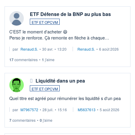
ETF Défense de la BNP au plus bas
ETF ET OPCVM
C'EST le moment d'acheter 😄​
Perso je renforce. Çà remonte en flèche à chaque
suspission d'accord dans.la guerre du moyen-orient.
par
Renaud.S.
•
30 avr.
•
13:20
Renaud.S.
•
6 août 2026
Investissement long terme tip top pour sa retraite.
LU3 ...
17
commentaires
•
1
j'aime
Liquidité dans un pea
ETF ET OPCVM
Quel titre est agréé pour rémunérer les liquidité s d'un pea
par
M7967572
•
28 juil.
•
15:16
M5637613
•
5 août 2026
7
commentaires
•
0
j'aime