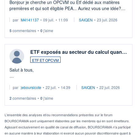
Bonjour je cherche un OPCVM ou Etf dédié aux matières
premières et qui soit éligible PEA... Auriez vous une idée?
Merci de vos conseils
par
M4141137
•
09 juil.
•
11:09
SAIQEN
•
23 juil. 2026
5
commentaires
•
0
j'aime
ETF exposés au secteur du calcul quan…
ETF ET OPCVM
Salut à tous,
Je cherche à investir sur le secteur du calcul quantique, mais
par
jeboursicote
•
22 juil.
•
14:39
SAIQEN
•
22 juil. 2026
via un ETF plutôt que des actions individuelles.
2
commentaires
•
0
j'aime
Idéalement, je voudrais qu'il soit éligible au PEA.
Pour l' ...
L'ensemble des analyses et/ou recommandations présentes sur le forum
BOURSORAMA sont uniquement élaborées par les membres qui en sont émetteurs.
Agissant exclusivement en qualité de canal de diffusion, BOURSORAMA n'a participé
en aucune manière à leur élaboration ni exercé aucun pouvoir discrétionnaire quant à