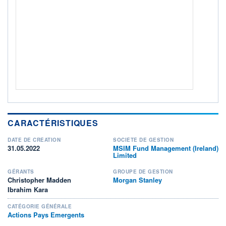
CTO BUSINESS
Non éligible Boursobank
ACTIF NET (EUR)
92M / 31.07.26
NOTATION MORNINGSTAR ⁽¹⁾
RISQUE DU FONDS (SRI)
4
/7
+ PORTEFEUILLE
+ LISTE
CARACTÉRISTIQUES
DATE DE CRÉATION
SOCIÉTÉ DE GESTION
31.05.2022
MSIM Fund Management (Ireland)
Limited
GÉRANTS
GROUPE DE GESTION
Christopher Madden
Morgan Stanley
Ibrahim Kara
CATÉGORIE GÉNÉRALE
Actions Pays Emergents