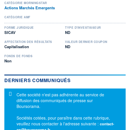
CATÉGORIE MORNINGSTAR
Actions Marchés Emergents
CATÉGORIE AMF
FORME JURIDIQUE
TYPE D'INVESTISSEUR
SICAV
ND
AFFECTATION DES RÉSULTATS
VALEUR DERNIER COUPON
Capitalisation
ND
FONDS DE FONDS
Non
DERNIERS COMMUNIQUÉS
Message d'information
Cette société n'est pas adhérente au service de
diffusion des communiqués de presse sur
Boursorama.
Sociétés cotées, pour paraître dans cette rubrique,
veuillez nous contacter à l'adresse suivante :
contact-
cp@boursorama.fr