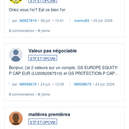
ETF ET OPCVM
Oriez vous l'or? Est ce bien l'or
par
M3627819
•
08 juil.
•
10:41
marino83
•
25 juil. 2026
3
commentaires
•
0
j'aime
Valeur pas négociable
ETF ET OPCVM
Bonjour, j'ai 2 valeurs sur un compte, GS EUROPE EQUITY-
P CAP EUR (LU0082087510) et GS PROTECTION-P CAP
EUR (LU0546913194), que je souhaite vendre. Lorsque je
par
M9598679
•
24 juil.
•
12:09
M9598679
•
24 juil. 2026
veux procéder à la vente, on me signale ...
4
commentaires
•
0
j'aime
matières premières
ETF ET OPCVM