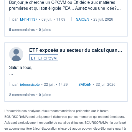
Bonjour je cherche un OPCVM ou Etf dédié aux matières
premières et qui soit éligible PEA... Auriez vous une idée?
Merci de vos conseils
par
M4141137
•
09 juil.
•
11:09
SAIQEN
•
23 juil. 2026
5
commentaires
•
0
j'aime
ETF exposés au secteur du calcul quan…
ETF ET OPCVM
Salut à tous,
Je cherche à investir sur le secteur du calcul quantique, mais
par
jeboursicote
•
22 juil.
•
14:39
SAIQEN
•
22 juil. 2026
via un ETF plutôt que des actions individuelles.
2
commentaires
•
0
j'aime
Idéalement, je voudrais qu'il soit éligible au PEA.
Pour l' ...
L'ensemble des analyses et/ou recommandations présentes sur le forum
BOURSORAMA sont uniquement élaborées par les membres qui en sont émetteurs.
Agissant exclusivement en qualité de canal de diffusion, BOURSORAMA n'a participé
en aucune manière à leur élaboration ni exercé aucun pouvoir discrétionnaire quant à