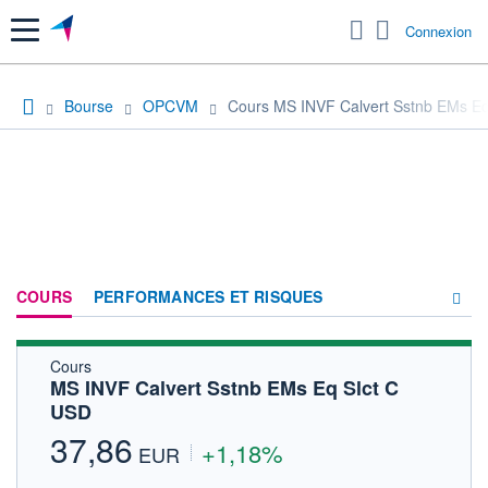
Menu
Connexion
Bourse
OPCVM
Cours MS INVF Calvert Sstnb EMs Eq
COURS
PERFORMANCES ET RISQUES
Cours
COMPOSITION
MS INVF Calvert Sstnb EMs Eq Slct C
USD
ACTUALITÉS
37,86
+1,18%
FORUM
EUR
HISTORIQUE