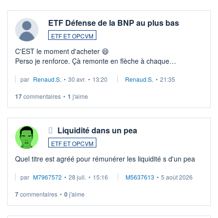
ETF Défense de la BNP au plus bas
ETF ET OPCVM
C'EST le moment d'acheter 😄​
Perso je renforce. Çà remonte en flèche à chaque
suspission d'accord dans.la guerre du moyen-orient.
par
Renaud.S.
•
30 avr.
•
13:20
Renaud.S.
•
21:35
Investissement long terme tip top pour sa retraite.
LU3 ...
17
commentaires
•
1
j'aime
Liquidité dans un pea
ETF ET OPCVM
Quel titre est agréé pour rémunérer les liquidité s d'un pea
par
M7967572
•
28 juil.
•
15:16
M5637613
•
5 août 2026
7
commentaires
•
0
j'aime