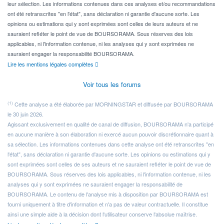
leur sélection. Les informations contenues dans ces analyses et/ou recommandations
ont été retranscrites "en l'état", sans déclaration ni garantie d'aucune sorte. Les
opinions ou estimations qui y sont exprimées sont celles de leurs auteurs et ne
sauraient refléter le point de vue de BOURSORAMA. Sous réserves des lois
applicables, ni l'information contenue, ni les analyses qui y sont exprimées ne
sauraient engager la responsabilité BOURSORAMA.
Lire les mentions légales complètes
Voir tous les forums
(1)
Cette analyse a été élaborée par MORNINGSTAR et diffusée par BOURSORAMA
le 30 juin 2026.
Agissant exclusivement en qualité de canal de diffusion, BOURSORAMA n'a participé
en aucune manière à son élaboration ni exercé aucun pouvoir discrétionnaire quant à
sa sélection. Les informations contenues dans cette analyse ont été retranscrites "en
l'état", sans déclaration ni garantie d'aucune sorte. Les opinions ou estimations qui y
sont exprimées sont celles de ses auteurs et ne sauraient refléter le point de vue de
BOURSORAMA. Sous réserves des lois applicables, ni l'information contenue, ni les
analyses qui y sont exprimées ne sauraient engager la responsabilité de
BOURSORAMA. Le contenu de l'analyse mis à disposition par BOURSORAMA est
fourni uniquement à titre d'information et n'a pas de valeur contractuelle. Il constitue
ainsi une simple aide à la décision dont l'utilisateur conserve l'absolue maîtrise.