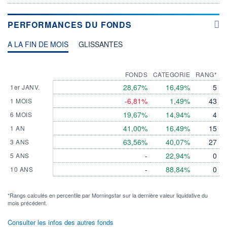
PERFORMANCES DU FONDS
A LA FIN DE MOIS
GLISSANTES
FONDS
CATEGORIE
RANG*
28,67%
16,49%
5
1er JANV.
-6,81%
1,49%
43
1 MOIS
19,67%
14,94%
4
6 MOIS
41,00%
16,49%
15
1 AN
63,56%
40,07%
27
3 ANS
-
22,94%
0
5 ANS
-
88,84%
0
10 ANS
*Rangs calculés en percentile par Morningstar sur la dernière valeur liquidative du
mois précédent.
Consulter les infos des autres fonds