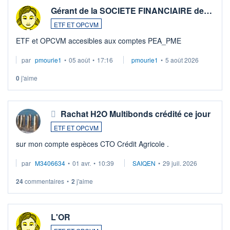
Gérant de la SOCIETE FINANCIAIRE de…
ETF ET OPCVM
ETF et OPCVM accesibles aux comptes PEA_PME
par
pmourie1
•
05 août
•
17:16
pmourie1
•
5 août 2026
0
j'aime
Rachat H2O Multibonds crédité ce jour
ETF ET OPCVM
sur mon compte espèces CTO Crédit Agricole .
par
M3406634
•
01 avr.
•
10:39
SAIQEN
•
29 juil. 2026
24
commentaires
•
2
j'aime
L'OR