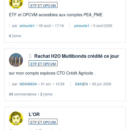
ETF ET OPCVM
ETF et OPCVM accesibles aux comptes PEA_PME
par
pmourie1
•
05 août
•
17:16
pmourie1
•
5 août 2026
0
j'aime
Rachat H2O Multibonds crédité ce jour
ETF ET OPCVM
sur mon compte espèces CTO Crédit Agricole .
par
M3406634
•
01 avr.
•
10:39
SAIQEN
•
29 juil. 2026
24
commentaires
•
2
j'aime
L'OR
ETF ET OPCVM