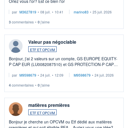
Oriez vous l'or? Est ce bien l'or
par
M3627819
•
08 juil.
•
10:41
marino83
•
25 juil. 2026
3
commentaires
•
0
j'aime
Valeur pas négociable
ETF ET OPCVM
Bonjour, j'ai 2 valeurs sur un compte, GS EUROPE EQUITY-
P CAP EUR (LU0082087510) et GS PROTECTION-P CAP
EUR (LU0546913194), que je souhaite vendre. Lorsque je
par
M9598679
•
24 juil.
•
12:09
M9598679
•
24 juil. 2026
veux procéder à la vente, on me signale ...
4
commentaires
•
0
j'aime
matières premières
ETF ET OPCVM
Bonjour je cherche un OPCVM ou Etf dédié aux matières
premières et qui soit éligible PEA... Auriez vous une idée?