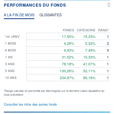
PERFORMANCES DU FONDS
A LA FIN DE MOIS
GLISSANTES
FONDS
CATEGORIE
RANG*
17,50%
15,33%
1
1er JANV.
4,29%
2,32%
2
1 MOIS
9,93%
7,49%
5
6 MOIS
31,52%
15,33%
1
1 AN
78,18%
41,07%
1
3 ANS
130,26%
52,11%
1
5 ANS
234,97%
80,18%
1
10 ANS
*Rangs calculés en percentile par Morningstar sur la dernière valeur liquidative du
mois précédent.
Consulter les infos des autres fonds