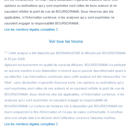
opinions ou estimations qui y sont exprimées sont celles de leurs auteurs et ne
sauraient refléter le point de vue de BOURSORAMA. Sous réserves des lois
applicables, ni l'information contenue, ni les analyses qui y sont exprimées ne
sauraient engager la responsabilité BOURSORAMA.
Lire les mentions légales complètes
Voir tous les forums
(1)
Cette analyse a été élaborée par MORNINGSTAR et diffusée par BOURSORAMA
le 30 juin 2026.
Agissant exclusivement en qualité de canal de diffusion, BOURSORAMA n'a participé
en aucune manière à son élaboration ni exercé aucun pouvoir discrétionnaire quant à
sa sélection. Les informations contenues dans cette analyse ont été retranscrites "en
l'état", sans déclaration ni garantie d'aucune sorte. Les opinions ou estimations qui y
sont exprimées sont celles de ses auteurs et ne sauraient refléter le point de vue de
BOURSORAMA. Sous réserves des lois applicables, ni l'information contenue, ni les
analyses qui y sont exprimées ne sauraient engager la responsabilité de
BOURSORAMA. Le contenu de l'analyse mis à disposition par BOURSORAMA est
fourni uniquement à titre d'information et n'a pas de valeur contractuelle. Il constitue
ainsi une simple aide à la décision dont l'utilisateur conserve l'absolue maîtrise.
Lire les mentions légales complètes