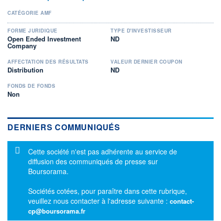
CATÉGORIE AMF
FORME JURIDIQUE
TYPE D'INVESTISSEUR
Open Ended Investment
ND
Company
AFFECTATION DES RÉSULTATS
VALEUR DERNIER COUPON
Distribution
ND
FONDS DE FONDS
Non
DERNIERS COMMUNIQUÉS
Message d'information
Cette société n'est pas adhérente au service de
diffusion des communiqués de presse sur
Boursorama.
Sociétés cotées, pour paraître dans cette rubrique,
veuillez nous contacter à l'adresse suivante :
contact-
cp@boursorama.fr