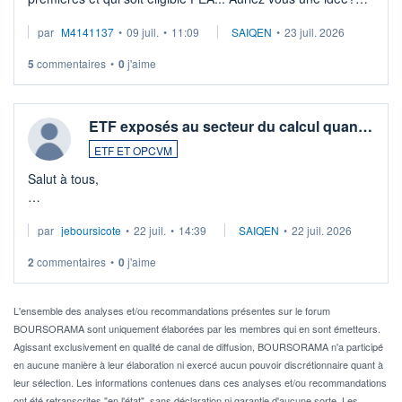
Merci de vos conseils
par
M4141137
•
09 juil.
•
11:09
SAIQEN
•
23 juil. 2026
5
commentaires
•
0
j'aime
ETF exposés au secteur du calcul quan…
ETF ET OPCVM
Salut à tous,
Je cherche à investir sur le secteur du calcul quantique, mais
par
jeboursicote
•
22 juil.
•
14:39
SAIQEN
•
22 juil. 2026
via un ETF plutôt que des actions individuelles.
2
commentaires
•
0
j'aime
Idéalement, je voudrais qu'il soit éligible au PEA.
Pour l' ...
L'ensemble des analyses et/ou recommandations présentes sur le forum
BOURSORAMA sont uniquement élaborées par les membres qui en sont émetteurs.
Agissant exclusivement en qualité de canal de diffusion, BOURSORAMA n'a participé
en aucune manière à leur élaboration ni exercé aucun pouvoir discrétionnaire quant à
leur sélection. Les informations contenues dans ces analyses et/ou recommandations
ont été retranscrites "en l'état", sans déclaration ni garantie d'aucune sorte. Les