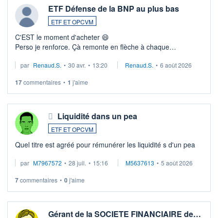
ETF Défense de la BNP au plus bas
ETF ET OPCVM
C'EST le moment d'acheter 😄​
Perso je renforce. Çà remonte en flèche à chaque
suspission d'accord dans.la guerre du moyen-orient.
par
Renaud.S.
•
30 avr.
•
13:20
Renaud.S.
•
6 août 2026
Investissement long terme tip top pour sa retraite.
LU3 ...
17
commentaires
•
1
j'aime
Liquidité dans un pea
ETF ET OPCVM
Quel titre est agréé pour rémunérer les liquidité s d'un pea
par
M7967572
•
28 juil.
•
15:16
M5637613
•
5 août 2026
7
commentaires
•
0
j'aime
Gérant de la SOCIETE FINANCIAIRE de…