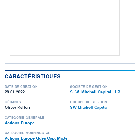
ACTIF NET (EUR)
1 332M / 31.07.26
NOTATION MORNINGSTAR ⁽¹⁾
RISQUE DU FONDS (SRI)
5
/7
+ PORTEFEUILLE
+ LISTE
CARACTÉRISTIQUES
DATE DE CRÉATION
SOCIÉTÉ DE GESTION
28.01.2022
S. W. Mitchell Capital LLP
GÉRANTS
GROUPE DE GESTION
Oliver Kelton
SW Mitchell Capital
CATÉGORIE GÉNÉRALE
Actions Europe
CATÉGORIE MORNINGSTAR
Actions Europe Gdes Cap. Mixte