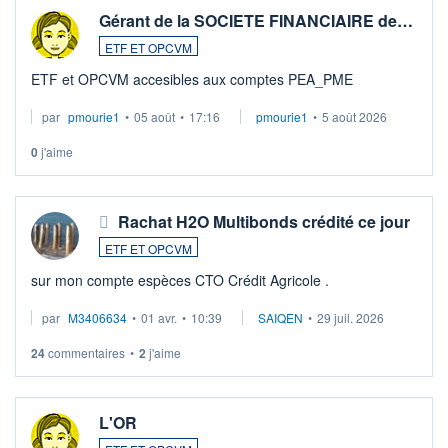
Gérant de la SOCIETE FINANCIAIRE de…
ETF ET OPCVM
ETF et OPCVM accesibles aux comptes PEA_PME
par
pmourie1
•
05 août
•
17:16
pmourie1
•
5 août 2026
0
j'aime
Rachat H2O Multibonds crédité ce jour
ETF ET OPCVM
sur mon compte espèces CTO Crédit Agricole .
par
M3406634
•
01 avr.
•
10:39
SAIQEN
•
29 juil. 2026
24
commentaires
•
2
j'aime
L'OR