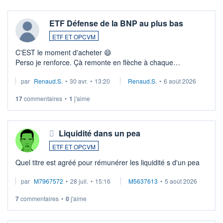
ETF Défense de la BNP au plus bas
ETF ET OPCVM
C'EST le moment d'acheter 😄​
Perso je renforce. Çà remonte en flèche à chaque
suspission d'accord dans.la guerre du moyen-orient.
par
Renaud.S.
•
30 avr.
•
13:20
Renaud.S.
•
6 août 2026
Investissement long terme tip top pour sa retraite.
LU3 ...
17
commentaires
•
1
j'aime
Liquidité dans un pea
ETF ET OPCVM
Quel titre est agréé pour rémunérer les liquidité s d'un pea
par
M7967572
•
28 juil.
•
15:16
M5637613
•
5 août 2026
7
commentaires
•
0
j'aime