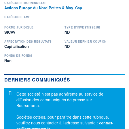
CATÉGORIE MORNINGSTAR
Actions Europe du Nord Petites & Moy. Cap.
CATÉGORIE AMF
FORME JURIDIQUE
TYPE D'INVESTISSEUR
SICAV
ND
AFFECTATION DES RÉSULTATS
VALEUR DERNIER COUPON
Capitalisation
ND
FONDS DE FONDS
Non
DERNIERS COMMUNIQUÉS
Message d'information
Cette société n'est pas adhérente au service de
diffusion des communiqués de presse sur
Boursorama.
Sociétés cotées, pour paraître dans cette rubrique,
veuillez nous contacter à l'adresse suivante :
contact-
cp@boursorama.fr