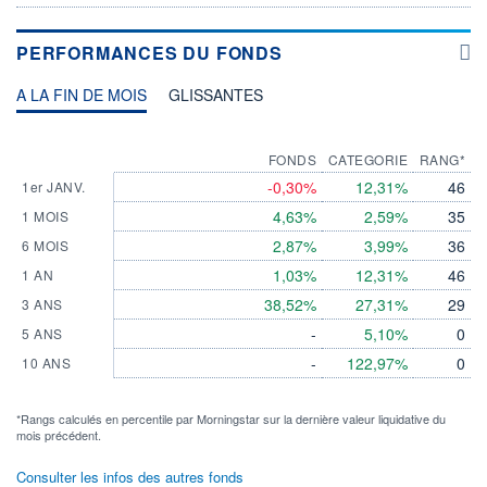
PERFORMANCES DU FONDS
A LA FIN DE MOIS
GLISSANTES
FONDS
CATEGORIE
RANG*
-0,30%
12,31%
46
1er JANV.
4,63%
2,59%
35
1 MOIS
2,87%
3,99%
36
6 MOIS
1,03%
12,31%
46
1 AN
38,52%
27,31%
29
3 ANS
-
5,10%
0
5 ANS
-
122,97%
0
10 ANS
*Rangs calculés en percentile par Morningstar sur la dernière valeur liquidative du
mois précédent.
Consulter les infos des autres fonds