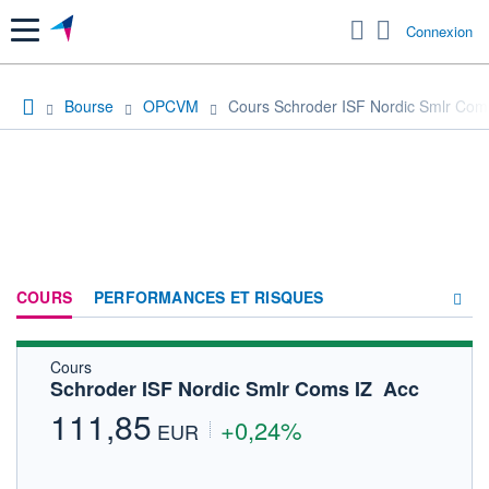
Menu
Connexion
Bourse
OPCVM
Cours Schroder ISF Nordic Smlr Coms
COURS
PERFORMANCES ET RISQUES
Cours
COMPOSITION
Schroder ISF Nordic Smlr Coms IZ  Acc
ACTUALITÉS
111,85
+0,24%
EUR
FORUM
HISTORIQUE