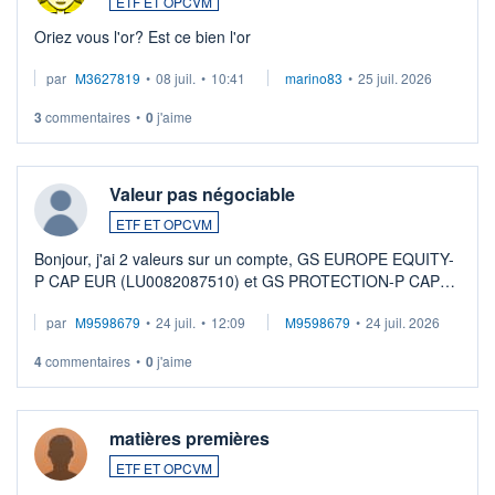
ETF ET OPCVM
Oriez vous l'or? Est ce bien l'or
par
M3627819
•
08 juil.
•
10:41
marino83
•
25 juil. 2026
3
commentaires
•
0
j'aime
Valeur pas négociable
ETF ET OPCVM
Bonjour, j'ai 2 valeurs sur un compte, GS EUROPE EQUITY-
P CAP EUR (LU0082087510) et GS PROTECTION-P CAP
EUR (LU0546913194), que je souhaite vendre. Lorsque je
par
M9598679
•
24 juil.
•
12:09
M9598679
•
24 juil. 2026
veux procéder à la vente, on me signale ...
4
commentaires
•
0
j'aime
matières premières
ETF ET OPCVM