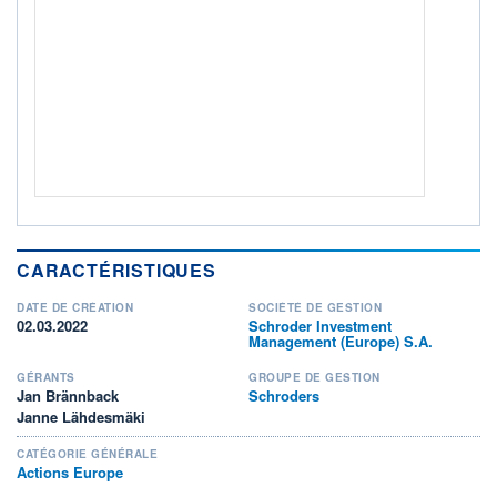
Non éligible Boursobank
ACTIF NET (EUR)
128M / 31.07.26
NOTATION MORNINGSTAR ⁽¹⁾
RISQUE DU FONDS (SRI)
5
/7
+ PORTEFEUILLE
+ LISTE
CARACTÉRISTIQUES
DATE DE CRÉATION
SOCIÉTÉ DE GESTION
02.03.2022
Schroder Investment
Management (Europe) S.A.
GÉRANTS
GROUPE DE GESTION
Jan Brännback
Schroders
Janne Lähdesmäki
CATÉGORIE GÉNÉRALE
Actions Europe