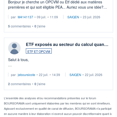
Bonjour je cherche un OPCVM ou Etf dédié aux matières
premières et qui soit éligible PEA... Auriez vous une idée?
Merci de vos conseils
par
M4141137
•
09 juil.
•
11:09
SAIQEN
•
23 juil. 2026
5
commentaires
•
0
j'aime
ETF exposés au secteur du calcul quan…
ETF ET OPCVM
Salut à tous,
Je cherche à investir sur le secteur du calcul quantique, mais
par
jeboursicote
•
22 juil.
•
14:39
SAIQEN
•
22 juil. 2026
via un ETF plutôt que des actions individuelles.
2
commentaires
•
0
j'aime
Idéalement, je voudrais qu'il soit éligible au PEA.
Pour l' ...
L'ensemble des analyses et/ou recommandations présentes sur le forum
BOURSORAMA sont uniquement élaborées par les membres qui en sont émetteurs.
Agissant exclusivement en qualité de canal de diffusion, BOURSORAMA n'a participé
en aucune manière à leur élaboration ni exercé aucun pouvoir discrétionnaire quant à