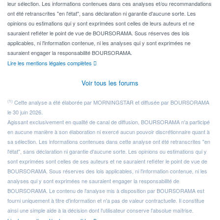
leur sélection. Les informations contenues dans ces analyses et/ou recommandations
ont été retranscrites "en l'état", sans déclaration ni garantie d'aucune sorte. Les
opinions ou estimations qui y sont exprimées sont celles de leurs auteurs et ne
sauraient refléter le point de vue de BOURSORAMA. Sous réserves des lois
applicables, ni l'information contenue, ni les analyses qui y sont exprimées ne
sauraient engager la responsabilité BOURSORAMA.
Lire les mentions légales complètes
Voir tous les forums
(1)
Cette analyse a été élaborée par MORNINGSTAR et diffusée par BOURSORAMA
le 30 juin 2026.
Agissant exclusivement en qualité de canal de diffusion, BOURSORAMA n'a participé
en aucune manière à son élaboration ni exercé aucun pouvoir discrétionnaire quant à
sa sélection. Les informations contenues dans cette analyse ont été retranscrites "en
l'état", sans déclaration ni garantie d'aucune sorte. Les opinions ou estimations qui y
sont exprimées sont celles de ses auteurs et ne sauraient refléter le point de vue de
BOURSORAMA. Sous réserves des lois applicables, ni l'information contenue, ni les
analyses qui y sont exprimées ne sauraient engager la responsabilité de
BOURSORAMA. Le contenu de l'analyse mis à disposition par BOURSORAMA est
fourni uniquement à titre d'information et n'a pas de valeur contractuelle. Il constitue
ainsi une simple aide à la décision dont l'utilisateur conserve l'absolue maîtrise.