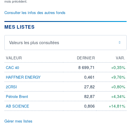
mois précédent.
Consulter les infos des autres fonds
MES LISTES
Valeurs les plus consultées
VALEUR
DERNIER
VAR.
8 699,71
+0,35%
CAC 40
0,461
+9,76%
HAFFNER ENERGY
27,82
+0,80%
2CRSI
82,87
+4,34%
Pétrole Brent
0,806
+14,81%
AB SCIENCE
Gérer mes listes