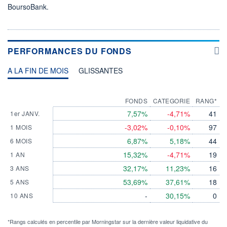
BoursoBank.
PERFORMANCES DU FONDS
A LA FIN DE MOIS
GLISSANTES
FONDS
CATEGORIE
RANG*
7,57%
-4,71%
41
1er JANV.
-3,02%
-0,10%
97
1 MOIS
6,87%
5,18%
44
6 MOIS
15,32%
-4,71%
19
1 AN
32,17%
11,23%
16
3 ANS
53,69%
37,61%
18
5 ANS
-
30,15%
0
10 ANS
*Rangs calculés en percentile par Morningstar sur la dernière valeur liquidative du