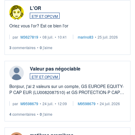
L'OR
ETF ET OPCVM
Oriez vous l'or? Est ce bien l'or
par
M3627819
•
08 juil.
•
10:41
marino83
•
25 juil. 2026
3
commentaires
•
0
j'aime
Valeur pas négociable
ETF ET OPCVM
Bonjour, j'ai 2 valeurs sur un compte, GS EUROPE EQUITY-
P CAP EUR (LU0082087510) et GS PROTECTION-P CAP
EUR (LU0546913194), que je souhaite vendre. Lorsque je
par
M9598679
•
24 juil.
•
12:09
M9598679
•
24 juil. 2026
veux procéder à la vente, on me signale ...
4
commentaires
•
0
j'aime