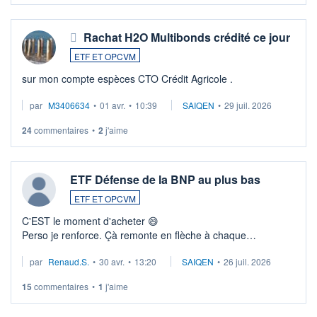
Rachat H2O Multibonds crédité ce jour
ETF ET OPCVM
sur mon compte espèces CTO Crédit Agricole .
par
M3406634
•
01 avr.
•
10:39
SAIQEN
•
29 juil. 2026
24
commentaires
•
2
j'aime
ETF Défense de la BNP au plus bas
ETF ET OPCVM
C'EST le moment d'acheter 😄​
Perso je renforce. Çà remonte en flèche à chaque
suspission d'accord dans.la guerre du moyen-orient.
par
Renaud.S.
•
30 avr.
•
13:20
SAIQEN
•
26 juil. 2026
Investissement long terme tip top pour sa retraite.
LU3 ...
15
commentaires
•
1
j'aime