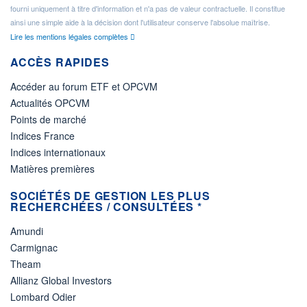
fourni uniquement à titre d'information et n'a pas de valeur contractuelle. Il constitue
ainsi une simple aide à la décision dont l'utilisateur conserve l'absolue maîtrise.
Lire les mentions légales complètes
ACCÈS RAPIDES
Accéder au forum ETF et OPCVM
Actualités OPCVM
Points de marché
Indices France
Indices internationaux
Matières premières
SOCIÉTÉS DE GESTION LES PLUS
RECHERCHÉES / CONSULTÉES *
Amundi
Carmignac
Theam
Allianz Global Investors
Lombard Odier