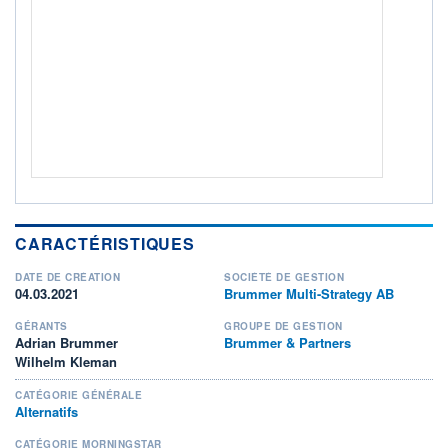
ACTIF NET (EUR)
1 021M / 31.07.26
NOTATION MORNINGSTAR ⁽¹⁾
RISQUE DU FONDS (SRI)
3
/7
+ PORTEFEUILLE
+ LISTE
CARACTÉRISTIQUES
DATE DE CRÉATION
SOCIÉTÉ DE GESTION
04.03.2021
Brummer Multi-Strategy AB
GÉRANTS
GROUPE DE GESTION
Adrian Brummer
Brummer & Partners
Wilhelm Kleman
CATÉGORIE GÉNÉRALE
Alternatifs
CATÉGORIE MORNINGSTAR