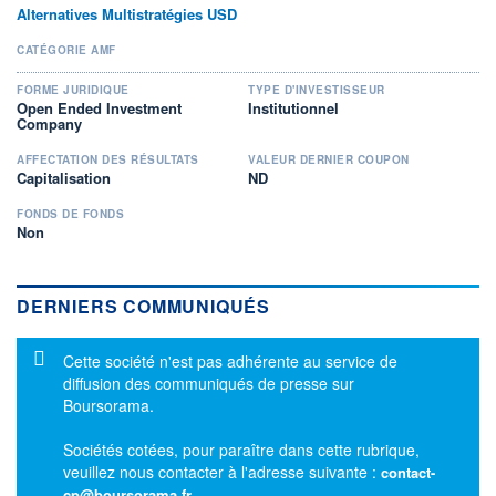
Alternatives Multistratégies USD
CATÉGORIE AMF
FORME JURIDIQUE
TYPE D'INVESTISSEUR
Open Ended Investment
Institutionnel
Company
AFFECTATION DES RÉSULTATS
VALEUR DERNIER COUPON
Capitalisation
ND
FONDS DE FONDS
Non
DERNIERS COMMUNIQUÉS
Message d'information
Cette société n'est pas adhérente au service de
diffusion des communiqués de presse sur
Boursorama.
Sociétés cotées, pour paraître dans cette rubrique,
veuillez nous contacter à l'adresse suivante :
contact-
cp@boursorama.fr