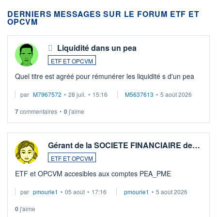
DERNIERS MESSAGES SUR LE FORUM ETF ET
OPCVM
Liquidité dans un pea
ETF ET OPCVM
Quel titre est agréé pour rémunérer les liquidité s d'un pea
par
M7967572
•
28 juil.
•
15:16
M5637613
•
5 août 2026
7
commentaires
•
0
j'aime
Gérant de la SOCIETE FINANCIAIRE de…
ETF ET OPCVM
ETF et OPCVM accesibles aux comptes PEA_PME
par
pmourie1
•
05 août
•
17:16
pmourie1
•
5 août 2026
0
j'aime