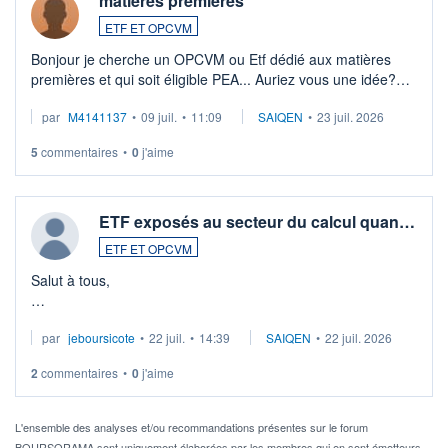
matières premières
ETF ET OPCVM
Bonjour je cherche un OPCVM ou Etf dédié aux matières
premières et qui soit éligible PEA... Auriez vous une idée?
Merci de vos conseils
par
M4141137
•
09 juil.
•
11:09
SAIQEN
•
23 juil. 2026
5
commentaires
•
0
j'aime
ETF exposés au secteur du calcul quan…
ETF ET OPCVM
Salut à tous,
Je cherche à investir sur le secteur du calcul quantique, mais
par
jeboursicote
•
22 juil.
•
14:39
SAIQEN
•
22 juil. 2026
via un ETF plutôt que des actions individuelles.
2
commentaires
•
0
j'aime
Idéalement, je voudrais qu'il soit éligible au PEA.
Pour l' ...
L'ensemble des analyses et/ou recommandations présentes sur le forum
BOURSORAMA sont uniquement élaborées par les membres qui en sont émetteurs.