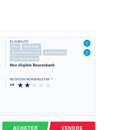
ÉLIGIBILITÉ
PEA
PEA-PME
BOURSOVIE LUX
BOURSOVIE
CTO BUSINESS
Non éligible Boursobank
NOTATION MORNINGSTAR ⁽¹⁾
ACHETER
VENDRE