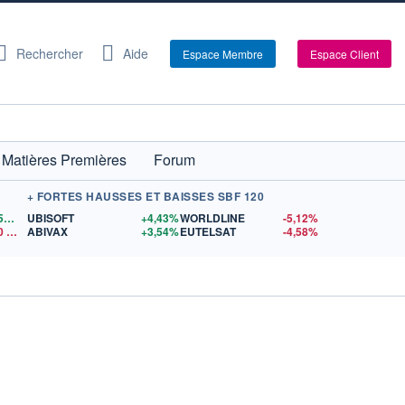
Rechercher
Aide
Espace Membre
Espace Client
Matières Premières
Forum
+ FORTES HAUSSES ET BAISSES SBF 120
1,1559
$US
UBISOFT
+4,43%
WORLDLINE
-5,12%
0
$US
ABIVAX
+3,54%
EUTELSAT
-4,58%