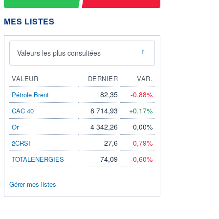
MES LISTES
Valeurs les plus consultées
VALEUR
DERNIER
VAR.
82,35
-0,88%
Pétrole Brent
8 714,93
+0,17%
CAC 40
4 342,26
0,00%
Or
27,6
-0,79%
2CRSI
74,09
-0,60%
TOTALENERGIES
Gérer mes listes