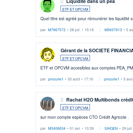
Liquidité dans un pea
ETF ET OPCVM
Quel titre est agréé pour rémunérer les liquidité 
par
M7967572
•
28 juil.
•
15:16
M5637613
•
5 a
Gérant de la SOCIETE FINANC
ETF ET OPCVM
ETF et OPCVM accesibles aux comptes PEA_P
par
pmourie1
•
05 août
•
17:16
pmourie1
•
5 aoû
Rachat H2O Multibonds crédit
ETF ET OPCVM
sur mon compte espèces CTO Crédit Agricole .
par
M3406634
•
01 avr.
•
10:39
SAIQEN
•
29 juil