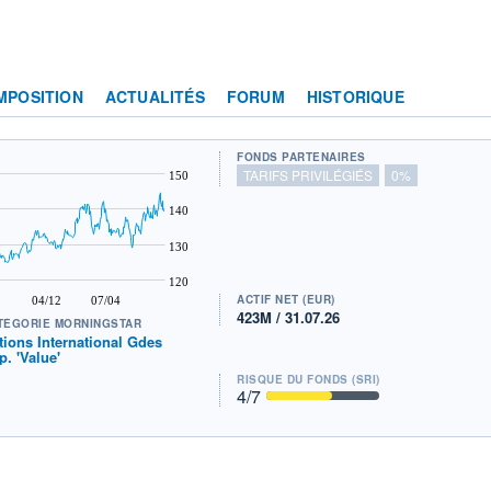
MPOSITION
ACTUALITÉS
FORUM
HISTORIQUE
FONDS PARTENAIRES
TARIFS PRIVILÉGIÉS
0%
150
140
130
120
ACTIF NET (EUR)
04/12
07/04
423M / 31.07.26
TÉGORIE MORNINGSTAR
tions International Gdes
p. 'Value'
RISQUE DU FONDS (SRI)
4
/7