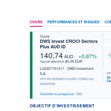
COURS
PERFORMANCES ET RISQUES
CO
Cours
DWS Invest CROCI Sectors
Plus AUD ID
140,74
+0,87%
AUD
86,05 EUR
VALEUR INDICATIVE
LU2357751317 - DWS Investment
S.A.
CA
Ac
OPCVM DERNIER COURS CONNU AU
Ca
06/08/2026
Consulter le prospectus / DIC
OBJECTIF D'INVESTISSEMENT