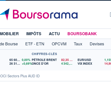
MOBILIER
IMPÔTS
ACTU
BOURSOBANK
 de Bourse
ETF - ETN
OPCVM
Taux
Devises
CHIFFRES-CLÉS
65 606,71
0,00%
PÉTROLE BRENT
82,35
$US
EUR/USD
26 319,45
+0,69%
ONCE D'OR
4 342,26
$US
VIX INDEX
14,9
OCI Sectors Plus AUD ID