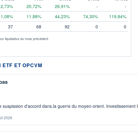
12,73%
20,72%
26,91%
-
-
11,08%
11,88%
44,23%
74,30%
119,84%
37
68
92
0
0
eur liquidative du mois précédent.
 ETF ET OPCVM
 bas
 suspission d'accord dans.la guerre du moyen-orient. Investissement lo
ût 2026