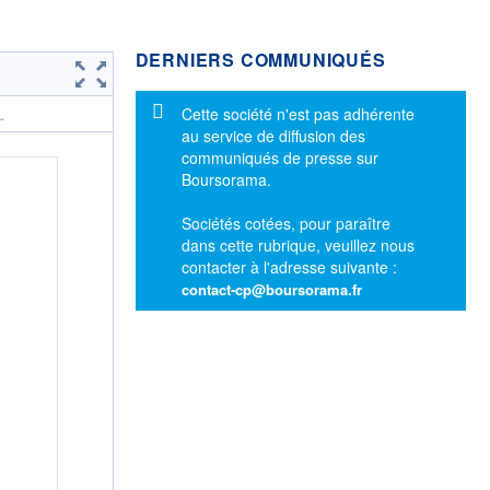
DERNIERS COMMUNIQUÉS
Message d'information
Cette société n'est pas adhérente
.
au service de diffusion des
communiqués de presse sur
Boursorama.
Sociétés cotées, pour paraître
dans cette rubrique, veuillez nous
contacter à l'adresse suivante :
contact-cp@boursorama.fr