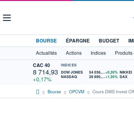
Menu
BOURSE
ÉPARGNE
BUDGET
IM
Actualités
Actions
Indices
Produits
CAC 40
INDICES
8 714,93
DOW JONES
54 036,93
+0,28%
NIKKEI
NASDAQ
26 690,62
+1,30%
DAX
+0,17%
Bourse
OPCVM
Cours DWS Invest CR