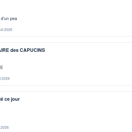
s d'un pea
oût 2026
IAIRE des CAPUCINS
ME
t 2026
é ce jour
. 2026