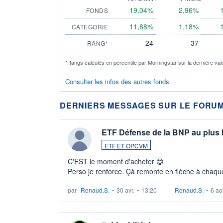
19,04%
2,96%
FONDS
11,88%
1,18%
CATEGORIE
24
37
RANG*
*Rangs calculés en percentile par Morningstar sur la dernière val
Consulter les infos des autres fonds
DERNIERS MESSAGES SUR LE FORUM
ETF Défense de la BNP au plus
ETF ET OPCVM
C'EST le moment d'acheter 😄​
Perso je renforce. Çà remonte en flèche à chaque
LU3 ...
par
Renaud.S.
•
30 avr.
•
13:20
Renaud.S.
•
6 ao