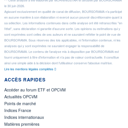
Cette analyse a été élaborée par MORNINGSTAR et diffusée par BOURSORAMA
le 30 juin 2026.
Agissant exclusivement en qualité de canal de diffusion, BOURSORAMA n'a participé
en aucune manière à son élaboration ni exercé aucun pouvoir discrétionnaire quant à
sa sélection. Les informations contenues dans cette analyse ont été retranscrites "en
l'état", sans déclaration ni garantie d'aucune sorte. Les opinions ou estimations qui y
sont exprimées sont celles de ses auteurs et ne sauraient refléter le point de vue de
BOURSORAMA. Sous réserves des lois applicables, ni l'information contenue, ni les
analyses qui y sont exprimées ne sauraient engager la responsabilité de
BOURSORAMA. Le contenu de l'analyse mis à disposition par BOURSORAMA est
fourni uniquement à titre d'information et n'a pas de valeur contractuelle. Il constitue
ainsi une simple aide à la décision dont l'utilisateur conserve l'absolue maîtrise.
Lire les mentions légales complètes
ACCÈS RAPIDES
Accéder au forum ETF et OPCVM
Actualités OPCVM
Points de marché
Indices France
Indices internationaux
Matières premières