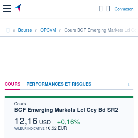
Menu
Connexion
Bourse
OPCVM
Cours BGF Emerging Markets Lcl Cc
COURS
PERFORMANCES ET RISQUES
Cours
COMPOSITION
BGF Emerging Markets Lcl Ccy Bd SR2
ACTUALITÉS
12,16
+0,16%
USD
FORUM
10,52 EUR
VALEUR INDICATIVE
HISTORIQUE