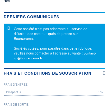
Non
DERNIERS COMMUNIQUÉS
Message d'information
Cette société n'est pas adhérente au service de
diffusion des communiqués de presse sur
Boursorama.
Sociétés cotées, pour paraître dans cette rubrique,
veuillez nous contacter à l'adresse suivante :
contact-
cp@boursorama.fr
FRAIS ET CONDITIONS DE SOUSCRIPTION
FRAIS D'ENTRÉE
PROSPECTUS
0 %
FRAIS DE SORTIE