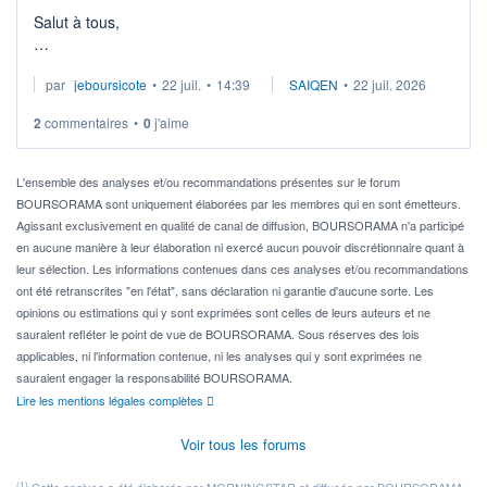
Salut à tous,
Je cherche à investir sur le secteur du calcul quantique, mais
par
jeboursicote
•
22 juil.
•
14:39
SAIQEN
•
22 juil. 2026
via un ETF plutôt que des actions individuelles.
2
commentaires
•
0
j'aime
Idéalement, je voudrais qu'il soit éligible au PEA.
Pour l' ...
L'ensemble des analyses et/ou recommandations présentes sur le forum
BOURSORAMA sont uniquement élaborées par les membres qui en sont émetteurs.
Agissant exclusivement en qualité de canal de diffusion, BOURSORAMA n'a participé
en aucune manière à leur élaboration ni exercé aucun pouvoir discrétionnaire quant à
leur sélection. Les informations contenues dans ces analyses et/ou recommandations
ont été retranscrites "en l'état", sans déclaration ni garantie d'aucune sorte. Les
opinions ou estimations qui y sont exprimées sont celles de leurs auteurs et ne
sauraient refléter le point de vue de BOURSORAMA. Sous réserves des lois
applicables, ni l'information contenue, ni les analyses qui y sont exprimées ne
sauraient engager la responsabilité BOURSORAMA.
Lire les mentions légales complètes
Voir tous les forums
(1)