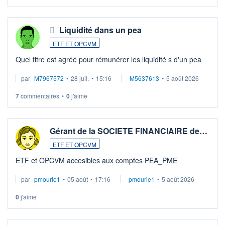
Liquidité dans un pea
ETF ET OPCVM
Quel titre est agréé pour rémunérer les liquidité s d'un pea
par
M7967572
•
28 juil.
•
15:16
M5637613
•
5 août 2026
7
commentaires
•
0
j'aime
Gérant de la SOCIETE FINANCIAIRE de…
ETF ET OPCVM
ETF et OPCVM accesibles aux comptes PEA_PME
par
pmourie1
•
05 août
•
17:16
pmourie1
•
5 août 2026
0
j'aime