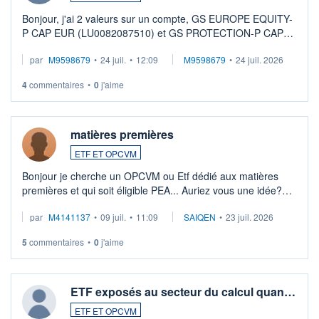
Bonjour, j'ai 2 valeurs sur un compte, GS EUROPE EQUITY-
P CAP EUR (LU0082087510) et GS PROTECTION-P CAP
EUR (LU0546913194), que je souhaite vendre. Lorsque je
par
M9598679
•
24 juil.
•
12:09
M9598679
•
24 juil. 2026
veux procéder à la vente, on me signale ...
4
commentaires
•
0
j'aime
matières premières
ETF ET OPCVM
Bonjour je cherche un OPCVM ou Etf dédié aux matières
premières et qui soit éligible PEA... Auriez vous une idée?
Merci de vos conseils
par
M4141137
•
09 juil.
•
11:09
SAIQEN
•
23 juil. 2026
5
commentaires
•
0
j'aime
ETF exposés au secteur du calcul quan…
ETF ET OPCVM