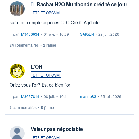
Rachat H2O Multibonds crédité ce jour
ETF ET OPCVM
sur mon compte espèces CTO Crédit Agricole .
par
M3406634
•
01 avr.
•
10:39
SAIQEN
•
29 juil. 2026
24
commentaires
•
2
j'aime
L'OR
ETF ET OPCVM
Oriez vous l'or? Est ce bien l'or
par
M3627819
•
08 juil.
•
10:41
marino83
•
25 juil. 2026
3
commentaires
•
0
j'aime
Valeur pas négociable
ETF ET OPCVM