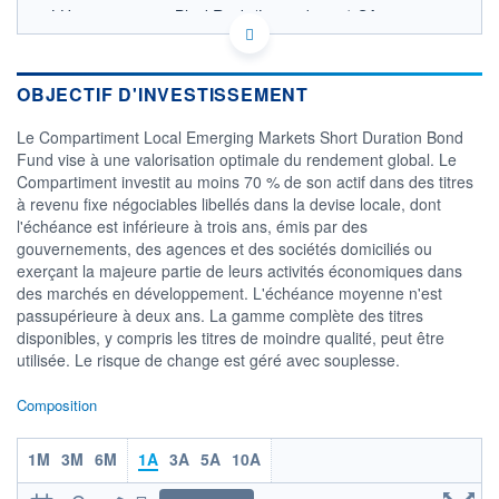
LU2319963547 - BlackRock (Luxembourg) SA
OPCVM DERNIER COURS CONNU AU 06/08/2026
Consulter le prospectus / DIC
OBJECTIF D'INVESTISSEMENT
12,5
Le Compartiment Local Emerging Markets Short Duration Bond
12,0
Fund vise à une valorisation optimale du rendement global. Le
11,5
Compartiment investit au moins 70 % de son actif dans des titres
11,0
à revenu fixe négociables libellés dans la devise locale, dont
10,5
l'échéance est inférieure à trois ans, émis par des
03/12
08/04
gouvernements, des agences et des sociétés domiciliés ou
exerçant la majeure partie de leurs activités économiques dans
CATÉGORIE MORNINGSTAR
des marchés en développement. L'échéance moyenne n'est
Obligations Marchés
passupérieure à deux ans. La gamme complète des titres
Emergents Devise Locale
disponibles, y compris les titres de moindre qualité, peut être
FONDS PARTENAIRES
utilisée. Le risque de change est géré avec souplesse.
TARIFS PRIVILÉGIÉS
0%
Composition
ÉLIGIBILITÉ
PEA
PEA-PME
BOURSOVIE LUX
BOURSOVIE
CTO BUSINESS
1M
3M
6M
1A
3A
5A
10A
Non éligible Boursobank