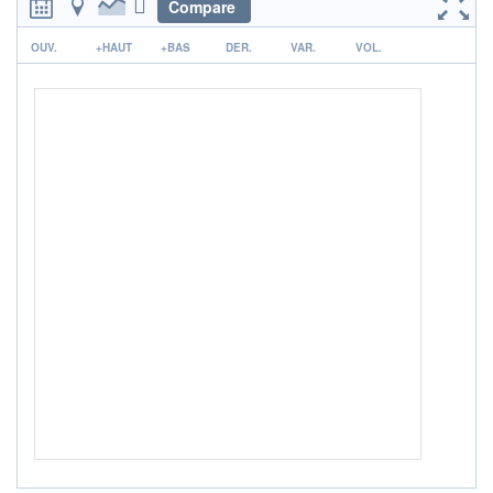
Compare
ACTIF NET (EUR)
1 483M / 31.07.26
r
OUV.
+HAUT
+BAS
DER.
VAR.
VOL.
NOTATION MORNINGSTAR ⁽¹⁾
RISQUE DU FONDS (SRI)
3
/7
+ PORTEFEUILLE
+ LISTE