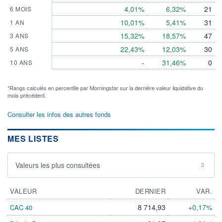
4,01%
6,32%
21
6 MOIS
10,01%
5,41%
31
1 AN
15,32%
18,57%
47
3 ANS
22,43%
12,03%
30
5 ANS
-
31,46%
0
10 ANS
*Rangs calculés en percentile par Morningstar sur la dernière valeur liquidative du
mois précédent.
Consulter les infos des autres fonds
MES LISTES
Valeurs les plus consultées
VALEUR
DERNIER
VAR.
8 714,93
+0,17%
CAC 40