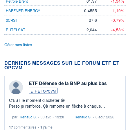
81,97
-1,34%
Pétrole Brent
0,4555
-1,19%
HAFFNER ENERGY
27,6
-0,79%
2CRSI
2,044
-4,58%
EUTELSAT
Gérer mes listes
DERNIERS MESSAGES SUR LE FORUM ETF ET
OPCVM
ETF Défense de la BNP au plus bas
ETF ET OPCVM
C'EST le moment d'acheter 😄​
Perso je renforce. Çà remonte en flèche à chaque
suspission d'accord dans.la guerre du moyen-orient.
par
Renaud.S.
•
30 avr.
•
13:20
Renaud.S.
•
6 août 2026
Investissement long terme tip top pour sa retraite.
LU3 ...
17
commentaires
•
1
j'aime