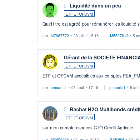
Liquidité dans un pea
ETF ET OPCVM
Quel titre est agréé pour rémunérer les liquidité 
par
M7967572
•
28 juil.
•
15:16
M5637613
•
5 a
Gérant de la SOCIETE FINANC
ETF ET OPCVM
ETF et OPCVM accesibles aux comptes PEA_P
par
pmourie1
•
05 août
•
17:16
pmourie1
•
5 aoû
Rachat H2O Multibonds crédit
ETF ET OPCVM
sur mon compte espèces CTO Crédit Agricole .
par
M3406634
•
01 avr.
•
10:39
SAIQEN
•
29 juil