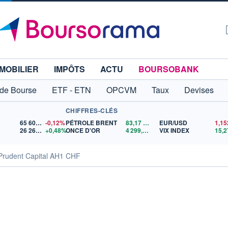
MOBILIER
IMPÔTS
ACTU
BOURSOBANK
 de Bourse
ETF - ETN
OPCVM
Taux
Devises
CHIFFRES-CLÉS
65 606,71
-0,12%
PÉTROLE BRENT
83,17
$US
EUR/USD
26 265,57
+0,48%
ONCE D'OR
4 299,31
$US
VIX INDEX
15,2
Prudent Capital AH1 CHF