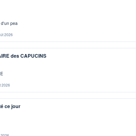
s d'un pea
oût 2026
IAIRE des CAPUCINS
ME
t 2026
é ce jour
. 2026