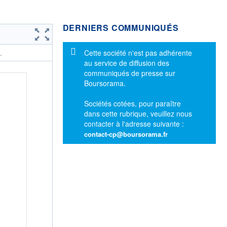
DERNIERS COMMUNIQUÉS
Message d'information
Cette société n'est pas adhérente
.
au service de diffusion des
communiqués de presse sur
Boursorama.
Sociétés cotées, pour paraître
dans cette rubrique, veuillez nous
contacter à l'adresse suivante :
contact-cp@boursorama.fr