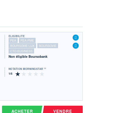
ÉLIGIBILITÉ
PEA
PEA-PME
BOURSOVIE LUX
BOURSOVIE
CTO BUSINESS
Non éligible Boursobank
NOTATION MORNINGSTAR ⁽¹⁾
ACHETER
VENDRE