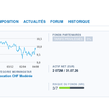
MPOSITION
ACTUALITÉS
FORUM
HISTORIQUE
FONDS PARTENAIRES
TARIFS PRIVILÉGIÉS
0%
10,5
10,0
9,5
9,0
ACTIF NET (EUR)
03/12
02/04
04/08
2 072M / 31.07.26
TÉGORIE MORNINGSTAR
location CHF Modérée
RISQUE DU FONDS (SRI)
3
/7