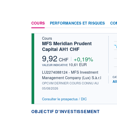
COURS
PERFORMANCES ET RISQUES
CO
Cours
MFS Meridian Prudent
Capital AH1 CHF
9,92
+0,19%
CHF
10,61 EUR
VALEUR INDICATIVE
LU2274088124 - MFS Investment
Management Company (Lux) S.à.r.l
CA
Al
OPCVM DERNIER COURS CONNU AU
05/08/2026
Consulter le prospectus / DIC
OBJECTIF D'INVESTISSEMENT