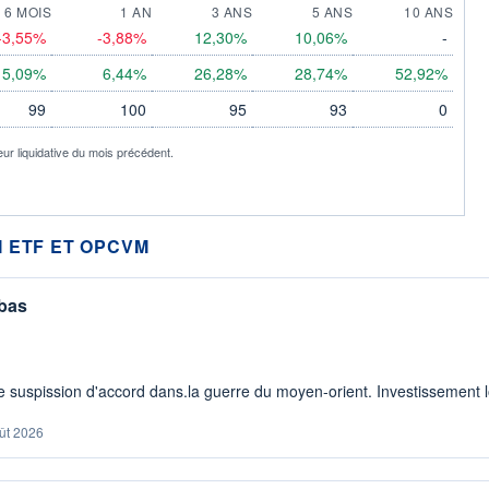
6 MOIS
1 AN
3 ANS
5 ANS
10 ANS
-3,55%
-3,88%
12,30%
10,06%
-
5,09%
6,44%
26,28%
28,74%
52,92%
99
100
95
93
0
eur liquidative du mois précédent.
 ETF ET OPCVM
 bas
 suspission d'accord dans.la guerre du moyen-orient. Investissement lo
ût 2026