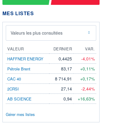
MES LISTES
Valeurs les plus consultées
VALEUR
DERNIER
VAR.
0,4425
-4,01%
HAFFNER ENERGY
83,17
+0,11%
Pétrole Brent
8 714,91
+0,17%
CAC 40
27,14
-2,44%
2CRSI
0,94
+16,63%
AB SCIENCE
Gérer mes listes