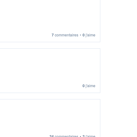
7
commentaires
•
0
j'aime
0
j'aime
24
commentaires
•
2
j'aime