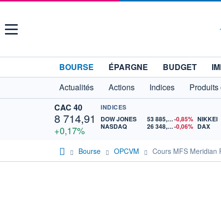
Menu
BOURSE
ÉPARGNE
BUDGET
IM
Actualités
Actions
Indices
Produits
CAC 40
INDICES
8 714,91
DOW JONES
53 885,10
-0,85%
NIKKEI
NASDAQ
26 348,35
-0,06%
DAX
+0,17%
Bourse
OPCVM
Cours MFS Meridian 