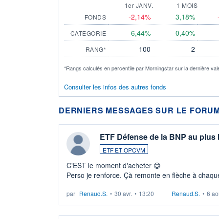
1er JANV.
1 MOIS
-2,14%
3,18%
FONDS
6,44%
0,40%
CATEGORIE
100
2
RANG*
*Rangs calculés en percentile par Morningstar sur la dernière val
Consulter les infos des autres fonds
DERNIERS MESSAGES SUR LE FORUM
ETF Défense de la BNP au plus
ETF ET OPCVM
C'EST le moment d'acheter 😄​
Perso je renforce. Çà remonte en flèche à chaque
LU3 ...
par
Renaud.S.
•
30 avr.
•
13:20
Renaud.S.
•
6 ao