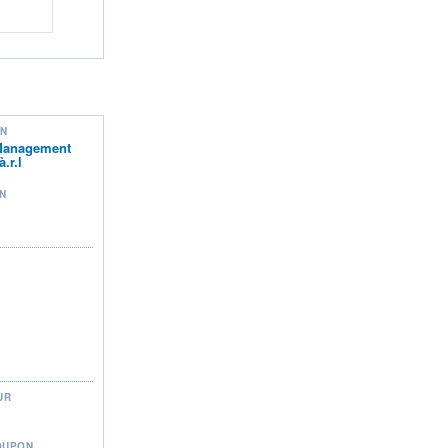
ON
Management
.r.l
N
UR
OUPON