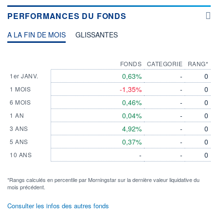
PERFORMANCES DU FONDS
A LA FIN DE MOIS
GLISSANTES
FONDS
CATEGORIE
RANG*
0,63%
-
0
1er JANV.
-1,35%
-
0
1 MOIS
0,46%
-
0
6 MOIS
0,04%
-
0
1 AN
4,92%
-
0
3 ANS
0,37%
-
0
5 ANS
-
-
0
10 ANS
*Rangs calculés en percentile par Morningstar sur la dernière valeur liquidative du
mois précédent.
Consulter les infos des autres fonds