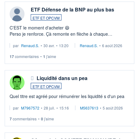
ETF Défense de la BNP au plus bas
ETF ET OPCVM
C'EST le moment d'acheter 😄​
Perso je renforce. Çà remonte en flèche à chaque
suspission d'accord dans.la guerre du moyen-orient.
par
Renaud.S.
•
30 avr.
•
13:20
Renaud.S.
•
6 août 2026
Investissement long terme tip top pour sa retraite.
LU3 ...
17
commentaires
•
1
j'aime
Liquidité dans un pea
ETF ET OPCVM
Quel titre est agréé pour rémunérer les liquidité s d'un pea
par
M7967572
•
28 juil.
•
15:16
M5637613
•
5 août 2026
7
commentaires
•
0
j'aime