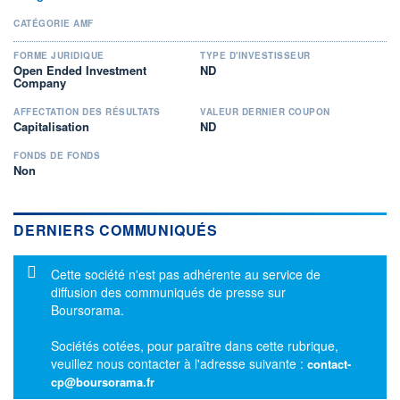
CATÉGORIE AMF
FORME JURIDIQUE
TYPE D'INVESTISSEUR
Open Ended Investment
ND
Company
AFFECTATION DES RÉSULTATS
VALEUR DERNIER COUPON
Capitalisation
ND
FONDS DE FONDS
Non
DERNIERS COMMUNIQUÉS
Message d'information
Cette société n'est pas adhérente au service de
diffusion des communiqués de presse sur
Boursorama.
Sociétés cotées, pour paraître dans cette rubrique,
veuillez nous contacter à l'adresse suivante :
contact-
cp@boursorama.fr