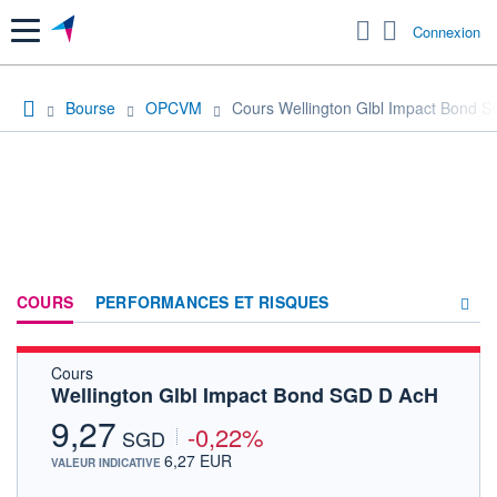
Menu
Connexion
Bourse
OPCVM
Cours Wellington Glbl Impact Bond 
COURS
PERFORMANCES ET RISQUES
Cours
COMPOSITION
Wellington Glbl Impact Bond SGD D AcH
ACTUALITÉS
9,27
-0,22%
SGD
FORUM
6,27 EUR
VALEUR INDICATIVE
HISTORIQUE