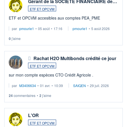
Gérant de la SOCIETE FINANCIAIRE de…
ETF ET OPCVM
ETF et OPCVM accesibles aux comptes PEA_PME
par
pmourie1
•
05 août
•
17:16
pmourie1
•
5 août 2026
0
j'aime
Rachat H2O Multibonds crédité ce jour
ETF ET OPCVM
sur mon compte espèces CTO Crédit Agricole .
par
M3406634
•
01 avr.
•
10:39
SAIQEN
•
29 juil. 2026
24
commentaires
•
2
j'aime
L'OR
ETF ET OPCVM