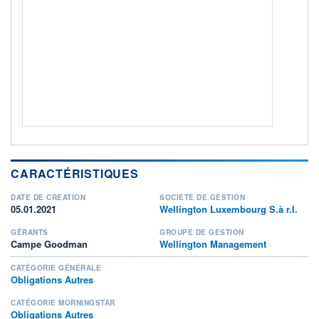
ACTIF NET (EUR)
955M / 31.07.26
NOTATION MORNINGSTAR ⁽¹⁾
RISQUE DU FONDS (SRI)
2
/7
+ PORTEFEUILLE
+ LISTE
CARACTÉRISTIQUES
DATE DE CRÉATION
SOCIÉTÉ DE GESTION
05.01.2021
Wellington Luxembourg S.à r.l.
GÉRANTS
GROUPE DE GESTION
Campe Goodman
Wellington Management
CATÉGORIE GÉNÉRALE
Obligations Autres
CATÉGORIE MORNINGSTAR
Obligations Autres