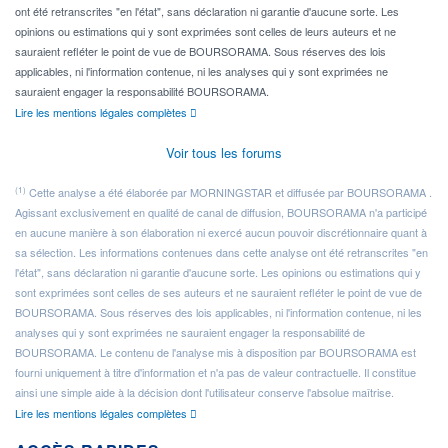
ont été retranscrites "en l'état", sans déclaration ni garantie d'aucune sorte. Les
opinions ou estimations qui y sont exprimées sont celles de leurs auteurs et ne
sauraient refléter le point de vue de BOURSORAMA. Sous réserves des lois
applicables, ni l'information contenue, ni les analyses qui y sont exprimées ne
sauraient engager la responsabilité BOURSORAMA.
Lire les mentions légales complètes
Voir tous les forums
(1)
Cette analyse a été élaborée par MORNINGSTAR et diffusée par BOURSORAMA .
Agissant exclusivement en qualité de canal de diffusion, BOURSORAMA n'a participé
en aucune manière à son élaboration ni exercé aucun pouvoir discrétionnaire quant à
sa sélection. Les informations contenues dans cette analyse ont été retranscrites "en
l'état", sans déclaration ni garantie d'aucune sorte. Les opinions ou estimations qui y
sont exprimées sont celles de ses auteurs et ne sauraient refléter le point de vue de
BOURSORAMA. Sous réserves des lois applicables, ni l'information contenue, ni les
analyses qui y sont exprimées ne sauraient engager la responsabilité de
BOURSORAMA. Le contenu de l'analyse mis à disposition par BOURSORAMA est
fourni uniquement à titre d'information et n'a pas de valeur contractuelle. Il constitue
ainsi une simple aide à la décision dont l'utilisateur conserve l'absolue maîtrise.
Lire les mentions légales complètes