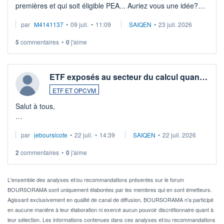
premières et qui soit éligible PEA... Auriez vous une idée?
Merci de vos conseils
par
M4141137
•
09 juil.
•
11:09
SAIQEN
•
23 juil. 2026
5
commentaires
•
0
j'aime
ETF exposés au secteur du calcul quan…
ETF ET OPCVM
Salut à tous,
Je cherche à investir sur le secteur du calcul quantique, mais
par
jeboursicote
•
22 juil.
•
14:39
SAIQEN
•
22 juil. 2026
via un ETF plutôt que des actions individuelles.
2
commentaires
•
0
j'aime
Idéalement, je voudrais qu'il soit éligible au PEA.
Pour l' ...
L'ensemble des analyses et/ou recommandations présentes sur le forum
BOURSORAMA sont uniquement élaborées par les membres qui en sont émetteurs.
Agissant exclusivement en qualité de canal de diffusion, BOURSORAMA n'a participé
en aucune manière à leur élaboration ni exercé aucun pouvoir discrétionnaire quant à
leur sélection. Les informations contenues dans ces analyses et/ou recommandations