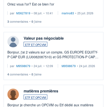
Oriez vous l'or? Est ce bien l'or
par
M3627819
•
08 juil.
•
10:41
marino83
•
25 juil. 2026
3
commentaires
•
0
j'aime
Valeur pas négociable
ETF ET OPCVM
Bonjour, j'ai 2 valeurs sur un compte, GS EUROPE EQUITY-
P CAP EUR (LU0082087510) et GS PROTECTION-P CAP
EUR (LU0546913194), que je souhaite vendre. Lorsque je
par
M9598679
•
24 juil.
•
12:09
M9598679
•
24 juil. 2026
veux procéder à la vente, on me signale ...
4
commentaires
•
0
j'aime
matières premières
ETF ET OPCVM
Bonjour je cherche un OPCVM ou Etf dédié aux matières