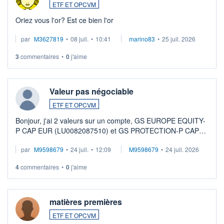
ETF ET OPCVM
Oriez vous l'or? Est ce bien l'or
par
M3627819
•
08 juil.
•
10:41
marino83
•
25 juil. 2026
3
commentaires
•
0
j'aime
Valeur pas négociable
ETF ET OPCVM
Bonjour, j'ai 2 valeurs sur un compte, GS EUROPE EQUITY-
P CAP EUR (LU0082087510) et GS PROTECTION-P CAP
EUR (LU0546913194), que je souhaite vendre. Lorsque je
par
M9598679
•
24 juil.
•
12:09
M9598679
•
24 juil. 2026
veux procéder à la vente, on me signale ...
4
commentaires
•
0
j'aime
matières premières
ETF ET OPCVM