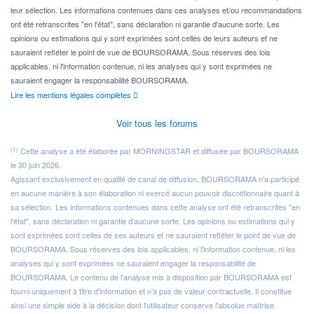
leur sélection. Les informations contenues dans ces analyses et/ou recommandations
ont été retranscrites "en l'état", sans déclaration ni garantie d'aucune sorte. Les
opinions ou estimations qui y sont exprimées sont celles de leurs auteurs et ne
sauraient refléter le point de vue de BOURSORAMA. Sous réserves des lois
applicables, ni l'information contenue, ni les analyses qui y sont exprimées ne
sauraient engager la responsabilité BOURSORAMA.
Lire les mentions légales complètes
Voir tous les forums
(1)
Cette analyse a été élaborée par MORNINGSTAR et diffusée par BOURSORAMA
le 30 juin 2026.
Agissant exclusivement en qualité de canal de diffusion, BOURSORAMA n'a participé
en aucune manière à son élaboration ni exercé aucun pouvoir discrétionnaire quant à
sa sélection. Les informations contenues dans cette analyse ont été retranscrites "en
l'état", sans déclaration ni garantie d'aucune sorte. Les opinions ou estimations qui y
sont exprimées sont celles de ses auteurs et ne sauraient refléter le point de vue de
BOURSORAMA. Sous réserves des lois applicables, ni l'information contenue, ni les
analyses qui y sont exprimées ne sauraient engager la responsabilité de
BOURSORAMA. Le contenu de l'analyse mis à disposition par BOURSORAMA est
fourni uniquement à titre d'information et n'a pas de valeur contractuelle. Il constitue
ainsi une simple aide à la décision dont l'utilisateur conserve l'absolue maîtrise.