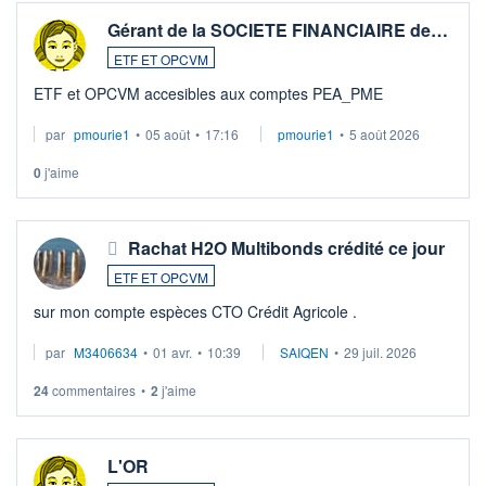
Gérant de la SOCIETE FINANCIAIRE de…
ETF ET OPCVM
ETF et OPCVM accesibles aux comptes PEA_PME
par
pmourie1
•
05 août
•
17:16
pmourie1
•
5 août 2026
0
j'aime
Rachat H2O Multibonds crédité ce jour
ETF ET OPCVM
sur mon compte espèces CTO Crédit Agricole .
par
M3406634
•
01 avr.
•
10:39
SAIQEN
•
29 juil. 2026
24
commentaires
•
2
j'aime
L'OR