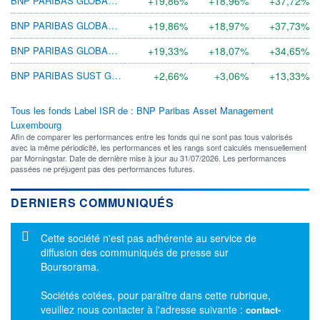
+19,86%
+18,96%
+37,72%
BNP PARIBAS GLOBAL ENVIR CL C
+19,86%
+18,97%
+37,73%
BNP PARIBAS GLOBAL ENVIR N C
+19,33%
+18,07%
+34,65%
BNP PARIBAS SUST GLB CORP BD I R
+2,66%
+3,06%
+13,33%
Tous les fonds Label ISR de : BNP Paribas Asset Management
Luxembourg
Afin de comparer les performances entre les fonds qui ne sont pas tous valorisés
avec la même périodicité, les performances et les rangs sont calculés mensuellement
par Morningstar. Date de dernière mise à jour au 31/07/2026. Les performances
passées ne préjugent pas des performances futures.
DERNIERS COMMUNIQUÉS
Message d'information
Cette société n'est pas adhérente au service de
diffusion des communiqués de presse sur
Boursorama.
Sociétés cotées, pour paraître dans cette rubrique,
veuillez nous contacter à l'adresse suivante :
contact-