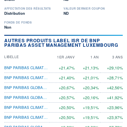
AFFECTATION DES RÉSULTATS
VALEUR DERNIER COUPON
Distribution
ND
FONDS DE FONDS
Non
AUTRES PRODUITS LABEL ISR DE BNP
PARIBAS ASSET MANAGEMENT LUXEMBOURG
LIBELLE
1ER JANV
1 AN
3 ANS
BNP PARIBAS CLIMATE CHANGE I C
+21,47%
+21,13%
+29,10%
BNP PARIBAS CLIMATE CHANGE PRIVL C
+21,40%
+21,01%
+28,71%
BNP PARIBAS GLOBAL ENVIR I C
+20,67%
+20,34%
+42,56%
BNP PARIBAS GLOBAL ENVIR PRIVL C
+20,57%
+20,16%
+41,92%
BNP PARIBAS CLIMATE CHANGE CL DIS
+20,50%
+19,51%
+23,96%
BNP PARIBAS CLIMATE CHANGE CL C
+20,50%
+19,51%
+23,97%
BNP PARIBAS GLOBAL ENVIR CL D