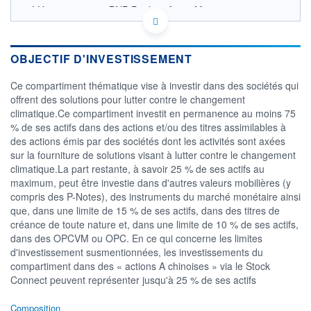
LU2249475349 - BNP Paribas Asset Management
Luxembourg
OPCVM DERNIER COURS CONNU AU 05/08/2026
Consulter le prospectus / DIC
OBJECTIF D'INVESTISSEMENT
120
Ce compartiment thématique vise à investir dans des sociétés qui
offrent des solutions pour lutter contre le changement
110
climatique.Ce compartiment investit en permanence au moins 75
100
% de ses actifs dans des actions et/ou des titres assimilables à
90
des actions émis par des sociétés dont les activités sont axées
80
sur la fourniture de solutions visant à lutter contre le changement
03/12
02/04
climatique.La part restante, à savoir 25 % de ses actifs au
maximum, peut être investie dans d'autres valeurs mobilières (y
CATÉGORIE MORNINGSTAR
compris des P-Notes), des instruments du marché monétaire ainsi
Actions Secteur Ecologie
que, dans une limite de 15 % de ses actifs, dans des titres de
créance de toute nature et, dans une limite de 10 % de ses actifs,
FONDS PARTENAIRES
TARIFS PRIVILÉGIÉS
0%
dans des OPCVM ou OPC. En ce qui concerne les limites
d'investissement susmentionnées, les investissements du
ÉLIGIBILITÉ
compartiment dans des « actions A chinoises » via le Stock
PEA
PEA-PME
BOURSOVIE LUX
BOURSOVIE
Connect peuvent représenter jusqu'à 25 % de ses actifs
CTO BUSINESS
Non éligible Boursobank
Composition