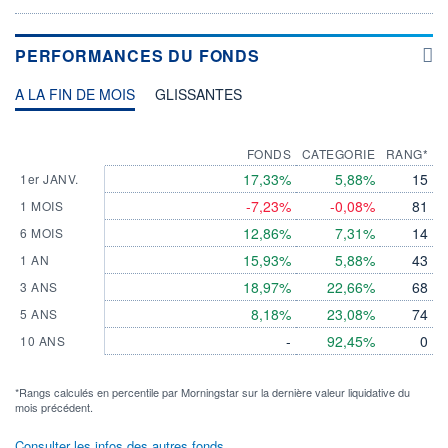
PERFORMANCES DU FONDS
A LA FIN DE MOIS
GLISSANTES
FONDS
CATEGORIE
RANG*
17,33%
5,88%
15
1er JANV.
-7,23%
-0,08%
81
1 MOIS
12,86%
7,31%
14
6 MOIS
15,93%
5,88%
43
1 AN
18,97%
22,66%
68
3 ANS
8,18%
23,08%
74
5 ANS
-
92,45%
0
10 ANS
*Rangs calculés en percentile par Morningstar sur la dernière valeur liquidative du
mois précédent.
Consulter les infos des autres fonds