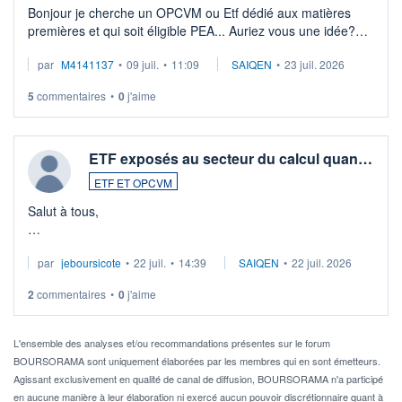
Bonjour je cherche un OPCVM ou Etf dédié aux matières
premières et qui soit éligible PEA... Auriez vous une idée?
Merci de vos conseils
par
M4141137
•
09 juil.
•
11:09
SAIQEN
•
23 juil. 2026
5
commentaires
•
0
j'aime
ETF exposés au secteur du calcul quan…
ETF ET OPCVM
Salut à tous,
Je cherche à investir sur le secteur du calcul quantique, mais
par
jeboursicote
•
22 juil.
•
14:39
SAIQEN
•
22 juil. 2026
via un ETF plutôt que des actions individuelles.
2
commentaires
•
0
j'aime
Idéalement, je voudrais qu'il soit éligible au PEA.
Pour l' ...
L'ensemble des analyses et/ou recommandations présentes sur le forum
BOURSORAMA sont uniquement élaborées par les membres qui en sont émetteurs.
Agissant exclusivement en qualité de canal de diffusion, BOURSORAMA n'a participé
en aucune manière à leur élaboration ni exercé aucun pouvoir discrétionnaire quant à