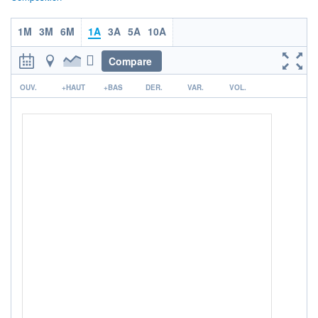
ACTIF NET (EUR)
1 498M / 31.07.26
1M
3M
6M
1A
3A
5A
10A
NOTATION MORNINGSTAR ⁽¹⁾
Compare
r
OUV.
+HAUT
+BAS
DER.
VAR.
VOL.
RISQUE DU FONDS (SRI)
4
/7
ISR
Ce fonds détient le Label ISR (Investissement Social
+ PORTEFEUILLE
+ LISTE