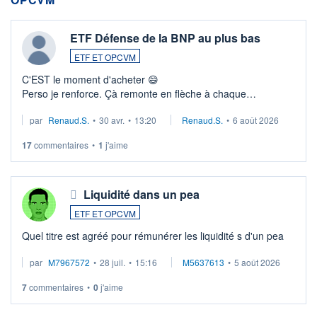
ETF Défense de la BNP au plus bas
ETF ET OPCVM
C'EST le moment d'acheter 😄​
Perso je renforce. Çà remonte en flèche à chaque
suspission d'accord dans.la guerre du moyen-orient.
par
Renaud.S.
•
30 avr.
•
13:20
Renaud.S.
•
6 août 2026
Investissement long terme tip top pour sa retraite.
LU3 ...
17
commentaires
•
1
j'aime
Liquidité dans un pea
ETF ET OPCVM
Quel titre est agréé pour rémunérer les liquidité s d'un pea
par
M7967572
•
28 juil.
•
15:16
M5637613
•
5 août 2026
7
commentaires
•
0
j'aime