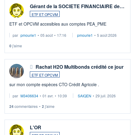
Gérant de la SOCIETE FINANCIAIRE de…
ETF ET OPCVM
ETF et OPCVM accesibles aux comptes PEA_PME
par
pmourie1
•
05 août
•
17:16
pmourie1
•
5 août 2026
0
j'aime
Rachat H2O Multibonds crédité ce jour
ETF ET OPCVM
sur mon compte espèces CTO Crédit Agricole .
par
M3406634
•
01 avr.
•
10:39
SAIQEN
•
29 juil. 2026
24
commentaires
•
2
j'aime
L'OR