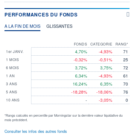
PERFORMANCES DU FONDS
A LA FIN DE MOIS
GLISSANTES
FONDS
CATEGORIE
RANG*
4,70%
-4,93%
71
1er JANV.
-0,32%
-0,51%
25
1 MOIS
3,72%
3,75%
72
6 MOIS
6,34%
-4,93%
61
1 AN
16,24%
6,35%
70
3 ANS
-18,28%
-18,06%
76
5 ANS
-
-3,05%
0
10 ANS
*Rangs calculés en percentile par Morningstar sur la dernière valeur liquidative du
mois précédent.
Consulter les infos des autres fonds