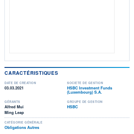
Non éligible Boursobank
ACTIF NET (EUR)
290M / 31.07.26
NOTATION MORNINGSTAR ⁽¹⁾
RISQUE DU FONDS (SRI)
3
/7
+ PORTEFEUILLE
+ LISTE
CARACTÉRISTIQUES
DATE DE CRÉATION
SOCIÉTÉ DE GESTION
03.03.2021
HSBC Investment Funds
(Luxembourg) S.A.
GÉRANTS
GROUPE DE GESTION
Alfred Mui
HSBC
Ming Leap
CATÉGORIE GÉNÉRALE
Obligations Autres