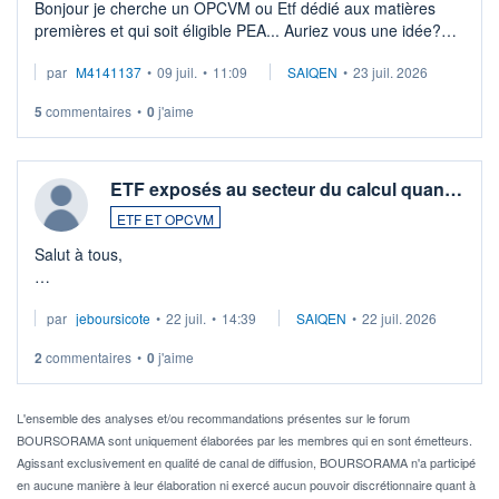
Bonjour je cherche un OPCVM ou Etf dédié aux matières
premières et qui soit éligible PEA... Auriez vous une idée?
Merci de vos conseils
par
M4141137
•
09 juil.
•
11:09
SAIQEN
•
23 juil. 2026
5
commentaires
•
0
j'aime
ETF exposés au secteur du calcul quan…
ETF ET OPCVM
Salut à tous,
Je cherche à investir sur le secteur du calcul quantique, mais
par
jeboursicote
•
22 juil.
•
14:39
SAIQEN
•
22 juil. 2026
via un ETF plutôt que des actions individuelles.
2
commentaires
•
0
j'aime
Idéalement, je voudrais qu'il soit éligible au PEA.
Pour l' ...
L'ensemble des analyses et/ou recommandations présentes sur le forum
BOURSORAMA sont uniquement élaborées par les membres qui en sont émetteurs.
Agissant exclusivement en qualité de canal de diffusion, BOURSORAMA n'a participé
en aucune manière à leur élaboration ni exercé aucun pouvoir discrétionnaire quant à