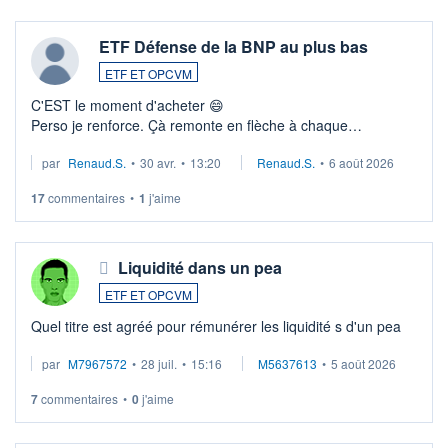
ETF Défense de la BNP au plus bas
ETF ET OPCVM
C'EST le moment d'acheter 😄​
Perso je renforce. Çà remonte en flèche à chaque
suspission d'accord dans.la guerre du moyen-orient.
par
Renaud.S.
•
30 avr.
•
13:20
Renaud.S.
•
6 août 2026
Investissement long terme tip top pour sa retraite.
LU3 ...
17
commentaires
•
1
j'aime
Liquidité dans un pea
ETF ET OPCVM
Quel titre est agréé pour rémunérer les liquidité s d'un pea
par
M7967572
•
28 juil.
•
15:16
M5637613
•
5 août 2026
7
commentaires
•
0
j'aime