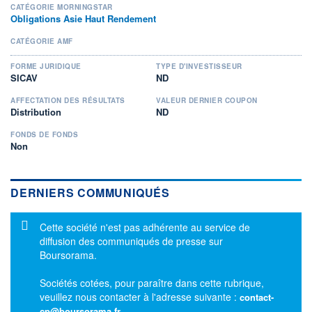
CATÉGORIE MORNINGSTAR
Obligations Asie Haut Rendement
CATÉGORIE AMF
FORME JURIDIQUE
TYPE D'INVESTISSEUR
SICAV
ND
AFFECTATION DES RÉSULTATS
VALEUR DERNIER COUPON
Distribution
ND
FONDS DE FONDS
Non
DERNIERS COMMUNIQUÉS
Message d'information
Cette société n'est pas adhérente au service de
diffusion des communiqués de presse sur
Boursorama.
Sociétés cotées, pour paraître dans cette rubrique,
veuillez nous contacter à l'adresse suivante :
contact-
cp@boursorama.fr