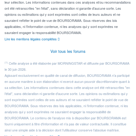
leur sélection. Les informations contenues dans ces analyses et/ou recommandations
ont été retranscrites "en l'état", sans déclaration ni garantie d'aucune sorte. Les
opinions ou estimations qui y sont exprimées sont celles de leurs auteurs et ne
sauraient refléter le point de vue de BOURSORAMA. Sous réserves des lois
applicables, ni l'information contenue, ni les analyses qui y sont exprimées ne
sauraient engager la responsabilité BOURSORAMA.
Lire les mentions légales complètes
Voir tous les forums
(1)
Cette analyse a été élaborée par MORNINGSTAR et diffusée par BOURSORAMA
le 30 juin 2026.
Agissant exclusivement en qualité de canal de diffusion, BOURSORAMA n'a participé
en aucune manière à son élaboration ni exercé aucun pouvoir discrétionnaire quant à
sa sélection. Les informations contenues dans cette analyse ont été retranscrites "en
l'état", sans déclaration ni garantie d'aucune sorte. Les opinions ou estimations qui y
sont exprimées sont celles de ses auteurs et ne sauraient refléter le point de vue de
BOURSORAMA. Sous réserves des lois applicables, ni l'information contenue, ni les
analyses qui y sont exprimées ne sauraient engager la responsabilité de
BOURSORAMA. Le contenu de l'analyse mis à disposition par BOURSORAMA est
fourni uniquement à titre d'information et n'a pas de valeur contractuelle. Il constitue
ainsi une simple aide à la décision dont l'utilisateur conserve l'absolue maîtrise.