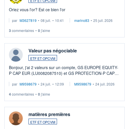
ETF ET OPCVM
Oriez vous l'or? Est ce bien l'or
par
M3627819
•
08 juil.
•
10:41
marino83
•
25 juil. 2026
3
commentaires
•
0
j'aime
Valeur pas négociable
ETF ET OPCVM
Bonjour, j'ai 2 valeurs sur un compte, GS EUROPE EQUITY-
P CAP EUR (LU0082087510) et GS PROTECTION-P CAP
EUR (LU0546913194), que je souhaite vendre. Lorsque je
par
M9598679
•
24 juil.
•
12:09
M9598679
•
24 juil. 2026
veux procéder à la vente, on me signale ...
4
commentaires
•
0
j'aime
matières premières
ETF ET OPCVM