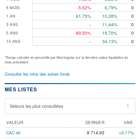
-5,62%
6,79%
0
6 MOIS
61,75%
10,28%
0
1 AN
-
11,44%
0
3 ANS
-89,50%
19,70%
0
5 ANS
-
34,13%
0
10 ANS
*Rangs calculés en percentile par Morningstar sur la dernière valeur liquidative du
mois précédent.
Consulter les infos des autres fonds
MES LISTES
Valeurs les plus consultées
VALEUR
DERNIER
VAR.
8 714,93
+0,17%
CAC 40