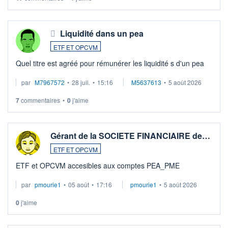
Liquidité dans un pea
ETF ET OPCVM
Quel titre est agréé pour rémunérer les liquidité s d'un pea
par
M7967572
•
28 juil.
•
15:16
M5637613
•
5 août 2026
7
commentaires
•
0
j'aime
Gérant de la SOCIETE FINANCIAIRE de…
ETF ET OPCVM
ETF et OPCVM accesibles aux comptes PEA_PME
par
pmourie1
•
05 août
•
17:16
pmourie1
•
5 août 2026
0
j'aime