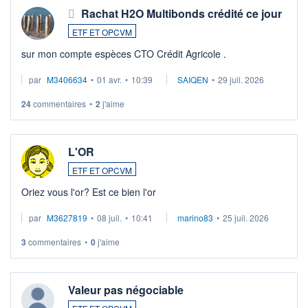
Rachat H2O Multibonds crédité ce jour
ETF ET OPCVM
sur mon compte espèces CTO Crédit Agricole .
par
M3406634
•
01 avr.
•
10:39
SAIQEN
•
29 juil. 2026
24
commentaires
•
2
j'aime
L'OR
ETF ET OPCVM
Oriez vous l'or? Est ce bien l'or
par
M3627819
•
08 juil.
•
10:41
marino83
•
25 juil. 2026
3
commentaires
•
0
j'aime
Valeur pas négociable