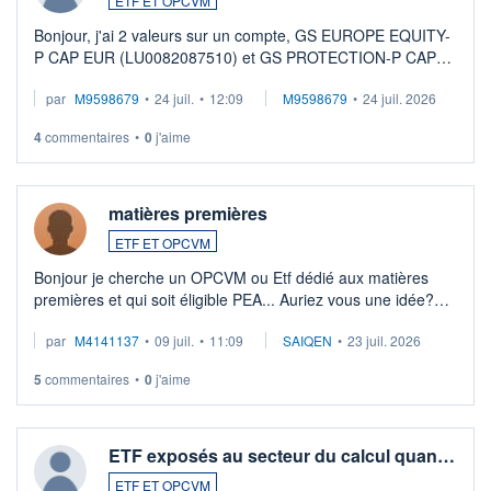
ETF ET OPCVM
Bonjour, j'ai 2 valeurs sur un compte, GS EUROPE EQUITY-
P CAP EUR (LU0082087510) et GS PROTECTION-P CAP
EUR (LU0546913194), que je souhaite vendre. Lorsque je
par
M9598679
•
24 juil.
•
12:09
M9598679
•
24 juil. 2026
veux procéder à la vente, on me signale ...
4
commentaires
•
0
j'aime
matières premières
ETF ET OPCVM
Bonjour je cherche un OPCVM ou Etf dédié aux matières
premières et qui soit éligible PEA... Auriez vous une idée?
Merci de vos conseils
par
M4141137
•
09 juil.
•
11:09
SAIQEN
•
23 juil. 2026
5
commentaires
•
0
j'aime
ETF exposés au secteur du calcul quan…
ETF ET OPCVM