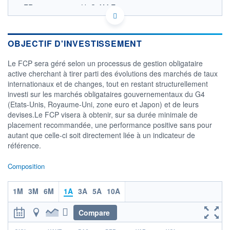
FR0013536158 - H2O AM Europe
OPCVM DERNIER COURS CONNU AU 30/06/2026
Consulter le prospectus / DIC
OBJECTIF D'INVESTISSEMENT
2 000
Le FCP sera géré selon un processus de gestion obligataire
active cherchant à tirer parti des évolutions des marchés de taux
1 500
internationaux et de changes, tout en restant structurellement
investi sur les marchés obligataires gouvernementaux du G4
1 000
(Etats-Unis, Royaume-Uni, zone euro et Japon) et de leurs
28/11
27/02
29/05
devises.Le FCP visera à obtenir, sur sa durée minimale de
placement recommandée, une performance positive sans pour
CATÉGORIE MORNINGSTAR
autant que celle-ci soit directement liée à un indicateur de
Autres
référence.
FONDS PARTENAIRES
TARIFS PRIVILÉGIÉS
0%
Composition
ÉLIGIBILITÉ
1M
3M
6M
1A
3A
5A
10A
PEA
PEA-PME
BOURSOVIE LUX
BOURSOVIE
CTO BUSINESS
Compare
Non éligible Boursobank
r