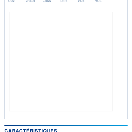
ACTIF NET (EUR)
OUV.
+HAUT
+BAS
DER.
VAR.
VOL.
73M / 30.06.26
NOTATION MORNINGSTAR ⁽¹⁾
RISQUE DU FONDS (SRI)
0
/7
+ PORTEFEUILLE
+ LISTE
CARACTÉRISTIQUES