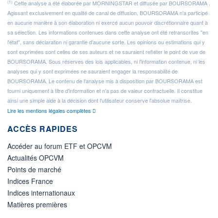
(1)
Cette analyse a été élaborée par MORNINGSTAR et diffusée par BOURSORAMA .
Agissant exclusivement en qualité de canal de diffusion, BOURSORAMA n'a participé
en aucune manière à son élaboration ni exercé aucun pouvoir discrétionnaire quant à
sa sélection. Les informations contenues dans cette analyse ont été retranscrites "en
l'état", sans déclaration ni garantie d'aucune sorte. Les opinions ou estimations qui y
sont exprimées sont celles de ses auteurs et ne sauraient refléter le point de vue de
BOURSORAMA. Sous réserves des lois applicables, ni l'information contenue, ni les
analyses qui y sont exprimées ne sauraient engager la responsabilité de
BOURSORAMA. Le contenu de l'analyse mis à disposition par BOURSORAMA est
fourni uniquement à titre d'information et n'a pas de valeur contractuelle. Il constitue
ainsi une simple aide à la décision dont l'utilisateur conserve l'absolue maîtrise.
Lire les mentions légales complètes
ACCÈS RAPIDES
Accéder au forum ETF et OPCVM
Actualités OPCVM
Points de marché
Indices France
Indices internationaux
Matières premières