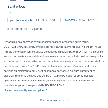
Salut à tous,
Je cherche à investir sur le secteur du calcul quantique, mais
par
jeboursicote
•
22 juil.
•
14:39
SAIQEN
•
22 juil. 2026
via un ETF plutôt que des actions individuelles.
2
commentaires
•
0
j'aime
Idéalement, je voudrais qu'il soit éligible au PEA.
Pour l' ...
L'ensemble des analyses et/ou recommandations présentes sur le forum
BOURSORAMA sont uniquement élaborées par les membres qui en sont émetteurs.
Agissant exclusivement en qualité de canal de diffusion, BOURSORAMA n'a participé
en aucune manière à leur élaboration ni exercé aucun pouvoir discrétionnaire quant à
leur sélection. Les informations contenues dans ces analyses et/ou recommandations
ont été retranscrites "en l'état", sans déclaration ni garantie d'aucune sorte. Les
opinions ou estimations qui y sont exprimées sont celles de leurs auteurs et ne
sauraient refléter le point de vue de BOURSORAMA. Sous réserves des lois
applicables, ni l'information contenue, ni les analyses qui y sont exprimées ne
sauraient engager la responsabilité BOURSORAMA.
Lire les mentions légales complètes
Voir tous les forums