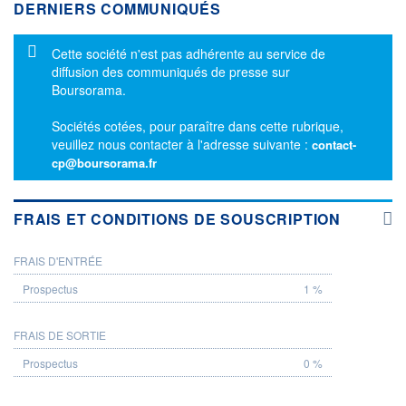
DERNIERS COMMUNIQUÉS
Message d'information
Cette société n'est pas adhérente au service de
diffusion des communiqués de presse sur
Boursorama.
Sociétés cotées, pour paraître dans cette rubrique,
veuillez nous contacter à l'adresse suivante :
contact-
cp@boursorama.fr
FRAIS ET CONDITIONS DE SOUSCRIPTION
FRAIS D'ENTRÉE
PROSPECTUS
1 %
FRAIS DE SORTIE
0 %