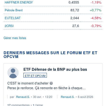
0,4555
-1,19%
HAFFNER ENERGY
83,72
+0,77%
Pétrole Brent
2,044
-4,58%
EUTELSAT
27,6
-0,79%
2CRSI
Gérer mes listes
DERNIERS MESSAGES SUR LE FORUM ETF ET
OPCVM
ETF Défense de la BNP au plus bas
ETF ET OPCVM
C'EST le moment d'acheter 😄​
Perso je renforce. Çà remonte en flèche à chaque
suspission d'accord dans.la guerre du moyen-orient.
par
Renaud.S.
•
30 avr.
•
13:20
Renaud.S.
•
6 août 2026
Investissement long terme tip top pour sa retraite.
LU3 ...
17
commentaires
•
1
j'aime