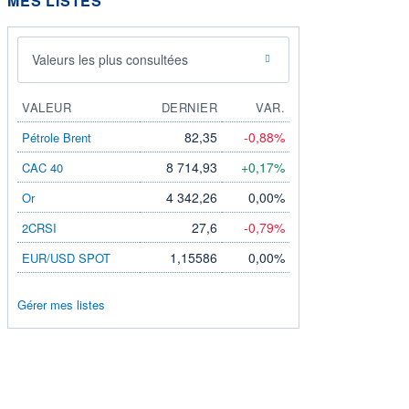
MES LISTES
Valeurs les plus consultées
VALEUR
DERNIER
VAR.
82,35
-0,88%
Pétrole Brent
8 714,93
+0,17%
CAC 40
4 342,26
0,00%
Or
27,6
-0,79%
2CRSI
1,15586
0,00%
EUR/USD SPOT
Gérer mes listes