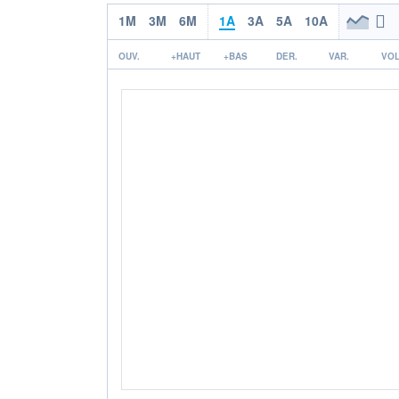
1M
3M
6M
1A
3A
5A
10A
OUV.
+HAUT
+BAS
DER.
VAR.
VOL