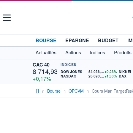
Menu
BOURSE
ÉPARGNE
BUDGET
IM
Actualités
Actions
Indices
Produits
CAC 40
INDICES
8 714,93
DOW JONES
54 036,93
+0,28%
NIKKEI
NASDAQ
26 690,62
+1,30%
DAX
+0,17%
Bourse
OPCVM
Cours Man TargetRis