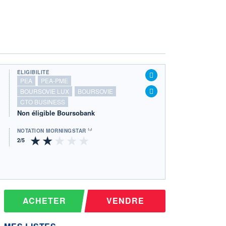
ÉLIGIBILITÉ
PEA
PEA-PME
BOURSOVIE LUX
BOURSOVIE
CTO BUSINESS
Non éligible Boursobank
NOTATION MORNINGSTAR ⁽¹⁾
ACHETER
VENDRE