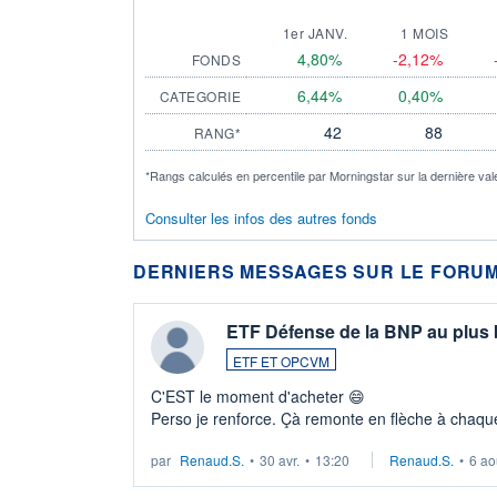
1er JANV.
1 MOIS
4,80%
-2,12%
FONDS
6,44%
0,40%
CATEGORIE
42
88
RANG*
*Rangs calculés en percentile par Morningstar sur la dernière val
Consulter les infos des autres fonds
DERNIERS MESSAGES SUR LE FORUM
ETF Défense de la BNP au plus
ETF ET OPCVM
C'EST le moment d'acheter 😄​
Perso je renforce. Çà remonte en flèche à chaque
LU3 ...
par
Renaud.S.
•
30 avr.
•
13:20
Renaud.S.
•
6 ao