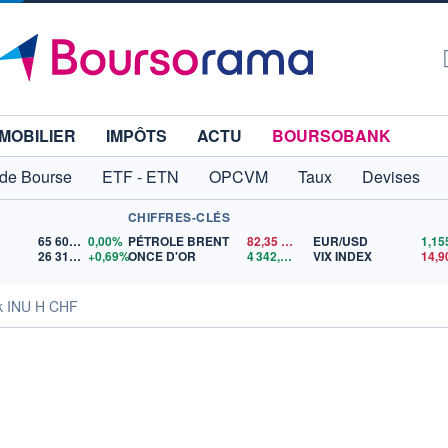
MOBILIER
IMPÔTS
ACTU
BOURSOBANK
 de Bourse
ETF - ETN
OPCVM
Taux
Devises
CHIFFRES-CLÉS
65 606,71
0,00%
PÉTROLE BRENT
82,35
$US
EUR/USD
26 319,45
+0,69%
ONCE D'OR
4 342,26
$US
VIX INDEX
14,9
k INU H CHF