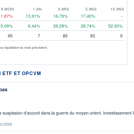
6 MOIS
1 AN
3 ANS
5 ANS
10 ANS
-1,87%
13,91%
16,79%
17,40%
-
5,09%
6,44%
26,28%
28,74%
52,92%
95
7
85
83
0
eur liquidative du mois précédent.
 ETF ET OPCVM
 bas
 suspission d'accord dans.la guerre du moyen-orient. Investissement lo
ût 2026