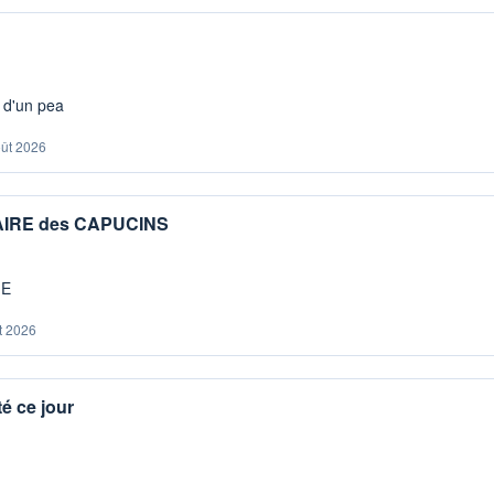
s d'un pea
oût 2026
IAIRE des CAPUCINS
ME
t 2026
é ce jour