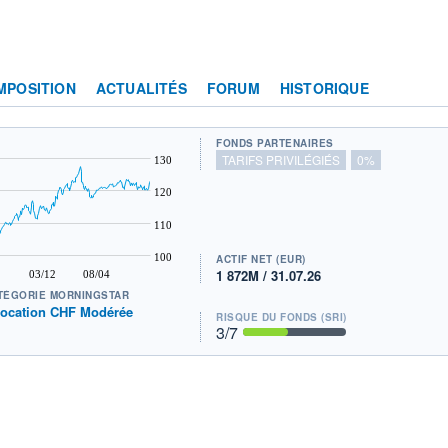
MPOSITION
ACTUALITÉS
FORUM
HISTORIQUE
FONDS PARTENAIRES
TARIFS PRIVILÉGIÉS
0%
130
120
110
100
ACTIF NET (EUR)
1 872M / 31.07.26
03/12
08/04
TÉGORIE MORNINGSTAR
location CHF Modérée
RISQUE DU FONDS (SRI)
3
/7