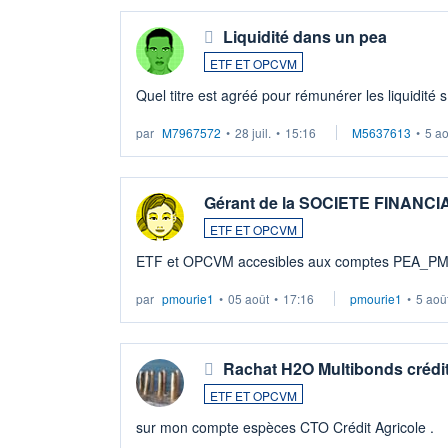
Liquidité dans un pea
ETF ET OPCVM
Quel titre est agréé pour rémunérer les liquidité 
par
M7967572
•
28 juil.
•
15:16
M5637613
•
5 a
Gérant de la SOCIETE FINANC
ETF ET OPCVM
ETF et OPCVM accesibles aux comptes PEA_P
par
pmourie1
•
05 août
•
17:16
pmourie1
•
5 aoû
Rachat H2O Multibonds crédit
ETF ET OPCVM
sur mon compte espèces CTO Crédit Agricole .