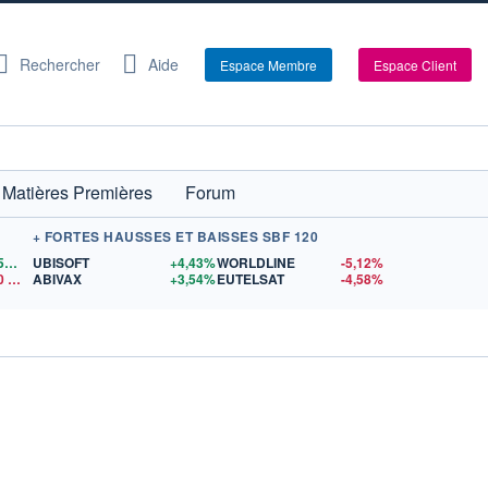
Rechercher
Aide
Espace Membre
Espace Client
Matières Premières
Forum
+ FORTES HAUSSES ET BAISSES SBF 120
1,1559
$US
UBISOFT
+4,43%
WORLDLINE
-5,12%
0
$US
ABIVAX
+3,54%
EUTELSAT
-4,58%