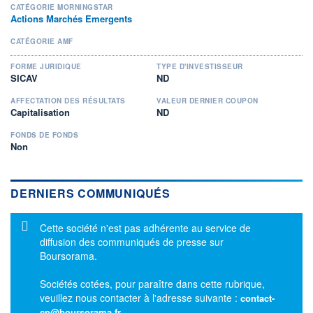
CATÉGORIE MORNINGSTAR
Actions Marchés Emergents
CATÉGORIE AMF
FORME JURIDIQUE
TYPE D'INVESTISSEUR
SICAV
ND
AFFECTATION DES RÉSULTATS
VALEUR DERNIER COUPON
Capitalisation
ND
FONDS DE FONDS
Non
DERNIERS COMMUNIQUÉS
Message d'information
Cette société n'est pas adhérente au service de
diffusion des communiqués de presse sur
Boursorama.
Sociétés cotées, pour paraître dans cette rubrique,
veuillez nous contacter à l'adresse suivante :
contact-
cp@boursorama.fr