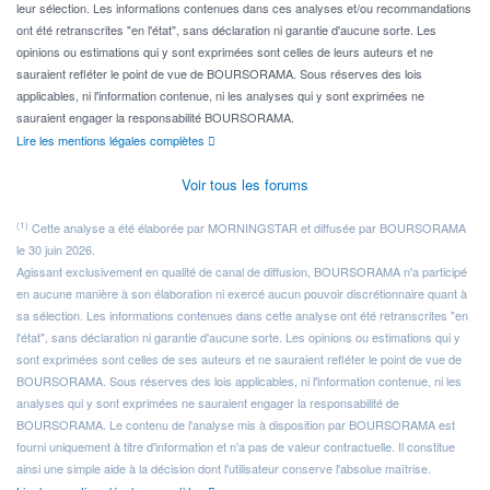
leur sélection. Les informations contenues dans ces analyses et/ou recommandations
ont été retranscrites "en l'état", sans déclaration ni garantie d'aucune sorte. Les
opinions ou estimations qui y sont exprimées sont celles de leurs auteurs et ne
sauraient refléter le point de vue de BOURSORAMA. Sous réserves des lois
applicables, ni l'information contenue, ni les analyses qui y sont exprimées ne
sauraient engager la responsabilité BOURSORAMA.
Lire les mentions légales complètes
Voir tous les forums
(1)
Cette analyse a été élaborée par MORNINGSTAR et diffusée par BOURSORAMA
le 30 juin 2026.
Agissant exclusivement en qualité de canal de diffusion, BOURSORAMA n'a participé
en aucune manière à son élaboration ni exercé aucun pouvoir discrétionnaire quant à
sa sélection. Les informations contenues dans cette analyse ont été retranscrites "en
l'état", sans déclaration ni garantie d'aucune sorte. Les opinions ou estimations qui y
sont exprimées sont celles de ses auteurs et ne sauraient refléter le point de vue de
BOURSORAMA. Sous réserves des lois applicables, ni l'information contenue, ni les
analyses qui y sont exprimées ne sauraient engager la responsabilité de
BOURSORAMA. Le contenu de l'analyse mis à disposition par BOURSORAMA est
fourni uniquement à titre d'information et n'a pas de valeur contractuelle. Il constitue
ainsi une simple aide à la décision dont l'utilisateur conserve l'absolue maîtrise.