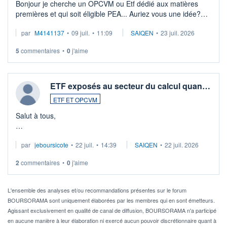
Bonjour je cherche un OPCVM ou Etf dédié aux matières
premières et qui soit éligible PEA... Auriez vous une idée?
Merci de vos conseils
par
M4141137
•
09 juil.
•
11:09
SAIQEN
•
23 juil. 2026
5
commentaires
•
0
j'aime
ETF exposés au secteur du calcul quan…
ETF ET OPCVM
Salut à tous,
Je cherche à investir sur le secteur du calcul quantique, mais
par
jeboursicote
•
22 juil.
•
14:39
SAIQEN
•
22 juil. 2026
via un ETF plutôt que des actions individuelles.
2
commentaires
•
0
j'aime
Idéalement, je voudrais qu'il soit éligible au PEA.
Pour l' ...
L'ensemble des analyses et/ou recommandations présentes sur le forum
BOURSORAMA sont uniquement élaborées par les membres qui en sont émetteurs.
Agissant exclusivement en qualité de canal de diffusion, BOURSORAMA n'a participé
en aucune manière à leur élaboration ni exercé aucun pouvoir discrétionnaire quant à