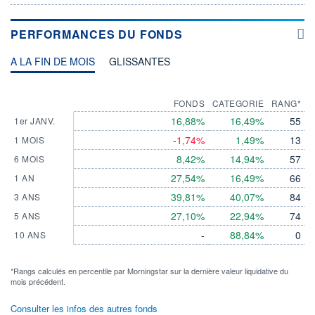
PERFORMANCES DU FONDS
A LA FIN DE MOIS
GLISSANTES
FONDS
CATEGORIE
RANG*
16,88%
16,49%
55
1er JANV.
-1,74%
1,49%
13
1 MOIS
8,42%
14,94%
57
6 MOIS
27,54%
16,49%
66
1 AN
39,81%
40,07%
84
3 ANS
27,10%
22,94%
74
5 ANS
-
88,84%
0
10 ANS
*Rangs calculés en percentile par Morningstar sur la dernière valeur liquidative du
mois précédent.
Consulter les infos des autres fonds