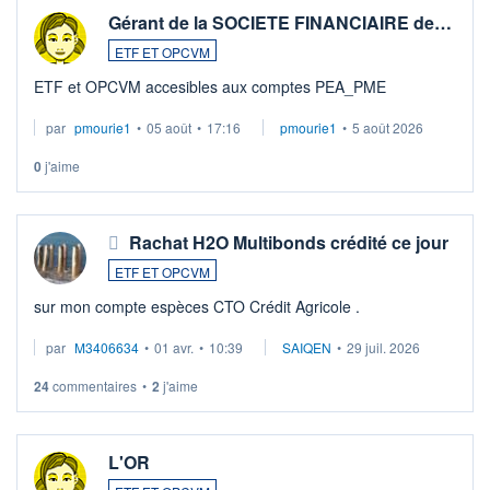
Gérant de la SOCIETE FINANCIAIRE de…
ETF ET OPCVM
ETF et OPCVM accesibles aux comptes PEA_PME
par
pmourie1
•
05 août
•
17:16
pmourie1
•
5 août 2026
0
j'aime
Rachat H2O Multibonds crédité ce jour
ETF ET OPCVM
sur mon compte espèces CTO Crédit Agricole .
par
M3406634
•
01 avr.
•
10:39
SAIQEN
•
29 juil. 2026
24
commentaires
•
2
j'aime
L'OR