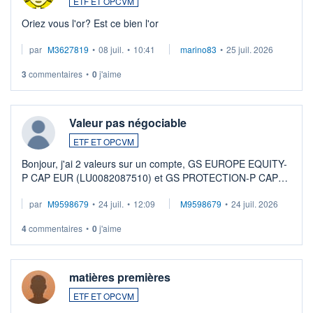
ETF ET OPCVM
Oriez vous l'or? Est ce bien l'or
par
M3627819
•
08 juil.
•
10:41
marino83
•
25 juil. 2026
3
commentaires
•
0
j'aime
Valeur pas négociable
ETF ET OPCVM
Bonjour, j'ai 2 valeurs sur un compte, GS EUROPE EQUITY-
P CAP EUR (LU0082087510) et GS PROTECTION-P CAP
EUR (LU0546913194), que je souhaite vendre. Lorsque je
par
M9598679
•
24 juil.
•
12:09
M9598679
•
24 juil. 2026
veux procéder à la vente, on me signale ...
4
commentaires
•
0
j'aime
matières premières
ETF ET OPCVM