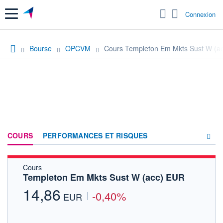
Menu
Connexion
Bourse
OPCVM
Cours Templeton Em Mkts Sust W (a
COURS
PERFORMANCES ET RISQUES
Cours
COMPOSITION
Templeton Em Mkts Sust W (acc) EUR
ACTUALITÉS
14,86
-0,40%
EUR
FORUM
HISTORIQUE