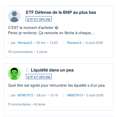
ETF Défense de la BNP au plus bas
ETF ET OPCVM
C'EST le moment d'acheter 😄​
Perso je renforce. Çà remonte en flèche à chaque
suspission d'accord dans.la guerre du moyen-orient.
par
Renaud.S.
•
30 avr.
•
13:20
Renaud.S.
•
6 août 2026
Investissement long terme tip top pour sa retraite.
LU3 ...
17
commentaires
•
1
j'aime
Liquidité dans un pea
ETF ET OPCVM
Quel titre est agréé pour rémunérer les liquidité s d'un pea
par
M7967572
•
28 juil.
•
15:16
M5637613
•
5 août 2026
7
commentaires
•
0
j'aime