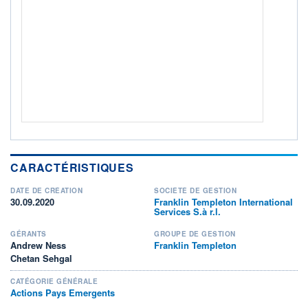
Non éligible Boursobank
ACTIF NET (EUR)
6M / 31.07.26
NOTATION MORNINGSTAR ⁽¹⁾
RISQUE DU FONDS (SRI)
4
/7
+ PORTEFEUILLE
+ LISTE
CARACTÉRISTIQUES
DATE DE CRÉATION
SOCIÉTÉ DE GESTION
30.09.2020
Franklin Templeton International
Services S.à r.l.
GÉRANTS
GROUPE DE GESTION
Andrew Ness
Franklin Templeton
Chetan Sehgal
CATÉGORIE GÉNÉRALE
Actions Pays Emergents