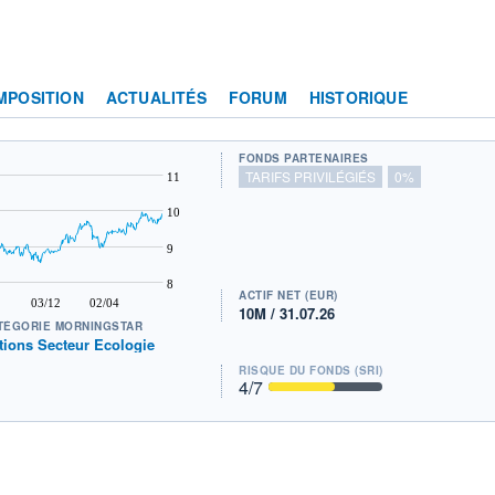
MPOSITION
ACTUALITÉS
FORUM
HISTORIQUE
FONDS PARTENAIRES
TARIFS PRIVILÉGIÉS
0%
11
10
9
8
ACTIF NET (EUR)
03/12
02/04
10M / 31.07.26
TÉGORIE MORNINGSTAR
tions Secteur Ecologie
RISQUE DU FONDS (SRI)
4
/7