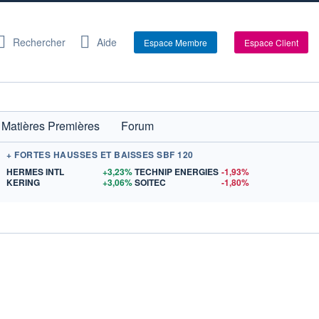
Rechercher
Aide
Espace Membre
Espace Client
Matières Premières
Forum
+ FORTES HAUSSES ET BAISSES SBF 120
$US
HERMES INTL
+3,23%
TECHNIP ENERGIES
-1,93%
US
KERING
+3,06%
SOITEC
-1,80%