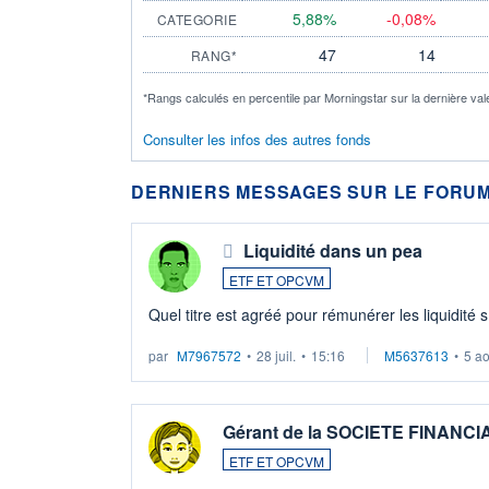
5,88%
-0,08%
CATEGORIE
47
14
RANG*
*Rangs calculés en percentile par Morningstar sur la dernière val
Consulter les infos des autres fonds
DERNIERS MESSAGES SUR LE FORUM
Liquidité dans un pea
ETF ET OPCVM
Quel titre est agréé pour rémunérer les liquidité 
par
M7967572
•
28 juil.
•
15:16
M5637613
•
5 a
Gérant de la SOCIETE FINANC
ETF ET OPCVM