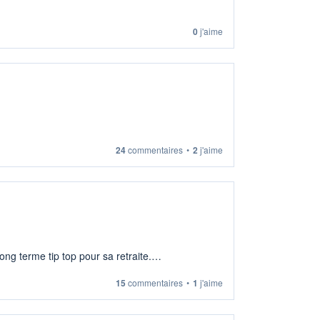
0
j'aime
24
commentaires
•
2
j'aime
ng terme tip top pour sa retraite.
15
commentaires
•
1
j'aime