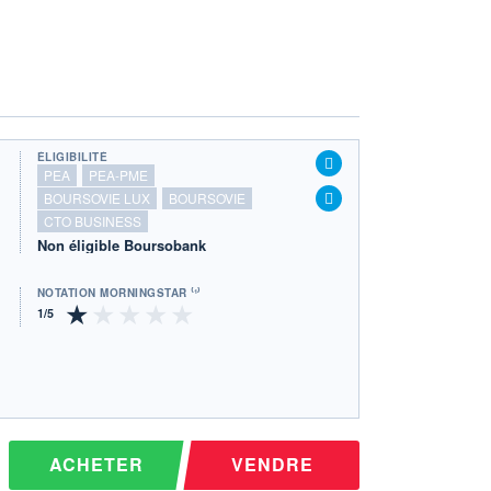
ÉLIGIBILITÉ
PEA
PEA-PME
BOURSOVIE LUX
BOURSOVIE
CTO BUSINESS
Non éligible Boursobank
NOTATION MORNINGSTAR ⁽¹⁾
ACHETER
VENDRE