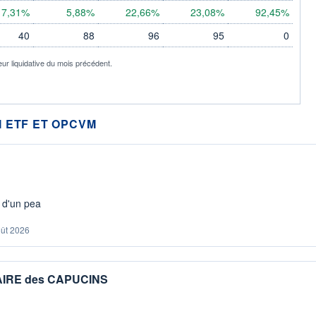
7,31%
5,88%
22,66%
23,08%
92,45%
40
88
96
95
0
eur liquidative du mois précédent.
 ETF ET OPCVM
s d'un pea
oût 2026
IAIRE des CAPUCINS