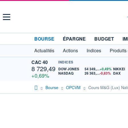
Menu
BOURSE
ÉPARGNE
BUDGET
IM
Actualités
Actions
Indices
Produits
CAC 40
INDICES
8 729,49
DOW JONES
54 349,12
+0,49%
NIKKEI
NASDAQ
26 363,44
-0,83%
DAX
+0,69%
Bourse
OPCVM
Cours M&G (Lux) Nat