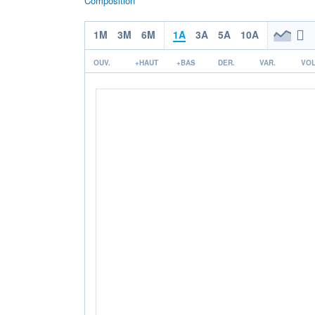
Composition
1M
3M
6M
1A
3A
5A
10A
OUV.
+HAUT
+BAS
DER.
VAR.
VOL