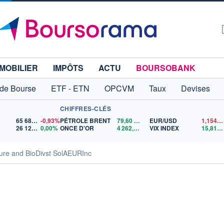
MOBILIER
IMPÔTS
ACTU
BOURSOBANK
 de Bourse
ETF - ETN
OPCVM
Taux
Devises
CHIFFRES-CLÉS
65 683,26
-0,93%
PÉTROLE BRENT
79,60
$US
EUR/USD
1,1544
26 126,30
0,00%
ONCE D'OR
4 262,01
$US
VIX INDEX
15,81
$
ure and BioDivst SolAEURInc