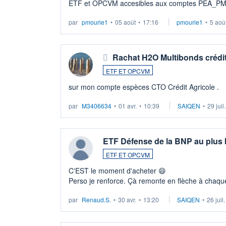
ETF et OPCVM accesibles aux comptes PEA_P
par
pmourie1
•
05 août
•
17:16
pmourie1
•
5 aoû
Rachat H2O Multibonds crédit
ETF ET OPCVM
sur mon compte espèces CTO Crédit Agricole .
par
M3406634
•
01 avr.
•
10:39
SAIQEN
•
29 juil
ETF Défense de la BNP au plus
ETF ET OPCVM
C'EST le moment d'acheter 😄​
Perso je renforce. Çà remonte en flèche à chaque
LU3 ...
par
Renaud.S.
•
30 avr.
•
13:20
SAIQEN
•
26 juil