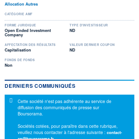
Allocation Autres
CATÉGORIE AMF
FORME JURIDIQUE
TYPE D'INVESTISSEUR
Open Ended Investment
ND
Company
AFFECTATION DES RÉSULTATS
VALEUR DERNIER COUPON
Capitalisation
ND
FONDS DE FONDS
Non
DERNIERS COMMUNIQUÉS
Message d'information
Cette société n'est pas adhérente au service de
diffusion des communiqués de presse sur
Boursorama.
Sociétés cotées, pour paraître dans cette rubrique,
veuillez nous contacter à l'adresse suivante :
contact-
cp@boursorama.fr