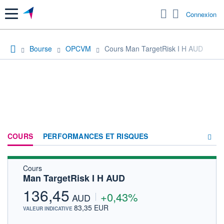
Menu
Connexion
Bourse
OPCVM
Cours Man TargetRisk I H AUD
COURS
PERFORMANCES ET RISQUES
Cours
COMPOSITION
Man TargetRisk I H AUD
ACTUALITÉS
136,45
+0,43%
AUD
FORUM
83,35 EUR
VALEUR INDICATIVE
HISTORIQUE