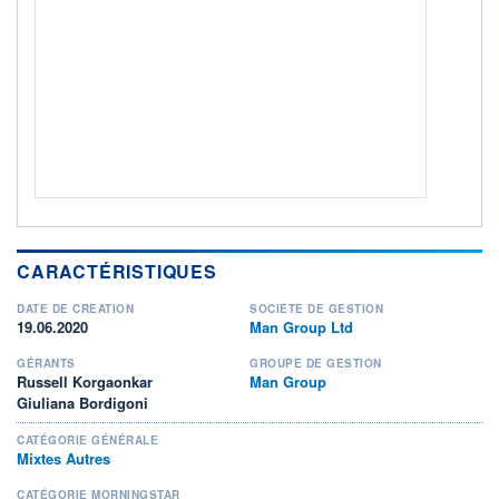
ACTIF NET (EUR)
2 001M / 31.07.26
NOTATION MORNINGSTAR ⁽¹⁾
RISQUE DU FONDS (SRI)
3
/7
+ PORTEFEUILLE
+ LISTE
CARACTÉRISTIQUES
DATE DE CRÉATION
SOCIÉTÉ DE GESTION
19.06.2020
Man Group Ltd
GÉRANTS
GROUPE DE GESTION
Russell Korgaonkar
Man Group
Giuliana Bordigoni
CATÉGORIE GÉNÉRALE
Mixtes Autres
CATÉGORIE MORNINGSTAR