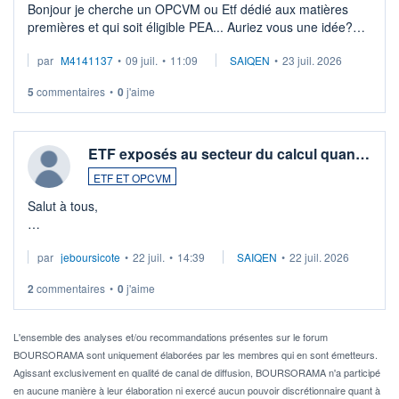
Bonjour je cherche un OPCVM ou Etf dédié aux matières
premières et qui soit éligible PEA... Auriez vous une idée?
Merci de vos conseils
par
M4141137
•
09 juil.
•
11:09
SAIQEN
•
23 juil. 2026
5
commentaires
•
0
j'aime
ETF exposés au secteur du calcul quan…
ETF ET OPCVM
Salut à tous,
Je cherche à investir sur le secteur du calcul quantique, mais
par
jeboursicote
•
22 juil.
•
14:39
SAIQEN
•
22 juil. 2026
via un ETF plutôt que des actions individuelles.
2
commentaires
•
0
j'aime
Idéalement, je voudrais qu'il soit éligible au PEA.
Pour l' ...
L'ensemble des analyses et/ou recommandations présentes sur le forum
BOURSORAMA sont uniquement élaborées par les membres qui en sont émetteurs.
Agissant exclusivement en qualité de canal de diffusion, BOURSORAMA n'a participé
en aucune manière à leur élaboration ni exercé aucun pouvoir discrétionnaire quant à