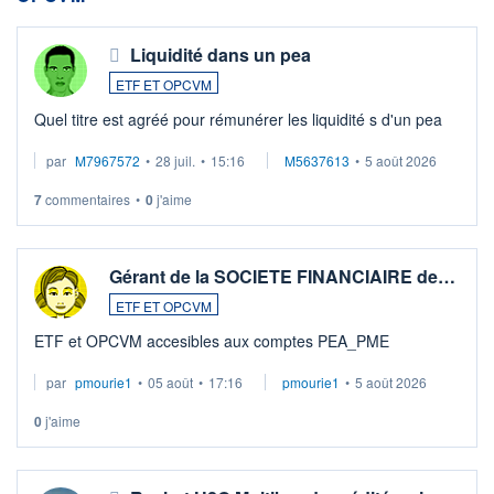
Liquidité dans un pea
ETF ET OPCVM
Quel titre est agréé pour rémunérer les liquidité s d'un pea
par
M7967572
•
28 juil.
•
15:16
M5637613
•
5 août 2026
7
commentaires
•
0
j'aime
Gérant de la SOCIETE FINANCIAIRE de…
ETF ET OPCVM
ETF et OPCVM accesibles aux comptes PEA_PME
par
pmourie1
•
05 août
•
17:16
pmourie1
•
5 août 2026
0
j'aime