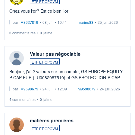
ETF ET OPCVM
Oriez vous l'or? Est ce bien l'or
par
M3627819
•
08 juil.
•
10:41
marino83
•
25 juil. 2026
3
commentaires
•
0
j'aime
Valeur pas négociable
ETF ET OPCVM
Bonjour, j'ai 2 valeurs sur un compte, GS EUROPE EQUITY-
P CAP EUR (LU0082087510) et GS PROTECTION-P CAP
EUR (LU0546913194), que je souhaite vendre. Lorsque je
par
M9598679
•
24 juil.
•
12:09
M9598679
•
24 juil. 2026
veux procéder à la vente, on me signale ...
4
commentaires
•
0
j'aime
matières premières
ETF ET OPCVM