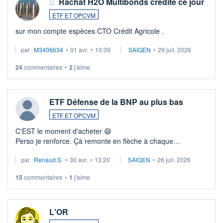
Rachat H2O Multibonds crédité ce jour
ETF ET OPCVM
sur mon compte espèces CTO Crédit Agricole .
par
M3406634
•
01 avr.
•
10:39
SAIQEN
•
29 juil. 2026
24
commentaires
•
2
j'aime
ETF Défense de la BNP au plus bas
ETF ET OPCVM
C'EST le moment d'acheter 😄​
Perso je renforce. Çà remonte en flèche à chaque
suspission d'accord dans.la guerre du moyen-orient.
par
Renaud.S.
•
30 avr.
•
13:20
SAIQEN
•
26 juil. 2026
Investissement long terme tip top pour sa retraite.
LU3 ...
15
commentaires
•
1
j'aime
L'OR