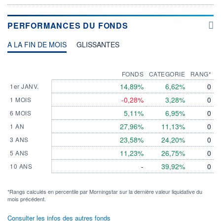
PERFORMANCES DU FONDS
A LA FIN DE MOIS
GLISSANTES
FONDS
CATEGORIE
RANG*
14,89%
6,62%
0
1er JANV.
-0,28%
3,28%
0
1 MOIS
5,11%
6,95%
0
6 MOIS
27,96%
11,13%
0
1 AN
23,58%
24,20%
0
3 ANS
11,23%
26,75%
0
5 ANS
-
39,92%
0
10 ANS
*Rangs calculés en percentile par Morningstar sur la dernière valeur liquidative du
mois précédent.
Consulter les infos des autres fonds