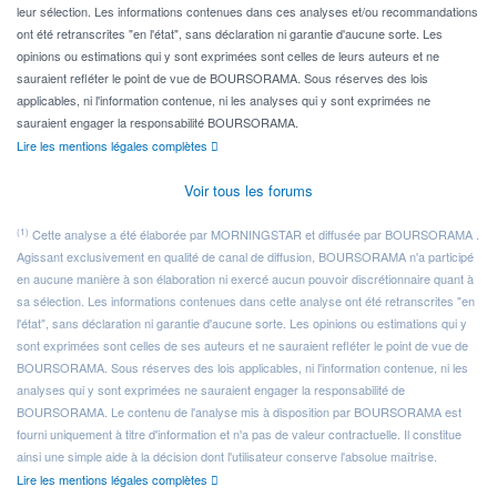
leur sélection. Les informations contenues dans ces analyses et/ou recommandations
ont été retranscrites "en l'état", sans déclaration ni garantie d'aucune sorte. Les
opinions ou estimations qui y sont exprimées sont celles de leurs auteurs et ne
sauraient refléter le point de vue de BOURSORAMA. Sous réserves des lois
applicables, ni l'information contenue, ni les analyses qui y sont exprimées ne
sauraient engager la responsabilité BOURSORAMA.
Lire les mentions légales complètes
Voir tous les forums
(1)
Cette analyse a été élaborée par MORNINGSTAR et diffusée par BOURSORAMA .
Agissant exclusivement en qualité de canal de diffusion, BOURSORAMA n'a participé
en aucune manière à son élaboration ni exercé aucun pouvoir discrétionnaire quant à
sa sélection. Les informations contenues dans cette analyse ont été retranscrites "en
l'état", sans déclaration ni garantie d'aucune sorte. Les opinions ou estimations qui y
sont exprimées sont celles de ses auteurs et ne sauraient refléter le point de vue de
BOURSORAMA. Sous réserves des lois applicables, ni l'information contenue, ni les
analyses qui y sont exprimées ne sauraient engager la responsabilité de
BOURSORAMA. Le contenu de l'analyse mis à disposition par BOURSORAMA est
fourni uniquement à titre d'information et n'a pas de valeur contractuelle. Il constitue
ainsi une simple aide à la décision dont l'utilisateur conserve l'absolue maîtrise.
Lire les mentions légales complètes