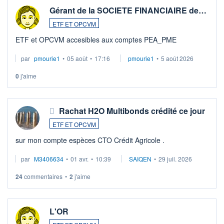
Gérant de la SOCIETE FINANCIAIRE de…
ETF ET OPCVM
ETF et OPCVM accesibles aux comptes PEA_PME
par
pmourie1
•
05 août
•
17:16
pmourie1
•
5 août 2026
0
j'aime
Rachat H2O Multibonds crédité ce jour
ETF ET OPCVM
sur mon compte espèces CTO Crédit Agricole .
par
M3406634
•
01 avr.
•
10:39
SAIQEN
•
29 juil. 2026
24
commentaires
•
2
j'aime
L'OR