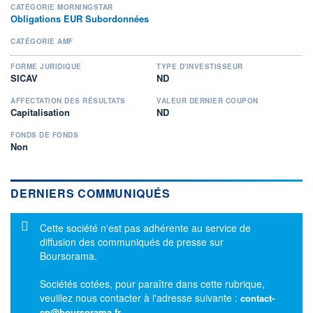
CATÉGORIE MORNINGSTAR
Obligations EUR Subordonnées
CATÉGORIE AMF
FORME JURIDIQUE
TYPE D'INVESTISSEUR
SICAV
ND
AFFECTATION DES RÉSULTATS
VALEUR DERNIER COUPON
Capitalisation
ND
FONDS DE FONDS
Non
DERNIERS COMMUNIQUÉS
Message d'information
Cette société n'est pas adhérente au service de
diffusion des communiqués de presse sur
Boursorama.
Sociétés cotées, pour paraître dans cette rubrique,
veuillez nous contacter à l'adresse suivante :
contact-
cp@boursorama.fr