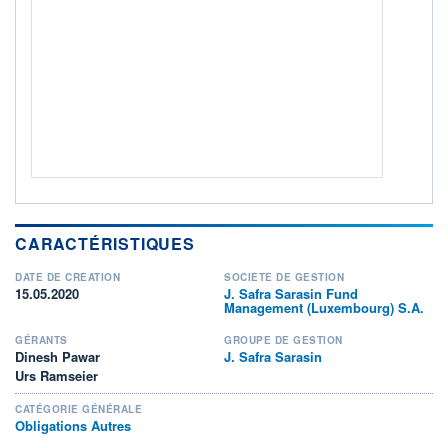
Non éligible Boursobank
ACTIF NET (EUR)
703M / 31.07.26
NOTATION MORNINGSTAR ⁽¹⁾
RISQUE DU FONDS (SRI)
2
/7
+ PORTEFEUILLE
+ LISTE
CARACTÉRISTIQUES
DATE DE CRÉATION
SOCIÉTÉ DE GESTION
15.05.2020
J. Safra Sarasin Fund
Management (Luxembourg) S.A.
GÉRANTS
GROUPE DE GESTION
Dinesh Pawar
J. Safra Sarasin
Urs Ramseier
CATÉGORIE GÉNÉRALE
Obligations Autres