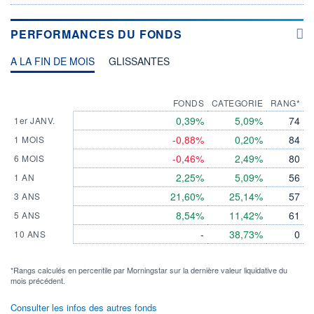
PERFORMANCES DU FONDS
A LA FIN DE MOIS
GLISSANTES
FONDS
CATEGORIE
RANG*
0,39%
5,09%
74
1er JANV.
-0,88%
0,20%
84
1 MOIS
-0,46%
2,49%
80
6 MOIS
2,25%
5,09%
56
1 AN
21,60%
25,14%
57
3 ANS
8,54%
11,42%
61
5 ANS
-
38,73%
0
10 ANS
*Rangs calculés en percentile par Morningstar sur la dernière valeur liquidative du
mois précédent.
Consulter les infos des autres fonds