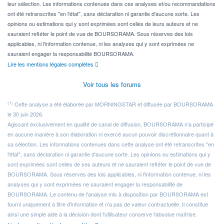
leur sélection. Les informations contenues dans ces analyses et/ou recommandations
ont été retranscrites "en l'état", sans déclaration ni garantie d'aucune sorte. Les
opinions ou estimations qui y sont exprimées sont celles de leurs auteurs et ne
sauraient refléter le point de vue de BOURSORAMA. Sous réserves des lois
applicables, ni l'information contenue, ni les analyses qui y sont exprimées ne
sauraient engager la responsabilité BOURSORAMA.
Lire les mentions légales complètes
Voir tous les forums
(1)
Cette analyse a été élaborée par MORNINGSTAR et diffusée par BOURSORAMA
le 30 juin 2026.
Agissant exclusivement en qualité de canal de diffusion, BOURSORAMA n'a participé
en aucune manière à son élaboration ni exercé aucun pouvoir discrétionnaire quant à
sa sélection. Les informations contenues dans cette analyse ont été retranscrites "en
l'état", sans déclaration ni garantie d'aucune sorte. Les opinions ou estimations qui y
sont exprimées sont celles de ses auteurs et ne sauraient refléter le point de vue de
BOURSORAMA. Sous réserves des lois applicables, ni l'information contenue, ni les
analyses qui y sont exprimées ne sauraient engager la responsabilité de
BOURSORAMA. Le contenu de l'analyse mis à disposition par BOURSORAMA est
fourni uniquement à titre d'information et n'a pas de valeur contractuelle. Il constitue
ainsi une simple aide à la décision dont l'utilisateur conserve l'absolue maîtrise.