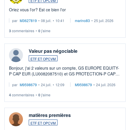
ETF ET OPCVM
Oriez vous l'or? Est ce bien l'or
par
M3627819
•
08 juil.
•
10:41
marino83
•
25 juil. 2026
3
commentaires
•
0
j'aime
Valeur pas négociable
ETF ET OPCVM
Bonjour, j'ai 2 valeurs sur un compte, GS EUROPE EQUITY-
P CAP EUR (LU0082087510) et GS PROTECTION-P CAP
EUR (LU0546913194), que je souhaite vendre. Lorsque je
par
M9598679
•
24 juil.
•
12:09
M9598679
•
24 juil. 2026
veux procéder à la vente, on me signale ...
4
commentaires
•
0
j'aime
matières premières
ETF ET OPCVM