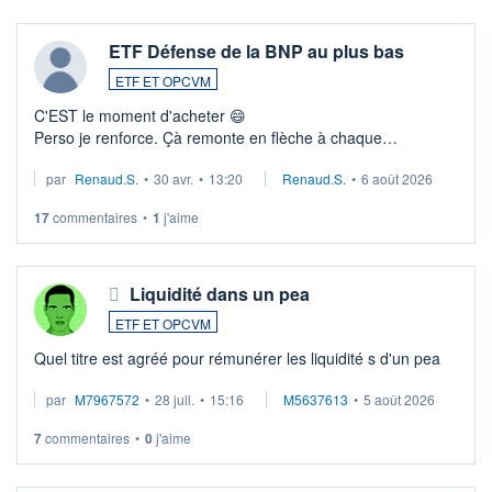
ETF Défense de la BNP au plus bas
ETF ET OPCVM
C'EST le moment d'acheter 😄​
Perso je renforce. Çà remonte en flèche à chaque
suspission d'accord dans.la guerre du moyen-orient.
par
Renaud.S.
•
30 avr.
•
13:20
Renaud.S.
•
6 août 2026
Investissement long terme tip top pour sa retraite.
LU3 ...
17
commentaires
•
1
j'aime
Liquidité dans un pea
ETF ET OPCVM
Quel titre est agréé pour rémunérer les liquidité s d'un pea
par
M7967572
•
28 juil.
•
15:16
M5637613
•
5 août 2026
7
commentaires
•
0
j'aime