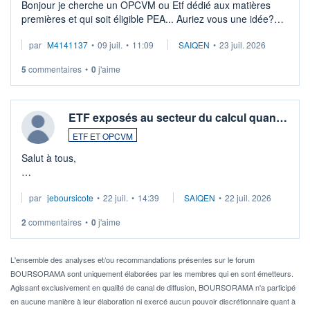
Bonjour je cherche un OPCVM ou Etf dédié aux matières
premières et qui soit éligible PEA... Auriez vous une idée?
Merci de vos conseils
par
M4141137
•
09 juil.
•
11:09
SAIQEN
•
23 juil. 2026
5
commentaires
•
0
j'aime
ETF exposés au secteur du calcul quan…
ETF ET OPCVM
Salut à tous,
Je cherche à investir sur le secteur du calcul quantique, mais
par
jeboursicote
•
22 juil.
•
14:39
SAIQEN
•
22 juil. 2026
via un ETF plutôt que des actions individuelles.
2
commentaires
•
0
j'aime
Idéalement, je voudrais qu'il soit éligible au PEA.
Pour l' ...
L'ensemble des analyses et/ou recommandations présentes sur le forum
BOURSORAMA sont uniquement élaborées par les membres qui en sont émetteurs.
Agissant exclusivement en qualité de canal de diffusion, BOURSORAMA n'a participé
en aucune manière à leur élaboration ni exercé aucun pouvoir discrétionnaire quant à