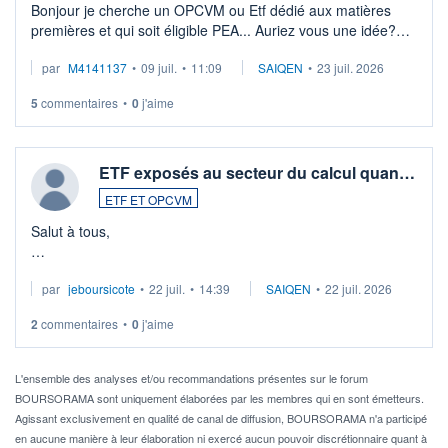
Bonjour je cherche un OPCVM ou Etf dédié aux matières
premières et qui soit éligible PEA... Auriez vous une idée?
Merci de vos conseils
par
M4141137
•
09 juil.
•
11:09
SAIQEN
•
23 juil. 2026
5
commentaires
•
0
j'aime
ETF exposés au secteur du calcul quan…
ETF ET OPCVM
Salut à tous,
Je cherche à investir sur le secteur du calcul quantique, mais
par
jeboursicote
•
22 juil.
•
14:39
SAIQEN
•
22 juil. 2026
via un ETF plutôt que des actions individuelles.
2
commentaires
•
0
j'aime
Idéalement, je voudrais qu'il soit éligible au PEA.
Pour l' ...
L'ensemble des analyses et/ou recommandations présentes sur le forum
BOURSORAMA sont uniquement élaborées par les membres qui en sont émetteurs.
Agissant exclusivement en qualité de canal de diffusion, BOURSORAMA n'a participé
en aucune manière à leur élaboration ni exercé aucun pouvoir discrétionnaire quant à