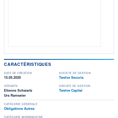
ACTIF NET (EUR)
4 014M / 30.06.26
NOTATION MORNINGSTAR ⁽¹⁾
RISQUE DU FONDS (SRI)
2
/7
+ PORTEFEUILLE
+ LISTE
CARACTÉRISTIQUES
DATE DE CRÉATION
SOCIÉTÉ DE GESTION
15.05.2020
Twelve Securis
GÉRANTS
GROUPE DE GESTION
Etienne Schwartz
Twelve Capital
Urs Ramseier
CATÉGORIE GÉNÉRALE
Obligations Autres
CATÉGORIE MORNINGSTAR