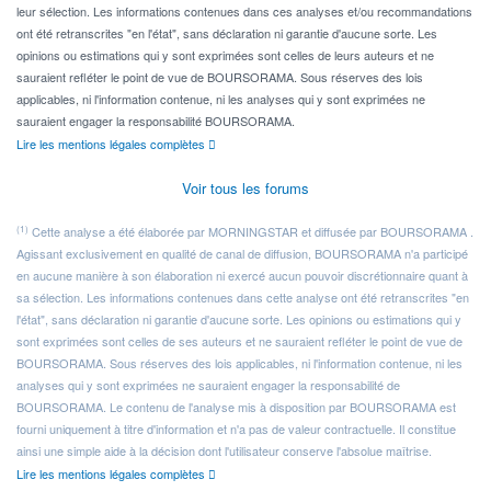
leur sélection. Les informations contenues dans ces analyses et/ou recommandations
ont été retranscrites "en l'état", sans déclaration ni garantie d'aucune sorte. Les
opinions ou estimations qui y sont exprimées sont celles de leurs auteurs et ne
sauraient refléter le point de vue de BOURSORAMA. Sous réserves des lois
applicables, ni l'information contenue, ni les analyses qui y sont exprimées ne
sauraient engager la responsabilité BOURSORAMA.
Lire les mentions légales complètes
Voir tous les forums
(1)
Cette analyse a été élaborée par MORNINGSTAR et diffusée par BOURSORAMA .
Agissant exclusivement en qualité de canal de diffusion, BOURSORAMA n'a participé
en aucune manière à son élaboration ni exercé aucun pouvoir discrétionnaire quant à
sa sélection. Les informations contenues dans cette analyse ont été retranscrites "en
l'état", sans déclaration ni garantie d'aucune sorte. Les opinions ou estimations qui y
sont exprimées sont celles de ses auteurs et ne sauraient refléter le point de vue de
BOURSORAMA. Sous réserves des lois applicables, ni l'information contenue, ni les
analyses qui y sont exprimées ne sauraient engager la responsabilité de
BOURSORAMA. Le contenu de l'analyse mis à disposition par BOURSORAMA est
fourni uniquement à titre d'information et n'a pas de valeur contractuelle. Il constitue
ainsi une simple aide à la décision dont l'utilisateur conserve l'absolue maîtrise.
Lire les mentions légales complètes