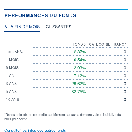
PERFORMANCES DU FONDS
A LA FIN DE MOIS
GLISSANTES
FONDS
CATEGORIE
RANG*
2,37%
-
0
1er JANV.
0,54%
-
0
1 MOIS
2,03%
-
0
6 MOIS
7,12%
-
0
1 AN
29,62%
-
0
3 ANS
32,75%
-
0
5 ANS
-
-
0
10 ANS
*Rangs calculés en percentile par Morningstar sur la dernière valeur liquidative du
mois précédent.
Consulter les infos des autres fonds