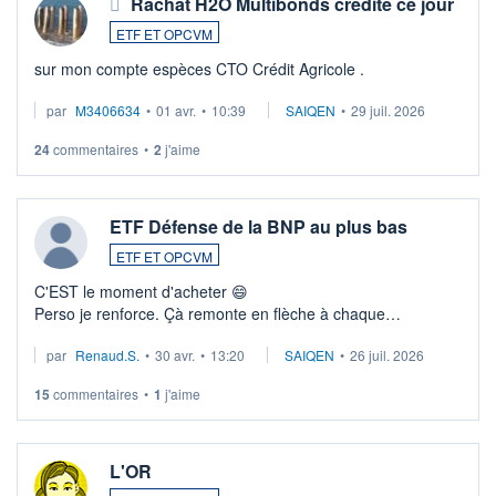
Rachat H2O Multibonds crédité ce jour
ETF ET OPCVM
sur mon compte espèces CTO Crédit Agricole .
par
M3406634
•
01 avr.
•
10:39
SAIQEN
•
29 juil. 2026
24
commentaires
•
2
j'aime
ETF Défense de la BNP au plus bas
ETF ET OPCVM
C'EST le moment d'acheter 😄​
Perso je renforce. Çà remonte en flèche à chaque
suspission d'accord dans.la guerre du moyen-orient.
par
Renaud.S.
•
30 avr.
•
13:20
SAIQEN
•
26 juil. 2026
Investissement long terme tip top pour sa retraite.
LU3 ...
15
commentaires
•
1
j'aime
L'OR