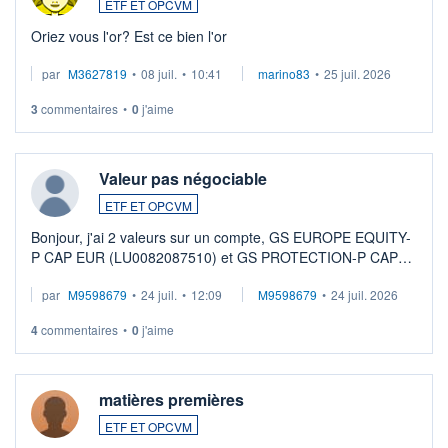
ETF ET OPCVM
Oriez vous l'or? Est ce bien l'or
par
M3627819
•
08 juil.
•
10:41
marino83
•
25 juil. 2026
3
commentaires
•
0
j'aime
Valeur pas négociable
ETF ET OPCVM
Bonjour, j'ai 2 valeurs sur un compte, GS EUROPE EQUITY-
P CAP EUR (LU0082087510) et GS PROTECTION-P CAP
EUR (LU0546913194), que je souhaite vendre. Lorsque je
par
M9598679
•
24 juil.
•
12:09
M9598679
•
24 juil. 2026
veux procéder à la vente, on me signale ...
4
commentaires
•
0
j'aime
matières premières
ETF ET OPCVM