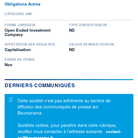
Obligations Autres
CATÉGORIE AMF
FORME JURIDIQUE
TYPE D'INVESTISSEUR
Open Ended Investment
ND
Company
AFFECTATION DES RÉSULTATS
VALEUR DERNIER COUPON
Capitalisation
ND
FONDS DE FONDS
Non
DERNIERS COMMUNIQUÉS
Message d'information
Cette société n'est pas adhérente au service de
diffusion des communiqués de presse sur
Boursorama.
Sociétés cotées, pour paraître dans cette rubrique,
veuillez nous contacter à l'adresse suivante :
contact-
cp@boursorama.fr