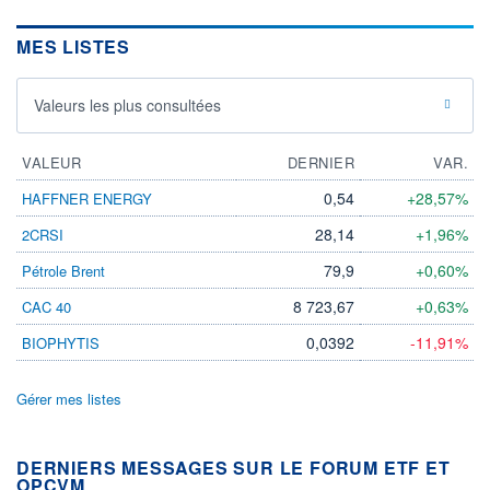
MES LISTES
Valeurs les plus consultées
VALEUR
DERNIER
VAR.
0,54
+28,57%
HAFFNER ENERGY
28,14
+1,96%
2CRSI
79,9
+0,60%
Pétrole Brent
8 723,67
+0,63%
CAC 40
0,0392
-11,91%
BIOPHYTIS
Gérer mes listes
DERNIERS MESSAGES SUR LE FORUM ETF ET
OPCVM