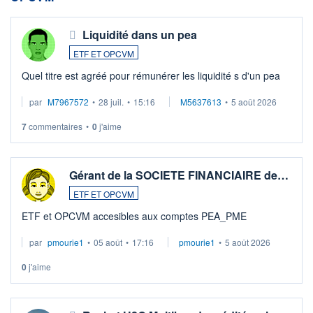
Liquidité dans un pea
ETF ET OPCVM
Quel titre est agréé pour rémunérer les liquidité s d'un pea
par
M7967572
•
28 juil.
•
15:16
M5637613
•
5 août 2026
7
commentaires
•
0
j'aime
Gérant de la SOCIETE FINANCIAIRE de…
ETF ET OPCVM
ETF et OPCVM accesibles aux comptes PEA_PME
par
pmourie1
•
05 août
•
17:16
pmourie1
•
5 août 2026
0
j'aime