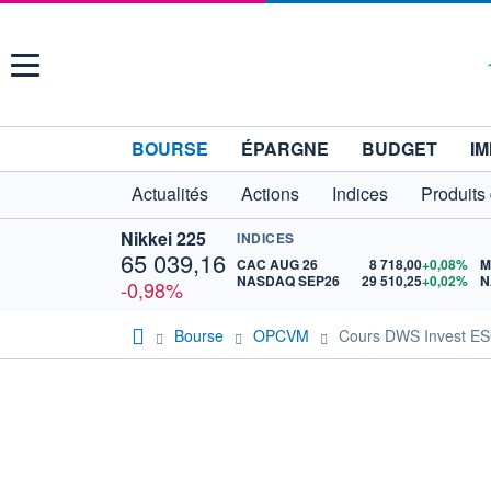
Menu
BOURSE
ÉPARGNE
BUDGET
IM
Actualités
Actions
Indices
Produits
Nikkei 225
INDICES
65 039,16
CAC AUG 26
8 718,00
+0,08%
M
NASDAQ SEP26
29 510,25
+0,02%
N
-0,98%
Bourse
OPCVM
Cours DWS Invest ESG