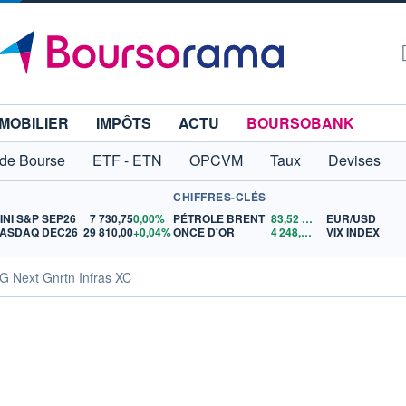
MOBILIER
IMPÔTS
ACTU
BOURSOBANK
 de Bourse
ETF - ETN
OPCVM
Taux
Devises
CHIFFRES-CLÉS
INI S&P SEP26
7 730,75
0,00%
PÉTROLE BRENT
83,52
$US
EUR/USD
ASDAQ DEC26
29 810,00
+0,04%
ONCE D'OR
4 248,06
$US
VIX INDEX
 Next Gnrtn Infras XC