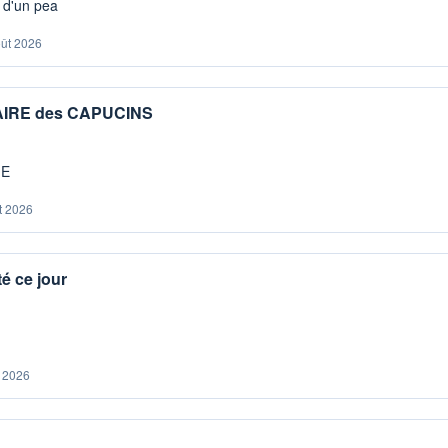
s d'un pea
oût 2026
IAIRE des CAPUCINS
ME
t 2026
é ce jour
. 2026