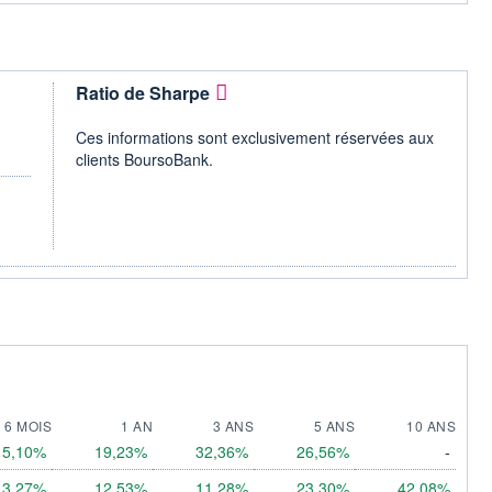
Ratio de Sharpe
Ces informations sont exclusivement réservées aux
clients BoursoBank.
6 MOIS
1 AN
3 ANS
5 ANS
10 ANS
5,10%
19,23%
32,36%
26,56%
-
3,27%
12,53%
11,28%
23,30%
42,08%