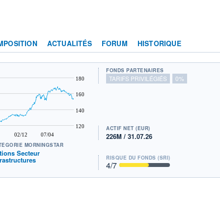
MPOSITION
ACTUALITÉS
FORUM
HISTORIQUE
FONDS PARTENAIRES
TARIFS PRIVILÉGIÉS
0%
180
160
140
120
ACTIF NET (EUR)
02/12
07/04
226M / 31.07.26
TÉGORIE MORNINGSTAR
tions Secteur
RISQUE DU FONDS (SRI)
frastructures
4
/7