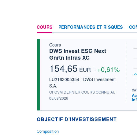
COURS
PERFORMANCES ET RISQUES
CO
Cours
DWS Invest ESG Next
Gnrtn Infras XC
154,65
+0,61%
EUR
LU2162005354 - DWS Investment
S.A.
CA
OPCVM DERNIER COURS CONNU AU
Ac
05/08/2026
In
OBJECTIF D'INVESTISSEMENT
Composition