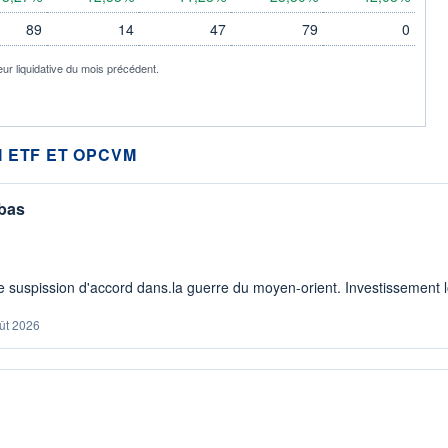
89
14
47
79
0
eur liquidative du mois précédent.
 ETF ET OPCVM
 bas
 suspission d'accord dans.la guerre du moyen-orient. Investissement lo
ût 2026