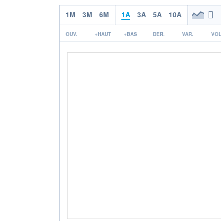
1M
3M
6M
1A
3A
5A
10A
OUV.
+HAUT
+BAS
DER.
VAR.
VOL