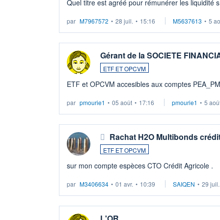
Quel titre est agréé pour rémunérer les liquidité 
par
M7967572
•
28 juil.
•
15:16
M5637613
•
5 a
Gérant de la SOCIETE FINANC
ETF ET OPCVM
ETF et OPCVM accesibles aux comptes PEA_P
par
pmourie1
•
05 août
•
17:16
pmourie1
•
5 aoû
Rachat H2O Multibonds crédit
ETF ET OPCVM
sur mon compte espèces CTO Crédit Agricole .
par
M3406634
•
01 avr.
•
10:39
SAIQEN
•
29 juil
L'OR