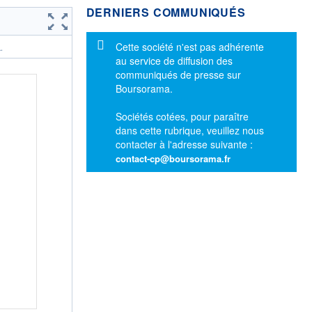
DERNIERS COMMUNIQUÉS
Message d'information
Cette société n'est pas adhérente
.
au service de diffusion des
communiqués de presse sur
Boursorama.
Sociétés cotées, pour paraître
dans cette rubrique, veuillez nous
contacter à l'adresse suivante :
contact-cp@boursorama.fr