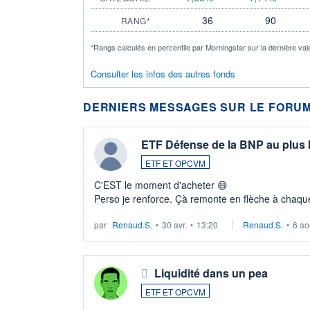
36
90
RANG*
*Rangs calculés en percentile par Morningstar sur la dernière val
Consulter les infos des autres fonds
DERNIERS MESSAGES SUR LE FORUM
ETF Défense de la BNP au plus
ETF ET OPCVM
C'EST le moment d'acheter 😄​
Perso je renforce. Çà remonte en flèche à chaque
LU3 ...
par
Renaud.S.
•
30 avr.
•
13:20
Renaud.S.
•
6 ao
Liquidité dans un pea
ETF ET OPCVM