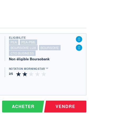
ÉLIGIBILITÉ
PEA
PEA-PME
BOURSOVIE LUX
BOURSOVIE
CTO BUSINESS
Non éligible Boursobank
NOTATION MORNINGSTAR ⁽¹⁾
ACHETER
VENDRE