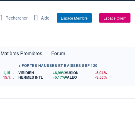
Rechercher
Aide
Espace Membre
Espace Client
Matières Premières
Forum
+ FORTES HAUSSES ET BAISSES SBF 120
1,1521
$US
VIRIDIEN
+6,99%
VUSION
-5,04%
15,15
$US
HERMES INTL
+5,17%
VALEO
-3,55%