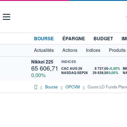
Menu
BOURSE
ÉPARGNE
BUDGET
IM
Actualités
Actions
Indices
Produits
Nikkei 225
INDICES
65 606,71
CAC AUG 26
8 737,00
+0,30%
MI
NASDAQ SEP26
29 839,50
0,00%
N
0,00%
Bourse
OPCVM
Cours LO Funds Plan