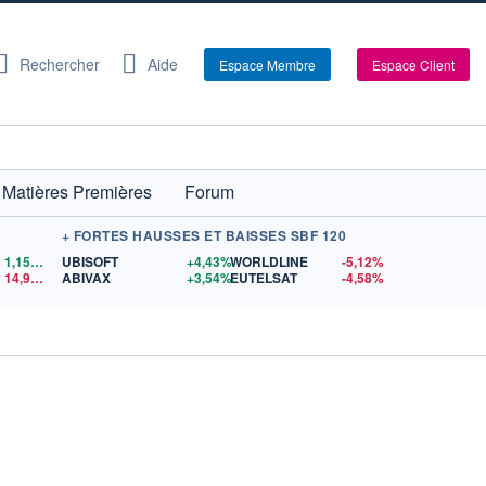
Rechercher
Aide
Espace Membre
Espace Client
Matières Premières
Forum
+ FORTES HAUSSES ET BAISSES SBF 120
1,1559
$US
UBISOFT
+4,43%
WORLDLINE
-5,12%
14,90
$US
ABIVAX
+3,54%
EUTELSAT
-4,58%