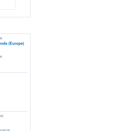
ON
nds (Europe)
N
UR
OUPON