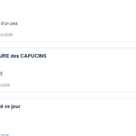
s d'un pea
oût 2026
IAIRE des CAPUCINS
ME
t 2026
é ce jour
. 2026