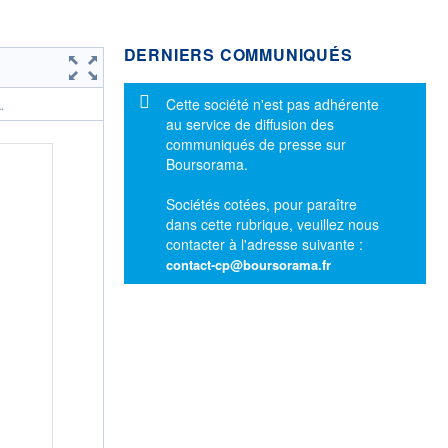
DERNIERS COMMUNIQUÉS
Message d'information
Cette société n'est pas adhérente
.
au service de diffusion des
communiqués de presse sur
Boursorama.
Sociétés cotées, pour paraître
dans cette rubrique, veuillez nous
contacter à l'adresse suivante :
contact-cp@boursorama.fr