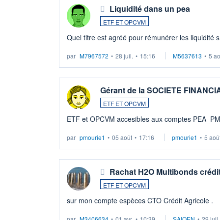
Liquidité dans un pea
ETF ET OPCVM
Quel titre est agréé pour rémunérer les liquidité 
par
M7967572
•
28 juil.
•
15:16
M5637613
•
5 a
Gérant de la SOCIETE FINANC
ETF ET OPCVM
ETF et OPCVM accesibles aux comptes PEA_P
par
pmourie1
•
05 août
•
17:16
pmourie1
•
5 aoû
Rachat H2O Multibonds crédit
ETF ET OPCVM
sur mon compte espèces CTO Crédit Agricole .
par
M3406634
•
01 avr.
•
10:39
SAIQEN
•
29 juil