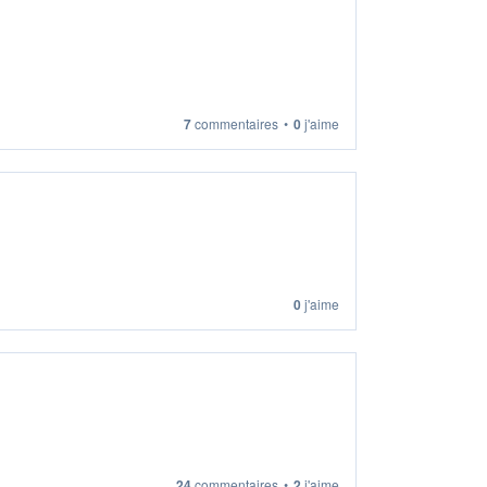
7
commentaires
•
0
j'aime
0
j'aime
24
commentaires
•
2
j'aime