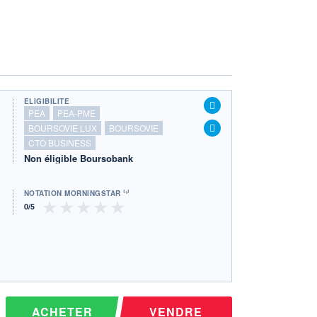
ÉLIGIBILITÉ
PEA
PEA-PME
BOURSOVIE LUX
BOURSOVIE
CTO BUSINESS
Non éligible Boursobank
NOTATION MORNINGSTAR ⁽¹⁾
ACHETER
VENDRE