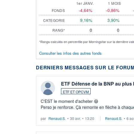
1er JANV.
1 MOIS
-4,64%
-0,86%
FONDS
9,16%
3,90%
CATEGORIE
0
0
RANG*
*Rangs calculés en percentile par Morningstar sur la dernière val
Consulter les infos des autres fonds
DERNIERS MESSAGES SUR LE FORUM
ETF Défense de la BNP au plus
ETF ET OPCVM
C'EST le moment d'acheter 😄​
Perso je renforce. Çà remonte en flèche à chaque
LU3 ...
par
Renaud.S.
•
30 avr.
•
13:20
Renaud.S.
•
6 ao