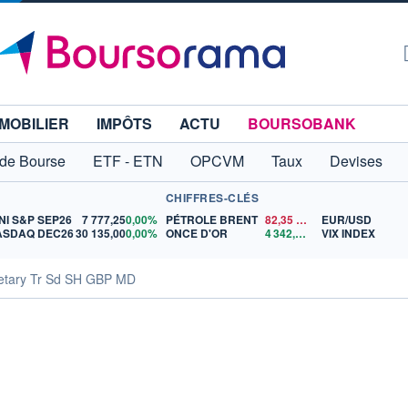
MOBILIER
IMPÔTS
ACTU
BOURSOBANK
 de Bourse
ETF - ETN
OPCVM
Taux
Devises
CHIFFRES-CLÉS
NI S&P SEP26
7 777,25
0,00%
PÉTROLE BRENT
82,35
$US
EUR/USD
ASDAQ DEC26
30 135,00
0,00%
ONCE D'OR
4 342,26
$US
VIX INDEX
etary Tr Sd SH GBP MD