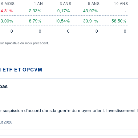
6 MOIS
1 AN
3 ANS
5 ANS
10 ANS
-4,31%
2,33%
0,17%
43,97%
-
3,00%
8,79%
10,54%
30,91%
58,50%
0
0
0
0
0
eur liquidative du mois précédent.
 ETF ET OPCVM
 bas
 suspission d'accord dans.la guerre du moyen-orient. Investissement lo
ût 2026